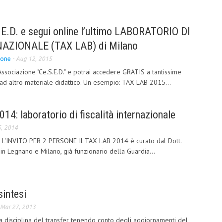
.E.D. e segui online l’ultimo LABORATORIO DI
NAZIONALE (TAX LAB) di Milano
ione
-
Aug 12, 2015
Associazione "Ce.S.E.D." e potrai accedere GRATIS a tantissime
ad altro materiale didattico. Un esempio: TAX LAB 2015...
14: laboratorio di fiscalità internazionale
5, 2014
L'INVITO PER 2 PERSONE Il TAX LAB 2014 è curato dal Dott.
a in Legnano e Milano, già funzionario della Guardia...
sintesi
Mar 27, 2013
la disciplina del transfer tenendo conto degli aggiornamenti del