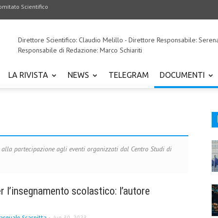
omitato Scientifico
Direttore Scientifico: Claudio Melillo - Direttore Responsabile: Seren
Responsabile di Redazione: Marco Schiariti
LA RIVISTA
NEWS
TELEGRAM
DOCUMENTI
e alla partecipazione agli eventi organizzati dal Centro Studi di
er l’insegnamento scolastico: l’autore
asquale Scarpitta
-
Jun 30, 2023