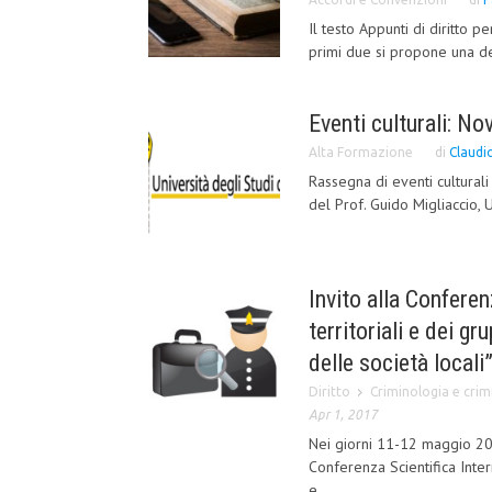
Il testo Appunti di diritto 
primi due si propone una def
Eventi culturali: 
Alta Formazione
di
Claudio
Rassegna di eventi cultura
del Prof. Guido Migliaccio, U
Invito alla Confere
territoriali e dei gr
delle società locali
Diritto
Criminologia e crimi
Apr 1, 2017
Nei giorni 11-12 maggio 201
Conferenza Scientifica Inter
e...