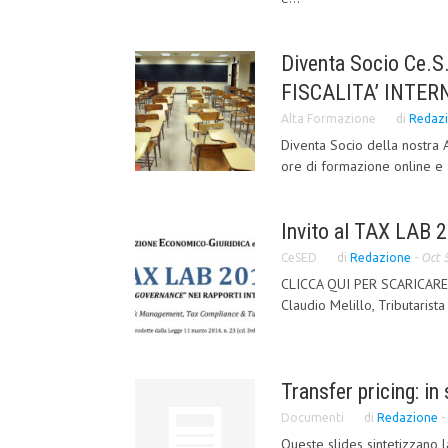
Diventa Socio Ce.S
FISCALITA’ INTER
Alta Formazione
di
Redaz
Diventa Socio della nostra 
ore di formazione online e 
Invito al TAX LAB 20
CeSED
di
Redazione
-
Oct 
CLICCA QUI PER SCARICARE 
Claudio Melillo, Tributarist
Transfer pricing: in 
Documenti
di
Redazione
-
Queste slides sintetizzano 