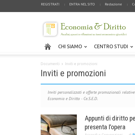
REGISTRATI
ENTRA NEL SITO
Redazione
C
CHI SIAMO
CENTRO STUDI
Documenti
Inviti e promozioni
Inviti e promozioni
Inviti personalizzati e offerte promozionali relativ
Economia e Diritto - Ce.S.E.D.
Appunti di diritto p
presenta l’opera
Accordi e Convenzioni
di
P