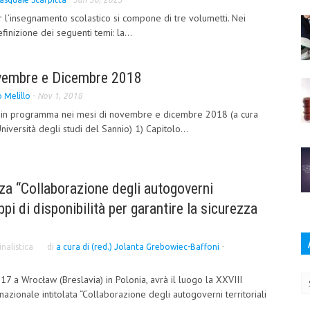
per l’insegnamento scolastico si compone di tre volumetti. Nei
inizione dei seguenti temi: la...
Novembre e Dicembre 2018
 Melillo
-
Nov 1, 2018
li in programma nei mesi di novembre e dicembre 2018 (a cura
niversità degli studi del Sannio) 1) Capitolo...
nza “Collaborazione degli autogoverni
uppi di disponibilità per garantire la sicurezza
”
nalistica
di
a cura di (red.) Jolanta Grebowiec-Baffoni
-
Ar
7 a Wrocław (Breslavia) in Polonia, avrà il luogo la XXVIII
nazionale intitolata “Collaborazione degli autogoverni territoriali