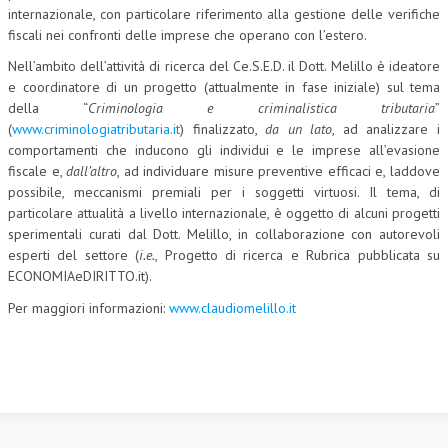
internazionale, con particolare riferimento alla gestione delle verifiche
L’UMANISTA
fiscali nei confronti delle imprese che operano con l’estero.
Nell’ambito dell’attività di ricerca del Ce.S.E.D. il Dott. Melillo è ideatore
DIRITTO
e coordinatore di un progetto (attualmente in fase iniziale) sul tema
DIRITTO PENALE D’IMPRESA
della “
Criminologia e criminalistica tributaria
”
(
www.criminologiatributaria.it
) finalizzato,
da un lato
, ad analizzare i
DIRITTO DEL LAVORO
comportamenti che inducono gli individui e le imprese all’evasione
fiscale e,
dall’altro
, ad individuare misure preventive efficaci e, laddove
DIRITTO DEL WEB
possibile, meccanismi premiali per i soggetti virtuosi. Il tema, di
particolare attualità a livello internazionale, è oggetto di alcuni progetti
DIRITTO DELLE IMPRESE IN CRISI
sperimentali curati dal Dott. Melillo, in collaborazione con autorevoli
esperti del settore (
i.e.
, Progetto di ricerca e Rubrica pubblicata su
CRIMINOLOGIA E CRIMINALISTICA
ECONOMIAeDIRITTO.it).
SICUREZZA SUL LAVORO
Per maggiori informazioni:
www.claudiomelillo.it
FISCO
DIRITTO TRIBUTARIO
FISCALITÀ INTERNAZIONALE
TAX RISK MANAGEMENT