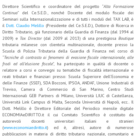
Direttore Scientifico e coordinatore del progetto “
Alta Formazione
COLLABORA CON NOI
Continua
” del Ce.S.E.D., nonché Docente del modulo fiscale dei
Seminari sulla Internazionalizzazione e di tutti i moduli del TAX LAB, è
ECONOMIA
il
Dott. Claudio Melillo
(Presidente del Ce.S.E.D.), Dottore di Ricerca in
Diritto Tributario, già funzionario della Guardia di Finanza (dal 1994 al
CORPORATE SOCIAL RESPONSIBILITY
2009) e
Tax Director
(dal 2009 al 2013) di una prestigiosa
Boutique
tributaria milanese con clientela multinazionale, docente presso la
ECONOMIA DELL’ARTE
Scuola di Polizia Tributaria della Guardia di Finanza nel corso di
INTERNAZIONALIZZAZIONE
“
Tecniche di contrasto ai fenomeni di evasione fiscale internazionale, alle
frodi ed all’elusione fiscale
”, ha partecipato in qualità di docente o
HUMAN RESOURCES
relatore a corsi e convegni su tematiche di fiscalità internazionale e
reati tributari e finanziari presso: Scuola Superiore dell’Economia e
RISORSE UMANE
delle Finanze (SSEF), SDA Bocconi, IPSOA, ANDAF, Unione Industriali di
Treviso, Camera di Commercio di San Marino, Centro Studi
MARKETING
Internazionali GEB Partners di Milano, Università LIUC di Castellanza,
TREASURY IN FINANCIAL SERVICES
Università Link Campus di Malta, Seconda Università di Napoli, ecc.. Il
Dott. Melillo è Direttore Editoriale del Periodico mensile digitale
RISK MANAGEMENT
ECONOMIAeDIRITTO.it il cui Comitato Scientifico è costituito da
autorevoli docenti universitari italiani e stranieri
SVILUPPO SOSTENIBILE
(
www.economiaediritto.it
) ed è, altresì, autore di numerose
pubblicazioni in materia di diritto tributario nazionale, comunitario e
PERSONA E CITTÀ