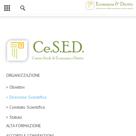
Chiuso
HOME
CHI SIAMO
MISSION
CONTATTI
ORGANIZZAZIONE
CENTRO STUDI
> Obiettivi
ATTO COSTITUTIVO E STATUTO
> Direzione Scientifica
ORGANIZZAZIONE
> Comitato Scientifico
OBIETTIVI
> Statuto
DIREZIONE SCIENTIFICA
ALTA FORMAZIONE
ALTA FORMAZIONE
ACCORDI E CONVENZIONI