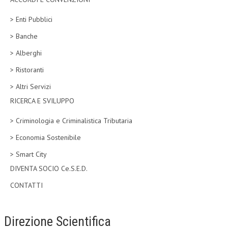
CORSI CE.S.E.D.
> Enti Pubblici
ARCHIVIO CORSI 2015
> Banche
> Alberghi
DIVENTA SOCIO
> Ristoranti
BROCHURE CE.S.E.D.
> Altri Servizi
LA RIVISTA
RICERCA E SVILUPPO
LA RIVISTA
> Criminologia e Criminalistica Tributaria
COMITATO SCIENTIFICO
> Economia Sostenibile
COMITATO EDITORIALE
> Smart City
DIVENTA SOCIO Ce.S.E.D.
REDAZIONE
CONTATTI
PEER REVIEW
CODICE ETICO
Direzione Scientifica
AUTORI