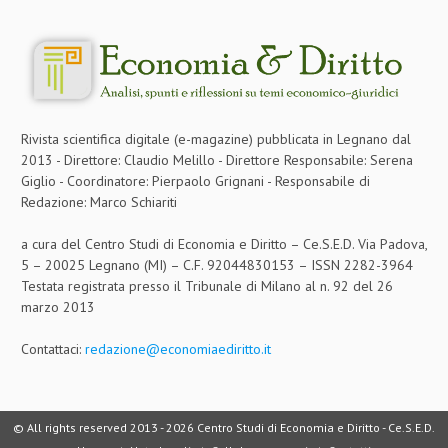
CRIMINOLOGIA TRIBUTARIA
CFC E PARADISI FISCALI
TRANSFER PRICING
Rivista scientifica digitale (e-magazine) pubblicata in Legnano dal
PRASSI
2013 - Direttore: Claudio Melillo - Direttore Responsabile: Serena
AMMINISTRATIVA
Giglio - Coordinatore: Pierpaolo Grignani - Responsabile di
Redazione: Marco Schiariti
TRIBUTARIA
a cura del Centro Studi di Economia e Diritto – Ce.S.E.D. Via Padova,
GIURISPRUDENZA
5 – 20025 Legnano (MI) – C.F. 92044830153 – ISSN 2282-3964
Testata registrata presso il Tribunale di Milano al n. 92 del 26
EUROPEA
marzo 2013
COSTITUZIONALE
Contattaci:
redazione@economiaediritto.it
CIVILE
TRIBUTARIA
© All rights reserved 2013 -
2026 Centro Studi di Economia e Diritto - Ce.S.E.D.
PENALE