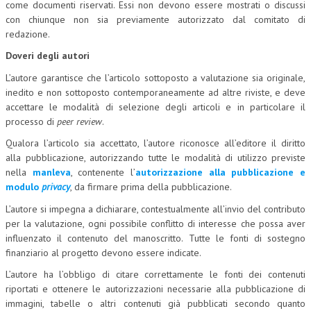
come documenti riservati. Essi non devono essere mostrati o discussi
con chiunque non sia previamente autorizzato dal comitato di
CRIMINOLOGIA TRIBUTARIA
redazione.
CFC E PARADISI FISCALI
Doveri degli autori
TRANSFER PRICING
L’autore garantisce che l’articolo sottoposto a valutazione sia originale,
inedito e non sottoposto contemporaneamente ad altre riviste, e deve
PRASSI
accettare le modalità di selezione degli articoli e in particolare il
processo di
peer review
.
AMMINISTRATIVA
Qualora l’articolo sia accettato, l’autore riconosce all’editore il diritto
TRIBUTARIA
alla pubblicazione, autorizzando tutte le modalità di utilizzo previste
nella
manleva
, contenente l’
autorizzazione alla pubblicazione e
GIURISPRUDENZA
modulo
privacy
, da firmare prima della pubblicazione.
EUROPEA
L’autore si impegna a dichiarare, contestualmente all’invio del contributo
per la valutazione, ogni possibile conflitto di interesse che possa aver
COSTITUZIONALE
influenzato il contenuto del manoscritto. Tutte le fonti di sostegno
CIVILE
finanziario al progetto devono essere indicate.
L’autore ha l’obbligo di citare correttamente le fonti dei contenuti
TRIBUTARIA
riportati e ottenere le autorizzazioni necessarie alla pubblicazione di
immagini, tabelle o altri contenuti già pubblicati secondo quanto
PENALE