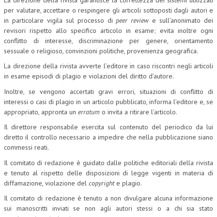
per valutare, accettare o respingere gli articoli sottoposti dagli autori e
COLLABORA CON NOI
in particolare vigila sul processo di
peer review
e sull’anonimato dei
revisori rispetto allo specifico articolo in esame; evita inoltre ogni
ECONOMIA
conflitto di interesse, discriminazione per genere, orientamento
sessuale o religioso, convinzioni politiche, provenienza geografica.
CORPORATE SOCIAL RESPONSIBILITY
La direzione della rivista avverte l’editore in caso riscontri negli articoli
ECONOMIA DELL’ARTE
in esame episodi di plagio e violazioni del diritto d’autore.
INTERNAZIONALIZZAZIONE
Inoltre, se vengono accertati gravi errori, situazioni di conflitto di
interessi o casi di plagio in un articolo pubblicato, informa l’editore e, se
HUMAN RESOURCES
appropriato, appronta un
erratum
o invita a ritirare l’articolo.
RISORSE UMANE
Il direttore responsabile esercita sul contenuto del periodico da lui
diretto il controllo necessario a impedire che nella pubblicazione siano
MARKETING
commessi reati.
TREASURY IN FINANCIAL SERVICES
Il comitato di redazione è guidato dalle politiche editoriali della rivista
e tenuto al rispetto delle disposizioni di legge vigenti in materia di
RISK MANAGEMENT
diffamazione, violazione del
copyright
e plagio.
SVILUPPO SOSTENIBILE
Il comitato di redazione è tenuto a non divulgare alcuna informazione
sui manoscritti inviati se non agli autori stessi o a chi sia stato
PERSONA E CITTÀ