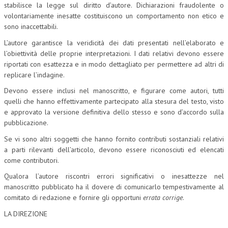
stabilisce la legge sul diritto d’autore. Dichiarazioni fraudolente o
volontariamente inesatte costituiscono un comportamento non etico e
NEWS
sono inaccettabili.
ARCHIVIO EVENTI (FINO AL 2022)
L’autore garantisce la veridicità dei dati presentati nell’elaborato e
l’obiettività delle proprie interpretazioni. I dati relativi devono essere
CORSI ENTI TERZI
riportati con esattezza e in modo dettagliato per permettere ad altri di
replicare l’indagine.
PUBBLICAZIONI
Devono essere inclusi nel manoscritto, e figurare come autori, tutti
BOLLETTINO FINANZIAMENTI
quelli che hanno effettivamente partecipato alla stesura del testo, visto
e approvato la versione definitiva dello stesso e sono d’accordo sulla
TELEGRAM
pubblicazione.
Se vi sono altri soggetti che hanno fornito contributi sostanziali relativi
DOCUMENTI
a parti rilevanti dell’articolo, devono essere riconosciuti ed elencati
come contributori.
MANUALI E MONOGRAFIE
Qualora l’autore riscontri errori significativi o inesattezze nel
TESI DI LAUREA
manoscritto pubblicato ha il dovere di comunicarlo tempestivamente al
comitato di redazione e fornire gli opportuni
errata corrige
.
MATERIALE DIDATTICO
LA DIREZIONE
INVITI E PROMOZIONI