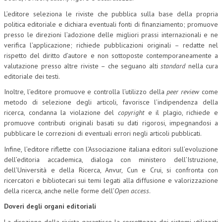
L’editore seleziona le riviste che pubblica sulla base della propria
CORSI CE.S.E.D.
politica editoriale e dichiara eventuali fonti di finanziamento; promuove
ARCHIVIO CORSI 2015
presso le direzioni l’adozione delle migliori prassi internazionali e ne
verifica l’applicazione; richiede pubblicazioni originali – redatte nel
DIVENTA SOCIO
rispetto del diritto d’autore e non sottoposte contemporaneamente a
valutazione presso altre riviste – che seguano alti
standard
nella cura
BROCHURE CE.S.E.D.
editoriale dei testi.
LA RIVISTA
Inoltre, l’editore promuove e controlla l’utilizzo della
peer review
come
metodo di selezione degli articoli, favorisce l’indipendenza della
ricerca, condanna la violazione del
LA RIVISTA
copyright
e il plagio, richiede e
promuove contributi originali basati su dati rigorosi, impegnandosi a
COMITATO SCIENTIFICO
pubblicare le correzioni di eventuali errori negli articoli pubblicati.
Infine, l’editore riflette con l’Associazione italiana editori sull’evoluzione
COMITATO EDITORIALE
dell’editoria accademica, dialoga con ministero dell’Istruzione,
REDAZIONE
dell’Università e della Ricerca, Anvur, Cun e Crui, si confronta con
ricercatori e bibliotecari sui temi legati alla diffusione e valorizzazione
PEER REVIEW
della ricerca, anche nelle forme dell’
Open access
.
CODICE ETICO
Doveri degli organi editoriali
La direzione della rivista garantisce la correttezza dei sistemi utilizzati
AUTORI