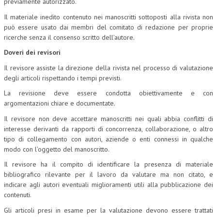
previamente autorizzato.
L’UMANISTA
Il materiale inedito contenuto nei manoscritti sottoposti alla rivista non
può essere usato dai membri del comitato di redazione per proprie
DIRITTO
ricerche senza il consenso scritto dell’autore.
Doveri dei revisori
DIRITTO PENALE D’IMPRESA
Il revisore assiste la direzione della rivista nel processo di valutazione
DIRITTO DEL LAVORO
degli articoli rispettando i tempi previsti.
DIRITTO DEL WEB
La revisione deve essere condotta obiettivamente e con
argomentazioni chiare e documentate.
DIRITTO DELLE IMPRESE IN CRISI
Il revisore non deve accettare manoscritti nei quali abbia conflitti di
CRIMINOLOGIA E CRIMINALISTICA
interesse derivanti da rapporti di concorrenza, collaborazione, o altro
tipo di collegamento con autori, aziende o enti connessi in qualche
SICUREZZA SUL LAVORO
modo con l’oggetto del manoscritto.
FISCO
Il revisore ha il compito di identificare la presenza di materiale
bibliografico rilevante per il lavoro da valutare ma non citato, e
DIRITTO TRIBUTARIO
indicare agli autori eventuali miglioramenti utili alla pubblicazione dei
contenuti.
FISCALITÀ INTERNAZIONALE
Gli articoli presi in esame per la valutazione devono essere trattati
TAX RISK MANAGEMENT