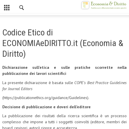
Chiuso
HOME
Codice Etico di
CHI SIAMO
ECONOMIAeDIRITTO.it (Economia &
MISSION
Diritto)
CONTATTI
Dichiarazione sull’etica
e sulle pratiche scorrette
nella
CENTRO STUDI
pubblicazione dei lavori scientifici
La presente dichiarazione è basata sulle
COPE’s Best Practice Guidelines
ATTO COSTITUTIVO E STATUTO
for Journal Editors
ORGANIZZAZIONE
(https://publicationethics.org/guidance/Guidelines).
OBIETTIVI
Decisione di pubblicazione e doveri dell’editore
La pubblicazione dei risultati della ricerca scientifica è un processo
DIREZIONE SCIENTIFICA
complesso che impone a tutti i soggetti coinvolti (editore, membri dei
ALTA FORMAZIONE
board, revisori, autori) rigore e accuratezza.