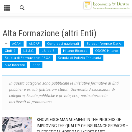
Chiuso
HOME
Alta Formazione (altri Enti)
CHI SIAMO
AGAM
ANDAF
Congressi nazionali
Euroconference S.p.A.
MISSION
Giuffrè
L.I.U.C.
L.U.de.S.
Milano-Bicocca
ODCEC Milano
Scuola di Formazione IPSOA
Scuola di Polizia Tributaria
CONTATTI
SDA Bocconi
SSEF
CENTRO STUDI
In questa categoria sono pubblicate le iniziative formative di Enti
ATTO COSTITUTIVO E STATUTO
pubblici e privati (Istituzioni statali, Università, Associazioni di
categoria, Scuole pubbliche e private, ecc.) particolarmente
ORGANIZZAZIONE
meritevoli di promozione.
OBIETTIVI
DIREZIONE SCIENTIFICA
KNOWLEDGE MANAGEMENT IN THE PROCESS OF
IMPROVING THE QUALITY OF INSURANCE SERVICES –
ALTA FORMAZIONE