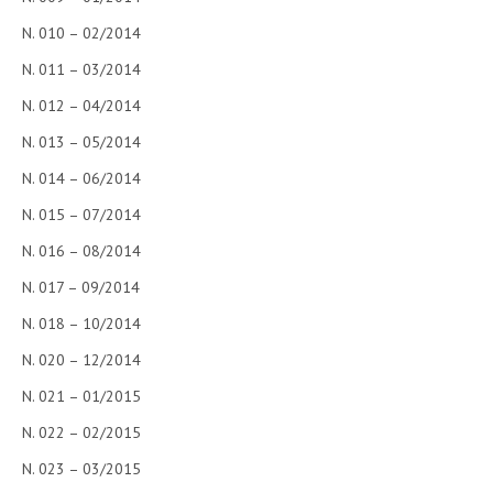
N. 010 – 02/2014
CRIMINOLOGIA TRIBUTARIA
N. 011 – 03/2014
CFC E PARADISI FISCALI
N. 012 – 04/2014
TRANSFER PRICING
N. 013 – 05/2014
PRASSI
N. 014 – 06/2014
AMMINISTRATIVA
N. 015 – 07/2014
TRIBUTARIA
N. 016 – 08/2014
GIURISPRUDENZA
N. 017 – 09/2014
EUROPEA
N. 018 – 10/2014
COSTITUZIONALE
N. 020 – 12/2014
N. 021 – 01/2015
CIVILE
N. 022 – 02/2015
TRIBUTARIA
N. 023 – 03/2015
PENALE