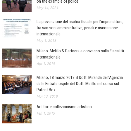
on the example of police
May 14, 2021
COLLABORA CON NOI
La prevenzione del rischio fiscale per l’imprenditore,
ECONOMIA
tra sanzioni amministrative, penali e riscossione
CORPORATE SOCIAL RESPONSIBILITY
internazionale
May 1, 2019
ECONOMIA DELL’ARTE
Milano: Melillo & Partners a convegno sulla Fiscalità
INTERNAZIONALIZZAZIONE
Internazionale
Apr 1, 2019
HUMAN RESOURCES
RISORSE UMANE
Milano, 18 marzo 2019: il Dott. Miranda dell’Agenzia
delle Entrate ospite del Dott. Melillo nel corso sul
MARKETING
Patent Box
Mar 13, 2019
TREASURY IN FINANCIAL SERVICES
Art-tax e collezionismo artistico
RISK MANAGEMENT
Feb 1, 2019
SVILUPPO SOSTENIBILE
PERSONA E CITTÀ