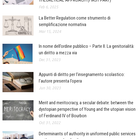
THEORETICAL APPROACH (FIRST PART)
Feb 6, 2025
CORSI CE.S.E.D.
La Better Regulation come strumento di
ARCHIVIO CORSI 2015
semplificazione normativa
DIVENTA SOCIO
Mar 15, 2024
BROCHURE CE.S.E.D.
In nome dell’ordine pubblico – Parte II. La genitorialità:
un diritto a mezza via
LA RIVISTA
Dec 31, 2023
LA RIVISTA
Appunti di diritto per l’insegnamento scolastico:
l’autore presenta l’opera
COMITATO SCIENTIFICO
Jun 30, 2023
COMITATO EDITORIALE
Merit and meritocracy, a secular debate: between the
REDAZIONE
dystopian perspective of Young and the utopian vision
of Ferdinand IV of Bourbon
PEER REVIEW
Oct 31, 2022
CODICE ETICO
Determinants of authority in uniformed public services
AUTORI