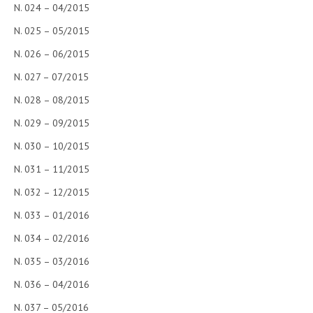
N. 024 – 04/2015
NEWS
N. 025 – 05/2015
ARCHIVIO EVENTI (FINO AL 2022)
N. 026 – 06/2015
N. 027 – 07/2015
CORSI ENTI TERZI
N. 028 – 08/2015
PUBBLICAZIONI
N. 029 – 09/2015
BOLLETTINO FINANZIAMENTI
N. 030 – 10/2015
TELEGRAM
N. 031 – 11/2015
N. 032 – 12/2015
DOCUMENTI
N. 033 – 01/2016
MANUALI E MONOGRAFIE
N. 034 – 02/2016
TESI DI LAUREA
N. 035 – 03/2016
MATERIALE DIDATTICO
N. 036 – 04/2016
INVITI E PROMOZIONI
N. 037 – 05/2016