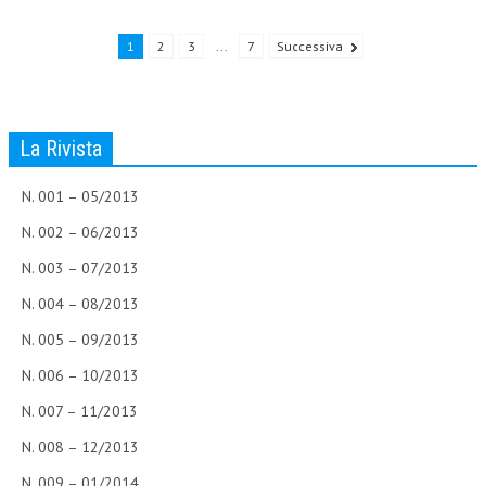
L’UMANISTA
1
2
3
...
7
Successiva
DIRITTO
DIRITTO PENALE D’IMPRESA
La Rivista
DIRITTO DEL LAVORO
N. 001 – 05/2013
DIRITTO DEL WEB
N. 002 – 06/2013
DIRITTO DELLE IMPRESE IN CRISI
N. 003 – 07/2013
CRIMINOLOGIA E CRIMINALISTICA
N. 004 – 08/2013
SICUREZZA SUL LAVORO
N. 005 – 09/2013
FISCO
N. 006 – 10/2013
DIRITTO TRIBUTARIO
N. 007 – 11/2013
FISCALITÀ INTERNAZIONALE
N. 008 – 12/2013
TAX RISK MANAGEMENT
N. 009 – 01/2014