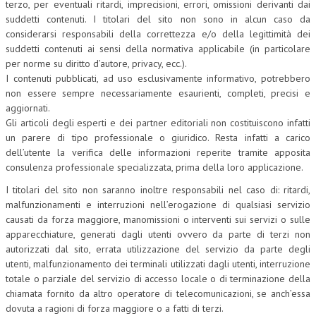
terzo, per eventuali ritardi, imprecisioni, errori, omissioni derivanti dai
suddetti contenuti. I titolari del sito non sono in alcun caso da
CRIMINOLOGIA TRIBUTARIA
considerarsi responsabili della correttezza e/o della legittimità dei
CFC E PARADISI FISCALI
suddetti contenuti ai sensi della normativa applicabile (in particolare
per norme su diritto d’autore, privacy, ecc.).
TRANSFER PRICING
I contenuti pubblicati, ad uso esclusivamente informativo, potrebbero
non essere sempre necessariamente esaurienti, completi, precisi e
PRASSI
aggiornati.
Gli articoli degli esperti e dei partner editoriali non costituiscono infatti
AMMINISTRATIVA
un parere di tipo professionale o giuridico. Resta infatti a carico
TRIBUTARIA
dell’utente la verifica delle informazioni reperite tramite apposita
consulenza professionale specializzata, prima della loro applicazione.
GIURISPRUDENZA
I titolari del sito non saranno inoltre responsabili nel caso di: ritardi,
EUROPEA
malfunzionamenti e interruzioni nell’erogazione di qualsiasi servizio
causati da forza maggiore, manomissioni o interventi sui servizi o sulle
COSTITUZIONALE
apparecchiature, generati dagli utenti ovvero da parte di terzi non
autorizzati dal sito, errata utilizzazione del servizio da parte degli
CIVILE
utenti, malfunzionamento dei terminali utilizzati dagli utenti, interruzione
totale o parziale del servizio di accesso locale o di terminazione della
TRIBUTARIA
chiamata fornito da altro operatore di telecomunicazioni, se anch’essa
dovuta a ragioni di forza maggiore o a fatti di terzi.
PENALE