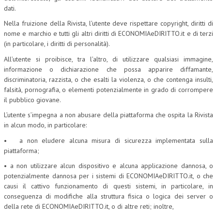
dati.
CORSI CE.S.E.D.
Nella fruizione della Rivista, l’utente deve rispettare copyright, diritti di
ARCHIVIO CORSI 2015
nome e marchio e tutti gli altri diritti di ECONOMIAeDIRITTO.it e di terzi
(in particolare, i diritti di personalità).
DIVENTA SOCIO
All’utente si proibisce, tra l’altro, di utilizzare qualsiasi immagine,
BROCHURE CE.S.E.D.
informazione o dichiarazione che possa apparire diffamante,
discriminatoria, razzista, o che esalti la violenza, o che contenga insulti,
LA RIVISTA
falsità, pornografia, o elementi potenzialmente in grado di corrompere
il pubblico giovane.
LA RIVISTA
L’utente s’impegna a non abusare della piattaforma che ospita la Rivista
in alcun modo, in particolare:
COMITATO SCIENTIFICO
• a non eludere alcuna misura di sicurezza implementata sulla
COMITATO EDITORIALE
piattaforma;
REDAZIONE
• a non utilizzare alcun dispositivo e alcuna applicazione dannosa, o
potenzialmente dannosa per i sistemi di ECONOMIAeDIRITTO.it, o che
PEER REVIEW
causi il cattivo funzionamento di questi sistemi, in particolare, in
conseguenza di modifiche alla struttura fisica o logica dei server o
CODICE ETICO
della rete di ECONOMIAeDIRITTO.it, o di altre reti; inoltre,
AUTORI