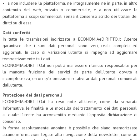
• a non includere la piattaforma, né integralmente né in parte, in altro
contenuto del web, privato o commerciale, e a non utilizzare la
COLLABORA CON NOI
piattaforma a scopi commerciali senza il consenso scritto dei titolari dei
diritti su di essa.
ECONOMIA
Dati conferiti
CORPORATE SOCIAL RESPONSIBILITY
In tutte le trasmissioni indirizzate a ECONOMIAeDIRITTO.it l’utente
garantisce che i suoi dati personali sono veri, reali, completi ed
ECONOMIA DELL’ARTE
aggiornati. In caso di variazioni l’utente si impegna ad aggiornare
INTERNAZIONALIZZAZIONE
tempestivamente tali dati.
ECONOMIAeDIRITTO.it non potrà mai essere ritenuto responsabile per
HUMAN RESOURCES
la mancata fruizione dei servizi da parte dell’utente dovuta a
incompletezza, errori e/o omissioni relativi ai dati personali comunicati
RISORSE UMANE
dall’utente.
MARKETING
Protezione dei dati personali
ECONOMIAeDIRITTO.it ha reso note all’utente, come da separata
TREASURY IN FINANCIAL SERVICES
Informativa, le finalità e le modalità del trattamento dei dati personali
al quale l’utente ha acconsentito mediante l’apposita dichiarazione di
RISK MANAGEMENT
consenso.
SVILUPPO SOSTENIBILE
In forma assolutamente anonima è possibile che siano memorizzate
alcune informazioni legate alla navigazione della newsletter, come ad
PERSONA E CITTÀ