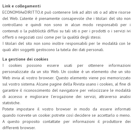
Link e collegamenti
NEWS
ECONOMIAeDIRITTO.it può contenere link ad altri siti o ad altre risorse
del Web. L’utente è pienamente consapevole che i titolari del sito non
ARCHIVIO EVENTI (FINO AL 2022)
controllano e quindi non sono in alcun modo responsabili per i
contenuti o la pubblicità diffusi su tali siti o per i prodotti o i servizi ivi
CORSI ENTI TERZI
offerti o negoziati così come per la qualità degli stessi.
I titolari del sito non sono inoltre responsabili per le modalità con le
PUBBLICAZIONI
quali altri soggetti gestiscono la tutela dei dati personali.
BOLLETTINO FINANZIAMENTI
La gestione dei cookies
I cookies possono essere usati per ottenere informazioni
TELEGRAM
personalizzate da un sito Web. Un cookie è un elemento che un sito
Web invia al vostro browser. Questo elemento viene poi memorizzato
DOCUMENTI
sul vostro sistema. Alcune pagine della Rivista usano i cookies, al fine di
garantire il riconoscimento del navigatore per velocizzare le modalità
MANUALI E MONOGRAFIE
di accesso e migliorare l’erogazione dei servizi, attraverso analisi
statistiche.
TESI DI LAUREA
Potete impostare il vostro browser in modo da essere informati
quando ricevete un cookie: potrete così decidere se accettarlo o meno.
MATERIALE DIDATTICO
A questo proposito contattate per informazioni il produttore dei
differenti browser.
INVITI E PROMOZIONI