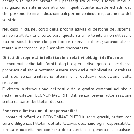
esempio le pagine visitate e i passaggi fra queste, i tempi medi di
navigazione, i sistemi operativi con i quali l’utente accede ed altri dati
L’UMANISTA
che possono fornire indicazioni utili per un continuo miglioramento del
servizio.
DIRITTO
Nel caso in cui, nel corso della propria attività di gestione del sistema,
DIRITTO PENALE D’IMPRESA
si ricorra all’attività di terze parti, queste saranno tenute a non utilizzare
dati personali tranne che per fornire i servizi richiesti; saranno altresì
DIRITTO DEL LAVORO
tenute a mantenere la più assoluta riservatezza.
DIRITTO DEL WEB
Diritti di proprietà intellettuale e relativi obblighi dell’utente
I contributi editoriali forniti dagli esperti divengono di esclusiva
DIRITTO DELLE IMPRESE IN CRISI
proprietà del sito e potranno essere archiviati e pubblicati nel database
del sito, senza limitazione alcuna e a esclusiva discrezione della
CRIMINOLOGIA E CRIMINALISTICA
redazione.
SICUREZZA SUL LAVORO
E’ vietata la riproduzione dei testi e della grafica contenuti nel sito e
nella newsletter ECONOMIAeDIRITTO.it senza previa autorizzazione
FISCO
scritta da parte dei titolari del sito.
DIRITTO TRIBUTARIO
Esonero e limitazioni di responsabilità
I contenuti offerti da ECONOMIAeDIRITTO.it sono gratuiti, redatti con
FISCALITÀ INTERNAZIONALE
cura e diligenza. I titolari del sito, tuttavia, declinano ogni responsabilità,
diretta e indiretta, nei confronti degli utenti e in generale di qualsiasi
TAX RISK MANAGEMENT