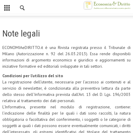
Chiuso
HOME
Note legali
CHI SIAMO
ECONOMIAeDIRITTO.it è una Rivista registrata presso il Tribunale di
MISSION
Milano (Autorizzazione n. 92 del 26.03.2013). Essa rende disponibili
informazioni di argomento economico e giuridico e aggiornamenti su
CONTATTI
iniziative formative ed editoriali sviluppate in tali settori.
CENTRO STUDI
Condizioni per l’utilizzo del sito
La registrazione dell’utente, necessaria per l’accesso ai contenuti e al
ATTO COSTITUTIVO E STATUTO
servizio di newsletter, è condizionata alla preventiva lettura da parte
dello stesso dell’Informativa prevista dall’Art. 13 del D. Lgs. 196/2003
ORGANIZZAZIONE
relativa al trattamento dei dati personali.
L’Informativa, presente nel modulo di registrazione, contiene:
OBIETTIVI
l’indicazione delle finalità per le quali i dati sono raccolti, la natura
obbligatoria o facoltativa del conferimento, i soggetti o le categorie di
DIREZIONE SCIENTIFICA
soggetti ai quali i dati possono essere eventualmente comunicati, i diritti
ALTA FORMAZIONE
dell’interessato, gli estremi identificativi del titolare del trattamento