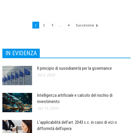
NEWS
ARCHIVIO EVENTI (FINO AL 2022)
1
2
3
...
4
Successiva
CORSI ENTI TERZI
PUBBLICAZIONI
IN EVIDENZA
BOLLETTINO FINANZIAMENTI
TELEGRAM
Il principio di sussidiarietà per la governance
Jul 2, 2026
DOCUMENTI
MANUALI E MONOGRAFIE
Intelligenza artificiale e calcolo del rischio di
investimento
TESI DI LAUREA
Jun 15, 2026
MATERIALE DIDATTICO
L’applicabilità dell’art. 2043 c.c. in caso di vizi o
INVITI E PROMOZIONI
difformità dell’opera