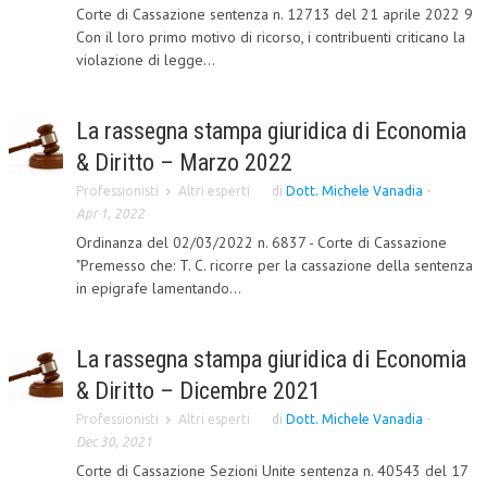
Corte di Cassazione sentenza n. 12713 del 21 aprile 2022 9
Con il loro primo motivo di ricorso, i contribuenti criticano la
COLLABORA CON NOI
violazione di legge...
ECONOMIA
CORPORATE SOCIAL RESPONSIBILITY
La rassegna stampa giuridica di Economia
& Diritto – Marzo 2022
ECONOMIA DELL’ARTE
Professionisti
Altri esperti
di
Dott. Michele Vanadia
-
INTERNAZIONALIZZAZIONE
Apr 1, 2022
HUMAN RESOURCES
Ordinanza del 02/03/2022 n. 6837 - Corte di Cassazione
"Premesso che: T. C. ricorre per la cassazione della sentenza
RISORSE UMANE
in epigrafe lamentando...
MARKETING
La rassegna stampa giuridica di Economia
TREASURY IN FINANCIAL SERVICES
& Diritto – Dicembre 2021
RISK MANAGEMENT
Professionisti
Altri esperti
di
Dott. Michele Vanadia
-
SVILUPPO SOSTENIBILE
Dec 30, 2021
Corte di Cassazione Sezioni Unite sentenza n. 40543 del 17
PERSONA E CITTÀ