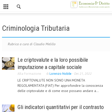
Chiuso
HOME
Criminologia Tributaria
CHI SIAMO
MISSION
Rubrica a cura di Claudio Melillo
CONTATTI
Le criptovalute e la loro possibile
CENTRO STUDI
imputazione a capitale sociale
ATTO COSTITUTIVO E STATUTO
Alta Formazione
di
Lorenzo Nobile
-
Dec 21, 2022
LE CRIPTOVALUTE NON SONO UNA MONETA
ORGANIZZAZIONE
REGOLAMENTATA (FIAT) Per approfondire la conoscenza
delle criptovalute e di come esse possano andare a...
OBIETTIVI
DIREZIONE SCIENTIFICA
Gli indicatori quantitativi per il contrasto
ALTA FORMAZIONE