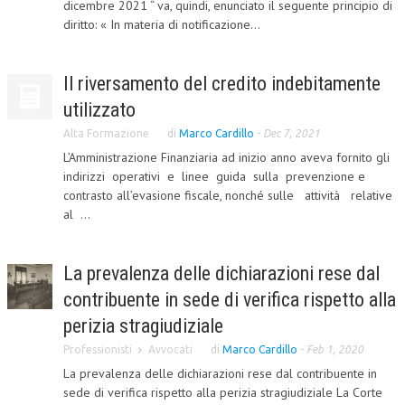
dicembre 2021 “ va, quindi, enunciato il seguente principio di
diritto: « In materia di notificazione...
L’UMANISTA
DIRITTO
Il riversamento del credito indebitamente
DIRITTO PENALE D’IMPRESA
utilizzato
DIRITTO DEL LAVORO
Alta Formazione
di
Marco Cardillo
-
Dec 7, 2021
L’Amministrazione Finanziaria ad inizio anno aveva fornito gli
DIRITTO DEL WEB
indirizzi operativi e linee guida sulla prevenzione e
contrasto all’evasione fiscale, nonché sulle attività relative
DIRITTO DELLE IMPRESE IN CRISI
al ...
CRIMINOLOGIA E CRIMINALISTICA
SICUREZZA SUL LAVORO
La prevalenza delle dichiarazioni rese dal
contribuente in sede di verifica rispetto alla
FISCO
perizia stragiudiziale
DIRITTO TRIBUTARIO
Professionisti
Avvocati
di
Marco Cardillo
-
Feb 1, 2020
FISCALITÀ INTERNAZIONALE
La prevalenza delle dichiarazioni rese dal contribuente in
sede di verifica rispetto alla perizia stragiudiziale La Corte
TAX RISK MANAGEMENT