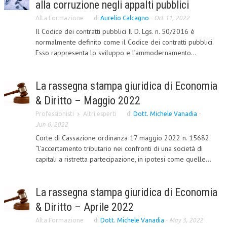
alla corruzione negli appalti pubblici
CORSI CE.S.E.D.
Alta Formazione
di
Aurelio Calcagno
-
Oct 11, 2022
Il Codice dei contratti pubblici Il D. Lgs. n. 50/2016 è
ARCHIVIO CORSI 2015
normalmente definito come il Codice dei contratti pubblici.
DIVENTA SOCIO
Esso rappresenta lo sviluppo e l’ammodernamento...
BROCHURE CE.S.E.D.
La rassegna stampa giuridica di Economia
LA RIVISTA
& Diritto – Maggio 2022
LA RIVISTA
Professionisti
Altri esperti
di
Dott. Michele Vanadia
-
Jun 6, 2022
COMITATO SCIENTIFICO
Corte di Cassazione ordinanza 17 maggio 2022 n. 15682
“l’accertamento tributario nei confronti di una società di
COMITATO EDITORIALE
capitali a ristretta partecipazione, in ipotesi come quelle...
REDAZIONE
PEER REVIEW
La rassegna stampa giuridica di Economia
& Diritto – Aprile 2022
CODICE ETICO
Alta Formazione
di
Dott. Michele Vanadia
-
May 3, 2022
AUTORI