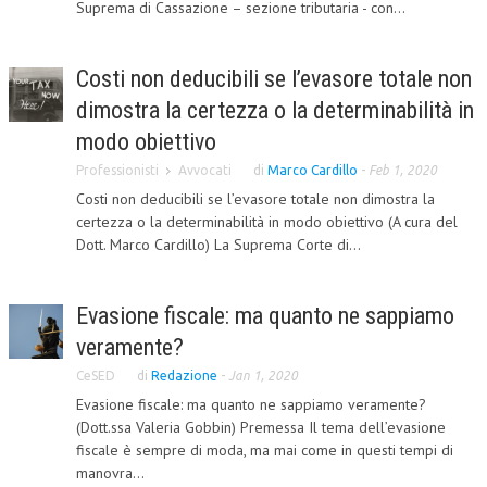
Suprema di Cassazione – sezione tributaria - con...
CRIMINOLOGIA TRIBUTARIA
CFC E PARADISI FISCALI
Costi non deducibili se l’evasore totale non
dimostra la certezza o la determinabilità in
TRANSFER PRICING
modo obiettivo
PRASSI
Professionisti
Avvocati
di
Marco Cardillo
-
Feb 1, 2020
AMMINISTRATIVA
Costi non deducibili se l’evasore totale non dimostra la
certezza o la determinabilità in modo obiettivo (A cura del
TRIBUTARIA
Dott. Marco Cardillo) La Suprema Corte di...
GIURISPRUDENZA
Evasione fiscale: ma quanto ne sappiamo
EUROPEA
veramente?
COSTITUZIONALE
CeSED
di
Redazione
-
Jan 1, 2020
CIVILE
Evasione fiscale: ma quanto ne sappiamo veramente?
(Dott.ssa Valeria Gobbin) Premessa Il tema dell’evasione
TRIBUTARIA
fiscale è sempre di moda, ma mai come in questi tempi di
manovra...
PENALE