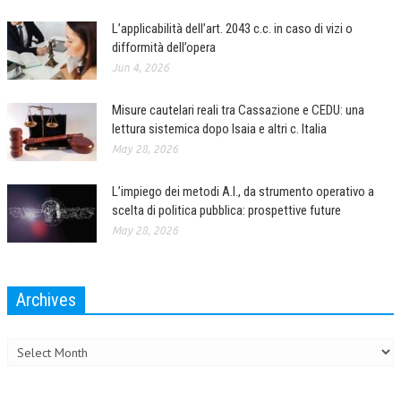
L’applicabilità dell’art. 2043 c.c. in caso di vizi o
COLLABORA CON NOI
difformità dell’opera
ECONOMIA
Jun 4, 2026
CORPORATE SOCIAL RESPONSIBILITY
Misure cautelari reali tra Cassazione e CEDU: una
lettura sistemica dopo Isaia e altri c. Italia
ECONOMIA DELL’ARTE
May 28, 2026
INTERNAZIONALIZZAZIONE
L’impiego dei metodi A.I., da strumento operativo a
HUMAN RESOURCES
scelta di politica pubblica: prospettive future
RISORSE UMANE
May 28, 2026
MARKETING
Archives
TREASURY IN FINANCIAL SERVICES
Archives
RISK MANAGEMENT
SVILUPPO SOSTENIBILE
PERSONA E CITTÀ