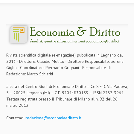
L’UMANISTA
DIRITTO
DIRITTO PENALE D’IMPRESA
DIRITTO DEL LAVORO
DIRITTO DEL WEB
Rivista scientifica digitale (e-magazine) pubblicata in Legnano dal
2013 - Direttore: Claudio Melillo - Direttore Responsabile: Serena
DIRITTO DELLE IMPRESE IN CRISI
Giglio - Coordinatore: Pierpaolo Grignani - Responsabile di
Redazione: Marco Schiariti
CRIMINOLOGIA E CRIMINALISTICA
a cura del Centro Studi di Economia e Diritto – Ce.S.E.D. Via Padova,
SICUREZZA SUL LAVORO
5 – 20025 Legnano (MI) – C.F. 92044830153 – ISSN 2282-3964
FISCO
Testata registrata presso il Tribunale di Milano al n. 92 del 26
marzo 2013
DIRITTO TRIBUTARIO
Contattaci:
redazione@economiaediritto.it
FISCALITÀ INTERNAZIONALE
TAX RISK MANAGEMENT