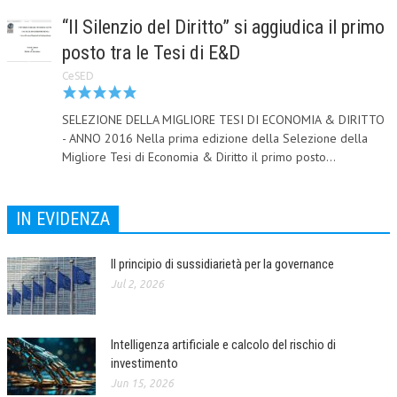
“Il Silenzio del Diritto” si aggiudica il primo
CORSI CE.S.E.D.
posto tra le Tesi di E&D
ARCHIVIO CORSI 2015
CeSED
DIVENTA SOCIO
SELEZIONE DELLA MIGLIORE TESI DI ECONOMIA & DIRITTO
BROCHURE CE.S.E.D.
- ANNO 2016 Nella prima edizione della Selezione della
Migliore Tesi di Economia & Diritto il primo posto...
LA RIVISTA
LA RIVISTA
IN EVIDENZA
COMITATO SCIENTIFICO
Il principio di sussidiarietà per la governance
COMITATO EDITORIALE
Jul 2, 2026
REDAZIONE
PEER REVIEW
Intelligenza artificiale e calcolo del rischio di
investimento
CODICE ETICO
Jun 15, 2026
AUTORI