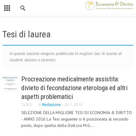
Chiuso
HOME
Tesi di laurea
CHI SIAMO
MISSION
In questa sezione vengono pubblicate le migliori tesi di laurea di
studenti italiani e stranieri.
CONTATTI
CENTRO STUDI
Procreazione medicalmente assistita:
divieto di fecondazione eterologa ed altri
ATTO COSTITUTIVO E STATUTO
aspetti problematici
ORGANIZZAZIONE
CeSED
di
Redazione
-
Jul 1, 2018
OBIETTIVI
SELEZIONE DELLA MIGLIORE TESI DI ECONOMIA & DIRITTO
- ANNO 2016 La Tesi seguente si è posizionata al secondo
DIREZIONE SCIENTIFICA
posto, dopo quella della Dott.ssa M.G....
ALTA FORMAZIONE