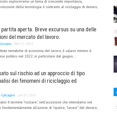
ticolo esploreremo un tema di crescente importanza,
oluzione della tecnologia: il contrasto al riciclaggio di denaro,
 partita aperta. Breve excursus su una delle
ioni del mercato del lavoro.
Ciociano
-
Mar 31, 2023
ttute tematiche di economia del lavoro, il salario minimo è
sse politico nel 2022, in particolare dal giugno...
ato sul rischio ad un approccio di tipo
alisi dei fenomeni di riciclaggio ed
o Calcagno
-
Jan 27, 2023
Ar
lisi Il termine “riciclare”, nell’accezione che intendiamo nel
ce fondamentalmente all’azione di “ripulire, “lavare” del denaro,