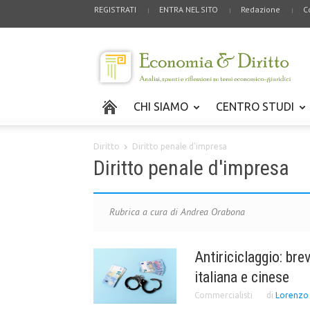
REGISTRATI
ENTRA NEL SITO
Redazione
C
CHI SIAMO
CENTRO STUDI
Diritto
Diritto penale d'impresa
Diritto penale d'impresa
Rubrica a cura di Andrea Orabona
Antiriciclaggio: br
italiana e cinese
Commercialisti
di
Lorenzo