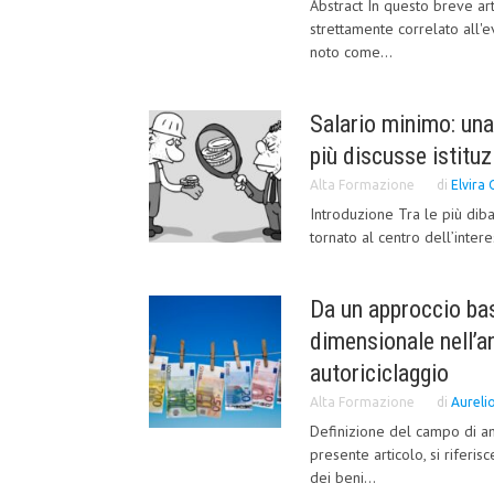
Abstract In questo breve ar
strettamente correlato all'ev
noto come...
Salario minimo: una
più discusse istituz
Alta Formazione
di
Elvira 
Introduzione Tra le più diba
tornato al centro dell’intere
Da un approccio bas
dimensionale nell’an
autoriciclaggio
Alta Formazione
di
Aureli
Definizione del campo di ana
presente articolo, si riferis
dei beni...