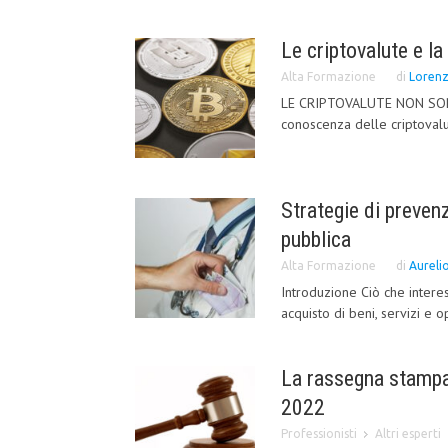
Le criptovalute e la
Alta Formazione
di
Lorenz
LE CRIPTOVALUTE NON SON
conoscenza delle criptoval
Strategie di preven
pubblica
Alta Formazione
di
Aureli
Introduzione Ciò che interes
acquisto di beni, servizi e o
La rassegna stampa
2022
Professionisti
Altri esperti