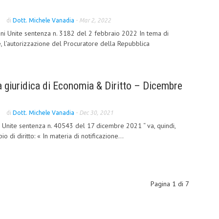
di
Dott. Michele Vanadia
-
Mar 2, 2022
ni Unite sentenza n. 3182 del 2 febbraio 2022 In tema di
 l’autorizzazione del Procuratore della Repubblica
 giuridica di Economia & Diritto – Dicembre
di
Dott. Michele Vanadia
-
Dec 30, 2021
 Unite sentenza n. 40543 del 17 dicembre 2021 “ va, quindi,
o di diritto: « In materia di notificazione...
Pagina 1 di 7