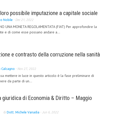
 loro possibile imputazione a capitale sociale
o Nobile
-
Dec 21, 2022
O UNA MONETA REGOLAMENTATA (FIAT) Per approfondire la
ute e di come esse possano andare a...
zione e contrasto della corruzione nella sanità
o Calcagno
-
Nov 27, 2022
sa mettere in luce in questo articolo è la fase preliminare di
pere da parte di un...
 giuridica di Economia & Diritto – Maggio
di
Dott. Michele Vanadia
-
Jun 6, 2022