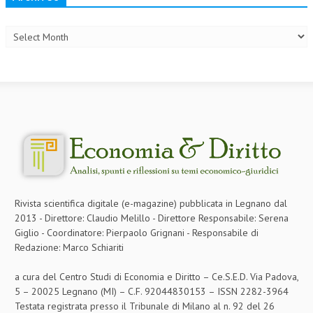
Archives
COLLABORA CON NOI
ECONOMIA
CORPORATE SOCIAL RESPONSIBILITY
ECONOMIA DELL’ARTE
INTERNAZIONALIZZAZIONE
HUMAN RESOURCES
RISORSE UMANE
Rivista scientifica digitale (e-magazine) pubblicata in Legnano dal
MARKETING
2013 - Direttore: Claudio Melillo - Direttore Responsabile: Serena
Giglio - Coordinatore: Pierpaolo Grignani - Responsabile di
TREASURY IN FINANCIAL SERVICES
Redazione: Marco Schiariti
RISK MANAGEMENT
a cura del Centro Studi di Economia e Diritto – Ce.S.E.D. Via Padova,
SVILUPPO SOSTENIBILE
5 – 20025 Legnano (MI) – C.F. 92044830153 – ISSN 2282-3964
Testata registrata presso il Tribunale di Milano al n. 92 del 26
PERSONA E CITTÀ