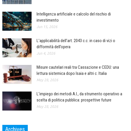
CORSI CE.S.E.D.
Intelligenza artificiale e calcolo del rischio di
ARCHIVIO CORSI 2015
investimento
Jun 15, 2026
DIVENTA SOCIO
L’applicabilità dell’art. 2043 c.c. in caso di vizi o
BROCHURE CE.S.E.D.
difformità dell’opera
LA RIVISTA
Jun 4, 2026
LA RIVISTA
Misure cautelari reali tra Cassazione e CEDU: una
lettura sistemica dopo Isaia e altri c. Italia
COMITATO SCIENTIFICO
May 28, 2026
COMITATO EDITORIALE
L’impiego dei metodi A.I., da strumento operativo a
REDAZIONE
scelta di politica pubblica: prospettive future
May 28, 2026
PEER REVIEW
CODICE ETICO
Archives
AUTORI