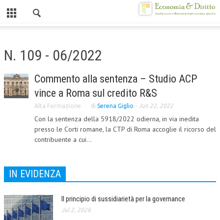
Chiuso
HOME
N. 109 - 06/2022
CHI SIAMO
Commento alla sentenza – Studio ACP
MISSION
vince a Roma sul credito R&S
CONTATTI
Alta Formazione
di
Serena Giglio
-
Jun 22, 2022
Con la sentenza della 5918/2022 odierna, in via inedita
CENTRO STUDI
presso le Corti romane, la CTP di Roma accoglie il ricorso del
contribuente a cui...
ATTO COSTITUTIVO E STATUTO
ORGANIZZAZIONE
IN EVIDENZA
OBIETTIVI
DIREZIONE SCIENTIFICA
Il principio di sussidiarietà per la governance
Jul 2, 2026
ALTA FORMAZIONE