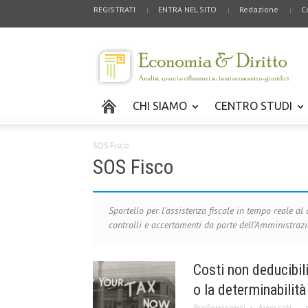
REGISTRATI
ENTRA NEL SITO
Redazione
C
CHI SIAMO
CENTRO STUDI
SOS Fisco
SOS Fisco
Sportello per l'assistenza fiscale in tempo reale al c
controlli e accertamenti da parte dell'Amministrazi
Costi non deducibil
o la determinabilit
Professionisti
Avvocati