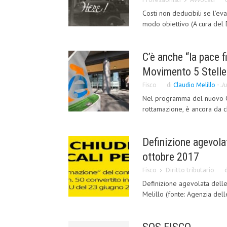
Costi non deducibili se l’ev
modo obiettivo (A cura del 
C’è anche “la pace f
Movimento 5 Stelle
Fisco
di
Claudio Melillo
-
Ju
Nel programma del nuovo G
rottamazione, è ancora da ch
Definizione agevolat
ottobre 2017
Fisco
Diritto tributario
Definizione agevolata delle 
Melillo (fonte: Agenzia dell