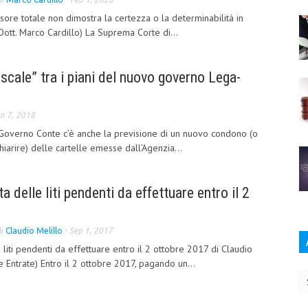
asore totale non dimostra la certezza o la determinabilità in
Dott. Marco Cardillo) La Suprema Corte di...
iscale” tra i piani del nuovo governo Lega-
n 7, 2018
overno Conte c’è anche la previsione di un nuovo condono (o
iarire) delle cartelle emesse dall’Agenzia...
a delle liti pendenti da effettuare entro il 2
di
Claudio Melillo
-
Sep 1, 2017
liti pendenti da effettuare entro il 2 ottobre 2017 di Claudio
Ar
e Entrate) Entro il 2 ottobre 2017, pagando un...