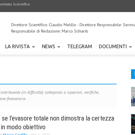
omitato Scientifico
Direttore Scientifico: Claudio Melillo - Direttore Responsabile: Seren
Responsabile di Redazione: Marco Schiariti
LA RIVISTA
NEWS
TELEGRAM
DOCUMENTI
ontribuente (in difficoltà) sottoposto a ispezioni, verifiche,
one finanziaria.
i se l’evasore totale non dimostra la certezza
à in modo obiettivo
di
Marco Cardillo
-
Feb 1, 2020