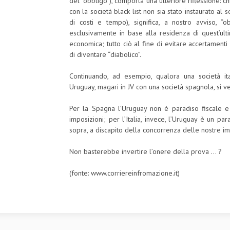
del “obbligo”), comporta una ulteriore riflessione:
con la società black list non sia stato instaurato al
di costi e tempo), significa, a nostro avviso, “
esclusivamente in base alla residenza di quest’ult
economica; tutto ciò al fine di evitare accertamenti 
di diventare “diabolico”.
Continuando, ad esempio, qualora una società ita
Uruguay, magari in JV con una società spagnola, si v
Per la Spagna l’Uruguay non è paradiso fiscale e
imposizioni; per l’Italia, invece, l’Uruguay è un p
sopra, a discapito della concorrenza delle nostre im
Non basterebbe invertire l’onere della prova … ?
(fonte: www.corriereinfromazione.it)