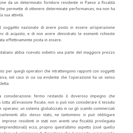
ne da un determinato fornitore residente in Paese a fiscalità
le che permette di ottenere determinate performances, ma non ha
 sua attività.
al soggetto nazionale di avere posto in essere un’operazione
zzo di acquisto, e di non avere dimostrato le esimenti richieste
ata effettivamente posta in essere.
taliano abbia ricevuto indietro una parte del maggiore prezzo
costo per quegli operatori che intrattengono rapporti con soggetti
ssiva, nel caso in cui sia evidente che l’operazione ha un senso
detta.
ma considerazione. fermo restando il doveroso impegno che
 lotta all’evasione fiscale, non si può non considerare il tessuto
se operano; un sistema globalizzato in cui gli scambi commerciali
rtenenti allo stesso stato, ne tantomeno si può obbligare
imprese residenti in stati non aventi una fiscalità privilegiata
/imprenditoriali) ecco, proprio quest’ultimo aspetto (cioè quello