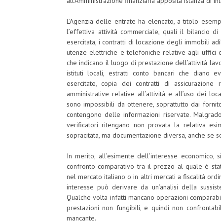
all’Amministrazione finanziaria apposita istanza di in
L’Agenzia delle entrate ha elencato, a titolo esemp
l’effettiva attività commerciale, quali il bilancio di 
esercitata, i contratti di locazione degli immobili adi
utenze elettriche e telefoniche relative agli uffici e 
che indicano il luogo di prestazione dell’attività lav
istituti locali, estratti conto bancari che diano 
esercitate, copia dei contratti di assicurazione r
amministrative relative all’attività e all’uso dei l
sono impossibili da ottenere, soprattutto dai fornit
contengono delle informazioni riservate. Malgrad
verificatori ritengano non provata la relativa e
sopracitata, ma documentazione diversa, anche se s
In merito, all’esimente dell’interesse economico, 
confronto comparativo tra il prezzo al quale è sta
nel mercato italiano o in altri mercati a fiscalità or
interesse può derivare da un’analisi della sussist
Qualche volta infatti mancano operazioni comparabili, 
prestazioni non fungibili, e quindi non confrontabi
mancante.