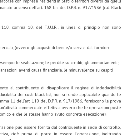
rcorse con imprese residenti in Stati o territori diversi da quelli
emanato ai sensi dell’art. 168-bis del D.P.R. n. 917/1986 (c.d. Black
. 110, comma 10, del T.U.I.R., in linea di principio non sono
ciali, (ovvero gli acquisti di beni e/o servizi dal fornitore
sempio le svalutazioni; le perdite su crediti; gli ammortamenti;
 transazioni aventi causa finanziaria, le minusvalenze su cespiti
ente al contribuente di disapplicare il regime di indeducibilità
ducibilità dei costi black list, non si rende applicabile quando le
comma 11 dell’art. 110 del D.P.R. n. 917/1986, forniscono la prova
’attività commerciale effettiva, ovvero che le operazioni poste
nomico e che le stesse hanno avuto concreta esecuzione».
strazione può essere fornita dal contribuente in sede di controllo,
tiva, cioè prima di porre in essere l’operazione, inoltrando