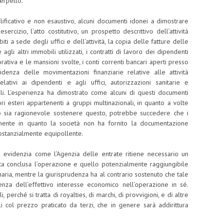
terpello.
lificativo e non esaustivo, alcuni documenti idonei a dimostrare
esercizio, l’atto costitutivo, un prospetto descrittivo dell’attività
biti a sede degli uffici e dell’attività, la copia delle fatture delle
agli altri immobili utilizzati, i contratti di lavoro dei dipendenti
orativa e le mansioni svolte, i conti correnti bancari aperti presso
evidenza delle movimentazioni finanziarie relative alle attività
elativi ai dipendenti e agli uffici, autorizzazioni sanitarie e
ocali. L’esperienza ha dimostrato come alcuni di questi documenti
ori esteri appartenenti a gruppi multinazionali, in quanto a volte
o sia ragionevole sostenere questo, potrebbe succedere che i
simente in quanto la società non ha fornito la documentazione
ostanzialmente equipollente.
si evidenzia come l’Agenzia delle entrate ritiene necessario un
ta conclusa l’operazione e quello potenzialmente raggiungibile
dinaria, mentre la giurisprudenza ha al contrario sostenuto che tale
enza dell’effettivo interesse economico nell’operazione in sé.
perché si tratta di royalties, di marchi, di provvigioni, e di altre
li col prezzo praticato da terzi, che in genere sarà addirittura