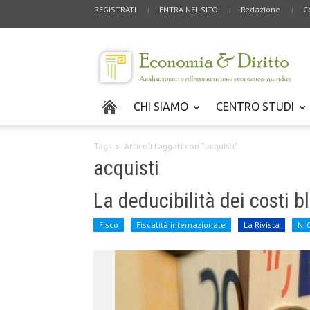
REGISTRATI
ENTRA NEL SITO
Redazione
C
CHI SIAMO
CENTRO STUDI
Tags
Articoli taggati con "acquisti"
acquisti
La deducibilità dei costi bl
Fisco
Fiscalità internazionale
La Rivista
N. 