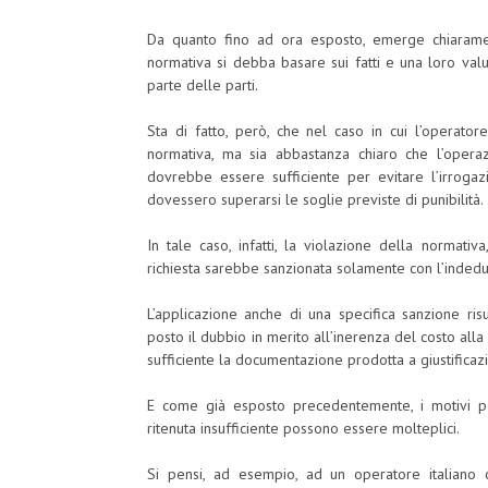
Da quanto fino ad ora esposto, emerge chiarame
normativa si debba basare sui fatti e una loro val
parte delle parti.
Sta di fatto, però, che nel caso in cui l’operato
normativa, ma sia abbastanza chiaro che l’oper
dovrebbe essere sufficiente per evitare l’irroga
dovessero superarsi le soglie previste di punibilità.
In tale caso, infatti, la violazione della normat
richiesta sarebbe sanzionata solamente con l’indeduc
L’applicazione anche di una specifica sanzione r
posto il dubbio in merito all’inerenza del costo a
sufficiente la documentazione prodotta a giustifica
E come già esposto precedentemente, i motivi p
ritenuta insufficiente possono essere molteplici.
Si pensi, ad esempio, ad un operatore italiano