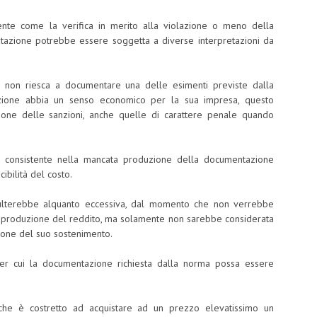
nte come la verifica in merito alla violazione o meno della
utazione potrebbe essere soggetta a diverse interpretazioni da
re non riesca a documentare una delle esimenti previste dalla
azione abbia un senso economico per la sua impresa, questo
zione delle sanzioni, anche quelle di carattere penale quando
iva, consistente nella mancata produzione della documentazione
ibilità del costo.
isulterebbe alquanto eccessiva, dal momento che non verrebbe
lla produzione del reddito, ma solamente non sarebbe considerata
zione del suo sostenimento.
er cui la documentazione richiesta dalla norma possa essere
 che è costretto ad acquistare ad un prezzo elevatissimo un