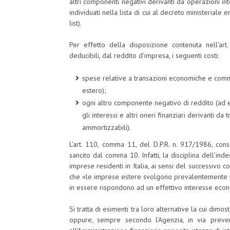
altri componenti negativi derivanti da operazioni inte
individuati nella lista di cui al decreto ministeriale 
list).
Per effetto della disposizione contenuta nell’art
deducibili, dal reddito d’impresa, i seguenti costi:
spese relative a transazioni economiche e commer
estero);
ogni altro componente negativo di reddito (ad e
gli interessi e altri oneri finanziari derivanti da
ammortizzabili).
L’art. 110, comma 11, del D.P.R. n. 917/1986, cons
sancito dal comma 10. Infatti, la disciplina dell’inde
imprese residenti in Italia, ai sensi del successivo 
che «le imprese estere svolgono prevalentemente un
in essere rispondono ad un effettivo interesse eco
Si tratta di esimenti tra loro alternative la cui dimo
oppure, sempre secondo l’Agenzia, in via preven