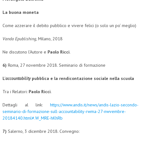
CRIMINOLOGIA TRIBUTARIA
La buona moneta
CFC E PARADISI FISCALI
Come azzerare il debito pubblico e vivere felici (o solo un po’ meglio)
TRANSFER PRICING
Vanda Epublishing
, Milano, 2018
PRASSI
Ne discutono l’Autore e
Paolo Ricci
.
AMMINISTRATIVA
6)
Roma, 27 novembre 2018. Seminario di formazione
TRIBUTARIA
L
’
accountability
pubblica
e la rendicontazione sociale nella scuola
GIURISPRUDENZA
EUROPEA
Tra i Relatori:
Paolo Ricci
.
COSTITUZIONALE
Dettagli al link:
https://www.andis.it/news/andis-lazio-secondo-
seminario-di-formazione-sull-accountability-rwma-27-nwvembre-
CIVILE
20184140.html#.W_MRE-hKhRb
TRIBUTARIA
7)
Salerno, 3 dicembre 2018. Convegno:
PENALE