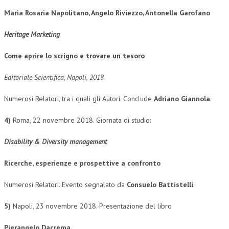
Maria Rosaria Napolitano, Angelo Riviezzo, Antonella Garofano
L’UMANISTA
Heritage Marketing
DIRITTO
DIRITTO PENALE D’IMPRESA
Come aprire lo scrigno e trovare un tesoro
DIRITTO DEL LAVORO
Editoriale Scientifica, Napoli, 2018
DIRITTO DEL WEB
Numerosi Relatori, tra i quali gli Autori. Conclude
Adriano Giannola
.
DIRITTO DELLE IMPRESE IN CRISI
4)
Roma, 22 novembre 2018. Giornata di studio:
CRIMINOLOGIA E CRIMINALISTICA
Disability & Diversity management
SICUREZZA SUL LAVORO
Ricerche, esperienze e prospettive a confronto
FISCO
Numerosi Relatori. Evento segnalato da
Consuelo Battistelli
.
DIRITTO TRIBUTARIO
5)
Napoli, 23 novembre 2018. Presentazione del libro
FISCALITÀ INTERNAZIONALE
TAX RISK MANAGEMENT
Pierangelo Dacrema