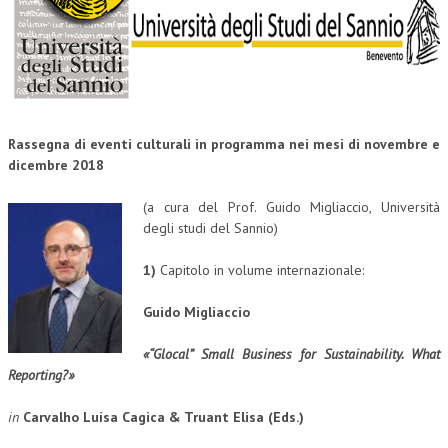
CORSI CE.S.E.D.
ARCHIVIO CORSI 2015
DIVENTA SOCIO
BROCHURE CE.S.E.D.
Rassegna di eventi culturali in programma nei mesi di novembre e
dicembre 2018
LA RIVISTA
(a cura del Prof. Guido Migliaccio, Università
LA RIVISTA
degli studi del Sannio)
COMITATO SCIENTIFICO
1)
Capitolo in volume internazionale:
COMITATO EDITORIALE
Guido Migliaccio
REDAZIONE
«“Glocal” Small Business for Sustainability.
What
Reporting?»
PEER REVIEW
CODICE ETICO
in
Carvalho Luísa Cagica & Truant Elisa (Eds.)
AUTORI