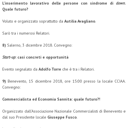
L’inserimento lavorativo delle persone con sindrome di
down
.
NEWS
Quale futuro?
Voluto e organizzato soprattutto da
Autilia Avagliano
.
ARCHIVIO EVENTI (FINO AL 2022)
CORSI ENTI TERZI
Sarò tra i numerosi Relatori.
PUBBLICAZIONI
8)
Salerno, 3 dicembre 2018. Convegno:
BOLLETTINO FINANZIAMENTI
Start-up
: casi concreti e opportunità
TELEGRAM
Evento segnalato da
Adolfo Torre
che è tra i Relatori.
DOCUMENTI
9)
Benevento, 15 dicembre 2018, ore 15:00 presso la locale CCIAA.
Convegno:
MANUALI E MONOGRAFIE
Commercialista ed Economia Sannita:
quale futuro?!
TESI DI LAUREA
Organizzato dall’Associazione Nazionale Commercialisti di Benevento e
MATERIALE DIDATTICO
dal suo Presidente locale
Giuseppe Fusco
.
INVITI E PROMOZIONI