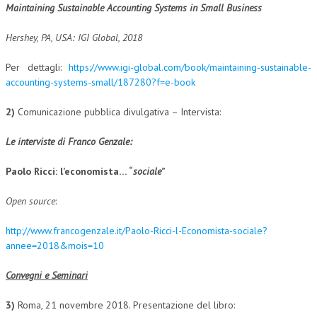
Maintaining Sustainable Accounting Systems in Small Business
COLLABORA CON NOI
Hershey, PA, USA: IGI Global, 2018
ECONOMIA
Per dettagli:
https://www.igi-global.com/book/maintaining-sustainable-
CORPORATE SOCIAL RESPONSIBILITY
accounting-systems-small/187280?f=e-book
ECONOMIA DELL’ARTE
2)
Comunicazione pubblica divulgativa – Intervista:
INTERNAZIONALIZZAZIONE
Le interviste di Franco Genzale:
HUMAN RESOURCES
Paolo Ricci: l’economista… “
sociale
”
RISORSE UMANE
Open source
:
MARKETING
http://www.francogenzale.it/Paolo-Ricci-l-Economista-sociale?
TREASURY IN FINANCIAL SERVICES
annee=2018&mois=10
RISK MANAGEMENT
Convegni e Seminari
SVILUPPO SOSTENIBILE
3)
Roma, 21 novembre 2018. Presentazione del libro:
PERSONA E CITTÀ