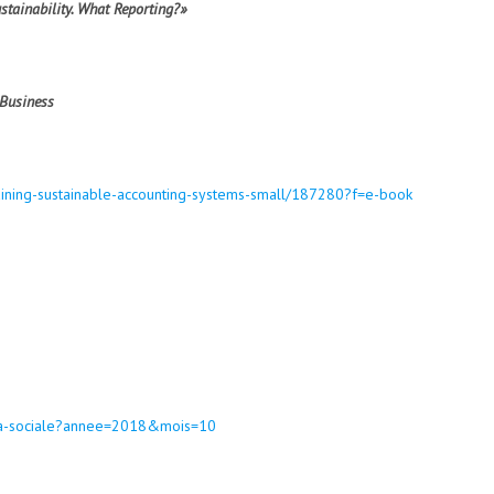
stainability.
What Reporting?»
 Business
aining-sustainable-accounting-systems-small/187280?f=e-book
ista-sociale?annee=2018&mois=10