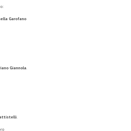
o:
nella Garofano
riano Giannola
.
ttistelli
.
bro