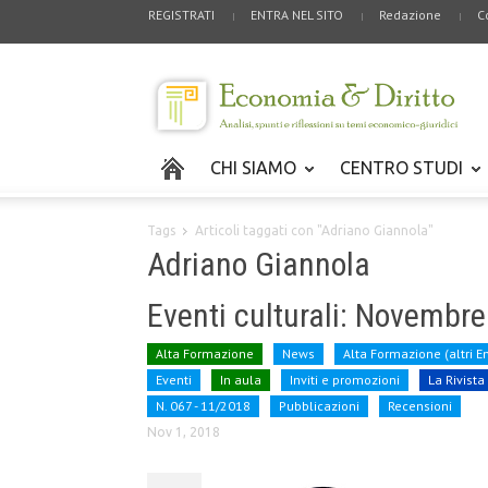
REGISTRATI
ENTRA NEL SITO
Redazione
C
CHI SIAMO
CENTRO STUDI
Tags
Articoli taggati con "Adriano Giannola"
Adriano Giannola
Eventi culturali: Novembr
Alta Formazione
News
Alta Formazione (altri En
Eventi
In aula
Inviti e promozioni
La Rivista
N. 067 - 11/2018
Pubblicazioni
Recensioni
Nov 1, 2018