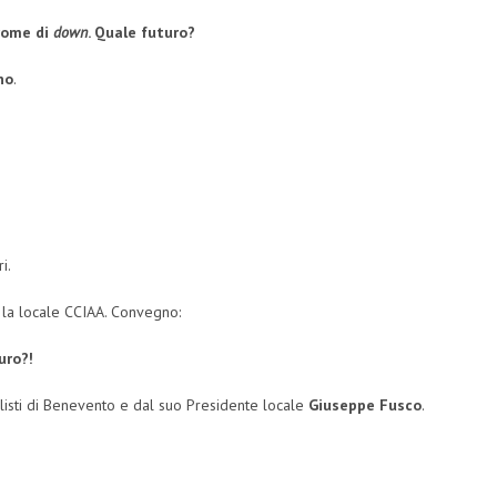
drome di
down
. Quale futuro?
no
.
i.
la locale CCIAA. Convegno:
uro?!
isti di Benevento e dal suo Presidente locale
Giuseppe Fusco
.