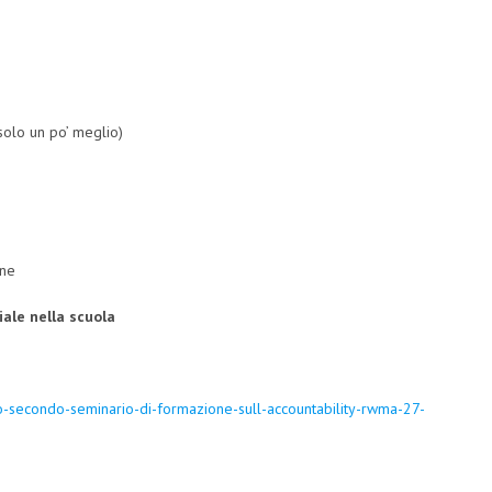
solo un po’ meglio)
one
iale nella scuola
io-secondo-seminario-di-formazione-sull-accountability-rwma-27-