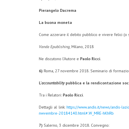
Pierangelo Dacrema
La buona moneta
Come azzerare il debito pubblico e vivere felici (o 
Vanda Epublishing
, Milano, 2018
Ne discutono l’Autore e
Paolo Ricci
.
6)
Roma, 27 novembre 2018. Seminario di formazi
L
’
accountability
pubblica
e la rendicontazione soc
Tra i Relatori:
Paolo Ricci
.
Dettagli al link:
https://www.andis.it/news/andis-laz
nwvembre-20184140.html#.W_MRE-hKhRb
7)
Salerno, 3 dicembre 2018. Convegno: