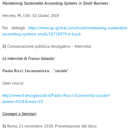
Maintaining Sustainable Accounting Systems in Small Business
COLLABORA CON NOI
Hershey, PA, USA: IGI Global, 2018
ECONOMIA
Per dettagli:
https://www.igi-global.com/book/maintaining-sustainable-
CORPORATE SOCIAL RESPONSIBILITY
accounting-systems-small/187280?f=e-book
ECONOMIA DELL’ARTE
2)
Comunicazione pubblica divulgativa – Intervista:
INTERNAZIONALIZZAZIONE
Le interviste di Franco Genzale:
HUMAN RESOURCES
Paolo Ricci: l’economista… “
sociale
”
RISORSE UMANE
Open source
:
MARKETING
http://www.francogenzale.it/Paolo-Ricci-l-Economista-sociale?
TREASURY IN FINANCIAL SERVICES
annee=2018&mois=10
RISK MANAGEMENT
Convegni e Seminari
SVILUPPO SOSTENIBILE
3)
Roma, 21 novembre 2018. Presentazione del libro:
PERSONA E CITTÀ