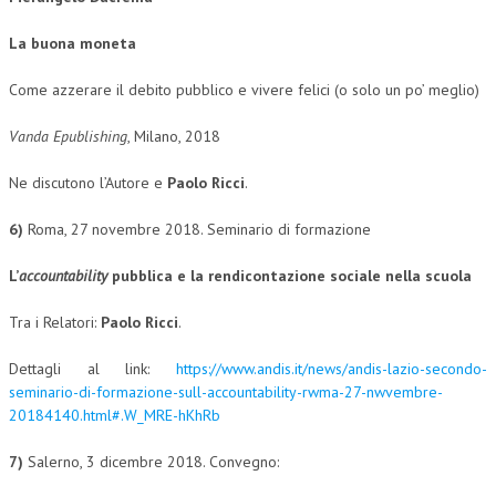
CRIMINOLOGIA TRIBUTARIA
La buona moneta
CFC E PARADISI FISCALI
Come azzerare il debito pubblico e vivere felici (o solo un po’ meglio)
TRANSFER PRICING
Vanda Epublishing
, Milano, 2018
PRASSI
Ne discutono l’Autore e
Paolo Ricci
.
AMMINISTRATIVA
6)
Roma, 27 novembre 2018. Seminario di formazione
TRIBUTARIA
L
’
accountability
pubblica
e la rendicontazione sociale nella scuola
GIURISPRUDENZA
EUROPEA
Tra i Relatori:
Paolo Ricci
.
COSTITUZIONALE
Dettagli al link:
https://www.andis.it/news/andis-lazio-secondo-
seminario-di-formazione-sull-accountability-rwma-27-nwvembre-
CIVILE
20184140.html#.W_MRE-hKhRb
TRIBUTARIA
7)
Salerno, 3 dicembre 2018. Convegno:
PENALE