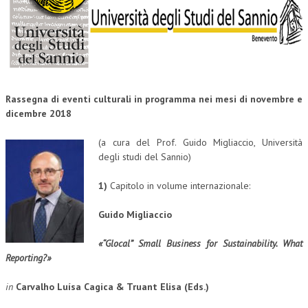
CORSI CE.S.E.D.
ARCHIVIO CORSI 2015
DIVENTA SOCIO
BROCHURE CE.S.E.D.
Rassegna di eventi culturali in programma nei mesi di novembre e
dicembre 2018
LA RIVISTA
(a cura del Prof. Guido Migliaccio, Università
LA RIVISTA
degli studi del Sannio)
COMITATO SCIENTIFICO
1)
Capitolo in volume internazionale:
COMITATO EDITORIALE
Guido Migliaccio
REDAZIONE
«“Glocal” Small Business for Sustainability.
What
Reporting?»
PEER REVIEW
CODICE ETICO
in
Carvalho Luísa Cagica & Truant Elisa (Eds.)
AUTORI