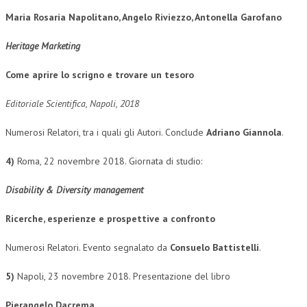
Maria Rosaria Napolitano, Angelo Riviezzo, Antonella Garofano
L’UMANISTA
Heritage Marketing
DIRITTO
DIRITTO PENALE D’IMPRESA
Come aprire lo scrigno e trovare un tesoro
DIRITTO DEL LAVORO
Editoriale Scientifica, Napoli, 2018
DIRITTO DEL WEB
Numerosi Relatori, tra i quali gli Autori. Conclude
Adriano Giannola
.
DIRITTO DELLE IMPRESE IN CRISI
4)
Roma, 22 novembre 2018. Giornata di studio:
CRIMINOLOGIA E CRIMINALISTICA
Disability & Diversity management
SICUREZZA SUL LAVORO
Ricerche, esperienze e prospettive a confronto
FISCO
Numerosi Relatori. Evento segnalato da
Consuelo Battistelli
.
DIRITTO TRIBUTARIO
5)
Napoli, 23 novembre 2018. Presentazione del libro
FISCALITÀ INTERNAZIONALE
TAX RISK MANAGEMENT
Pierangelo Dacrema