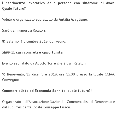
L’inserimento lavorativo delle persone con sindrome di
down
.
NEWS
Quale futuro?
Voluto e organizzato soprattutto da
Autilia Avagliano
.
ARCHIVIO EVENTI (FINO AL 2022)
CORSI ENTI TERZI
Sarò tra i numerosi Relatori.
PUBBLICAZIONI
8)
Salerno, 3 dicembre 2018. Convegno:
BOLLETTINO FINANZIAMENTI
Start-up
: casi concreti e opportunità
TELEGRAM
Evento segnalato da
Adolfo Torre
che è tra i Relatori.
DOCUMENTI
9)
Benevento, 15 dicembre 2018, ore 15:00 presso la locale CCIAA.
Convegno:
MANUALI E MONOGRAFIE
Commercialista ed Economia Sannita:
quale futuro?!
TESI DI LAUREA
Organizzato dall’Associazione Nazionale Commercialisti di Benevento e
MATERIALE DIDATTICO
dal suo Presidente locale
Giuseppe Fusco
.
INVITI E PROMOZIONI