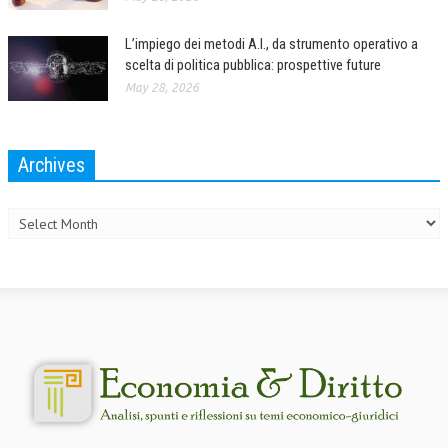
L’UMANISTA
L’impiego dei metodi A.I., da strumento operativo a
scelta di politica pubblica: prospettive future
DIRITTO
May 28, 2026
DIRITTO PENALE D’IMPRESA
DIRITTO DEL LAVORO
Archives
DIRITTO DEL WEB
Archives
DIRITTO DELLE IMPRESE IN CRISI
CRIMINOLOGIA E CRIMINALISTICA
SICUREZZA SUL LAVORO
FISCO
DIRITTO TRIBUTARIO
FISCALITÀ INTERNAZIONALE
TAX RISK MANAGEMENT