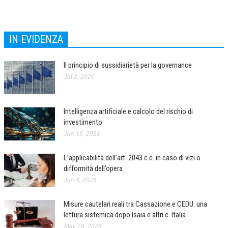
COLLABORA CON NOI
IN EVIDENZA
ECONOMIA
CORPORATE SOCIAL RESPONSIBILITY
Il principio di sussidiarietà per la governance
ECONOMIA DELL’ARTE
Jul 2, 2026
INTERNAZIONALIZZAZIONE
Intelligenza artificiale e calcolo del rischio di
HUMAN RESOURCES
investimento
RISORSE UMANE
Jun 15, 2026
MARKETING
L’applicabilità dell’art. 2043 c.c. in caso di vizi o
difformità dell’opera
TREASURY IN FINANCIAL SERVICES
Jun 4, 2026
RISK MANAGEMENT
Misure cautelari reali tra Cassazione e CEDU: una
SVILUPPO SOSTENIBILE
lettura sistemica dopo Isaia e altri c. Italia
PERSONA E CITTÀ
May 28, 2026