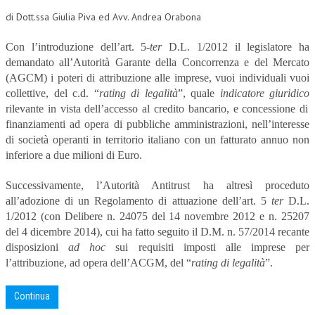
di Dott.ssa Giulia Piva ed Avv. Andrea Orabona
CORSI CE.S.E.D.
Con l’introduzione dell’art. 5-
ARCHIVIO CORSI 2015
ter
D.L. 1/2012 il legislatore ha
demandato all’Autorità Garante della Concorrenza e del Mercato
DIVENTA SOCIO
(AGCM) i poteri di attribuzione alle imprese, vuoi individuali vuoi
collettive, del c.d. “
rating di legalità
”, quale
indicatore giuridico
BROCHURE CE.S.E.D.
rilevante in vista dell’accesso al credito bancario, e concessione di
finanziamenti ad opera di pubbliche amministrazioni, nell’interesse
LA RIVISTA
di società operanti in territorio italiano con un fatturato annuo non
inferiore a due milioni di Euro.
LA RIVISTA
Successivamente, l’Autorità Antitrust ha altresì proceduto
COMITATO SCIENTIFICO
all’adozione di un Regolamento di attuazione dell’art. 5
ter
D.L.
COMITATO EDITORIALE
1/2012 (con Delibere n. 24075 del 14 novembre 2012 e n. 25207
del 4 dicembre 2014), cui ha fatto seguito il D.M. n. 57/2014 recante
REDAZIONE
disposizioni
ad hoc
sui requisiti imposti alle imprese per
l’attribuzione, ad opera dell’ACGM, del “
rating di legalità
”.
PEER REVIEW
CODICE ETICO
Continua
AUTORI