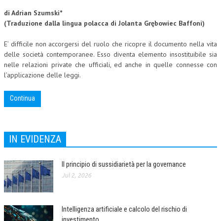
di Adrian Szumski*
COLLABORA CON NOI
(Tra
duzione dalla lingua polacca di Jolanta Grębowiec Baffoni)
ECONOMIA
E’ difficile non accorgersi del ruolo che ricopre il documento nella vita
delle società contemporanee. Esso diventa elemento insostituibile sia
CORPORATE SOCIAL RESPONSIBILITY
nelle relazioni private che ufficiali, ed anche in quelle connesse con
ECONOMIA DELL’ARTE
l’applicazione delle leggi.
INTERNAZIONALIZZAZIONE
Continua
HUMAN RESOURCES
RISORSE UMANE
IN EVIDENZA
MARKETING
Il principio di sussidiarietà per la governance
TREASURY IN FINANCIAL SERVICES
Jul 2, 2026
RISK MANAGEMENT
SVILUPPO SOSTENIBILE
Intelligenza artificiale e calcolo del rischio di
PERSONA E CITTÀ
investimento