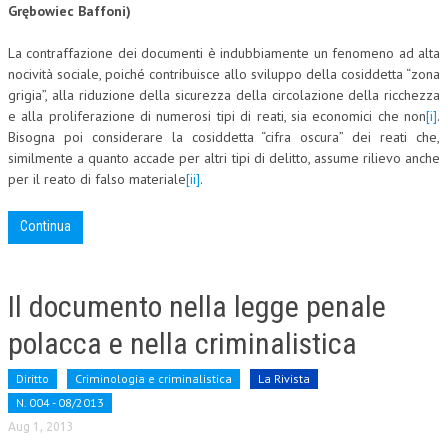
Grębowiec Baffoni)
CORSI CE.S.E.D.
La contraffazione dei documenti è indubbiamente un fenomeno ad alta
ARCHIVIO CORSI 2015
nocività sociale, poiché contribuisce allo sviluppo della cosiddetta “zona
grigia”, alla riduzione della sicurezza della circolazione della ricchezza
DIVENTA SOCIO
e alla proliferazione di numerosi tipi di reati, sia economici che non
[i]
.
Bisogna poi considerare la cosiddetta “cifra oscura” dei reati che,
BROCHURE CE.S.E.D.
similmente a quanto accade per altri tipi di delitto, assume rilievo anche
per il reato di falso materiale
[ii]
.
LA RIVISTA
Continua
LA RIVISTA
COMITATO SCIENTIFICO
Il documento nella legge penale
COMITATO EDITORIALE
polacca e nella criminalistica
REDAZIONE
PEER REVIEW
Diritto
Criminologia e criminalistica
La Rivista
N. 004 - 08/2013
CODICE ETICO
Aug 1, 2013
AUTORI