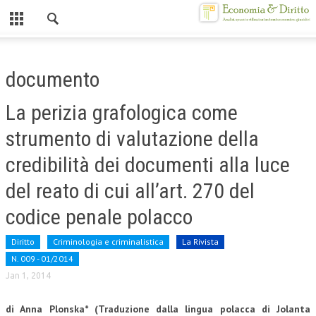
Chiuso
HOME
documento
CHI SIAMO
La perizia grafologica come
MISSION
strumento di valutazione della
CONTATTI
credibilità dei documenti alla luce
CENTRO STUDI
del reato di cui all’art. 270 del
ATTO COSTITUTIVO E STATUTO
codice penale polacco
ORGANIZZAZIONE
Diritto
Criminologia e criminalistica
La Rivista
OBIETTIVI
N. 009 - 01/2014
Jan 1, 2014
DIREZIONE SCIENTIFICA
di Anna Plonska* (Traduzione dalla lingua polacca di Jolanta
ALTA FORMAZIONE