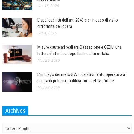
Jun 15, 2026
L’UMANISTA
L’applicabilità dell’art. 2043 c.c. in caso di vizi o
DIRITTO
difformità dell’opera
DIRITTO PENALE D’IMPRESA
Jun 4, 2026
DIRITTO DEL LAVORO
Misure cautelari reali tra Cassazione e CEDU: una
lettura sistemica dopo Isaia e altri c. Italia
DIRITTO DEL WEB
May 28, 2026
DIRITTO DELLE IMPRESE IN CRISI
L’impiego dei metodi A.I., da strumento operativo a
CRIMINOLOGIA E CRIMINALISTICA
scelta di politica pubblica: prospettive future
SICUREZZA SUL LAVORO
May 28, 2026
FISCO
Archives
DIRITTO TRIBUTARIO
Archives
FISCALITÀ INTERNAZIONALE
TAX RISK MANAGEMENT