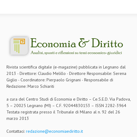
CRIMINOLOGIA TRIBUTARIA
CFC E PARADISI FISCALI
TRANSFER PRICING
PRASSI
AMMINISTRATIVA
TRIBUTARIA
Rivista scientifica digitale (e-magazine) pubblicata in Legnano dal
2013 - Direttore: Claudio Melillo - Direttore Responsabile: Serena
GIURISPRUDENZA
Giglio - Coordinatore: Pierpaolo Grignani - Responsabile di
Redazione: Marco Schiariti
EUROPEA
a cura del Centro Studi di Economia e Diritto – Ce.S.E.D. Via Padova,
COSTITUZIONALE
5 – 20025 Legnano (MI) – C.F. 92044830153 – ISSN 2282-3964
CIVILE
Testata registrata presso il Tribunale di Milano al n. 92 del 26
marzo 2013
TRIBUTARIA
Contattaci:
redazione@economiaediritto.it
PENALE