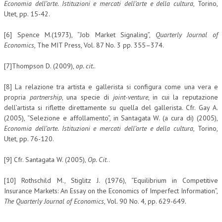
Economia dell’arte. Istituzioni e mercati dell’arte e della cultura
, Torino,
Utet, pp. 15-42.
[6] Spence M.(1973), “Job Market Signaling”,
Quarterly Journal of
Economics
, The MIT Press, Vol. 87 No. 3 pp. 355–374.
[7]Thompson D. (2009),
op. cit.
.
[8] La relazione tra artista e gallerista si configura come una vera e
propria
partnership
, una specie di
joint-venture
, in cui la reputazione
dell’artista si riflette direttamente su quella del gallerista. Cfr. Gay A.
(2005), “Selezione e affollamento”, in Santagata W. (a cura di) (2005),
Economia dell’arte. Istituzioni e mercati dell’arte e della cultura
, Torino,
Utet, pp. 76-120.
[9] Cfr. Santagata W. (2005),
Op. Cit
..
[10] Rothschild M., Stiglitz J. (1976), “Equilibrium in Competitive
Insurance Markets: An Essay on the Economics of Imperfect Information”,
The Quarterly Journal of Economics
, Vol. 90 No. 4, pp. 629-649.