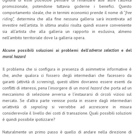
ognuna di esse potrebbe pensare di rimandare alle altre l’attività
promozionale, potendone tuttavia goderne i benefici. Questo
comportamento sleale, che in termini economici prende il nome di “
free
riding”,
determina che alla fine nessuna galleria sarà incentivata ad
investire nell’artista. In ultima analisi risulta quindi essere conveniente
sia all’artista che alla galleria un rapporto in esclusiva, almeno
nell’ambito territoriale dove la galleria opera.
Alcune possibili soluzioni ai problemi dell’
adverse selection
e del
moral hazard
Il problema che si configura in presenza di asimmetrie informative è
che, anche qualora ci fossero degli intermediari che facessero da
garanti (attività di
screening
), questi ultimi dovranno essere esenti da
conflitti di interessi, pena l’insorgere di un
moral hazard
che porta ad un
meccanismo di selezione avversa e l’instaurarsi di circoli viziosi sul
mercato. Se d’altra parte venisse posta in essere dagli intermediari
un’attività di
segnaling
si verrebbe ad accrescere in misura
considerevole il livello dei costi di transazione. Quali possibili soluzioni
è quindi possibile ipotizzare?
Naturalmente un primo passo è quello di andare nella direzione di