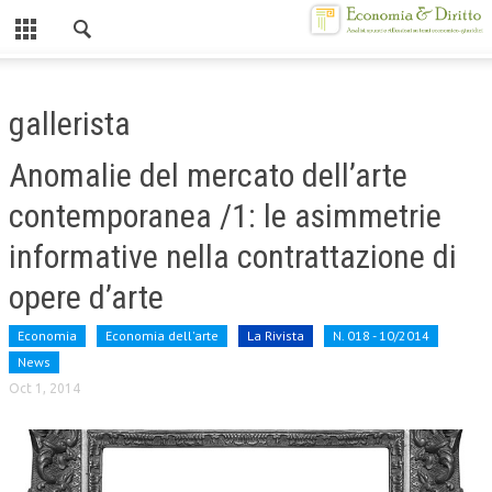
Chiuso
HOME
gallerista
CHI SIAMO
Anomalie del mercato dell’arte
MISSION
contemporanea /1: le asimmetrie
CONTATTI
informative nella contrattazione di
CENTRO STUDI
opere d’arte
ATTO COSTITUTIVO E STATUTO
Economia
Economia dell'arte
La Rivista
N. 018 - 10/2014
ORGANIZZAZIONE
News
Oct 1, 2014
OBIETTIVI
DIREZIONE SCIENTIFICA
ALTA FORMAZIONE