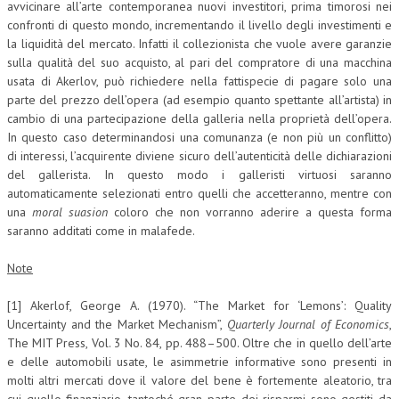
avvicinare all’arte contemporanea nuovi investitori, prima timorosi nei
confronti di questo mondo, incrementando il livello degli investimenti e
la liquidità del mercato. Infatti il collezionista che vuole avere garanzie
sulla qualità del suo acquisto, al pari del compratore di una macchina
usata di Akerlov, può richiedere nella fattispecie di pagare solo una
parte del prezzo dell’opera (ad esempio quanto spettante all’artista) in
cambio di una partecipazione della galleria nella proprietà dell’opera.
In questo caso determinandosi una comunanza (e non più un conflitto)
di interessi, l’acquirente diviene sicuro dell’autenticità delle dichiarazioni
del gallerista. In questo modo i galleristi virtuosi saranno
automaticamente selezionati entro quelli che accetteranno, mentre con
una
moral suasion
coloro che non vorranno aderire a questa forma
saranno additati come in malafede.
Note
[1] Akerlof, George A. (1970). “The Market for ‘Lemons’: Quality
Uncertainty and the Market Mechanism”,
Quarterly Journal of Economics
,
The MIT Press, Vol. 3 No. 84, pp. 488–500. Oltre che in quello dell’arte
e delle automobili usate, le asimmetrie informative sono presenti in
molti altri mercati dove il valore del bene è fortemente aleatorio, tra