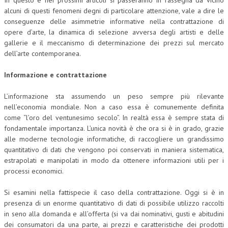
In questo e nei prossimi articoli si passeranno in rassegna da vicino
alcuni di questi fenomeni degni di particolare attenzione, vale a dire le
COLLABORA CON NOI
conseguenze delle asimmetrie informative nella contrattazione di
opere d’arte, la dinamica di selezione avversa degli artisti e delle
ECONOMIA
gallerie e il meccanismo di determinazione dei prezzi sul mercato
dell’arte contemporanea.
CORPORATE SOCIAL RESPONSIBILITY
Informazione e contrattazione
ECONOMIA DELL’ARTE
INTERNAZIONALIZZAZIONE
L’informazione sta assumendo un peso sempre più rilevante
nell’economia mondiale. Non a caso essa è comunemente definita
HUMAN RESOURCES
come “l’oro del ventunesimo secolo”. In realtà essa è sempre stata di
fondamentale importanza. L’unica novità è che ora si è in grado, grazie
RISORSE UMANE
alle moderne tecnologie informatiche, di raccogliere un grandissimo
quantitativo di dati che vengono poi conservati in maniera sistematica,
MARKETING
estrapolati e manipolati in modo da ottenere informazioni utili per i
TREASURY IN FINANCIAL SERVICES
processi economici.
RISK MANAGEMENT
Si esamini nella fattispecie il caso della contrattazione. Oggi si è in
presenza di un enorme quantitativo di dati di possibile utilizzo raccolti
SVILUPPO SOSTENIBILE
in seno alla domanda e all’offerta (si va dai nominativi, gusti e abitudini
dei consumatori da una parte, ai prezzi e caratteristiche dei prodotti
PERSONA E CITTÀ