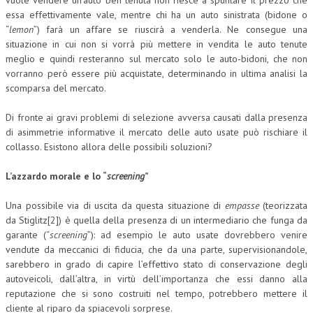
vuole vendere un’auto ben tenuta non riesce a spuntare il prezzo che
essa effettivamente vale, mentre chi ha un auto sinistrata (bidone o
NEWS
“
lemon
”) farà un affare se riuscirà a venderla. Ne consegue una
situazione in cui non si vorrà più mettere in vendita le auto tenute
ARCHIVIO EVENTI (FINO AL 2022)
meglio e quindi resteranno sul mercato solo le auto-bidoni, che non
vorranno però essere più acquistate, determinando in ultima analisi la
CORSI ENTI TERZI
scomparsa del mercato.
PUBBLICAZIONI
Di fronte ai gravi problemi di selezione avversa causati dalla presenza
BOLLETTINO FINANZIAMENTI
di asimmetrie informative il mercato delle auto usate può rischiare il
collasso. Esistono allora delle possibili soluzioni?
TELEGRAM
L’azzardo morale e lo “
screening
”
DOCUMENTI
Una possibile via di uscita da questa situazione di
empasse
(teorizzata
da Stiglitz[2]) è quella della presenza di un intermediario che funga da
MANUALI E MONOGRAFIE
garante (“
screening
”): ad esempio le auto usate dovrebbero venire
vendute da meccanici di fiducia, che da una parte, supervisionandole,
TESI DI LAUREA
sarebbero in grado di capire l’effettivo stato di conservazione degli
MATERIALE DIDATTICO
autoveicoli, dall’altra, in virtù dell’importanza che essi danno alla
reputazione che si sono costruiti nel tempo, potrebbero mettere il
INVITI E PROMOZIONI
cliente al riparo da spiacevoli sorprese.