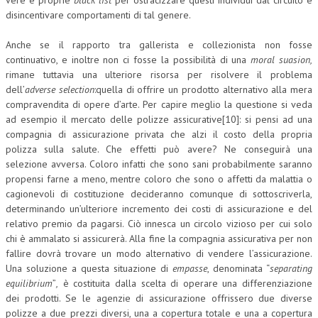
vere e proprie
black list
per ostracizzare questi individui dal circuito e
disincentivare comportamenti di tal genere.
Anche se il rapporto tra gallerista e collezionista non fosse
continuativo, e inoltre non ci fosse la possibilità di una
moral suasion,
rimane tuttavia una ulteriore risorsa per risolvere il problema
dell’
adverse selection
:quella di offrire un prodotto alternativo alla mera
compravendita di opere d’arte. Per capire meglio la questione si veda
ad esempio il mercato delle polizze assicurative[10]: si pensi ad una
compagnia di assicurazione privata che alzi il costo della propria
polizza sulla salute. Che effetti può avere? Ne conseguirà una
selezione avversa. Coloro infatti che sono sani probabilmente saranno
propensi farne a meno, mentre coloro che sono o affetti da malattia o
cagionevoli di costituzione decideranno comunque di sottoscriverla,
determinando un’ulteriore incremento dei costi di assicurazione e del
relativo premio da pagarsi. Ciò innesca un circolo vizioso per cui solo
chi è ammalato si assicurerà. Alla fine la compagnia assicurativa per non
fallire dovrà trovare un modo alternativo di vendere l’assicurazione.
Una soluzione a questa situazione di
empasse
, denominata “
separating
equilibrium
”
,
è costituita dalla scelta di operare una differenziazione
dei prodotti. Se le agenzie di assicurazione offrissero due diverse
polizze a due prezzi diversi, una a copertura totale e una a copertura