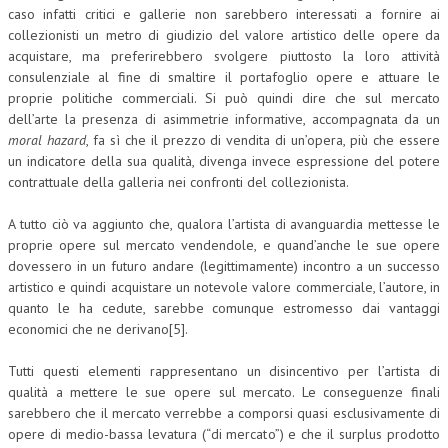
caso infatti critici e gallerie non sarebbero interessati a fornire ai
collezionisti un metro di giudizio del valore artistico delle opere da
acquistare, ma preferirebbero svolgere piuttosto la loro attività
consulenziale al fine di smaltire il portafoglio opere e attuare le
proprie politiche commerciali. Si può quindi dire che sul mercato
dell’arte la presenza di asimmetrie informative, accompagnata da un
moral hazard
, fa sì che il prezzo di vendita di un’opera, più che essere
un indicatore della sua qualità, divenga invece espressione del potere
contrattuale della galleria nei confronti del collezionista.
A tutto ciò va aggiunto che, qualora l’artista di avanguardia mettesse le
proprie opere sul mercato vendendole, e quand’anche le sue opere
dovessero in un futuro andare (legittimamente) incontro a un successo
artistico e quindi acquistare un notevole valore commerciale, l’autore, in
quanto le ha cedute, sarebbe comunque estromesso dai vantaggi
economici che ne derivano[5].
Tutti questi elementi rappresentano un disincentivo per l’artista di
qualità a mettere le sue opere sul mercato. Le conseguenze finali
sarebbero che il mercato verrebbe a comporsi quasi esclusivamente di
opere di medio-bassa levatura (“di mercato”) e che il surplus prodotto