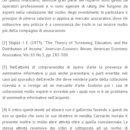
cui quello finanziario, tantoché gran parte dei risparmi sono gestiti da
operatori professionisti e vi sono agenzie di rating che fungono da
esperti nella valutazione del rischio degli investimenti. In particolare il
principio di
adverse selection
si applica al mercato assicurativo, dove chi
sottoscrive una polizza è a conoscenza dei rischi in cui incorre molto
più della compagnia di assicurazioni.
[2] Stiglitz J. E. (1975), “The Theory of ‘Screening’, Education, and the
Distribution of Income,”
American Economic Review
, American Economic
Association, Vol. 65 No.3, pp. 283-300.
[3] Nell’attività di compravendita di opere d’arte la presenza di
asimmetrie informative si può anche presentare, a parti invertite, nel
caso più sporadico dell’erede che deve vendere parte della collezione
ricevuta e si rivolge ad un mercante d’arte. Esistono poi i casi di
collezionisti molto esperti e avveduti per i quali non vi è un problema
di asimmetrie informative nell’acquisto.
[4] Il critico quindi tende ad allearsi con il gallerista facendo a questi da
eco su quelle che sono le sue direttive di vendita. L’azzardo morale è
presente inoltre in molte altre attività oltre a quella consulenziale. La
stessa attività recensiva dei critici è sottoposta ad un rischio di