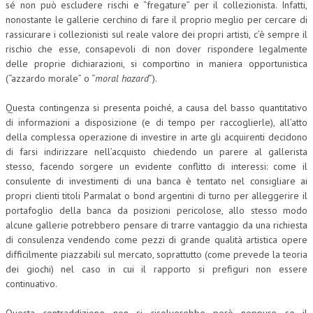
sé non può escludere rischi e “fregature” per il collezionista. Infatti,
nonostante le gallerie cerchino di fare il proprio meglio per cercare di
rassicurare i collezionisti sul reale valore dei propri artisti, c’è sempre il
rischio che esse, consapevoli di non dover rispondere legalmente
delle proprie dichiarazioni, si comportino in maniera opportunistica
(“azzardo morale” o “
moral hazard
”).
Questa contingenza si presenta poiché, a causa del basso quantitativo
di informazioni a disposizione (e di tempo per raccoglierle), all’atto
della complessa operazione di investire in arte gli acquirenti decidono
di farsi indirizzare nell’acquisto chiedendo un parere al gallerista
stesso, facendo sorgere un evidente conflitto di interessi: come il
consulente di investimenti di una banca è tentato nel consigliare ai
propri clienti titoli Parmalat o bond argentini di turno per alleggerire il
portafoglio della banca da posizioni pericolose, allo stesso modo
alcune gallerie potrebbero pensare di trarre vantaggio da una richiesta
di consulenza vendendo come pezzi di grande qualità artistica opere
difficilmente piazzabili sul mercato, soprattutto (come prevede la teoria
dei giochi) nel caso in cui il rapporto si prefiguri non essere
continuativo.