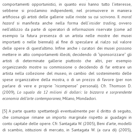
comportamenti opportunistici, in quanto essi hanno tutto l’interesse,
sebbene si proclamino indipendenti, nel promuovere in maniera
artificiosa gli artisti delle gallerie sulle riviste su cui scrivono. Il
moral
hazard
si manifesta anche nella forma dell’
insider trading
, ovvero
nell’utilizzo da parte di operatori di informazioni riservate (come ad
esempio la futura presenza di un artista nelle mostre dei musei
importanti o nelle biennali) al fine di speculare al rialzo sul valore
delle opere di quest’ultimo. Infine anche i curatori dei musei possono
mettere in atto comportamenti illeciti, decidendo di “sponsorizzare” gli
artisti di determinate gallerie piuttosto che altri, per esempio
organizzando mostre su commissione o decidendo di far entrare un
artista nella collezione del museo, in cambio del sostenimento delle
spese organizzative della mostra, o di un prezzo di favore (per non
parlare di vere e proprie “ricompense” personali). Cfr. Thomson D.
(2009),
Lo squalo da 12 milioni di dollari: la bizzarra e sorprendente
economia dell’arte contemporanea
, Milano, Mondadori.
[5] A parte quanto spettantegli eventualmente per il diritto di seguito,
che comunque rimane un importo marginale rispetto ai guadagni in
conto capitale delle opere. Cfr. Santagata W. (2005), Beni d’arte, modelli
di scambio, istituzioni di mercato, in Santagata W. (a cura di) (2005),