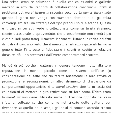
Una prima semplice soluzione è quella che collezionisti e gallerie
mettano in atto dei rapporti di collaborazione continuativi. Infatti il
problema del
moral hazard
si riscontra secondo la
games theory
solo
quando il gioco non venga continuamente ripetuto e al gallerista
convenga attuare una strategia del tipo prendi i soldi e scappa. Questo
è il caso in cui egli vede il collezionista come un turista straniero,
cliente occasionale e sprovveduto, che probabilmente non rivedrà più
e che quindi potrà tranquillamente ingannare. Tuttavia la realtà dei fatti
dimostra il contrario: visto che il mercato è ristretto i galleristi hanno in
genere tutto l’interesse a fidelizzare i clienti e costituire relazioni
durature, ciò li disincentiverà dall’avere comportamenti scorretti.
Ma c’è di più: poiché i galleristi in genere tengono molto alla loro
reputazione in mondo piccolo come il sistema dell’arte (in
considerazione del fatto che ciò facilita fortemente la loro attività di
promozione e segnalazione), un altro strumento di dissuasione da
comportamenti opportunistici è la
moral suasion
, cioè la minaccia dei
collezionisti di mettere in giro cattive voci sul loro conto. D’altro canto
la
moral suasion
viene utilizzata anche in direzione opposta: nel caso
infatti di collezionisti che comprino nel circuito delle gallerie per
rivendere su quello delle aste, i galleristi di comune accordo creano