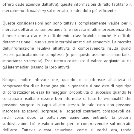
offerti dalle aziende dall’altra): queste informazioni di fatto facilitano il
L’UMANISTA
meccanismo di
matching
sul mercato, rendendolo più efficiente.
DIRITTO
Queste considerazioni non sono tuttavia completamente valide per il
mercato dell’arte contemporanea. Si è rilevato infatti in precedenza che
DIRITTO PENALE D’IMPRESA
il bene opera d’arte è difficilmente classificabile, nonché è difficile
determinazione il suo valore in termini artistici ed economici. La raccolta
DIRITTO DEL LAVORO
dell’informazione relativa all’attività di compravendita risulta quindi
DIRITTO DEL WEB
essere particolarmente complessa (e per questo assume un’importanza
importanza strategica). Essa tuttora costituisce il valore aggiunto su cui
DIRITTO DELLE IMPRESE IN CRISI
gli intermediari basano la loro attività.
CRIMINOLOGIA E CRIMINALISTICA
Bisogna inoltre rilevare che, quando ci si riferisce all’attività di
compravendita di un bene (ma più in generale si può dire di ogni tipo
SICUREZZA SUL LAVORO
di contrattazione), essa ha maggiori probabilità di successo quando le
controparti risultano essere ben informate di tutte le eventualità che
FISCO
possono sorgere in capo all’atto stesso. In tale caso non possono
DIRITTO TRIBUTARIO
insorgere spiacevoli sorprese, e i soggetti contraenti, consapevoli dei
rischi corsi, dopo la pattuizione aumentano entrambi la propria
FISCALITÀ INTERNAZIONALE
soddisfazione. Ciò è valido anche per le compravendite sul mercato
dell’arte. Tuttavia questa situazione, come si vedrà ora, tende
TAX RISK MANAGEMENT