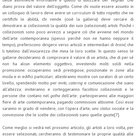
delle asimmetrie informative è quello di utilizzare dei “segnali” che
diano prova del valore dell’oggetto. Come chi vuole essere assunto in
un colloquio di lavoro deve avere un
curriculum
di tutto rispetto che ne
certifichi le abilità, chi vende (cioè la galleria) deve cercare di
dimostrare ai collezionisti la qualità dei suoi (selezionati) artisti. Poiché i
collezionisti sono poco avvezzi a seguire ciò che avviene nel mondo
dell’arte contemporanea (spesso perché non ne hanno neppure il
tempo), preferiscono dirigersi verso articoli e intermediari di
brand
, che
li tutelino dall’insicurezza che mina le loro scelte. In questo senso le
gallerie decideranno di comprovare il valore di un artista, che di per sé
non ha alcun elemento oggettivo, investendo molti soldi nella
promozione: occuperanno sedi prestigiose, posizionate in zone alla
moda e in edifici particolari; allestiranno mostre con curatori di un certo
livello, spendendo molto per inviti,
catering
e comunicazione che siano
all’altezza; inviteranno e corteggeranno facoltosi collezionisti e le
persone che contano nel
gotha
dell’arte; parteciperanno alle maggiori
fiere di arte contemporanea, pagando commissioni altissime. Così esse
saranno in grado di vendere, con l’opera d’arte, uno
status
sociale e la
convinzione che le scelte dei collezionisti siano quelle giuste[7].
Come meglio si vedrà nel prossimo articolo, gli artisti a loro volta, per
essere selezionati, cercheranno di testimoniare le proprie qualità alle