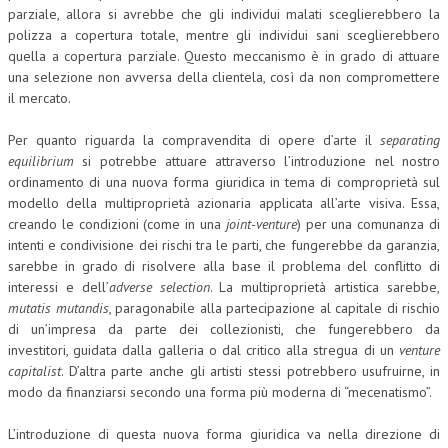
parziale, allora si avrebbe che gli individui malati sceglierebbero la
polizza a copertura totale, mentre gli individui sani sceglierebbero
quella a copertura parziale. Questo meccanismo è in grado di attuare
una selezione non avversa della clientela, così da non compromettere
il mercato.
Per quanto riguarda la compravendita di opere d’arte il
separating
equilibrium
si potrebbe attuare attraverso l’introduzione nel nostro
ordinamento di una nuova forma giuridica in tema di comproprietà sul
modello della multiproprietà azionaria applicata all’arte visiva. Essa,
creando le condizioni (come in una
joint-venture
) per una comunanza di
intenti e condivisione dei rischi tra le parti, che fungerebbe da garanzia,
sarebbe in grado di risolvere alla base il problema del conflitto di
interessi e dell’
adverse selection
. La multiproprietà artistica sarebbe,
mutatis mutandis
, paragonabile alla partecipazione al capitale di rischio
di un’impresa da parte dei collezionisti, che fungerebbero da
investitori, guidata dalla galleria o dal critico alla stregua di un
venture
capitalist
. D’altra parte anche gli artisti stessi potrebbero usufruirne, in
modo da finanziarsi secondo una forma più moderna di “mecenatismo”.
L’introduzione di questa nuova forma giuridica va nella direzione di