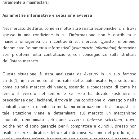
raramente a manifestarsi.
CRIMINOLOGIA TRIBUTARIA
Asimmetrie informative e selezione avversa
CFC E PARADISI FISCALI
Nel mercato dell’arte, come in molte altre realtà economiche, ci si trova
TRANSFER PRICING
spesso in una condizione in cui l’informazione non è distribuita in
maniera omogenea tra i contraenti sul mercato. Questo fenomeno,
PRASSI
denominato “asimmetria informativa” (
asimmetric information
) determina
seri problemi nella contrattazione, con conseguenze sulla struttura
AMMINISTRATIVA
dell’intero mercato.
TRIBUTARIA
Questa situazione è stata analizzata da Akerlov in un suo famoso
GIURISPRUDENZA
scritto[1] in riferimento al mercato delle auto usate. Egli sottolinea
come su tale mercato chi vende, essendo a conoscenza di come ha
EUROPEA
tenuto il veicolo nel tempo e se esso ha dovuto sostenere in
precedenza degli incidenti, si trova in una condizione di vantaggio nella
COSTITUZIONALE
contrattazione in quanto ha molta più informazione di chi acquista. In
CIVILE
tale situazione viene a determinarsi sul mercato un meccanismo
anomalo denominato selezione avversa (
adverse selection
), dove,
TRIBUTARIA
poiché non ci sono garanzie per il compratore e quindi il prezzo non
risulta essere indicatore dello stato di conservazione del prodotto, chi
PENALE