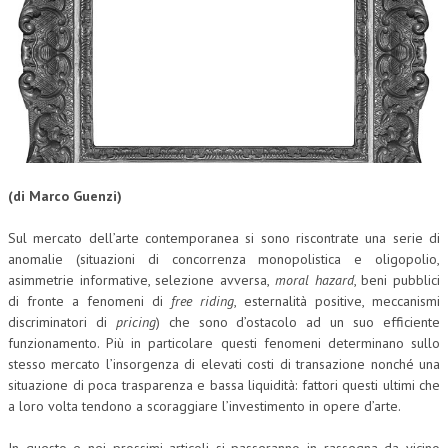
CORSI CE.S.E.D.
ARCHIVIO CORSI 2015
DIVENTA SOCIO
BROCHURE CE.S.E.D.
LA RIVISTA
(di Marco Guenzi)
LA RIVISTA
Sul mercato dell’arte contemporanea si sono riscontrate una serie di
anomalie (situazioni di concorrenza monopolistica e oligopolio,
COMITATO SCIENTIFICO
asimmetrie informative, selezione avversa,
moral hazard
, beni pubblici
COMITATO EDITORIALE
di fronte a fenomeni di
free riding
, esternalità positive, meccanismi
discriminatori di
pricing
) che sono d’ostacolo ad un suo efficiente
REDAZIONE
funzionamento. Più in particolare questi fenomeni determinano sullo
stesso mercato l’insorgenza di elevati costi di transazione nonché una
PEER REVIEW
situazione di poca trasparenza e bassa liquidità: fattori questi ultimi che
a loro volta tendono a scoraggiare l’investimento in opere d’arte.
CODICE ETICO
AUTORI