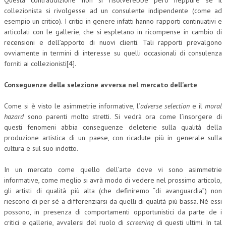
Questa contraddizione non si risolverebbe però neppure se il
collezionista si rivolgesse ad un consulente indipendente (come ad
esempio un critico). I critici in genere infatti hanno rapporti continuativi e
articolati con le gallerie, che si espletano in ricompense in cambio di
recensioni e dell’apporto di nuovi clienti. Tali rapporti prevalgono
ovviamente in termini di interesse su quelli occasionali di consulenza
forniti ai collezionisti[4].
Conseguenze della selezione avversa nel mercato dell’arte
Come si è visto le asimmetrie informative, l’
adverse selection
e il
moral
hazard
sono parenti molto stretti. Si vedrà ora come l’insorgere di
questi fenomeni abbia conseguenze deleterie sulla qualità della
produzione artistica di un paese, con ricadute più in generale sulla
cultura e sul suo indotto.
In un mercato come quello dell’arte dove vi sono asimmetrie
informative, come meglio si avrà modo di vedere nel prossimo articolo,
gli artisti di qualità più alta (che definiremo “di avanguardia”) non
riescono di per sé a differenziarsi da quelli di qualità più bassa. Né essi
possono, in presenza di comportamenti opportunistici da parte de i
critici e gallerie, avvalersi del ruolo di
screening
di questi ultimi. In tal