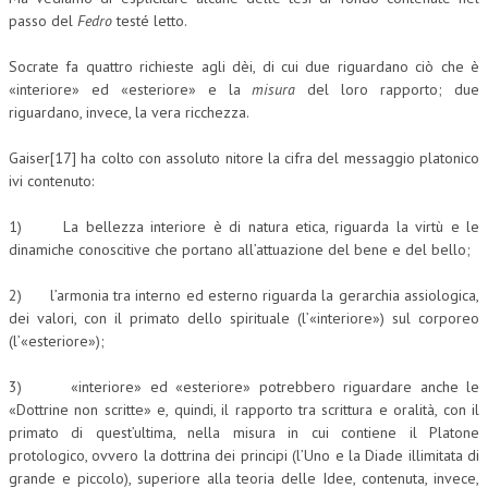
passo del
Fedro
testé letto.
Socrate fa quattro richieste agli dèi, di cui due riguardano ciò che è
«interiore» ed «esteriore» e la
misura
del loro rapporto; due
riguardano, invece, la vera ricchezza.
Gaiser[17] ha colto con assoluto nitore la cifra del messaggio platonico
ivi contenuto:
1) La bellezza interiore è di natura etica, riguarda la virtù e le
dinamiche conoscitive che portano all’attuazione del bene e del bello;
2) l’armonia tra interno ed esterno riguarda la gerarchia assiologica,
dei valori, con il primato dello spirituale (l’«interiore») sul corporeo
(l’«esteriore»);
3) «interiore» ed «esteriore» potrebbero riguardare anche le
«Dottrine non scritte» e, quindi, il rapporto tra scrittura e oralità, con il
primato di quest’ultima, nella misura in cui contiene il Platone
protologico, ovvero la dottrina dei principi (l’Uno e la Diade illimitata di
grande e piccolo), superiore alla teoria delle Idee, contenuta, invece,