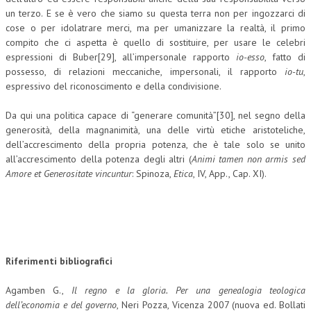
un terzo. E se è vero che siamo su questa terra non per ingozzarci di
cose o per idolatrare merci, ma per umanizzare la realtà, il primo
compito che ci aspetta è quello di sostituire, per usare le celebri
espressioni di Buber[29], all’impersonale rapporto
io-esso
, fatto di
possesso, di relazioni meccaniche, impersonali, il rapporto
io-tu
,
espressivo del riconoscimento e della condivisione.
Da qui una politica capace di “generare comunità”[30], nel segno della
generosità, della magnanimità, una delle virtù etiche aristoteliche,
dell’accrescimento della propria potenza, che è tale solo se unito
all’accrescimento della potenza degli altri (
Animi tamen non armis sed
Amore et Generositate vincuntur
: Spinoza,
Etica
, IV, App., Cap. XI).
Riferimenti bibliografici
Agamben G.,
Il regno e la gloria. Per una genealogia teologica
dell’economia e del governo
, Neri Pozza, Vicenza 2007 (nuova ed. Bollati