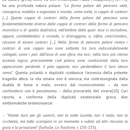
ha una profonda natura polare:
“La forma polare del pensiero vede,
concepisce, modella e organizza il mondo, come unità, in coppie di contrari
[…]. Queste coppie di contrari della forma polare del pensiero sono
fondamentalmente diverse dalle coppie di contrari della forma di pensiero
monistica o di quella dualistica, nell’ambito delle quali esse si escludono,
oppure, combattendosi a vicenda, si distruggono, o, infine, conciliandosi,
cessano di essere contrari […]. Nella forma di pensiero polare invece i
contrari di una coppia non sono soltanto tra loro indissolubilmente
collegati, come i poli dell’asse di una sfera, ma essi, nella loro più intima
essenza logica, precisamente cioè polare, sono condizionati dalla loro
opposizione: perdendo il polo opposto, essi perderebbero il loro stesso
senso”
. Questa polarità o duplicità costituisce l’essenza della potente
tragedia attica: la vita umana non è univoca, ma contrassegnata dalla
dualità di bene e male, ovvero dal riconoscimento – da non
confondersi con il pessimismo – della precarietà del vivere[10]. Curi
riporta, a conferma della duplicità esistenziale greca, due
emblematiche testimonianze:
–
“Niente dura per gli uomini, non la notte lucente, non il male, non la
ricchezza, ma tutto scompare in un momento e subito ad altri toccano la
gioia e la privazione”
(Sofocle,
Le Trachinie
, I, 130-135).