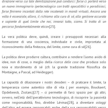
direzione verso cui tale demitizzazione può condurci: forse ci porterà verso
un nuovo immaginario ipertecnologico con tratti apocalittici o paradisiaci,
forse finiremo incantati dalla rete incatenati in mondi virtuali. Ancora una
volta è essenziale, allora, il richiamo alla cura di sé, alla gestione accurata
e sapiente di quel limite che noi, innanzi tutto, siamo. Si tratta di un
percorso fondamentalmente etico
»[25].
La vera politica deve, quindi, creare i presupposti necessari alla
formazione di una coscienza, individuale e civile, improntata al
riconoscimento della finitezza, del limite, come cura di sé[26].
La politica deve produrre cultura, contribuire a rendere l’uomo avido di
idee, non di cose, o meglio della
ricerca delle cose
che produce solo
noia e stordimento di sé (cfr. la grande tradizione filosofica da
Montaigne, a Pascal, ad Heidegger).
La capacità di dilazionare i nostri desideri – di praticare il limite, la
temperanza come autentico stile di vita ( per esempio, Bouckaert,
Opdebeeck, Zsolani,)[27] – ci permette di farci spazio per gli altri,
ovvero, nell’età dell’iperattivismo tecnologico, di riscoprire la passività
come responsabilità, fino, direbbe Lévinas[28], a diventare
ostaggi
dell’altro ed essere responsabili anche della sua responsabilità verso