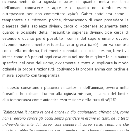
riconoscimento della «giusta misura», di quanto rientra nei limiti
dell’umano conoscere e agire e di quanto non debba essere
oltrepassato per non commettere
hybris
. Gaiser sottolinea come il
temperante sia
misurato
, poiché, riconoscendo di «non possedere la
pienezza della sapienza divina», cerca di «ottenere solamente tanto
quanto è possibile della inesauribile sapienza divina», cioè cerca di
estendere quanto più è possibile i confini del sapere umano, ovvero
divenire massimamente virtuosi.La virtù greca (
areté
) non va confusa
con quella moderna, fortemente connotata dal cristianesimo, bensì va
intesa come ciò per cui ogni cosa attua nel modo migliore la sua natura
specifica: nel caso dell’uomo, ovviamente, si tratta di esplicare in modo
ottimale la propria razionalità, coltivando la propria anima con ordine e
misura, appunto con temperanza.
In questo consistono i platonici «incantesimi dell’anima», ovvero nella
filosofia che richiama l’uomo alla «giusta misura», al senso del limite,
alla temperanza come autentica espressione della cura di sé[18]:
“Zalmosside, il nostro re che è anche un dio, aggiungeva, afferma che, come
non si devono curare gli occhi senza prendere in esame la testa, né la testa
indipendentemente dal corpo, così neppure il corpo senza l’anima e che
questa sarebbe 1a ragione per cui ai medici greci sfugge la maggior parte