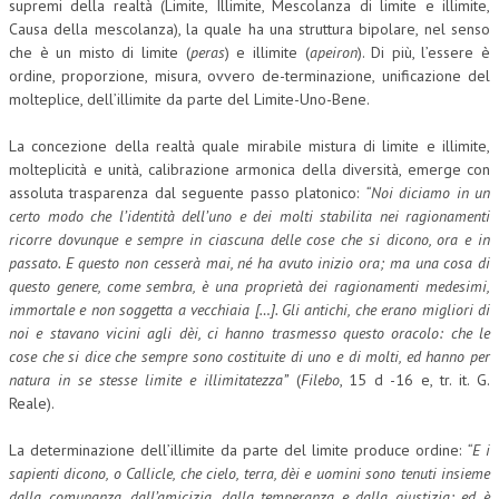
supremi della realtà (Limite, Illimite, Mescolanza di limite e illimite,
Causa della mescolanza), la quale ha una struttura bipolare, nel senso
COLLABORA CON NOI
che è un misto di limite (
peras
) e illimite (
apeiron
). Di più, l’essere è
ordine, proporzione, misura, ovvero de-terminazione, unificazione del
ECONOMIA
molteplice, dell’illimite da parte del Limite-Uno-Bene.
CORPORATE SOCIAL RESPONSIBILITY
La concezione della realtà quale mirabile mistura di limite e illimite,
ECONOMIA DELL’ARTE
molteplicità e unità, calibrazione armonica della diversità, emerge con
assoluta trasparenza dal seguente passo platonico:
“Noi diciamo in un
INTERNAZIONALIZZAZIONE
certo modo che l’identità dell’uno e dei molti stabilita nei ragionamenti
ricorre dovunque e sempre in ciascuna delle cose che si dicono, ora e in
HUMAN RESOURCES
passato. E questo non cesserà mai, né ha avuto inizio ora; ma una cosa di
questo genere, come sembra, è una proprietà dei ragionamenti medesimi,
RISORSE UMANE
immortale e non soggetta a vecchiaia […]. Gli antichi, che erano migliori di
MARKETING
noi e stavano vicini agli dèi, ci hanno trasmesso questo oracolo: che le
cose che si dice che sempre sono costituite di uno e di molti, ed hanno per
TREASURY IN FINANCIAL SERVICES
natura in se stesse limite e illimitatezza”
(
Filebo
, 15 d -16 e, tr. it. G.
Reale).
RISK MANAGEMENT
La determinazione dell’illimite da parte del limite produce ordine:
“E i
SVILUPPO SOSTENIBILE
sapienti dicono, o Callicle, che cielo, terra, dèi e uomini sono tenuti insieme
PERSONA E CITTÀ
dalla comunanza, dall’amicizia, dalla temperanza e dalla giustizia: ed è