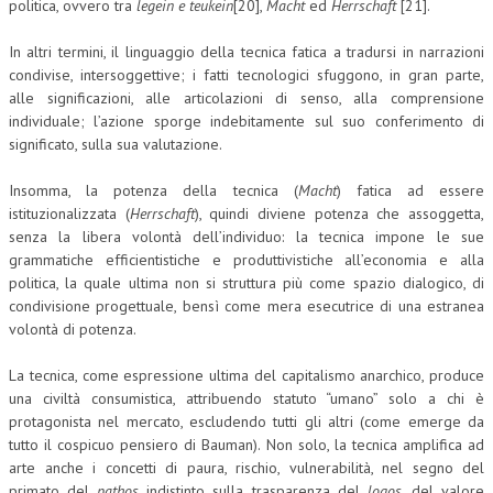
politica, ovvero tra
legein e teukein
[20],
Macht
ed
Herrschaft
[21].
In altri termini, il linguaggio della tecnica fatica a tradursi in narrazioni
condivise, intersoggettive; i fatti tecnologici sfuggono, in gran parte,
alle significazioni, alle articolazioni di senso, alla comprensione
individuale; l’azione sporge indebitamente sul suo conferimento di
significato, sulla sua valutazione.
Insomma, la potenza della tecnica (
Macht
) fatica ad essere
istituzionalizzata (
Herrschaft
), quindi diviene potenza che assoggetta,
senza la libera volontà dell’individuo: la tecnica impone le sue
grammatiche efficientistiche e produttivistiche all’economia e alla
politica, la quale ultima non si struttura più come spazio dialogico, di
condivisione progettuale, bensì come mera esecutrice di una estranea
volontà di potenza.
La tecnica, come espressione ultima del capitalismo anarchico, produce
una civiltà consumistica, attribuendo statuto “umano” solo a chi è
protagonista nel mercato, escludendo tutti gli altri (come emerge da
tutto il cospicuo pensiero di Bauman). Non solo, la tecnica amplifica ad
arte anche i concetti di paura, rischio, vulnerabilità, nel segno del
primato del
pathos
indistinto sulla trasparenza del
logos
, del valore