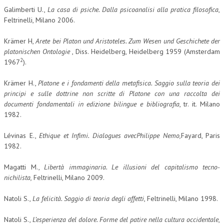
Galimberti U.,
La casa di psiche. Dalla psicoanalisi alla pratica filosofica
,
Feltrinelli, Milano 2006.
Krämer H,
Arete bei Platon und Aristoteles. Zum Wesen und Geschichete der
platonischen Ontologie
, Diss. Heidelberg, Heidelberg 1959 (Amsterdam
2
1967
).
Krämer H.,
Platone e i fondamenti della metafisica. Saggio sulla teoria dei
principi e sulle dottrine non scritte di Platone con una raccolta dei
documenti fondamentali in edizione bilingue e bibliografia
, tr. it. Milano
1982.
Lévinas E.,
Ethique et Infimi. Dialogues avec
Philippe Nemo
,
Fayard, Paris
1982.
Magatti M.,
Libertà immaginaria. Le illusioni del capitalismo tecno-
nichilista,
Feltrinelli, Milano 2009.
Natoli S.,
La felicità. Saggio di teoria degli affetti
, Feltrinelli, Milano 1998.
Natoli S.,
L’esperienza del dolore. Forme del patire nella cultura occidentale
,