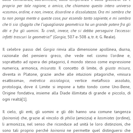
proprio per tale ragione, o amico, che chiamano questo intero universo
L’UMANISTA
«cosmo», ordine, e non, invece, disordine o dissolutezza. Ora mi sembra che
tu non ponga mente a queste cose, pur essendo tanto sapiente, e mi sembra
DIRITTO
che ti sia sfuggito che l’uguaglianza geometrica ha un grande potere fra gli
dèi e fra gli uomini. Tu credi, invece, che si debba perseguire l’eccesso:
DIRITTO PENALE D’IMPRESA
infatti trascuri la geometria!”
(
Gorgia
, 507 e-508 a, tr. it. G. Reale).
DIRITTO DEL LAVORO
Il celebre passo del
Gorgia
rinvia alla dimensione apollinea, diurna,
DIRITTO DEL WEB
razionale del pensiero greco, che vede nel cosmo l’ordine e,
soprattutto ad opera dei pitagorici, il mondo stesso come espressione
DIRITTO DELLE IMPRESE IN CRISI
numerica, armonica,
misurata
. Il concetto di limite, di
giusta misura
,
diventa in Platone, grazie anche alle intuizioni pitagoriche, «misura
CRIMINOLOGIA E CRIMINALISTICA
esattissima»,
metretica assiologica
, vertice metafisico assoluto,
protologia, dove il Limite si impone a tutto tondo come Uno-Bene,
SICUREZZA SUL LAVORO
Origine fondativa, insieme alla Diade illimitata di grande e piccolo, di
FISCO
ogni realtà[1].
DIRITTO TRIBUTARIO
Il cielo, gli enti, gli uomini e gli dèi hanno una comune tangenza
(
koinonia
) che, grazie al vincolo di
philia
(amicizia) e
kosmiotes
(ordine),
FISCALITÀ INTERNAZIONALE
li armonizza, nel senso che riconduce ad unità le loro distinzioni, che
sono tali proprio perché
koinonia
ne permette quel distinguersi che
TAX RISK MANAGEMENT