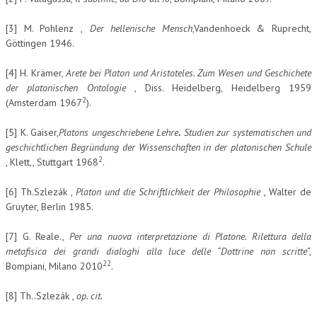
[3] M. Pohlenz ,
Der hellenische Mensch
,Vandenhoeck & Ruprecht,
Göttingen 1946.
[4] H. Krämer,
Arete bei Platon und Aristoteles. Zum Wesen und Geschichete
der platonischen Ontologie
, Diss. Heidelberg, Heidelberg 1959
2
(Amsterdam 1967
).
[5] K. Gaiser,
Platons ungeschriebene Lehre
.
Studien zur systematischen und
geschichtlichen Begründung der Wissenschaften in der platonischen Schule
2
, Klett,, Stuttgart 1968
.
[6] Th.Szlezák ,
Platon und die Schriftlichkeit der Philosophie
, Walter de
Gruyter, Berlin 1985.
[7] G. Reale.,
Per una nuova interpretazione di Platone. Rilettura della
metafisica dei grandi dialoghi alla luce delle “Dottrine non scritte
“,
22
Bompiani, Milano 2010
.
[8] Th..Szlezák ,
op. cit.