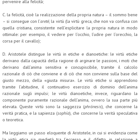
pervenire alla felicità;
C. la felicità, cioè la realizzazione della propria natura – il sommo bene
– si consegue con l’
areté
, la virtù (la virtù greca, che non va confusa con
quella cristiana, consistente nell’esplicitare la propria natura in modo
ottimale: per esempio, il vedere per l’occhio, l’udire per l’orecchio, la
corsa per il cavallo);
D. Aristotele distingue le virtù in etiche e dianoetiche: le virtù etiche
derivano dalla capacità della ragione di arginare le passioni, i moti che
derivano dall’anima sensitiva e concupiscibile, tramite il calcolo
razionale di ciò che conviene e di ciò che non conviene sulla base del
giusto mezzo, della «giusta misura». Le virtù etiche si apprendono
tramite l’abitudine, il continuativo esercizio di dominio dell’anima
razionale sugli impulsi; le virtù dianoetiche, invece, riguardano la
componente puramente razionale dell’anima, ovvero la sua parte più
elevata. Queste virtù sono la saggezza (
phrónesis
), che concerne la
verità pratica, e la sapienza (
sophía
), che concerne la verità speculativa
o teoretica.
Ma leggiamo un passo eloquente di Aristotele, in cui si evidenzia come
la virtù etica sia medietà tra l’eccesso e il difetto, in relazione a