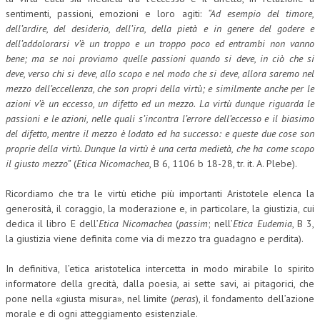
sentimenti, passioni, emozioni e loro agiti:
“Ad esempio del timore,
dell’ardire, del desiderio, dell’ira, della pietà e in genere del godere e
dell’addolorarsi v’è un troppo e un troppo poco ed entrambi non vanno
bene; ma se noi proviamo quelle passioni quando si deve, in ciò che si
deve, verso chi si deve, allo scopo e nel modo che si deve, allora saremo nel
mezzo dell’eccellenza, che son propri della virtù; e similmente anche per le
azioni v’è un eccesso, un difetto ed un mezzo. La virtù dunque riguarda le
passioni e le azioni, nelle quali s’incontra l’errore dell’eccesso e il biasimo
del difetto, mentre il mezzo è lodato ed ha successo: e queste due cose son
proprie della virtù. Dunque la virtù è una certa medietà, che ha come scopo
il giusto mezzo”
(
Etica Nicomachea
, B 6, 1106 b 18-28, tr. it. A. Plebe).
Ricordiamo che tra le virtù etiche più importanti Aristotele elenca la
generosità, il coraggio, la moderazione e, in particolare, la giustizia, cui
dedica il libro E dell’
Etica
Nicomachea
(
passim
; nell’
Etica Eudemia
, B 3,
la giustizia viene definita come via di mezzo tra guadagno e perdita).
In definitiva, l’etica aristotelica intercetta in modo mirabile lo spirito
informatore della grecità, dalla poesia, ai sette savi, ai pitagorici, che
pone nella «giusta misura», nel limite (
peras
), il fondamento dell’azione
morale e di ogni atteggiamento esistenziale.