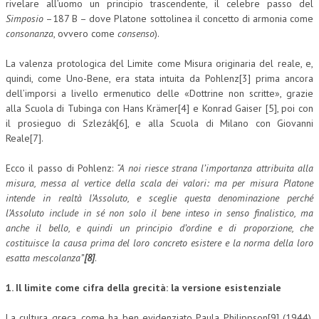
rivelare all’uomo un principio trascendente, il celebre passo del
Simposio
–187 B – dove Platone sottolinea il concetto di armonia come
NEWS
consonanza
, ovvero come
consenso
).
ARCHIVIO EVENTI (FINO AL 2022)
La valenza protologica del Limite come Misura originaria del reale, e,
quindi, come Uno-Bene, era stata intuita da Pohlenz[3] prima ancora
CORSI ENTI TERZI
dell’imporsi a livello ermenutico delle «Dottrine non scritte», grazie
PUBBLICAZIONI
alla Scuola di Tubinga con Hans Krämer[4] e Konrad Gaiser [5], poi con
il prosieguo di Szlezák[6], e alla Scuola di Milano con Giovanni
BOLLETTINO FINANZIAMENTI
Reale[7].
TELEGRAM
Ecco il passo di Pohlenz:
“A noi riesce strana l’importanza attribuita alla
misura, messa al vertice della scala dei valori: ma per misura Platone
DOCUMENTI
intende in realtà l’Assoluto, e sceglie questa denominazione perché
l’Assoluto include in sé non solo il bene inteso in senso finalistico, ma
anche il bello, e quindi un principio d’ordine e di proporzione, che
MANUALI E MONOGRAFIE
costituisce la causa prima del loro concreto esistere e la norma della loro
TESI DI LAUREA
esatta mescolanza”
[8]
.
MATERIALE DIDATTICO
1. Il limite come cifra della grecità: la versione esistenziale
INVITI E PROMOZIONI
La cultura greca, come ha ben evidenziato Paula Philippson[9] (1944),