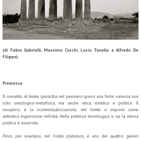
CORSI CE.S.E.D.
ARCHIVIO CORSI 2015
DIVENTA SOCIO
BROCHURE CE.S.E.D.
(di Fabio Gabrielli, Massimo Cocchi, Lucio Tonello e Alfredo De
Filippo)
LA RIVISTA
LA RIVISTA
COMITATO SCIENTIFICO
Premessa
COMITATO EDITORIALE
Il concetto di limite (
peras
)ha nel pensiero greco una forte valenza non
solo ontologico-metafisica, ma anche etica, estetica e politica. Il
REDAZIONE
recupero, e la ricontestualizzazione, del limite si impone come
autentica ingiunzione nell’età della potenza tecnologica a cui la stessa
PEER REVIEW
politica è asservita.
CODICE ETICO
Peras
, per esempio, nel
Filebo
platonico, è uno dei quattro generi
AUTORI