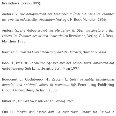
Boringhieri Torino 2009).
Anders G.,
Die Antiquiertheit des Menschen I: Über die Seele im Zeitalter
der zweiten industriellen Revolution
, Verlag C.H. Beck, München 1956.
Anders G.,
Die
Antiquiertheit des Menschen, II: Über die Zerstörung des
Lebens im Zeitalter der dritten industriellen
Revolution, Verlag C.H. Beck,
München, 1980.
Bauman Z.,
Wasted Lives
:
Modernity and its Outcasts
, New York
2004
.
Beck U.,
Was ist Globalisierung? Irrtümer des Globalismus. Antworten auf
Globalisierung
, Suhrkamp ,Frankfurt am Main 1997.
Bouckaert L., Opdebeeck H., Zsolani L. (eds),
Frugality.
Rebalancing
material and spiritual values in economic life
, Peter Lang Publishing
Group, Oxford, Bern, Berlin…, 2008.
Buber M.,
Ich und Du,
Insel-Verlag,
Leipzig 1923.
Curi U.,
Meglio non essere nati. La condizione umana tra Eschilo e