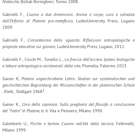
Nietzsche
, Bollati Boringhieri, Torino 2008.
Gabrielli F.,
L’uomo a due dimensioni. Anima e corpo, cura e salvezza
dall’Orfismo al Platone pre-metafisico
, LudesUniversity Press, Lugano
2009.
Gabrielli F.,
L’incantesimo dello sguardo
.
Riflessioni antropologiche e
proposte educative sui giovani
, LudesUniversity Press, Lugano, 2011.
Gabrielli F., Cocchi M., Tonello L.,
La freccia dell’arciere. Ipotesi biologiche
e letture antropologico-esistenziali della vita
, Plumelia, Palermo 2013.
Gaiser K,
Platons ungeschriebene Lehre
.
Studien zur systematischen und
geschichtlichen Begründung der Wissenschaften in der platonischen Schule
2
, Klett,, Stuttgart 1968
.
Gaiser K.,
L’oro della sapienza. Sulla preghiera del filosofo a conclusione
del “Fedro” di Platone
, tr. it. Vita e Pensiero, Milano 1990.
Galimberti U.,
Psiche e techne. L’uomo nell’età della tecnica
, Feltrinelli,
Milano 1999.