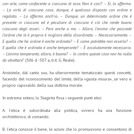
con arte, come confacente a ciascuna di esse. Non è così? – Sì, lo affermo.
– La virtù di ciascuna cosa, dunque, è qualcosa disposto con ordine e
regolato. – Lo affermo anch’io. – Dunque, un determinato ordine che è
presente in ciascuno ed è peculiare di ciascuno è ciò che rende buono
ciascuno degli esseri. – Pare anche a me. – Allora, l’anima che possiede
l’ordine che le è proprio è migliore della disordinata. – Necessariamente. –
E quella che ha ordine è anche ordinata? – E come potrebbe non esserlo? –
E quella che è ordinata è anche temperante? – È assolutamente necessario.
– L’anima temperante, allora, è buona? – Io contro queste cose non ho nulla
da obiettare”
(506 d -507 a, tr.it. G. Reale).
Aristotele, dal canto suo, ha ulteriormente tematizzato questi concetti,
facendo del riconoscimento del limite, della «giusta misura», un vero e
proprio caposaldo della sua dottrina morale.
In estrema sintesi, lo Stagirita fissa i seguenti punti etici:
A. l’etica è subordinata alla politica, ovvero ha una funzione
architettonica
, di comando;
B. l’etica conosce il bene, le azioni che lo promuovono e consentono di