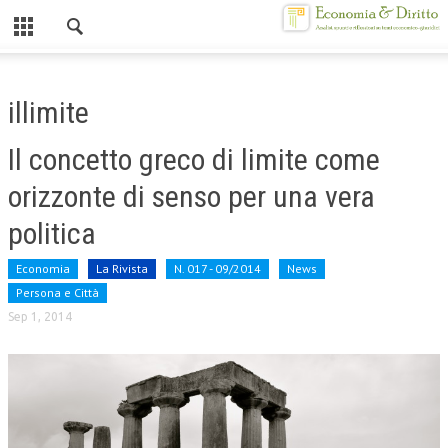
Chiuso
HOME
illimite
CHI SIAMO
Il concetto greco di limite come
MISSION
orizzonte di senso per una vera
CONTATTI
politica
CENTRO STUDI
Economia
La Rivista
N. 017 - 09/2014
News
ATTO COSTITUTIVO E STATUTO
Persona e Città
Sep 1, 2014
ORGANIZZAZIONE
OBIETTIVI
DIREZIONE SCIENTIFICA
ALTA FORMAZIONE