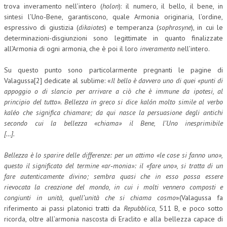
trova inveramento nell’intero (
holon
): il numero, il bello, il bene, in
CRIMINOLOGIA TRIBUTARIA
sintesi l’Uno-Bene, garantiscono, quale Armonia originaria, l’ordine,
espressivo di giustizia (
dikaiotes
) e temperanza (
sophrosyne
), in cui le
CFC E PARADISI FISCALI
determinazioni-disgiunzioni sono legittimate in quanto finalizzate
all’Armonia di ogni armonia, che è poi il loro
inveramento
nell’intero.
TRANSFER PRICING
Su questo punto sono particolarmente pregnanti le pagine di
PRASSI
Valagussa[2] dedicate al sublime: «
Il bello è davvero uno di quei «punti di
AMMINISTRATIVA
appoggio o di slancio per arrivare a ciò che è immune da ipotesi, al
principio del tutto». Bellezza in greco si dice kalón molto simile al verbo
TRIBUTARIA
kaléo che significa chiamare; da qui nasce la persuasione degli antichi
secondo cui la bellezza «chiama» il Bene, l’Uno inesprimibile
GIURISPRUDENZA
[…].
EUROPEA
Bellezza è lo sparire delle differenze: per un attimo «le cose si fanno uno»,
COSTITUZIONALE
questo il significato del termine «ar‑monia»: il «fare uno», si tratta di un
fare autenticamente divino; sembra quasi che in esso possa essere
CIVILE
rievocata la creazione del mondo, in cui i molti vennero composti e
congiunti in unità, quell’unità che si chiama cosmo
»(Valagussa fa
TRIBUTARIA
riferimento ai passi platonici tratti da
Repubblica
, 511 B, e poco sotto
ricorda, oltre all’armonia nascosta di Eraclito e alla bellezza capace di
PENALE