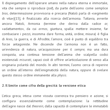
Il dispiegamento dell’operare umano nella natura eterna e immortale,
vita che sempre si riproduce (
zoē
), da parte dell’uomo come semplice
bios
, determinazione provvisoria e precaria (Natoli parla di «segmento
di vita»)[15], è finalizzato alla ricerca dell’armonia. Tuttavia, avverte
ancora Natoli, Armonia (termine che deriva dalla radice
ar,
«adattamento», da cui
armos
, giuntura, spalla: mettere insieme, far
combaciare i pezzi, insomma dare forma, unità, ordine, misura) è figlia
di Ares, la guerra, e di Afrodite, l’amore, cioè è punto di equilibrio tra
forze antagoniste. Ne discende che l’armonia non è un fatto,
un’evidenza di natura, un’acquisizione per il
sempre
, ma una dura
conquista, una continua tensione dell’anima che scalpella codici
esistenziali
misurati
, capaci cioè di offrire un’articolazione di senso alla
originaria polarità del mondo. In altri termini, l’uomo cerca di reperire
un ordine all’interno dell’enigmaticità della natura, oppure di svelare
questo stesso ordine immanente alla
physis
.
2. Il limite come cifra della grecità: la versione etica
L’etica greca, intesa come vissuta coerenza tra pensiero e azione, si
configura essenzialmente come contemplazione: la rettitudine
dell’agire nasce dal
theorein
, dalla capacità di contemplare le immutabili