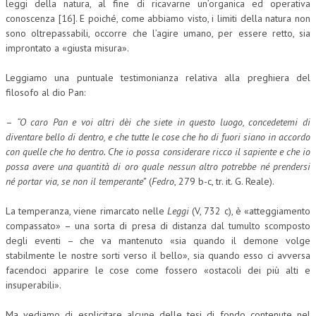
leggi della natura, al fine di ricavarne un’organica ed operativa
conoscenza [16]. E poiché, come abbiamo visto, i limiti della natura non
sono oltrepassabili, occorre che l’agire umano, per essere retto, sia
improntato a «giusta misura».
Leggiamo una puntuale testimonianza relativa alla preghiera del
filosofo al dio Pan:
–
“O caro Pan e voi altri dèi che siete in questo luogo, concedetemi di
diventare bello di dentro, e che tutte le cose che ho di fuori siano in accordo
con quelle che ho dentro. Che io possa considerare ricco il sapiente e che io
possa avere una quantità di oro quale nessun altro potrebbe né prendersi
né portar via, se non il temperante”
(
Fedro
, 279 b-c, tr. it. G. Reale).
La temperanza, viene rimarcato nelle
Leggi
(V, 732 c), è «atteggiamento
compassato» – una sorta di presa di distanza dal tumulto scomposto
degli eventi – che va mantenuto «sia quando il demone volge
stabilmente le nostre sorti verso il bello», sia quando esso ci avversa
facendoci apparire le cose come fossero «ostacoli dei più alti e
insuperabili».
Ma vediamo di esplicitare alcune delle tesi di fondo contenute nel