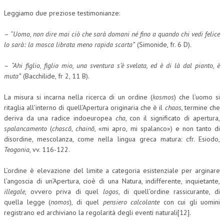
Leggiamo due preziose testimonianze:
–
“Uomo, non dire mai ciò che sarà domani né fino a quando chi vedi felice
lo sarà: la mosca librata meno rapida scarta”
(Simonide, fr. 6 D).
–
“Ahi figlio, figlio mio, una sventura s’è svelata, ed è di là dal pianto, è
muta”
(Bacchilide, fr 2, 11 B).
La misura si incarna nella ricerca di un ordine (
kosmos
) che l’uomo si
ritaglia all’interno di quell’Apertura originaria che è il
chaos
, termine che
deriva da una radice indoeuropea
cha
, con il significato di apertura,
spalancamento
(
chascō
,
chainō
, «mi apro, mi spalanco») e non tanto di
disordine, mescolanza, come nella lingua greca matura: cfr. Esiodo,
Teogonia
, vv. 116-122.
L’ordine è elevazione del limite a categoria esistenziale per arginare
l’angoscia di un’Apertura, cioè di una Natura, indifferente, inquietante,
illegale
, ovvero priva di quel
logos
, di quell’ordine rassicurante, di
quella legge (
nomos
), di quel
pensiero calcolante
con cui gli uomini
registrano ed archiviano la regolarità degli eventi naturali[12].