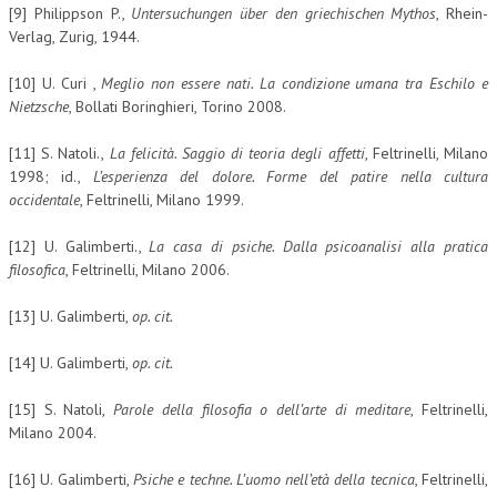
[9] Philippson P.,
Untersuchungen über den griechischen Mythos
, Rhein-
Verlag, Zurig, 1944.
[10] U. Curi ,
Meglio non essere nati. La condizione umana tra Eschilo e
Nietzsche
, Bollati Boringhieri, Torino 2008.
[11] S. Natoli.,
La felicità. Saggio di teoria degli affetti
, Feltrinelli, Milano
1998; id.,
L’esperienza del dolore. Forme del patire nella cultura
occidentale
, Feltrinelli, Milano 1999.
[12] U. Galimberti.,
La casa di psiche. Dalla psicoanalisi alla pratica
filosofica
, Feltrinelli, Milano 2006.
[13] U. Galimberti,
op. cit.
[14] U. Galimberti,
op. cit.
[15] S. Natoli,
Parole della filosofia o dell’arte di meditare
, Feltrinelli,
Milano 2004.
[16] U. Galimberti,
Psiche e techne. L’uomo nell’età della tecnica
, Feltrinelli,