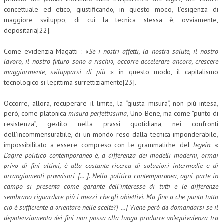
concettuale ed etico, giustificando, in questo modo, l’esigenza di
maggiore sviluppo, di cui la tecnica stessa è, ovviamente,
depositaria[22].
Come evidenzia Magatti : «
Se i nostri affetti, la nostra salute, il nostro
lavoro, il nostro futuro sono a rischio, occorre accelerare ancora, crescere
maggiormente, svilupparsi di più
»: in questo modo, il capitalismo
tecnologico si legittima surrettiziamente[23].
Occorre, allora, recuperare il limite, la “giusta misura“, non più intesa,
però, come platonica
misura perfettissima
, Uno-Bene, ma come “punto di
resistenza”, gestito nella prassi quotidiana, nei confronti
dell’incommensurabile, di un mondo reso dalla tecnica imponderabile,
impossibilitato a essere compreso con le grammatiche del
legein
: «
L’agire politico contemporaneo è, a differenza dei modelli moderni, ormai
privo di fini ultimi, è alla costante ricerca di soluzioni intermedie e di
arrangiamenti provvisori [… ]. Nella politica contemporanea, ogni parte in
campo si presenta come garante dell’interesse di tutti e le differenze
sembrano riguardare più i mezzi che gli obiettivi. Ma fino a che punto tutto
ciò è sufficiente a orientare nelle scelte?[ …] Viene però da domandarsi se il
depotenziamento dei fini non possa alla lunga produrre un’equivalenza tra