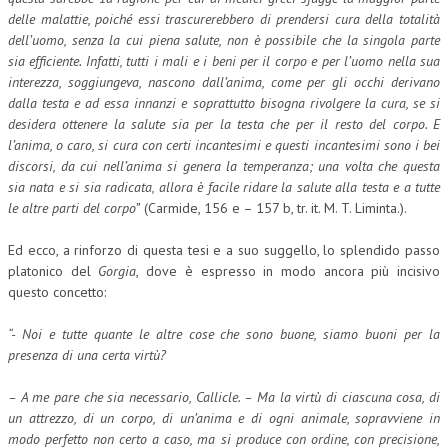
delle malattie, poiché essi trascurerebbero di prendersi cura della totalità
dell’uomo, senza la cui piena salute, non è possibile che la singola parte
sia efficiente. Infatti, tutti i mali e i beni per il corpo e per l’uomo nella sua
interezza, soggiungeva, nascono dall’anima, come per gli occhi derivano
dalla testa e ad essa innanzi e soprattutto bisogna rivolgere la cura, se si
desidera ottenere la salute sia per la testa che per il resto del corpo. E
l’anima, o caro, si cura con certi incantesimi e questi incantesimi sono i bei
discorsi, da cui nell’anima si genera la temperanza; una volta che questa
sia nata e si sia radicata, allora è facile ridare la salute alla testa e a tutte
le altre parti del corpo”
(Carmide, 156 e – 157 b, tr. it. M. T. Liminta.).
Ed ecco, a rinforzo di questa tesi e a suo suggello, lo splendido passo
platonico del
Gorgia
, dove è espresso in modo ancora più incisivo
questo concetto:
“- Noi e tutte quante le altre cose che sono buone, siamo buoni per la
presenza di una certa virtù?
– A me pare che sia necessario, Callicle. – Ma la virtù di ciascuna cosa, di
un attrezzo, di un corpo, di un’anima e di ogni animale, sopravviene in
modo perfetto non certo a caso, ma si produce con ordine, con precisione,