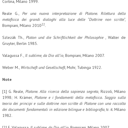
Cortina, Milano 1999.
Reale G.,
Per una nuova interpretazione di Platone. Rilettura della
metafisica dei grandi dialoghi alla luce delle “Dottrine non scritte
“,
22
Bompiani, Milano 2010
.
Szlezák Th.,
Platon und die Schriftlichkeit der Philosophie
, Walter de
Gruyter, Berlin 1985.
Valagussa F.,
Il sublime, da Dio all’io
, Bompiani, Milano 2007.
Weber M.,
Wirtschaft und Gesellschaft
, Mohr, Tubinga 1922.
Note
[1] G. Reale,
Platone. Alla ricerca della sapienza segreta
, Rizzoli, Milano
1998; H. Krämer,
Platone e i fondamenti della metafisica. Saggio sulla
teoria dei principi e sulle dottrine non scritte di Platone con una raccolta
dei documenti fondamentali in edizione bilingue e bibliografia
, tr. it. Milano
1982.
[2] F. Valagussa,
Il sublime, da Dio all’io
, Bompiani, Milano 2007.