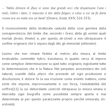
–
“Nella dimora di Zeus vi sono due grandi orci che dispensano l’uno i
mali, l’altro i beni; li mescola il dio delle folgori, e colui a cui ne fa dono
riceve ora un male ora un bene”
(Omero,
Iliade
, XXIV, 526-533).
Il riconoscimento della strutturale caducità delle cose germina dalla
consapevolezza del limite che, secondo i Greci, abita gli uomini quali
mortali (
brotoi
,
thnetoi
) e, per questo,
de-stinati
a non oltrepassare il
confine originario che li separa dagli dèi, gli immortali (
athanatoi
).
L’uomo che non rimane fedele al
metron
, alla misura, al limite
invalicabile, commette
hybris
, tracotanza, in quanto cerca di imporsi
come semplice determinazione su quel tutto originario, inglobante tutte
le determinazioni, che è la Natura. Nel perpetuo avvicendarsi dei cicli
naturali, scanditi dalla
physis
che presiede ad ogni produzione e
dissoluzione, il dolore fa la sua irruzione come evento inatteso, come
sorte che impone, improvvisamente e con forza, l’ineluttabilità del
soffrire[11] la cui debordante
caoticità
oltrepassa la misura umana e
intercetta ogni biografia come possibilità sempre aperta e mai
determinata (e per questo paralizzante proprio perché smisurata,
dis-
ordinata
).