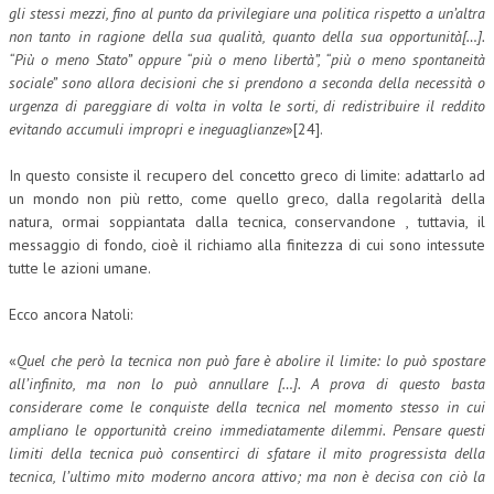
gli stessi mezzi, fino al punto da privilegiare una politica rispetto a un’altra
non tanto in ragione della sua qualità, quanto della sua opportunità[…].
“Più o meno Stato” oppure “più o meno libertà”, “più o meno spontaneità
sociale” sono allora decisioni che si prendono a seconda della necessità o
urgenza di pareggiare di volta in volta le sorti, di redistribuire il reddito
evitando accumuli impropri e ineguaglianze
»[24].
In questo consiste il recupero del concetto greco di limite: adattarlo ad
un mondo non più retto, come quello greco, dalla regolarità della
natura, ormai soppiantata dalla tecnica, conservandone , tuttavia, il
messaggio di fondo, cioè il richiamo alla finitezza di cui sono intessute
tutte le azioni umane.
Ecco ancora Natoli:
«
Quel che però la tecnica non può fare è abolire il limite: lo può spostare
all’infinito, ma non lo può annullare […]. A prova di questo basta
considerare come le conquiste della tecnica nel momento stesso in cui
ampliano le opportunità creino immediatamente dilemmi. Pensare questi
limiti della tecnica può consentirci di sfatare il mito progressista della
tecnica, l’ultimo mito moderno ancora attivo; ma non è decisa con ciò la