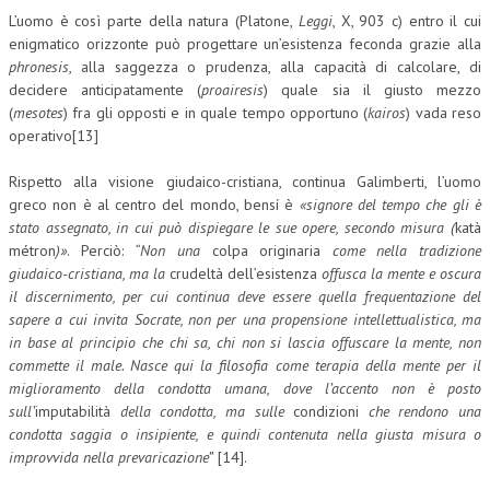
L’uomo è così parte della natura (Platone,
Leggi
, X, 903 c) entro il cui
enigmatico orizzonte può progettare un’esistenza feconda grazie alla
phronesis
, alla saggezza o prudenza, alla capacità di calcolare, di
decidere anticipatamente (
proairesis
) quale sia il giusto mezzo
(
mesotes
) fra gli opposti e in quale tempo opportuno (
kairos
) vada reso
operativo[13]
Rispetto alla visione giudaico-cristiana, continua Galimberti, l’uomo
greco non è al centro del mondo, bensí è
«signore del tempo che gli è
stato assegnato, in cui può dispiegare le sue opere, secondo misura (
katà
métron
)»
. Perciò:
“Non una
colpa originaria
come nella tradizione
giudaico-cristiana, ma la
crudeltà dell’esistenza
offusca la mente e oscura
il discernimento, per cui continua deve essere quella frequentazione del
sapere a cui invita Socrate, non per una propensione intellettualistica, ma
in base al principio che chi sa, chi non si lascia offuscare la mente, non
commette il male. Nasce qui la filosofia come terapia della mente per il
miglioramento della condotta umana, dove l’accento non è posto
sull’
imputabilità
della condotta, ma sulle
condizioni
che rendono una
condotta saggia o insipiente, e quindi contenuta nella giusta misura o
improvvida nella prevaricazione”
[14].