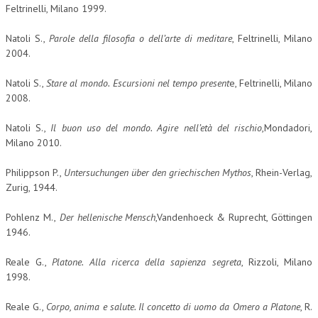
Feltrinelli, Milano 1999.
Natoli S.,
Parole della filosofia o dell’arte di meditare
, Feltrinelli, Milano
2004.
Natoli S.,
Stare al mondo. Escursioni nel tempo present
e, Feltrinelli, Milano
2008.
Natoli S.,
Il buon uso del mondo. Agire nell’età del rischio
,Mondadori,
Milano 2010.
Philippson P.,
Untersuchungen über den griechischen Mythos
, Rhein-Verlag,
Zurig, 1944.
Pohlenz M.,
Der hellenische Mensch
,Vandenhoeck & Ruprecht, Göttingen
1946.
Reale G.,
Platone. Alla ricerca della sapienza segreta
, Rizzoli, Milano
1998.
Reale G.,
Corpo, anima e salute. Il concetto di uomo da Omero a Platone
, R.