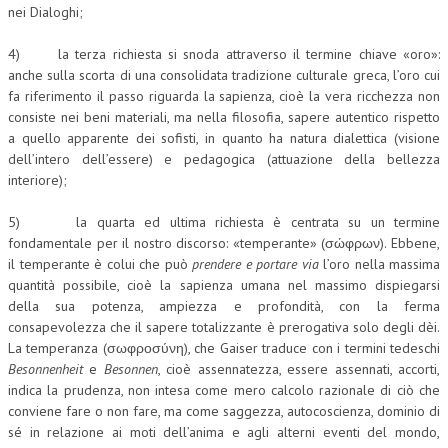
nei Dialoghi;
4) la terza richiesta si snoda attraverso il termine chiave «oro»:
anche sulla scorta di una consolidata tradizione culturale greca, l’oro cui
fa riferimento il passo riguarda la sapienza, cioè la vera ricchezza non
consiste nei beni materiali, ma nella filosofia, sapere autentico rispetto
a quello apparente dei sofisti, in quanto ha natura dialettica (visione
dell’intero dell’essere) e pedagogica (attuazione della bellezza
interiore);
5) la quarta ed ultima richiesta è centrata su un termine
fondamentale per il nostro discorso: «temperante» (σώφρων). Ebbene,
il temperante è colui che può
prendere e portare via
l’oro nella massima
quantità possibile, cioè la sapienza umana nel massimo dispiegarsi
della sua potenza, ampiezza e profondità, con la ferma
consapevolezza che il sapere totalizzante è prerogativa solo degli dèi.
La temperanza (σωφροσύνη), che Gaiser traduce con i termini tedeschi
Besonnenheit
e
Besonnen
, cioè assennatezza, essere assennati, accorti,
indica la prudenza, non intesa come mero calcolo razionale di ciò che
conviene fare o non fare, ma come saggezza, autocoscienza, dominio di
sé in relazione ai moti dell’anima e agli alterni eventi del mondo,