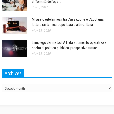
difformità dell’opera
Jun 4, 2026
L’UMANISTA
DIRITTO
Misure cautelari reali tra Cassazione e CEDU: una
lettura sistemica dopo Isaia e altri c. Italia
DIRITTO PENALE D’IMPRESA
May 28, 2026
DIRITTO DEL LAVORO
L’impiego dei metodi A.I., da strumento operativo a
DIRITTO DEL WEB
scelta di politica pubblica: prospettive future
May 28, 2026
DIRITTO DELLE IMPRESE IN CRISI
CRIMINOLOGIA E CRIMINALISTICA
Archives
SICUREZZA SUL LAVORO
Archives
FISCO
DIRITTO TRIBUTARIO
FISCALITÀ INTERNAZIONALE
TAX RISK MANAGEMENT