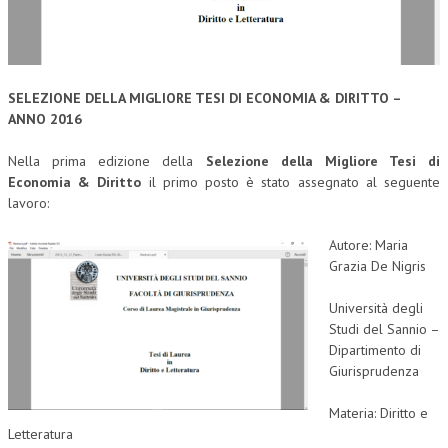
CORSI CE.S.E.D.
ARCHIVIO CORSI 2015
SELEZIONE DELLA MIGLIORE TESI DI ECONOMIA & DIRITTO –
DIVENTA SOCIO
ANNO 2016
BROCHURE CE.S.E.D.
Nella prima edizione della
Selezione della Migliore Tesi di
Economia & Diritto
il primo posto è stato assegnato al seguente
LA RIVISTA
lavoro:
LA RIVISTA
Autore: Maria
COMITATO SCIENTIFICO
Grazia De Nigris
COMITATO EDITORIALE
Università degli
Studi del Sannio –
REDAZIONE
Dipartimento di
Giurisprudenza
PEER REVIEW
CODICE ETICO
Materia: Diritto e
Letteratura
AUTORI