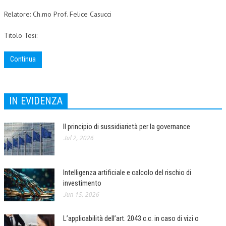
Relatore: Ch.mo Prof. Felice Casucci
COLLABORA CON NOI
Titolo Tesi:
ECONOMIA
CORPORATE SOCIAL RESPONSIBILITY
Continua
ECONOMIA DELL’ARTE
INTERNAZIONALIZZAZIONE
IN EVIDENZA
HUMAN RESOURCES
Il principio di sussidiarietà per la governance
RISORSE UMANE
Jul 2, 2026
MARKETING
TREASURY IN FINANCIAL SERVICES
Intelligenza artificiale e calcolo del rischio di
investimento
RISK MANAGEMENT
Jun 15, 2026
SVILUPPO SOSTENIBILE
L’applicabilità dell’art. 2043 c.c. in caso di vizi o
PERSONA E CITTÀ