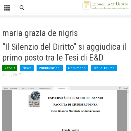
Chiuso
HOME
maria grazia de nigris
CHI SIAMO
“Il Silenzio del Diritto” si aggiudica il
MISSION
primo posto tra le Tesi di E&D
CONTATTI
CeSED
News
Pubblicazioni
Documenti
Tesi di laurea
CENTRO STUDI
Apr 1, 2017
ATTO COSTITUTIVO E STATUTO
ORGANIZZAZIONE
OBIETTIVI
DIREZIONE SCIENTIFICA
ALTA FORMAZIONE