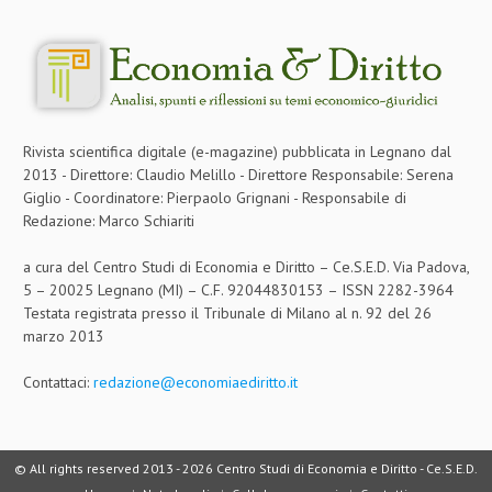
CRIMINOLOGIA TRIBUTARIA
CFC E PARADISI FISCALI
TRANSFER PRICING
Rivista scientifica digitale (e-magazine) pubblicata in Legnano dal
PRASSI
2013 - Direttore: Claudio Melillo - Direttore Responsabile: Serena
AMMINISTRATIVA
Giglio - Coordinatore: Pierpaolo Grignani - Responsabile di
Redazione: Marco Schiariti
TRIBUTARIA
a cura del Centro Studi di Economia e Diritto – Ce.S.E.D. Via Padova,
GIURISPRUDENZA
5 – 20025 Legnano (MI) – C.F. 92044830153 – ISSN 2282-3964
Testata registrata presso il Tribunale di Milano al n. 92 del 26
EUROPEA
marzo 2013
COSTITUZIONALE
Contattaci:
redazione@economiaediritto.it
CIVILE
TRIBUTARIA
© All rights reserved 2013 -
2026 Centro Studi di Economia e Diritto - Ce.S.E.D.
PENALE