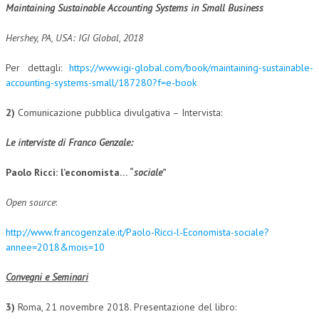
Maintaining Sustainable Accounting Systems in Small Business
COLLABORA CON NOI
Hershey, PA, USA: IGI Global, 2018
ECONOMIA
Per dettagli:
https://www.igi-global.com/book/maintaining-sustainable-
CORPORATE SOCIAL RESPONSIBILITY
accounting-systems-small/187280?f=e-book
ECONOMIA DELL’ARTE
2)
Comunicazione pubblica divulgativa – Intervista:
INTERNAZIONALIZZAZIONE
Le interviste di Franco Genzale:
HUMAN RESOURCES
Paolo Ricci: l’economista… “
sociale
”
RISORSE UMANE
Open source
:
MARKETING
http://www.francogenzale.it/Paolo-Ricci-l-Economista-sociale?
TREASURY IN FINANCIAL SERVICES
annee=2018&mois=10
RISK MANAGEMENT
Convegni e Seminari
SVILUPPO SOSTENIBILE
3)
Roma, 21 novembre 2018. Presentazione del libro:
PERSONA E CITTÀ