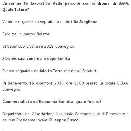
L’inserimento lavorativo delle persone con sindrome di
down
.
NEWS
Quale futuro?
Voluto e organizzato soprattutto da
Autilia Avagliano
.
ARCHIVIO EVENTI (FINO AL 2022)
CORSI ENTI TERZI
Sarò tra i numerosi Relatori.
PUBBLICAZIONI
8)
Salerno, 3 dicembre 2018. Convegno:
BOLLETTINO FINANZIAMENTI
Start-up
: casi concreti e opportunità
TELEGRAM
Evento segnalato da
Adolfo Torre
che è tra i Relatori.
DOCUMENTI
9)
Benevento, 15 dicembre 2018, ore 15:00 presso la locale CCIAA.
Convegno:
MANUALI E MONOGRAFIE
Commercialista ed Economia Sannita:
quale futuro?!
TESI DI LAUREA
Organizzato dall’Associazione Nazionale Commercialisti di Benevento e
MATERIALE DIDATTICO
dal suo Presidente locale
Giuseppe Fusco
.
INVITI E PROMOZIONI