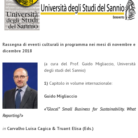
CORSI CE.S.E.D.
ARCHIVIO CORSI 2015
DIVENTA SOCIO
BROCHURE CE.S.E.D.
Rassegna di eventi culturali in programma nei mesi di novembre e
dicembre 2018
LA RIVISTA
(a cura del Prof. Guido Migliaccio, Università
LA RIVISTA
degli studi del Sannio)
COMITATO SCIENTIFICO
1)
Capitolo in volume internazionale:
COMITATO EDITORIALE
Guido Migliaccio
REDAZIONE
«“Glocal” Small Business for Sustainability.
What
Reporting?»
PEER REVIEW
CODICE ETICO
in
Carvalho Luísa Cagica & Truant Elisa (Eds.)
AUTORI