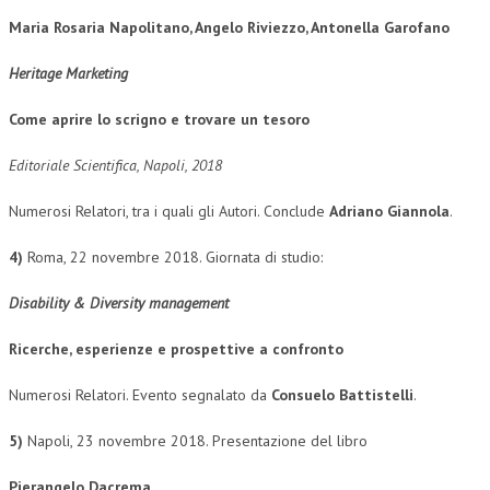
Maria Rosaria Napolitano, Angelo Riviezzo, Antonella Garofano
L’UMANISTA
Heritage Marketing
DIRITTO
DIRITTO PENALE D’IMPRESA
Come aprire lo scrigno e trovare un tesoro
DIRITTO DEL LAVORO
Editoriale Scientifica, Napoli, 2018
DIRITTO DEL WEB
Numerosi Relatori, tra i quali gli Autori. Conclude
Adriano Giannola
.
DIRITTO DELLE IMPRESE IN CRISI
4)
Roma, 22 novembre 2018. Giornata di studio:
CRIMINOLOGIA E CRIMINALISTICA
Disability & Diversity management
SICUREZZA SUL LAVORO
Ricerche, esperienze e prospettive a confronto
FISCO
Numerosi Relatori. Evento segnalato da
Consuelo Battistelli
.
DIRITTO TRIBUTARIO
5)
Napoli, 23 novembre 2018. Presentazione del libro
FISCALITÀ INTERNAZIONALE
TAX RISK MANAGEMENT
Pierangelo Dacrema