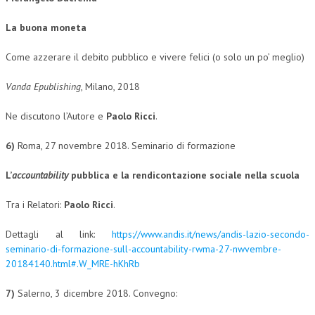
CRIMINOLOGIA TRIBUTARIA
La buona moneta
CFC E PARADISI FISCALI
Come azzerare il debito pubblico e vivere felici (o solo un po’ meglio)
TRANSFER PRICING
Vanda Epublishing
, Milano, 2018
PRASSI
Ne discutono l’Autore e
Paolo Ricci
.
AMMINISTRATIVA
6)
Roma, 27 novembre 2018. Seminario di formazione
TRIBUTARIA
L
’
accountability
pubblica
e la rendicontazione sociale nella scuola
GIURISPRUDENZA
EUROPEA
Tra i Relatori:
Paolo Ricci
.
COSTITUZIONALE
Dettagli al link:
https://www.andis.it/news/andis-lazio-secondo-
seminario-di-formazione-sull-accountability-rwma-27-nwvembre-
CIVILE
20184140.html#.W_MRE-hKhRb
TRIBUTARIA
7)
Salerno, 3 dicembre 2018. Convegno:
PENALE