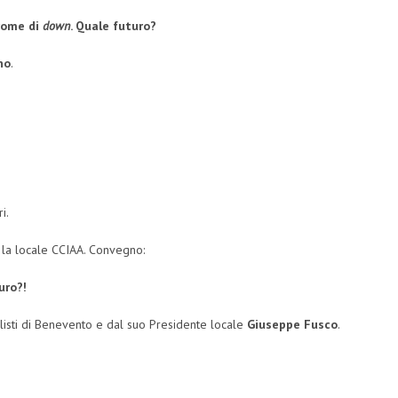
drome di
down
. Quale futuro?
no
.
i.
la locale CCIAA. Convegno:
uro?!
isti di Benevento e dal suo Presidente locale
Giuseppe Fusco
.