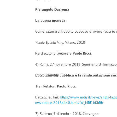
Pierangelo Dacrema
La buona moneta
Come azzerare il debito pubblico e vivere felici (o 
Vanda Epublishing
, Milano, 2018
Ne discutono l’Autore e
Paolo Ricci
.
6)
Roma, 27 novembre 2018. Seminario di formazi
L
’
accountability
pubblica
e la rendicontazione soc
Tra i Relatori:
Paolo Ricci
.
Dettagli al link:
https://www.andis.it/news/andis-laz
nwvembre-20184140.html#.W_MRE-hKhRb
7)
Salerno, 3 dicembre 2018. Convegno: