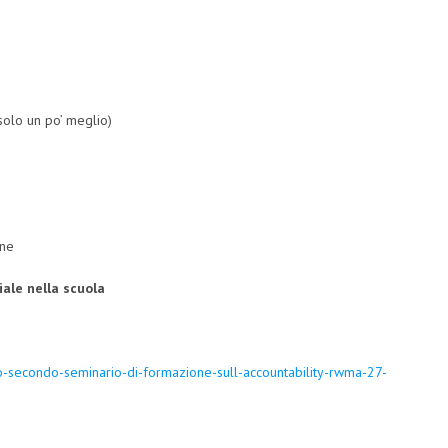
solo un po’ meglio)
one
iale nella scuola
io-secondo-seminario-di-formazione-sull-accountability-rwma-27-