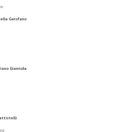
o:
nella Garofano
riano Giannola
.
ttistelli
.
bro