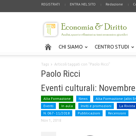
REGISTRATI
ENTRA NEL SITO
Redazione
C
CHI SIAMO
CENTRO STUDI
Tags
Articoli taggati con "Paolo Ricci"
Paolo Ricci
Eventi culturali: Novembr
Alta Formazione
News
Alta Formazione (altri En
Eventi
In aula
Inviti e promozioni
La Rivista
N. 067 - 11/2018
Pubblicazioni
Recensioni
Nov 1, 2018