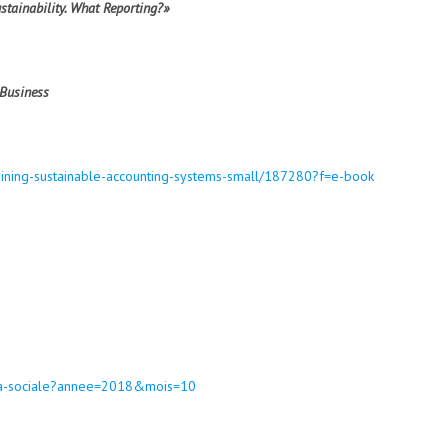
stainability.
What Reporting?»
 Business
aining-sustainable-accounting-systems-small/187280?f=e-book
ista-sociale?annee=2018&mois=10