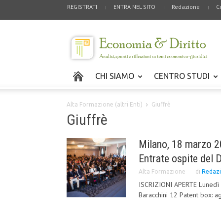
REGISTRATI
ENTRA NEL SITO
Redazione
C
CHI SIAMO
CENTRO STUDI
Alta Formazione (altri Enti)
Giuffrè
Giuffrè
Milano, 18 marzo 20
Entrate ospite del 
Alta Formazione
di
Redaz
ISCRIZIONI APERTE Lunedì 1
Baracchini 12 Patent box: age