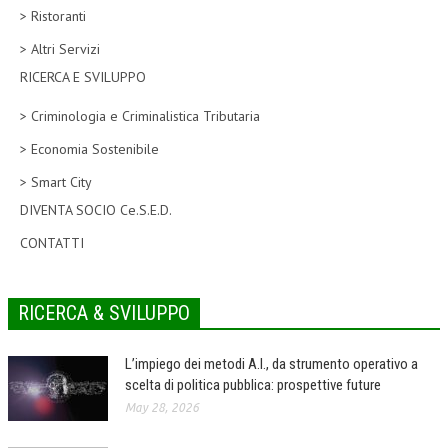
> Ristoranti
CORSI CE.S.E.D.
> Altri Servizi
ARCHIVIO CORSI 2015
RICERCA E SVILUPPO
DIVENTA SOCIO
> Criminologia e Criminalistica Tributaria
BROCHURE CE.S.E.D.
> Economia Sostenibile
> Smart City
LA RIVISTA
DIVENTA SOCIO Ce.S.E.D.
LA RIVISTA
CONTATTI
COMITATO SCIENTIFICO
COMITATO EDITORIALE
RICERCA & SVILUPPO
REDAZIONE
L’impiego dei metodi A.I., da strumento operativo a
PEER REVIEW
scelta di politica pubblica: prospettive future
May 28, 2026
CODICE ETICO
AUTORI