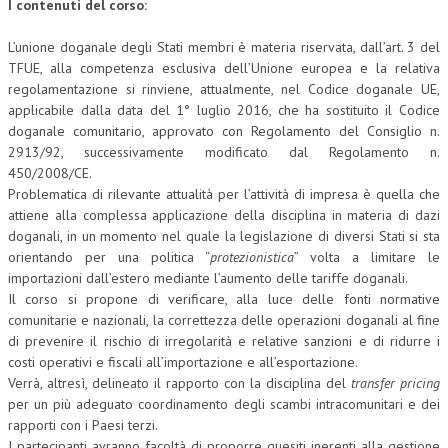
I contenuti del corso:
L’unione doganale degli Stati membri è materia riservata, dall’art. 3 del
TFUE, alla competenza esclusiva dell’Unione europea e la relativa
regolamentazione si rinviene, attualmente, nel Codice doganale UE,
applicabile dalla data del 1° luglio 2016, che ha sostituito il Codice
doganale comunitario, approvato con Regolamento del Consiglio n.
2913/92, successivamente modificato dal Regolamento n.
450/2008/CE.
Problematica di rilevante attualità per l’attività di impresa è quella che
attiene alla complessa applicazione della disciplina in materia di dazi
doganali, in un momento nel quale la legislazione di diversi Stati si sta
orientando per una politica “
protezionistica
” volta a limitare le
importazioni dall’estero mediante l’aumento delle tariffe doganali.
Il corso si propone di verificare, alla luce delle fonti normative
comunitarie e nazionali, la correttezza delle operazioni doganali al fine
di prevenire il rischio di irregolarità e relative sanzioni e di ridurre i
costi operativi e fiscali all’importazione e all’esportazione.
Verrà, altresì, delineato il rapporto con la disciplina del
transfer pricing
per un più adeguato coordinamento degli scambi intracomunitari e dei
rapporti con i Paesi terzi.
I partecipanti avranno facoltà di proporre quesiti inerenti alla gestione