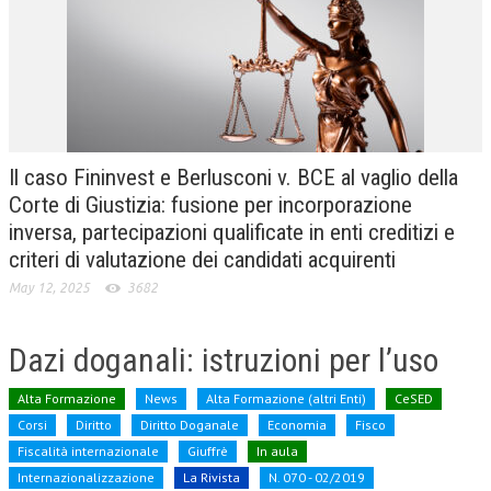
CRIMINOLOGIA TRIBUTARIA
CFC E PARADISI FISCALI
TRANSFER PRICING
PRASSI
Il caso Fininvest e Berlusconi v. BCE al vaglio della
AMMINISTRATIVA
Corte di Giustizia: fusione per incorporazione
inversa, partecipazioni qualificate in enti creditizi e
TRIBUTARIA
criteri di valutazione dei candidati acquirenti
GIURISPRUDENZA
May 12, 2025
3682
EUROPEA
Dazi doganali: istruzioni per l’uso
COSTITUZIONALE
CIVILE
Alta Formazione
News
Alta Formazione (altri Enti)
CeSED
Corsi
Diritto
Diritto Doganale
Economia
Fisco
TRIBUTARIA
Fiscalità internazionale
Giuffrè
In aula
Internazionalizzazione
PENALE
La Rivista
N. 070 - 02/2019