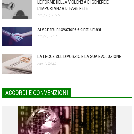
LE FORME DELLA VIOLENZA DI GENERE E
L’IMPORTANZA DI FARE RETE
COLLABORA CON NOI
May 28, 2026
ECONOMIA
AI Act: tra innovazione e diritti umani
CORPORATE SOCIAL RESPONSIBILITY
May 6, 2025
ECONOMIA DELL’ARTE
INTERNAZIONALIZZAZIONE
LA LEGGE SUL DIVORZIO E LA SUA EVOLUZIONE
Apr 7, 2025
HUMAN RESOURCES
RISORSE UMANE
MARKETING
ACCORDI E CONVENZIONI
TREASURY IN FINANCIAL SERVICES
RISK MANAGEMENT
SVILUPPO SOSTENIBILE
PERSONA E CITTÀ