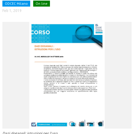
ODCEC Milano
On line
NEWS
Feb 1, 2019
ARCHIVIO EVENTI (FINO AL 2022)
CORSI ENTI TERZI
PUBBLICAZIONI
BOLLETTINO FINANZIAMENTI
TELEGRAM
DOCUMENTI
MANUALI E MONOGRAFIE
TESI DI LAUREA
MATERIALE DIDATTICO
INVITI E PROMOZIONI
Dazi doganali: istruzioni per l'uso