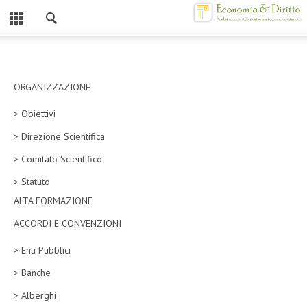
Chiuso
HOME
CHI SIAMO
ORGANIZZAZIONE
> Obiettivi
MISSION
> Direzione Scientifica
CONTATTI
> Comitato Scientifico
CENTRO STUDI
> Statuto
ALTA FORMAZIONE
ATTO COSTITUTIVO E STATUTO
ACCORDI E CONVENZIONI
ORGANIZZAZIONE
> Enti Pubblici
OBIETTIVI
> Banche
DIREZIONE SCIENTIFICA
> Alberghi
ALTA FORMAZIONE