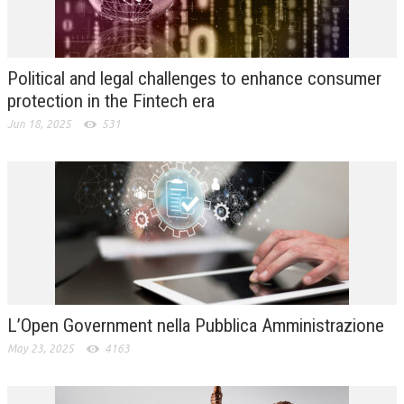
L’UMANISTA
DIRITTO
Political and legal challenges to enhance consumer
DIRITTO PENALE D’IMPRESA
protection in the Fintech era
Jun 18, 2025
531
DIRITTO DEL LAVORO
DIRITTO DEL WEB
DIRITTO DELLE IMPRESE IN CRISI
CRIMINOLOGIA E CRIMINALISTICA
SICUREZZA SUL LAVORO
FISCO
L’Open Government nella Pubblica Amministrazione
DIRITTO TRIBUTARIO
May 23, 2025
4163
FISCALITÀ INTERNAZIONALE
TAX RISK MANAGEMENT