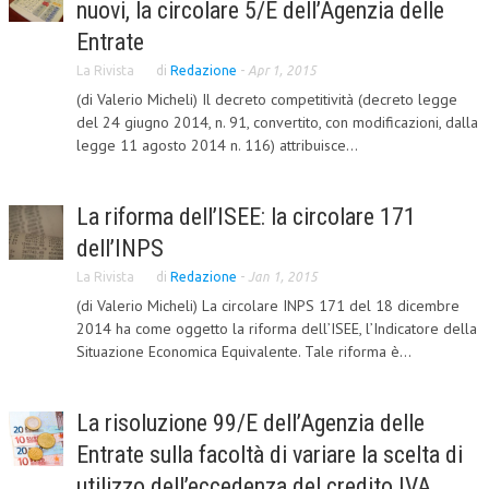
nuovi, la circolare 5/E dell’Agenzia delle
CORSI CE.S.E.D.
Entrate
La Rivista
ARCHIVIO CORSI 2015
di
Redazione
-
Apr 1, 2015
(di Valerio Micheli) Il decreto competitività (decreto legge
DIVENTA SOCIO
del 24 giugno 2014, n. 91, convertito, con modificazioni, dalla
legge 11 agosto 2014 n. 116) attribuisce...
BROCHURE CE.S.E.D.
LA RIVISTA
La riforma dell’ISEE: la circolare 171
dell’INPS
LA RIVISTA
La Rivista
di
Redazione
-
Jan 1, 2015
COMITATO SCIENTIFICO
(di Valerio Micheli) La circolare INPS 171 del 18 dicembre
COMITATO EDITORIALE
2014 ha come oggetto la riforma dell’ISEE, l’Indicatore della
Situazione Economica Equivalente. Tale riforma è...
REDAZIONE
PEER REVIEW
La risoluzione 99/E dell’Agenzia delle
CODICE ETICO
Entrate sulla facoltà di variare la scelta di
utilizzo dell’eccedenza del credito IVA
AUTORI