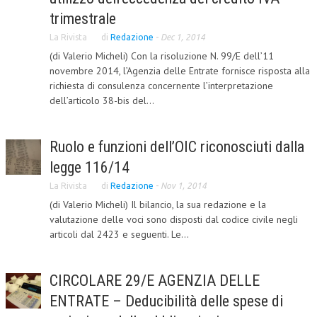
trimestrale
COLLABORA CON NOI
La Rivista
di
Redazione
-
Dec 1, 2014
ECONOMIA
(di Valerio Micheli) Con la risoluzione N. 99/E dell’11
novembre 2014, l’Agenzia delle Entrate fornisce risposta alla
CORPORATE SOCIAL RESPONSIBILITY
richiesta di consulenza concernente l’interpretazione
dell’articolo 38-bis del...
ECONOMIA DELL’ARTE
INTERNAZIONALIZZAZIONE
Ruolo e funzioni dell’OIC riconosciuti dalla
HUMAN RESOURCES
legge 116/14
RISORSE UMANE
La Rivista
di
Redazione
-
Nov 1, 2014
(di Valerio Micheli) Il bilancio, la sua redazione e la
MARKETING
valutazione delle voci sono disposti dal codice civile negli
articoli dal 2423 e seguenti. Le...
TREASURY IN FINANCIAL SERVICES
RISK MANAGEMENT
CIRCOLARE 29/E AGENZIA DELLE
SVILUPPO SOSTENIBILE
ENTRATE – Deducibilità delle spese di
PERSONA E CITTÀ