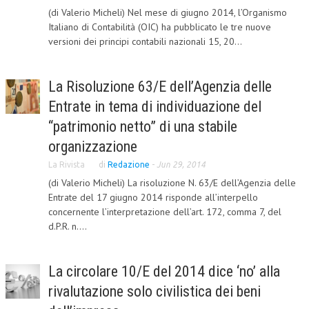
(di Valerio Micheli) Nel mese di giugno 2014, l’Organismo
CRIMINOLOGIA TRIBUTARIA
Italiano di Contabilità (OIC) ha pubblicato le tre nuove
versioni dei principi contabili nazionali 15, 20...
CFC E PARADISI FISCALI
TRANSFER PRICING
La Risoluzione 63/E dell’Agenzia delle
PRASSI
Entrate in tema di individuazione del
AMMINISTRATIVA
“patrimonio netto” di una stabile
organizzazione
TRIBUTARIA
La Rivista
di
Redazione
-
Jun 29, 2014
GIURISPRUDENZA
(di Valerio Micheli) La risoluzione N. 63/E dell’Agenzia delle
Entrate del 17 giugno 2014 risponde all’interpello
EUROPEA
concernente l’interpretazione dell’art. 172, comma 7, del
COSTITUZIONALE
d.P.R. n....
CIVILE
La circolare 10/E del 2014 dice ‘no’ alla
TRIBUTARIA
rivalutazione solo civilistica dei beni
PENALE