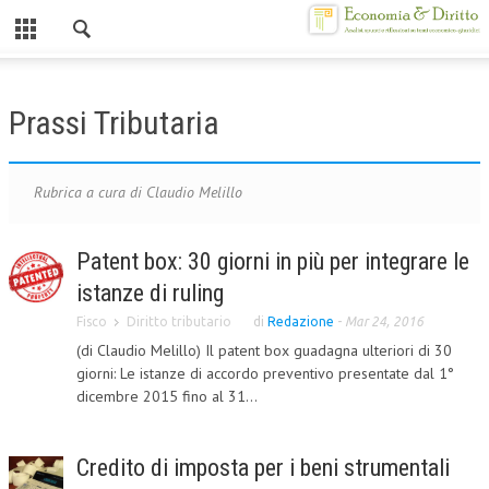
Chiuso
HOME
Prassi Tributaria
CHI SIAMO
MISSION
Rubrica a cura di Claudio Melillo
CONTATTI
Patent box: 30 giorni in più per integrare le
CENTRO STUDI
istanze di ruling
ATTO COSTITUTIVO E STATUTO
Fisco
Diritto tributario
di
Redazione
-
Mar 24, 2016
(di Claudio Melillo) Il patent box guadagna ulteriori di 30
ORGANIZZAZIONE
giorni: Le istanze di accordo preventivo presentate dal 1°
dicembre 2015 fino al 31...
OBIETTIVI
DIREZIONE SCIENTIFICA
Credito di imposta per i beni strumentali
ALTA FORMAZIONE