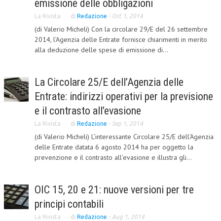
emissione delle obbligazioni
L’UMANISTA
La Rivista
di
Redazione
-
Oct 1, 2014
(di Valerio Micheli) Con la circolare 29/E del 26 settembre
DIRITTO
2014, l’Agenzia delle Entrate fornisce chiarimenti in merito
alla deduzione delle spese di emissione di...
DIRITTO PENALE D’IMPRESA
DIRITTO DEL LAVORO
La Circolare 25/E dell’Agenzia delle
DIRITTO DEL WEB
Entrate: indirizzi operativi per la previsione
DIRITTO DELLE IMPRESE IN CRISI
e il contrasto all’evasione
La Rivista
di
Redazione
-
Sep 1, 2014
CRIMINOLOGIA E CRIMINALISTICA
(di Valerio Micheli) L’interessante Circolare 25/E dell’Agenzia
SICUREZZA SUL LAVORO
delle Entrate datata 6 agosto 2014 ha per oggetto la
prevenzione e il contrasto all’evasione e illustra gli...
FISCO
DIRITTO TRIBUTARIO
OIC 15, 20 e 21: nuove versioni per tre
FISCALITÀ INTERNAZIONALE
principi contabili
TAX RISK MANAGEMENT
La Rivista
di
Redazione
-
Aug 1, 2014