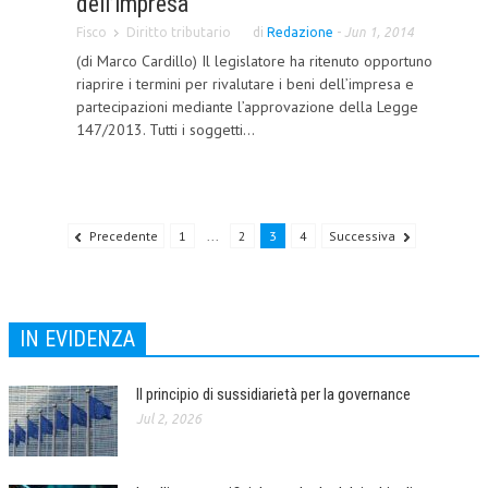
dell’impresa
NEWS
Fisco
Diritto tributario
di
Redazione
-
Jun 1, 2014
(di Marco Cardillo) Il legislatore ha ritenuto opportuno
ARCHIVIO EVENTI (FINO AL 2022)
riaprire i termini per rivalutare i beni dell’impresa e
partecipazioni mediante l’approvazione della Legge
CORSI ENTI TERZI
147/2013. Tutti i soggetti...
PUBBLICAZIONI
BOLLETTINO FINANZIAMENTI
Precedente
1
...
2
3
4
Successiva
TELEGRAM
DOCUMENTI
IN EVIDENZA
MANUALI E MONOGRAFIE
TESI DI LAUREA
Il principio di sussidiarietà per la governance
Jul 2, 2026
MATERIALE DIDATTICO
INVITI E PROMOZIONI