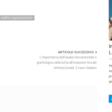
stabile organizzazione
I
L
ARTICOLO SUCCESSIVO
L’importanza dell’analisi documentale e
De
grafologica nella lotta all’evasione fiscale
In
internazionale: il caso italiano
su
pr
ge