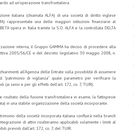
guardo ad un’operazione transfrontaliera.
azione italiana (chiamata ALFA) di una società di diritto inglese
) rappresentate una delle maggiori istituzioni finanziarie al
 BETA opera in Italia tramite la S.O. ALFA e la controllata DELTA
izzazione interna, il Gruppo GAMMA ha deciso di procedere alla
irettiva 2005/56/CE e del decreto legislativo 30 maggio 2008, n.
chiarimenti all’Agenzia delle Entrate sulla possibilità di assumere
d. “patrimonio di vigilanza” quale parametro per verificare la
i (ai sensi e per gli effetti dell’art. 172, co. 7, TUIR).
e risultato della fusione transfrontaliera in esame, la fattispecie
rata) in una stabile organizzazione della società incorporante.
trimonio della società incorporata italiana confluirà nella branch
tegrazione di attivi risulteranno applicabili solamente i limiti al
ili previsti dall’art. 172, co. 7, del TUIR.