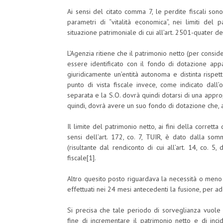
Ai sensi del citato comma 7, le perdite fiscali sono 
parametri di “vitalità economica”, nei limiti del 
situazione patrimoniale di cui all’art. 2501-quater del
L’Agenzia ritiene che il patrimonio netto (per consider
essere identificato con il fondo di dotazione appa
giuridicamente un’entità autonoma e distinta rispe
punto di vista fiscale invece, come indicato dall’
separata e la S.O. dovrà quindi dotarsi di una approp
quindi, dovrà avere un suo fondo di dotazione che, ai 
Il limite del patrimonio netto, ai fini della corrett
sensi dell’art. 172, co. 7, TUIR, è dato dalla so
(risultante dal rendiconto di cui all’art. 14, co. 
fiscale[1].
Altro quesito posto riguardava la necessità o meno d
effettuati nei 24 mesi antecedenti la fusione, per 
Si precisa che tale periodo di sorveglianza vuole c
fine di incrementare il patrimonio netto e di inci