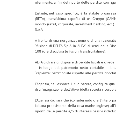
riferimento, ai fini del riporto delle perdite, con ri
L’istante, nel caso specifico, è la stabile organizz
(BETA), quest’ultima capofila di un Gruppo (GAMMA
mondo (retail, corporate, investment banking, ecc.).
S.p.A..
A fronte di una riorganizzazione e di una razional
“fusione di DELTA S.p.A. in ALFA”, ai sensi della D
108 (che disciplina le fusioni transfrontaliere).
ALFA dichiara di disporre di perdite fiscali e chiede 
– in luogo del patrimonio netto contabile – il c.
“capienza” patrimoniale rispetto alle perdite riportabil
L’Agenzia, nell’esporre il suo parere, configura qual
di un’integrazione dell’attivo (della società incorpo
L’Agenzia dichiara che (considerando che l’intero pa
italiana preesistente della casa madre inglese) all’in
riporto delle perdite e/o di interessi passivi indeducib