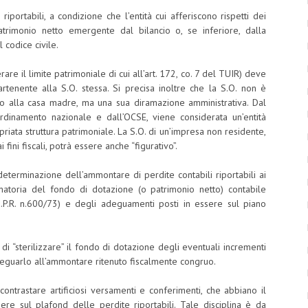
riportabili, a condizione che l’entità cui afferiscono rispetti dei
patrimonio netto emergente dal bilancio o, se inferiore, dalla
 codice civile.
are il limite patrimoniale di cui all’art. 172, co. 7 del TUIR) deve
rtenente alla S.O. stessa. Si precisa inoltre che la S.O. non è
tto alla casa madre, ma una sua diramazione amministrativa. Dal
ordinamento nazionale e dall’OCSE, viene considerata un’entità
riata struttura patrimoniale. La S.O. di un’impresa non residente,
fini fiscali, potrà essere anche “figurativo”.
a determinazione dell’ammontare di perdite contabili riportabili ai
mmatoria del fondo di dotazione (o patrimonio netto) contabile
5, d.P.R. n.600/73) e degli adeguamenti posti in essere sul piano
i “sterilizzare” il fondo di dotazione degli eventuali incrementi
adeguarlo all’ammontare ritenuto fiscalmente congruo.
ontrastare artificiosi versamenti e conferimenti, che abbiano il
dere sul plafond delle perdite riportabili. Tale disciplina è da