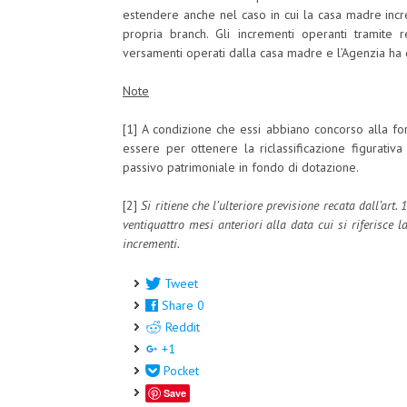
estendere anche nel caso in cui la casa madre incr
propria branch. Gli incrementi operanti tramite re
versamenti operati dalla casa madre e l’Agenzia ha q
Note
[1] A condizione che essi abbiano concorso alla fo
essere per ottenere la riclassificazione figurativa d
passivo patrimoniale in fondo di dotazione.
[2]
Si ritiene che l’ulteriore previsione recata dall’art.
ventiquattro mesi anteriori alla data cui si riferisce la
incrementi.
Tweet
Share
0
Reddit
+1
Pocket
Save