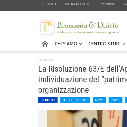
REGISTRATI
ENTRA NEL SITO
Redazione
C
CHI SIAMO
CENTRO STUDI
La Rivista
La Risoluzione 63/E dell’A
individuazione del “patrim
organizzazione
La Rivista
N. 015 - 07/2014
News
Prassi