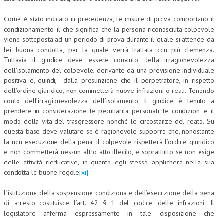
Come è stato indicato in precedenza, le misure di prova comportano il
condizionamento, il che significa che la persona riconosciuta colpevole
viene sottoposta ad un periodo di prova durante il quale si attende da
lei buona condotta, per la quale verrà trattata con più clemenza.
Tuttavia il giudice deve essere convinto della irragionevolezza
dell’isolamento del colpevole, derivante da una previsione individuale
positiva e, quindi, dalla presunzione che il perpetratore, in rispetto
dell’ordine giuridico, non commetterà nuove infrazioni o reati. Tenendo
conto dell’irragionevolezza dell’isolamento, il giudice è tenuto a
prendere in considerazione le peculiarità personali, le condizioni e il
modo della vita del trasgressore nonché le circostanze del reato. Su
questa base deve valutare se è ragionevole supporre che, nonostante
la non esecuzione della pena, il colpevole rispetterà l’ordine giuridico
e non commetterà nessun altro atto illecito, e soprattutto se non esige
delle attività rieducative, in quanto egli stesso applicherà nella sua
condotta le buone regole
[xi]
.
L’istituzione della sospensione condizionale dell’esecuzione della pena
di arresto costituisce l’art. 42 § 1 del codice delle infrazioni. Il
legislatore afferma espressamente in tale disposizione che