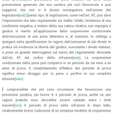
prevenzione generale che non sembra più così favorevole e può
suggerire che non vi è alcuna conseguenza nell’azione del
legislatore
[xxii]
.Questo tipo di legislazione, come nell’art. 43, può dare
l’impressione che tale regolamento sia inutile. Infatti, l’esistenza di una
condizione negativa, a motivo della sua natura relativa, non impegna il
giudice in merito all’applicazione della sospensione condizionale
dell’esecuzione di una pena detentiva e, al massimo, lo obbliga a
spiegare nella giustificazione le ragioni dell’omissione di tali divieti. In
pratica ciò evidenzia la libertà del giudice, nonostante i divieti statutari,
e pone un grande interrogativo sul senso del regolamento derivante
dall’art. 43 del codice delle infrazioni
[xxiii]
. La sospensione
condizionale della pena può compiersi in un periodo da sei mesi a un
anno di prova. Il completamento effettivo del periodo di prova
significa minor disaggio per la pena o perfino la sua completa
elusione
[xxiv]
.
È comprensibile che più sono circostanze che favoriscono una
previsione positiva, più breve è il periodo di prova, anche se per
ragioni pratiche esso dovrebbe essere valutato entro i limiti
massimi
[xxv]
. Il periodo di prova nelle infrazioni è, dopo tutto,
relativamente breve. L’adozione di un semplice modello di sospensione