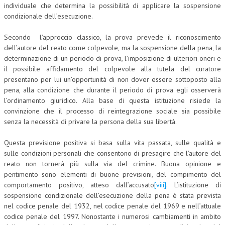
individuale che determina la possibilità di applicare la sospensione
CRIMINOLOGIA TRIBUTARIA
condizionale dell’esecuzione.
CFC E PARADISI FISCALI
Secondo l’approccio classico, la prova prevede il riconoscimento
dell’autore del reato come colpevole, ma la sospensione della pena, la
TRANSFER PRICING
determinazione di un periodo di prova, l’imposizione di ulteriori oneri e
il possibile affidamento del colpevole alla tutela del curatore
PRASSI
presentano per lui un’opportunità di non dover essere sottoposto alla
AMMINISTRATIVA
pena, alla condizione che durante il periodo di prova egli osserverà
l’ordinamento giuridico. Alla base di questa istituzione risiede la
TRIBUTARIA
convinzione che il processo di reintegrazione sociale sia possibile
senza la necessità di privare la persona della sua libertà.
GIURISPRUDENZA
Questa previsione positiva si basa sulla vita passata, sulle qualità e
EUROPEA
sulle condizioni personali che consentono di presagire che l’autore del
reato non tornerà più sulla via del crimine. Buona opinione e
COSTITUZIONALE
pentimento sono elementi di buone previsioni, del compimento del
CIVILE
comportamento positivo, atteso dall’accusato
[viii]
. L’istituzione di
sospensione condizionale dell’esecuzione della pena è stata prevista
TRIBUTARIA
nel codice penale del 1932, nel codice penale del 1969 e nell’attuale
codice penale del 1997. Nonostante i numerosi cambiamenti in ambito
PENALE