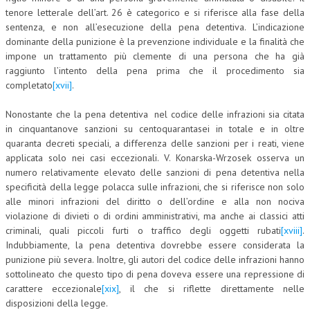
tenore letterale dell’art. 26 è categorico e si riferisce alla fase della
sentenza, e non all’esecuzione della pena detentiva. L’indicazione
dominante della punizione è la prevenzione individuale e la finalità che
impone un trattamento più clemente di una persona che ha già
raggiunto l’intento della pena prima che il procedimento sia
completato
[xvii]
.
Nonostante che la pena detentiva nel codice delle infrazioni sia citata
in cinquantanove sanzioni su centoquarantasei in totale e in oltre
quaranta decreti speciali, a differenza delle sanzioni per i reati, viene
applicata solo nei casi eccezionali. V. Konarska-Wrzosek osserva un
numero relativamente elevato delle sanzioni di pena detentiva nella
specificità della legge polacca sulle infrazioni, che si riferisce non solo
alle minori infrazioni del diritto o dell’ordine e alla non nociva
violazione di divieti o di ordini amministrativi, ma anche ai classici atti
criminali, quali piccoli furti o traffico degli oggetti rubati
[xviii]
.
Indubbiamente, la pena detentiva dovrebbe essere considerata la
punizione più severa. Inoltre, gli autori del codice delle infrazioni hanno
sottolineato che questo tipo di pena doveva essere una repressione di
carattere eccezionale
[xix]
, il che si riflette direttamente nelle
disposizioni della legge.