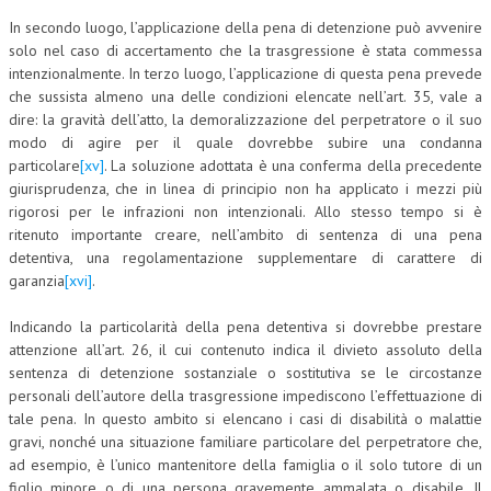
In secondo luogo, l’applicazione della pena di detenzione può avvenire
solo nel caso di accertamento che la trasgressione è stata commessa
intenzionalmente. In terzo luogo, l’applicazione di questa pena prevede
che sussista almeno una delle condizioni elencate nell’art. 35, vale a
dire: la gravità dell’atto, la demoralizzazione del perpetratore o il suo
modo di agire per il quale dovrebbe subire una condanna
particolare
[xv]
. La soluzione adottata è una conferma della precedente
giurisprudenza, che in linea di principio non ha applicato i mezzi più
rigorosi per le infrazioni non intenzionali. Allo stesso tempo si è
ritenuto importante creare, nell’ambito di sentenza di una pena
detentiva, una regolamentazione supplementare di carattere di
garanzia
[xvi]
.
Indicando la particolarità della pena detentiva si dovrebbe prestare
attenzione all’art. 26, il cui contenuto indica il divieto assoluto della
sentenza di detenzione sostanziale o sostitutiva se le circostanze
personali dell’autore della trasgressione impediscono l’effettuazione di
tale pena. In questo ambito si elencano i casi di disabilità o malattie
gravi, nonché una situazione familiare particolare del perpetratore che,
ad esempio, è l’unico mantenitore della famiglia o il solo tutore di un
figlio minore o di una persona gravemente ammalata o disabile. Il