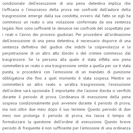
condizionale dell’esecuzione di una pena detentiva implica che
l’efficacia o l’insuccesso della prova nei confronti dell’autore della
trasgressione emerge dalla sua condotta, ovvero dal fatto se egli ha
commesso un reato o una violazione confermata da una sentenza
legale. Non sono sufficienti le denunce nei confronti del sospettato per
i reati o l’avvio dei processi giudiziari. Per procedere all’ordinazione
dell’esecuzione di una pena detentiva, è necessario disporre di una
sentenza definitiva del giudice che indichi la colpevolezza e la
perpetrazione di un altro atto illecito o del crimine commesso dal
trasgressore. Se la persona alla quale è stata inflitta una pena
commetterà un reato o una trasgressione simile a quella per cui è stata
punita, si procederà con l’emissione di un mandato di punizione
obbligatoria che fino a quel momento è stata sospesa. Mentre se
commetterà un altro reato o un’altra trasgressione, l’esecuzione
dell’ordine sarà opzionale. È importante che l’azione illecita si verifichi
durante il periodo di prova. L’ordinanza di esecuzione della pena
sospesa condizionalmente può avvenire durante il periodo di prova,
ma non oltre due mesi dopo il suo termine. Questo periodo di due
mesi non prolunga il periodo di prova, ma lascia il tempo di
formalizzare la questione dell’ordine di esecuzione. Questo breve
periodo di frequente è non sufficiente per l’emissione di una ordinanza