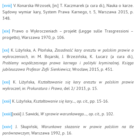
[xviii]
V. Konarska-Wrzosek, [in:] T. Kaczmarek (a cura di.), Nauka o karze.
Sądowy wymiar kary, System Prawa Karnego, t. 5, Warszawa 2015, p.
348.
[xix]
Prawo o Wykroczeniach – projekt (Legge sulle Trasgressioni –
progetto), Warszawa 1970, p. 106.
[xx]
K. Liżyńska, A. Płońska,
Zasadność kary aresztu w polskim prawie o
wykroczeniach
, in: M. Bojarski, J. Brzezińska, K. Łucarz (a cura di.),
Problemy współczesnego prawa karnego i polityki kryminalnej. Księga
jubileuszowa Profesor Zofii Sienkiewicz,
Wrocław, 2015, p. 451.
[xxi]
K. Liżyńska,
Kształtowanie się kary aresztu w polskim prawie
wykroczeń,
in:
Prokuratura i Prawo
, del 2/ 2013, p. 15.
[xxii]
K. Liżyńska,
Kształtowanie się kary…, op. cit.
, pp. 15-16.
[xxiii]
[xxiii] J. Sawicki,
W sprawie warunkowego…, op. cit.
, p. 102.
[xxiv]
J. Skupiński,
Warunkowe skazanie w prawie polskim na tle
porównawczym,
Warszawa 1992, p. 16.