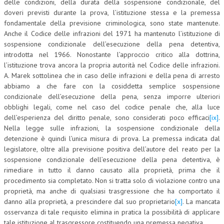
delle condizioni, della durata della sospensione condizionale, del
doveri previsti durante la prova, l’istituzione stessa e la premessa
NEWS
fondamentale della previsione criminologica, sono state mantenute.
Anche il Codice delle infrazioni del 1971 ha mantenuto l’istituzione di
ARCHIVIO EVENTI (FINO AL 2022)
sospensione condizionale dell’esecuzione della pena detentiva,
introdotta nel 1966. Nonostante l’approccio critico alla dottrina,
CORSI ENTI TERZI
l’istituzione trova ancora la propria autorità nel Codice delle infrazioni.
PUBBLICAZIONI
A. Marek sottolinea che in caso delle infrazioni e della pena di arresto
abbiamo a che fare con la cosiddetta semplice sospensione
BOLLETTINO FINANZIAMENTI
condizionale dell’esecuzione della pena, senza imporre ulteriori
obblighi legali, come nel caso del codice penale che, alla luce
TELEGRAM
dell’esperienza del diritto penale, sono considerati poco efficaci
[ix]
.
Nella legge sulle infrazioni, la sospensione condizionale della
detenzione è quindi l’unica misura di prova. La premessa indicata dal
DOCUMENTI
legislatore, oltre alla previsione positiva dell’autore del reato per la
sospensione condizionale dell’esecuzione della pena detentiva, è
MANUALI E MONOGRAFIE
rimediare in tutto il danno causato alla proprietà, prima che il
TESI DI LAUREA
procedimento sia completato. Non si tratta solo di violazione contro una
proprietà, ma anche di qualsiasi trasgressione che ha comportato il
MATERIALE DIDATTICO
danno alla proprietà, a prescindere dal suo proprietario
[x]
. La mancata
osservanza di tale requisito elimina in pratica la possibilità di applicare
INVITI E PROMOZIONI
tale istituzione al trasgressore costituendo una premessa negativa.