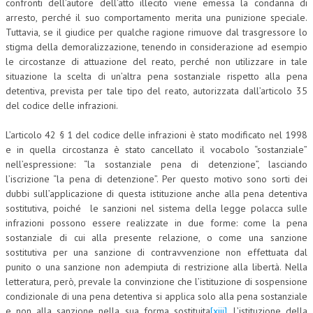
confronti dell’autore dell’atto illecito viene emessa la condanna di
arresto, perché il suo comportamento merita una punizione speciale.
Tuttavia, se il giudice per qualche ragione rimuove dal trasgressore lo
stigma della demoralizzazione, tenendo in considerazione ad esempio
le circostanze di attuazione del reato, perché non utilizzare in tale
situazione la scelta di un’altra pena sostanziale rispetto alla pena
detentiva, prevista per tale tipo del reato, autorizzata dall’articolo 35
del codice delle infrazioni.
L’articolo 42 § 1 del codice delle infrazioni è stato modificato nel 1998
e in quella circostanza è stato cancellato il vocabolo “sostanziale”
nell’espressione: “la sostanziale pena di detenzione”, lasciando
l’iscrizione “la pena di detenzione”. Per questo motivo sono sorti dei
dubbi sull’applicazione di questa istituzione anche alla pena detentiva
sostitutiva, poiché le sanzioni nel sistema della legge polacca sulle
infrazioni possono essere realizzate in due forme: come la pena
sostanziale di cui alla presente relazione, o come una sanzione
sostitutiva per una sanzione di contravvenzione non effettuata dal
punito o una sanzione non adempiuta di restrizione alla libertà. Nella
letteratura, però, prevale la convinzione che l’istituzione di sospensione
condizionale di una pena detentiva si applica solo alla pena sostanziale
e non alla sanzione nella sua forma sostituita
[xiii]
. L’istituzione della