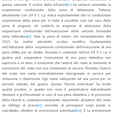
questa sanzione. Il codice delle infrazioni
[iv]
ha sempre consentito la
L’UMANISTA
sospensione condizionale della pena di detenzione. Tuttavia,
attualmente l’art. 69 § 1 c.p. indica esplicitamente che la condizionale
DIRITTO
sospensione della pena per il reato è possibile solo nel caso della
pena di prigione, ciò soddisfa le esigenze di abolizione della
DIRITTO PENALE D’IMPRESA
sospensione condizionale dell’esecuzione delle sanzioni, formulate
nella letteratura
[v]
. Vale la pena di notare che l’emendamento del
DIRITTO DEL LAVORO
2015 ha inoltre introdotto un’altra modifica fondamentale
DIRITTO DEL WEB
nell’istituzione della sospensione condizionale dell’esecuzione di una
pena inflitta per un delitto. Secondo il contenuto dell’art. 69 § 1 c.p. il
DIRITTO DELLE IMPRESE IN CRISI
giudice può sospendere l’esecuzione di una pena detentiva non
superiore a un anno, a condizione che l’autore del reato al momento di
CRIMINOLOGIA E CRIMINALISTICA
esecuzione del reato non era condannato al carcere. Pertanto, l’autore
del reato non viene immediatamente imprigionato in carcere per
SICUREZZA SUL LAVORO
reclusione o detenzione. Egli viene sottoposto ad una prova per un
FISCO
periodo indicato dal giudice. Questa “libertà controllata” ha molte
qualità positive, in quanto non isola il perpetratore dall’ambiente
DIRITTO TRIBUTARIO
familiare e professionale in caso di una pena detentiva o di privazione
della libertà e, contemporaneamente, imponendo all’autore del reato
FISCALITÀ INTERNAZIONALE
un obbligo di prova
[vi]
, consente di perseguire scopi penali e,
soprattutto, obiettivi di prevenzione individuale
[vii]
. È la prevenzione
TAX RISK MANAGEMENT