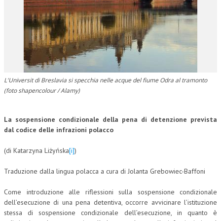
CORSI CE.S.E.D.
ARCHIVIO CORSI 2015
DIVENTA SOCIO
BROCHURE CE.S.E.D.
L'Universit di Breslavia si specchia nelle acque del fiume Odra al tramonto
LA RIVISTA
(foto shapencolour / Alamy)
LA RIVISTA
La sospensione condizionale della pena di detenzione prevista
dal codice delle infrazioni polacco
COMITATO SCIENTIFICO
COMITATO EDITORIALE
(di Katarzyna Liżyńska
[i]
)
REDAZIONE
Traduzione dalla lingua polacca a cura di Jolanta Grebowiec-Baffoni
PEER REVIEW
Come introduzione alle riflessioni sulla sospensione condizionale
dell’esecuzione di una pena detentiva, occorre avvicinare l’istituzione
CODICE ETICO
stessa di sospensione condizionale dell’esecuzione, in quanto è
AUTORI