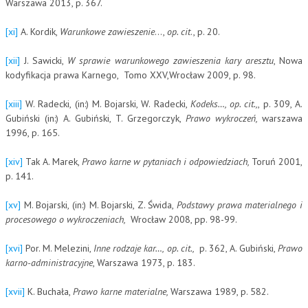
Warszawa 2013, p. 367.
[xi]
A. Kordik,
Warunkowe zawieszenie
…,
op. cit
., p. 20.
[xii]
J. Sawicki,
W sprawie warunkowego zawieszenia kary aresztu
, Nowa
kodyfikacja prawa Karnego,
Tomo XXV,Wrocław 2009, p. 98.
[xiii]
W. Radecki, (in:) M. Bojarski, W. Radecki,
Kodeks…, op. cit.,
, p. 309, A.
Gubiński (in:) A. Gubiński, T. Grzegorczyk,
Prawo wykroczeń,
warszawa
1996, p. 165.
[xiv]
Tak A. Marek,
Prawo karne w pytaniach i odpowiedziach,
Toruń 2001,
p. 141.
[xv]
M. Bojarski, (in:) M. Bojarski, Z. Świda,
Podstawy prawa materialnego i
procesowego o wykroczeniach,
Wrocław 2008, pp. 98-99.
[xvi]
Por. M. Melezini,
Inne rodzaje kar…, op. cit.,
p. 362, A. Gubiński,
Prawo
karno-administracyjne
, Warszawa 1973, p. 183.
[xvii]
K. Buchała,
Prawo karne materialne,
Warszawa 1989, p. 582.