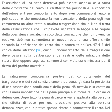
l’esecuzione di una pena detentiva può essere sospesa se, a causa
delle circostanze del reato, le caratteristiche personali e le condizioni
dell’autore e il suo comportamento dopo aver commesso il reato, si
può supporre che nonostante la non esecuzione della pena egli non
commetterà un altro reato o un’altra trasgressione simile. Non si tratta
della rassicurazione che il colpevole rispetterà la legge e le regole
della coesistenza sociale, ma solo della convinzione che non diventi un
recidivo, cioè non commetterà un nuovo reato o una offesa simile
secondo la definizione del reato simile contenuta nell’art. 47 § 2 del
codice delle infrazioni
[xii]
, quindi il riconoscimento della trasgressione
deve basarsi sulla deliberazione dei reati e delle infrazioni dello
stesso tipo oppure sugli atti commessi con violenza o minaccia per il
ricavo del profitto materiale.
La valutazione complessiva positiva del comportamento del
trasgressore e dei suoi condizionamenti personali gli darà la possibilità
di una sospensione condizionale della pena, ciò tuttavia è in contrasto
con la mera imposizione della pena principale in forma di un ordine di
detenzione. Dopo tutto, la pena di carcere viene applicata alla persona
che difetta di base per una previsione positiva, alla persona
demoralizzata, che in pratica spesso ritorna a commettere il reato. Nei