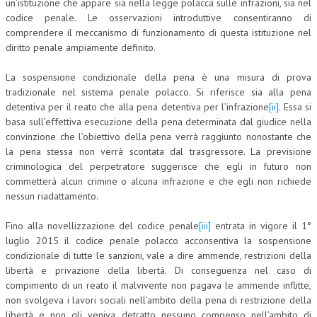
un’istituzione che appare sia nella legge polacca sulle infrazioni, sia nel
codice penale. Le osservazioni introduttive consentiranno di
COLLABORA CON NOI
comprendere il meccanismo di funzionamento di questa istituzione nel
diritto penale ampiamente definito.
ECONOMIA
La sospensione condizionale della pena è una misura di prova
CORPORATE SOCIAL RESPONSIBILITY
tradizionale nel sistema penale polacco. Si riferisce sia alla pena
ECONOMIA DELL’ARTE
detentiva per il reato che alla pena detentiva per l’infrazione
[ii]
. Essa si
basa sull’effettiva esecuzione della pena determinata dal giudice nella
INTERNAZIONALIZZAZIONE
convinzione che l’obiettivo della pena verrà raggiunto nonostante che
la pena stessa non verrà scontata dal trasgressore. La previsione
HUMAN RESOURCES
criminologica del perpetratore suggerisce che egli in futuro non
commetterà alcun crimine o alcuna infrazione e che egli non richiede
RISORSE UMANE
nessun riadattamento.
MARKETING
Fino alla novellizzazione del codice penale
[iii]
entrata in vigore il 1°
TREASURY IN FINANCIAL SERVICES
luglio 2015 il codice penale polacco acconsentiva la sospensione
condizionale di tutte le sanzioni, vale a dire ammende, restrizioni della
RISK MANAGEMENT
libertà e privazione della libertà. Di conseguenza nel caso di
compimento di un reato il malvivente non pagava le ammende inflitte,
SVILUPPO SOSTENIBILE
non svolgeva i lavori sociali nell’ambito della pena di restrizione della
libertà e non gli veniva detratto nessuno compenso nell’ambito di
PERSONA E CITTÀ