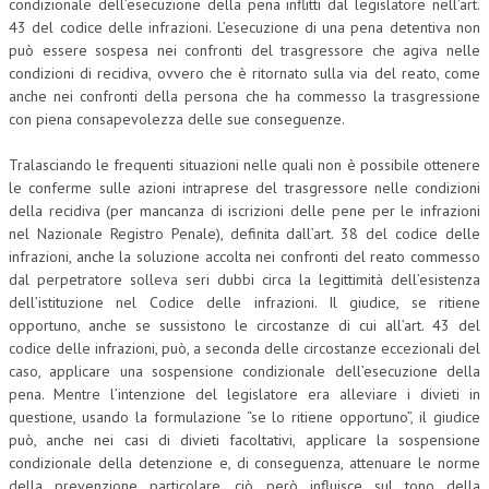
condizionale dell’esecuzione della pena inflitti dal legislatore nell’art.
43 del codice delle infrazioni. L’esecuzione di una pena detentiva non
può essere sospesa nei confronti del trasgressore che agiva nelle
condizioni di recidiva, ovvero che è ritornato sulla via del reato, come
anche nei confronti della persona che ha commesso la trasgressione
con piena consapevolezza delle sue conseguenze.
Tralasciando le frequenti situazioni nelle quali non è possibile ottenere
le conferme sulle azioni intraprese del trasgressore nelle condizioni
della recidiva (per mancanza di iscrizioni delle pene per le infrazioni
nel Nazionale Registro Penale), definita dall’art. 38 del codice delle
infrazioni, anche la soluzione accolta nei confronti del reato commesso
dal perpetratore solleva seri dubbi circa la legittimità dell’esistenza
dell’istituzione nel Codice delle infrazioni. Il giudice, se ritiene
opportuno, anche se sussistono le circostanze di cui all’art. 43 del
codice delle infrazioni, può, a seconda delle circostanze eccezionali del
caso, applicare una sospensione condizionale dell’esecuzione della
pena. Mentre l’intenzione del legislatore era alleviare i divieti in
questione, usando la formulazione “se lo ritiene opportuno”, il giudice
può, anche nei casi di divieti facoltativi, applicare la sospensione
condizionale della detenzione e, di conseguenza, attenuare le norme
della prevenzione particolare, ciò però influisce sul tono della