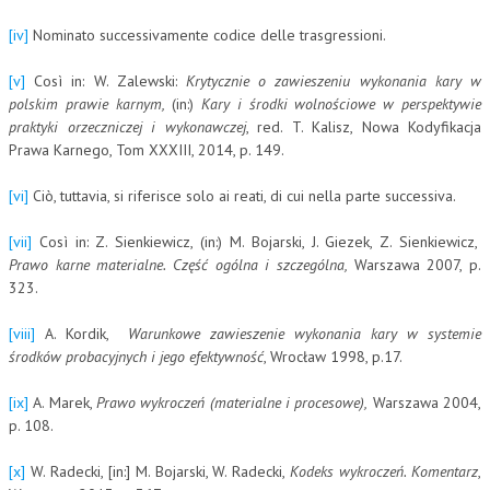
[iv]
Nominato successivamente codice delle trasgressioni.
[v]
Così in: W. Zalewski:
Krytycznie o zawieszeniu wykonania kary w
polskim prawie karnym,
(in:)
Kary i środki wolnościowe w perspektywie
praktyki orzeczniczej i wykonawczej
, red. T. Kalisz, Nowa Kodyfikacja
Prawa Karnego, Tom XXXIII, 2014, p. 149.
[vi]
Ciò, tuttavia, si riferisce solo ai reati, di cui nella parte successiva.
[vii]
Così in: Z. Sienkiewicz, (in:) M. Bojarski, J. Giezek, Z. Sienkiewicz,
Prawo karne materialne. Część ogólna i szczególna,
Warszawa 2007, p.
323.
[viii]
A. Kordik,
Warunkowe zawieszenie wykonania kary w systemie
środków probacyjnych i jego efektywność
, Wrocław 1998, p.17.
[ix]
A. Marek,
Prawo wykroczeń (materialne i procesowe),
Warszawa 2004,
p. 108.
[x]
W. Radecki, [in:] M. Bojarski, W. Radecki,
Kodeks wykroczeń. Komentarz
,