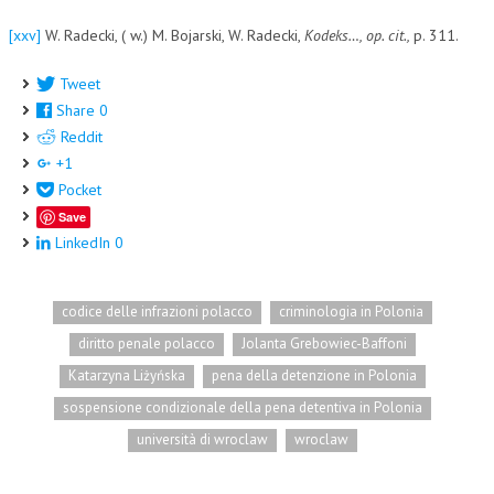
[xxv]
W. Radecki, ( w.) M. Bojarski, W. Radecki,
Kodeks…, op. cit.,
p. 311.
Tweet
Share
0
Reddit
+1
Pocket
Save
LinkedIn
0
codice delle infrazioni polacco
criminologia in Polonia
diritto penale polacco
Jolanta Grebowiec-Baffoni
Katarzyna Liżyńska
pena della detenzione in Polonia
sospensione condizionale della pena detentiva in Polonia
università di wroclaw
wroclaw