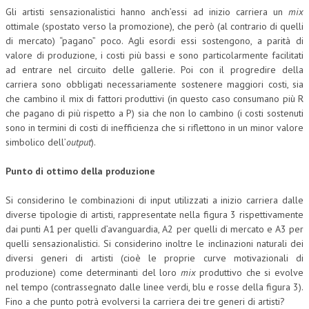
Gli artisti sensazionalistici hanno anch’essi ad inizio carriera un
mix
ottimale (spostato verso la promozione), che però (al contrario di quelli
di mercato) “pagano” poco. Agli esordi essi sostengono, a parità di
valore di produzione, i costi più bassi e sono particolarmente facilitati
ad entrare nel circuito delle gallerie. Poi con il progredire della
carriera sono obbligati necessariamente sostenere maggiori costi, sia
che cambino il mix di fattori produttivi (in questo caso consumano più R
che pagano di più rispetto a P) sia che non lo cambino (i costi sostenuti
sono in termini di costi di inefficienza che si riflettono in un minor valore
simbolico dell’
output
).
Punto di ottimo della produzione
Si considerino le combinazioni di input utilizzati a inizio carriera dalle
diverse tipologie di artisti, rappresentate nella figura 3 rispettivamente
dai punti A1 per quelli d’avanguardia, A2 per quelli di mercato e A3 per
quelli sensazionalistici. Si considerino inoltre le inclinazioni naturali dei
diversi generi di artisti (cioè le proprie curve motivazionali di
produzione) come determinanti del loro
mix
produttivo che si evolve
nel tempo (contrassegnato dalle linee verdi, blu e rosse della figura 3).
Fino a che punto potrà evolversi la carriera dei tre generi di artisti?