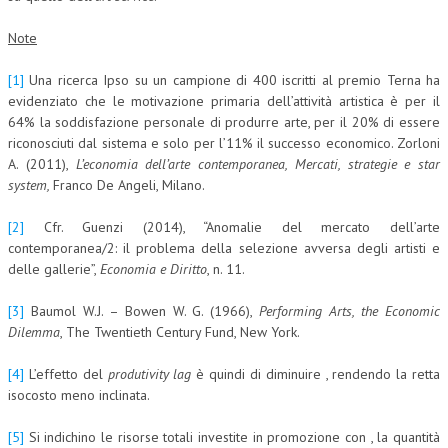
Note
[1]
Una ricerca Ipso su un campione di 400 iscritti al premio Terna ha
evidenziato che le motivazione primaria dell’attività artistica è per il
64% la soddisfazione personale di produrre arte, per il 20% di essere
riconosciuti dal sistema e solo per l’11% il successo economico. Zorloni
A. (2011),
L’economia dell’arte contemporanea, Mercati, strategie e star
system,
Franco De Angeli, Milano.
[2]
Cfr. Guenzi (2014), “Anomalie del mercato dell’arte
contemporanea/2: il problema della selezione avversa degli artisti e
delle gallerie”,
Economia e Diritto
, n. 11.
[3]
Baumol W.J. – Bowen W. G. (1966),
Performing Arts, the Economic
Dilemma
, The Twentieth Century Fund, New York.
[4]
L’effetto del
produtivity lag
è quindi di diminuire , rendendo la retta
isocosto meno inclinata.
[5]
Si indichino le risorse totali investite in promozione con , la quantità