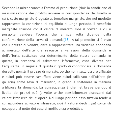
Secondo la microeconomia l’ottimo di produzione (cioè la condizione di
massimizzazione dei profitti) avviene in corrispondenza del livello in
cui il costo marginale è uguale al beneficio marginale, che nel modello
rappresenta la condizione di equilibrio di lungo periodo. Il beneficio
marginale coincide con il valore di mercato, cioè il prezzo a cui è
possibile vendere l’opera, che a sua volta dipende dalla
conformazione della curva di domanda
[13]
. A tal proposito si è visto
che il prezzo di vendita, oltre a rappresentare una variabile endogena
al mercato dell’arte che reagisce a variazioni della domanda e
dell’offerta, costituisce una determinante della stessa domanda, in
quanto, in presenza di asimmetrie informative, esso diventa per
l’acquirente un segnale di qualità in grado di condizionare la domanda
dei collezionisti. Il prezzo di mercato, poiché non risulta essere ufficiale
e quindi può essere camuffato, viene quindi utilizzato dall’offerta (le
gallerie) come leva di marketing, in grado a sostenere in maniera
artificiosa la domanda. La conseguenza è che nel breve periodo il
livello dei prezzi può (a volte anche sensibilmente) discostarsi dal
valore intrinseco delle opere. Nel lungo periodo esso tuttavia tende a
corrispondere al valore intrinseco, cioè il valore degli
input
contenuti
nell’opera al netto dei costi di inefficienza produttiva.