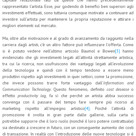
capitale relazionale fatti da quelle che hanno precedentemente
rappresentato l’artista. Esse, pur godendo di benefici ben superiori agli
investimenti effettuati, sono tuttavia comunque motivate a continuare ad
investire sull’artista per mantenere la propria reputazione e attirare i
migliori elementi sul mercato.
Ma, oltre alle motivazioni e al grado di avanzamento da raggiunto nella
carriera dagli artisti, c’è un altro fattore può influenzare l’offerta. Come
si è potuto vedere nell’ultimo articolo Baumol e Bowen
[3]
hanno
evidenziato che gli investimenti legati all’attività strettamente artistica,
tra cui la ricerca, non usufruiscono dei vantaggi legati all’evoluzione
della tecnologia e quindi con il tempo tendono a essere meno
produttivi rispetto agli investimenti in quei settori, come la promozione,
che invece possono trarre forte vantaggio dall’
Information and
Communication Technology
. Questo fenomeno, definito
cost desease
o
effetto
productivity lag,
fa sì che perché un artista abbia successo
convenga con il passare del tempo fare sempre più ricorso al
marketing rispetto all’impegno artistico
[4]
. Poiché l’attività di
promozione è svolta in gran parte dalle gallerie, sulla carta si
potrebbe supporre che il loro ruolo (nonché il loro potere contrattuale)
sia destinato a crescere in futuro, con un conseguente aumento dei costi
di transazione. In realtà con l’introduzione delle nuove tecnologie si è