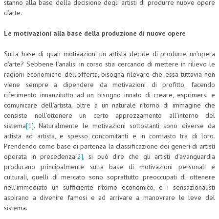
stanno alla base della decisione degli artisti di produrre nuove opere
d’arte.
COLLABORA CON NOI
Le motivazioni alla base della produzione di nuove opere
ECONOMIA
Sulla base di quali motivazioni un artista decide di produrre un’opera
CORPORATE SOCIAL RESPONSIBILITY
d’arte? Sebbene l’analisi in corso stia cercando di mettere in rilievo le
ECONOMIA DELL’ARTE
ragioni economiche dell’offerta, bisogna rilevare che essa tuttavia non
viene sempre a dipendere da motivazioni di profitto, facendo
INTERNAZIONALIZZAZIONE
riferimento innanzitutto ad un bisogno innato di creare, esprimersi e
comunicare dell’artista, oltre a un naturale ritorno di immagine che
HUMAN RESOURCES
consiste nell’ottenere un certo apprezzamento all’interno del
sistema
[1]
. Naturalmente le motivazioni sottostanti sono diverse da
RISORSE UMANE
artista ad artista, e spesso concomitanti e in contrasto tra di loro.
MARKETING
Prendendo come base di partenza la classificazione dei generi di artisti
operata in precedenza
[2]
, si può dire che gli artisti d’avanguardia
TREASURY IN FINANCIAL SERVICES
producano principalmente sulla base di motivazioni personali e
culturali, quelli di mercato sono soprattutto preoccupati di ottenere
RISK MANAGEMENT
nell’immediato un sufficiente ritorno economico, e i sensazionalisti
aspirano a divenire famosi e ad arrivare a manovrare le leve del
SVILUPPO SOSTENIBILE
sistema.
PERSONA E CITTÀ