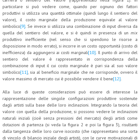
carriera o sentiero del valore (rappresentato nella figura 1). In
particolare si può vedere come, quando per ognuno dei fattori
produttivi si utilizza una quantità ottimale (quindi lungo il sentiero del
valore), il costo marginale della produzione equivale al valore
simbolico
[9]
. Se invece si utilizza una combinazione di input diversa da
quella del sentiero del valore, e si è quindi in presenza di un
mix
produttivo inefficiente (nel senso che si spendono le risorse a
disposizione in modo errato), si incorre in un costo opportunità (costo di
inefficienza) da aggiungersi ai costi marginali
[10]
. Il punto di arrivo del
sentiero del valore è rappresentato in corrispondenza della
combinazione di input il cui costo marginale è pari sia al suo valore
simbolico
[11]
, sia al beneficio marginale che ne corrisponde, ovvero il
valore massimo di mercato cui è possibile vendere il bene
[12]
.
Alla luce di queste considerazioni può essere di interesse la
rappresentazione delle singole configurazioni produttive sostenute
dagli artisti sulla base delle loro inclinazioni. Integrando la teoria del
valore con quella della produzione, si possono vedere le inclinazioni
naturali iniziali (cioè senza pressioni del mercato) degli artisti come
dotazioni di partenza (si veda la figura 2 e poi la figura 3), risultanti
dalla tangenza delle loro curve isocosto (che rappresentano una sorta
di vincolo di bilancio iniziale degli artisti), con le curve motivazionali di