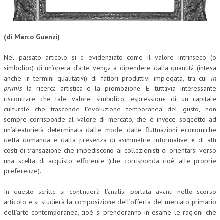
CORSI CE.S.E.D.
ARCHIVIO CORSI 2015
(di Marco Guenzi)
DIVENTA SOCIO
Nel passato articolo si è evidenziato come il valore intrinseco (o
simbolico) di un’opera d’arte venga a dipendere dalla quantità (intesa
BROCHURE CE.S.E.D.
anche in termini qualitativi) di fattori produttivi impiegata, tra cui
in
primis
la ricerca artistica e la promozione. E’ tuttavia interessante
LA RIVISTA
riscontrare che tale valore simbolico, espressione di un capitale
culturale che trascende l’evoluzione temporanea del gusto, non
LA RIVISTA
sempre corrisponde al valore di mercato, che è invece soggetto ad
COMITATO SCIENTIFICO
un’aleatorietà determinata dalle mode, dalle fluttuazioni economiche
della domanda e dalla presenza di asimmetrie informative e di alti
COMITATO EDITORIALE
costi di transazione che impediscono ai collezionisti di orientarsi verso
una scelta di acquisto efficiente (che corrisponda cioè alle proprie
REDAZIONE
preferenze).
PEER REVIEW
In questo scritto si continuerà l’analisi portata avanti nello scorso
articolo e si studierà la composizione dell’offerta del mercato primario
CODICE ETICO
dell’arte contemporanea, cioè si prenderanno in esame le ragioni che
AUTORI