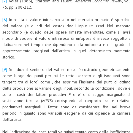
[7]
Adler (1985), “Stardom and Talent”,
American Economic Review
, Vol.
75, pp. 208-212.
[8]
In realtà il valore intrinseco solo nel mercato primario è specchio
del valore (e quindi del costo) degli input utilizzati. Nel mercato
secondario (e quello delle opere rimaste invendute), come si avrà
modo di vedere, il valore intrinseco di un’opera è invece soggetto a
fluttuazioni nel tempo che dipendono dalla notorietà e dal grado di
apprezzamento raggiunti dall’artista in quel determinato momento
storico.
[9]
Si indichi il sentiero del valore (esso è costruito geometricamente
come luogo dei punti per cui le rette isocosto e gli isoquanti sono
tangenti tra di loro) come , che esprime l’insieme dei punti di ottimo
della produzione al variare degli input, secondo la condizione , dove e
sono i costi dei fattori produttivi
P
e
R
e il saggio marginale di
sostituzione tecnica (
MRTS
) corrisponde al rapporto tra le relative
produttività marginali. I fattori sono da considerarsi fissi nel breve
periodo in quanto sono variabili esogene da cui dipende la carriera
dell’artista.
Nell’indicazione dei costi totali va quindi tenuto conto delle inefficienze