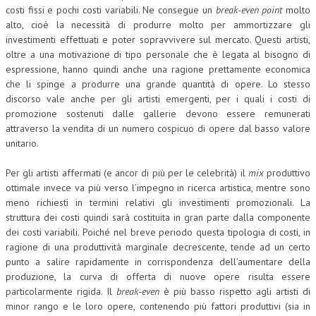
costi fissi e pochi costi variabili. Ne consegue un
break-even point
molto
alto, cioè la necessità di produrre molto per ammortizzare gli
investimenti effettuati e poter sopravvivere sul mercato. Questi artisti,
oltre a una motivazione di tipo personale che è legata al bisogno di
espressione, hanno quindi anche una ragione prettamente economica
che li spinge a produrre una grande quantità di opere. Lo stesso
discorso vale anche per gli artisti emergenti, per i quali i costi di
promozione sostenuti dalle gallerie devono essere remunerati
attraverso la vendita di un numero cospicuo di opere dal basso valore
unitario.
Per gli artisti affermati (e ancor di più per le celebrità) il
mix
produttivo
ottimale invece va più verso l’impegno in ricerca artistica, mentre sono
meno richiesti in termini relativi gli investimenti promozionali. La
struttura dei costi quindi sarà costituita in gran parte dalla componente
dei costi variabili. Poiché nel breve periodo questa tipologia di costi, in
ragione di una produttività marginale decrescente, tende ad un certo
punto a salire rapidamente in corrispondenza dell’aumentare della
produzione, la curva di offerta di nuove opere risulta essere
particolarmente rigida. Il
break-even
è più basso rispetto agli artisti di
minor rango e le loro opere, contenendo più fattori produttivi (sia in