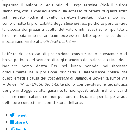
superano il valore di equilibrio di lungo termine (cioè il valore
simbolico), con la conseguenza di un eccesso di offerta di questi artisti
sul mercato (oltre il livello pareto-efficiente). Tuttavia ciò non
compromette la profittabilità degli
stake-holders
, poiché le perdite (cioè
la discesa dei prezzi a livello del valore intrinseco) sono riportate a
loro insaputa in seno ai futuri possessori delle opere, secondo un
meccanismo simile al
multi-level marketing
.
L’effetto dell’eccesso di promozione consiste nello spostamento di
breve periodo del sentiero di aggiustamento del valore, e quindi degli
isoquanti, verso destra. Essi nel lungo periodo poi ritornano
gradualmente nella posizione originaria. E’ interessante notare che
questi effetti a causa del
cost desease
di Baumol e Bowen (Baumol W.J.
– Bowen W. G. (1966),
Op. Cit.
), tendono, con l’evoluzione tecnologica
dei giorni d’oggi, ad allungarsi nel tempo. Questi artisti rischiano quindi
di finire immeritatamente, non per onori artistici ma per la pervicacia
delle loro condotte, nei libri di storia dell’arte.
Tweet
Share
0
Reddit