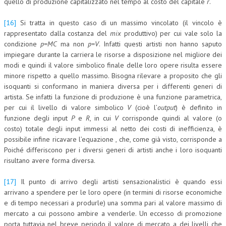
quello di produzione capitalizzato nel tempo al costo del capitale
r
.
[16]
Si tratta in questo caso di un massimo vincolato (il vincolo è
rappresentato dalla costanza del
mix
produttivo) per cui vale solo la
condizione
p=MC
ma non
p=V
. Infatti questi artisti non hanno saputo
impiegare durante la carriera le risorse a disposizione nel migliore dei
modi e quindi il valore simbolico finale delle loro opere risulta essere
minore rispetto a quello massimo. Bisogna rilevare a proposito che gli
isoquanti si conformano in maniera diversa per i differenti generi di
artista. Se infatti la funzione di produzione è una funzione parametrica,
per cui il livello di valore simbolico
V
(cioè l’
output
) è definito in
funzione degli input
P
e
R
, in cui
V
corrisponde quindi al valore (o
costo) totale degli input immessi al netto dei costi di inefficienza, è
possibile infine ricavare l’equazione , che, come già visto, corrisponde a
Poiché differiscono per i diversi generi di artisti anche i loro isoquanti
risultano avere forma diversa.
[17]
Il punto di arrivo degli artisti sensazionalistici è quando essi
arrivano a spendere per le loro opere (in termini di risorse economiche
e di tempo necessari a produrle) una somma pari al valore massimo di
mercato a cui possono ambire a venderle. Un eccesso di promozione
porta tuttavia nel breve periodo il valore di mercato a dei livelli che