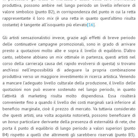
produttiva, possono ambire nel lungo periodo un livello inferiore di
valore simbolico (punto B2), in corrispondenza del punto in cui la retta
rappresentante il loro
mix
(è una retta in quanto quest’ultimo risulta
costante) è tangente all’isoquanto più elevato
[16]
.
Gli artisti sensazionalistici invece, grazie agli effetti di breve periodo
delle continuative campagne promozionali, sono in grado di arrivare
presto a quotazioni molto alte e sopra il livello di equilibrio. D’altro
canto, sebbene abbiano un
mix
ottimale in partenza, questi artisti nel
corso della carriera(a causa del rapido evolversi di questa) si trovano
anch’essi nell’impossibilità di adeguare la propria combinazione
produttiva verso un maggiore investimento in ricerca artistica. Venendo
a mancare l’adeguato livello culturale della produzione, il livello delle
quotazioni non può essere sostenuto nel lungo periodo, in quanto
l’attività di marketing risulta molto dispendiosa. Essa risulterà
conveniente fino a quando il livello dei costi marginali sarà inferiore al
beneficio marginale, cioè il prezzo di mercato. Va tuttavia considerato
che questi artisti, una volta acquisita notorietà, possono beneficiare di
un
bonus
particolare derivante della presenza di esternalità di rete, che
porta il punto di equilibrio di lungo periodo a valori superiori (punto
B4) rispetto a quelli che altrimenti gli sarebbero riservati (punto B3).