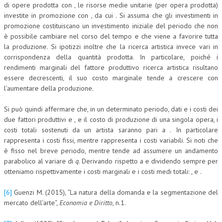
di opere prodotta con , le risorse medie unitarie (per opera prodotta)
investite in promozione con , da cui . Si assuma che gli investimenti in
promozione costituiscano un investimento iniziale del periodo che non
è possibile cambiare nel corso del tempo e che viene a favorire tutta
la produzione. Si ipotizzi inoltre che la ricerca artistica invece vari in
corrispondenza della quantità prodotta. In particolare, poiché i
rendimenti marginali del fattore produttivo ricerca artistica risultano
essere decrescenti, il suo costo marginale tende a crescere con
l’aumentare della produzione.
Si può quindi affermare che, in un determinato periodo, dati e i costi dei
due fattori produttivi e , e il costo di produzione di una singola opera, i
costi totali sostenuti da un artista saranno pari a . In particolare
rappresenta i costi fissi, mentre rappresenta i costi variabili. Si noti che
è fisso nel breve periodo, mentre tende ad assumere un andamento
parabolico al variare di
q
. Derivando rispetto a e dividendo sempre per
otteniamo rispettivamente i costi marginali e i costi medi totali: , e .
[6]
Guenzi M. (2015), “La natura della domanda e la segmentazione del
mercato dell’arte”,
Economia e Diritto
, n.1.