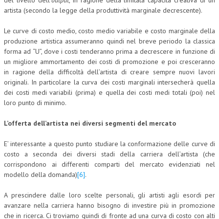
del livello dell’
output
, in ragione della limitata capacità creativa di un
artista (secondo la legge della produttività marginale decrescente).
Le curve di costo medio, costo medio variabile e costo marginale della
produzione artistica assumeranno quindi nel breve periodo la classica
forma ad “U”, dove i costi tenderanno prima a decrescere in funzione di
un migliore ammortamento dei costi di promozione e poi cresceranno
in ragione della difficoltà dell’artista di creare sempre nuovi lavori
originali. In particolare la curva dei costi marginali intersecherà quella
dei costi medi variabili (prima) e quella dei costi medi totali (poi) nel
loro punto di minimo.
L’offerta dell’artista nei diversi segmenti del mercato
E’ interessante a questo punto studiare la conformazione delle curve di
costo a seconda dei diversi stadi della carriera dell’artista (che
corrispondono ai differenti comparti del mercato evidenziati nel
modello della domanda)
[6]
.
A prescindere dalle loro scelte personali, gli artisti agli esordi per
avanzare nella carriera hanno bisogno di investire più in promozione
che in ricerca. Ci troviamo quindi di fronte ad una curva di costo con alti