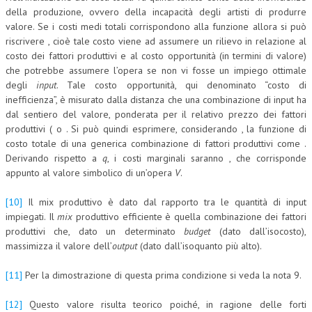
della produzione, ovvero della incapacità degli artisti di produrre
valore. Se i costi medi totali corrispondono alla funzione allora si può
riscrivere , cioè tale costo viene ad assumere un rilievo in relazione al
costo dei fattori produttivi e al costo opportunità (in termini di valore)
che potrebbe assumere l’opera se non vi fosse un impiego ottimale
degli
input
. Tale costo opportunità, qui denominato “costo di
inefficienza”, è misurato dalla distanza che una combinazione di input ha
dal sentiero del valore, ponderata per il relativo prezzo dei fattori
produttivi ( o . Si può quindi esprimere, considerando , la funzione di
costo totale di una generica combinazione di fattori produttivi come .
Derivando rispetto a
q
, i costi marginali saranno , che corrisponde
appunto al valore simbolico di un’opera
V
.
[10]
Il mix produttivo è dato dal rapporto tra le quantità di input
impiegati. Il
mix
produttivo efficiente è quella combinazione dei fattori
produttivi che, dato un determinato
budget
(dato dall’isocosto),
massimizza il valore dell’
output
(dato dall’isoquanto più alto).
[11]
Per la dimostrazione di questa prima condizione si veda la nota 9.
[12]
Questo valore risulta teorico poiché, in ragione delle forti