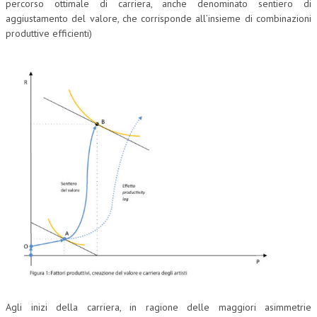
percorso ottimale di carriera, anche denominato sentiero di
aggiustamento del valore, che corrisponde all’insieme di combinazioni
NEWS
produttive efficienti)
ARCHIVIO EVENTI (FINO AL 2022)
CORSI ENTI TERZI
PUBBLICAZIONI
BOLLETTINO FINANZIAMENTI
TELEGRAM
DOCUMENTI
MANUALI E MONOGRAFIE
TESI DI LAUREA
MATERIALE DIDATTICO
INVITI E PROMOZIONI
Agli inizi della carriera, in ragione delle maggiori asimmetrie