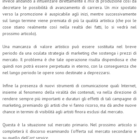
invece andando a influenzare direttamente il
mix
di produzione così da
decretare le possibilità di avanzamento di carriera. Un
mix
spostato
verso la promozione è auspicabile agli inizi, mentre successivamente
sul lungo termine viene premiata di più la qualità artistica (che poi le
cose stiano realmente così nella realtà dei fatti, lo si vedrà nel
prossimo articolo).
Una mancanza di valore artistico può essere sostituita nel breve
periodo da una oculata strategia di marketing che sostenga i prezzi di
mercato. Il problema è che tale operazione risulta dispendiosa e che
quindi non potrà essere perpetuata in eterno, con la conseguenza che
nel lungo periodo le opere sono destinate a deprezzarsi.
Infine la presenza di nuovi strumenti di comunicazione quali Internet,
insieme al fenomeno della viralità dei contenuti, va nella direzione di
rendere sempre più importanti e duraturi gli effetti di tali campagne di
marketing, premiando gli artisti che vi fanno ricorso, ma dà anche nuove
chance in termini di visibilità agli artisti finora esclusi dal mercato.
Questa è la situazione sul mercato primario. Nel prossimo articolo si
completerà il discorso esaminando l’offerta sul mercato secondario e
su quello dell’
art service
.