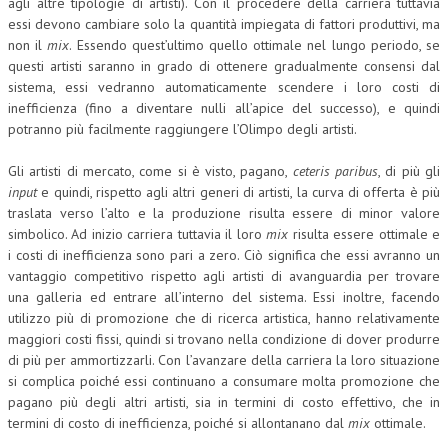
agli altre tipologie di artisti). Con il procedere della carriera tuttavia
essi devono cambiare solo la quantità impiegata di fattori produttivi, ma
non il
mix
. Essendo quest’ultimo quello ottimale nel lungo periodo, se
questi artisti saranno in grado di ottenere gradualmente consensi dal
sistema, essi vedranno automaticamente scendere i loro costi di
inefficienza (fino a diventare nulli all’apice del successo), e quindi
potranno più facilmente raggiungere l’Olimpo degli artisti.
Gli artisti di mercato, come si è visto, pagano,
ceteris paribus
, di più gli
input
e quindi, rispetto agli altri generi di artisti, la curva di offerta è più
traslata verso l’alto e la produzione risulta essere di minor valore
simbolico. Ad inizio carriera tuttavia il loro
mix
risulta essere ottimale e
i costi di inefficienza sono pari a zero. Ciò significa che essi avranno un
vantaggio competitivo rispetto agli artisti di avanguardia per trovare
una galleria ed entrare all’interno del sistema. Essi inoltre, facendo
utilizzo più di promozione che di ricerca artistica, hanno relativamente
maggiori costi fissi, quindi si trovano nella condizione di dover produrre
di più per ammortizzarli. Con l’avanzare della carriera la loro situazione
si complica poiché essi continuano a consumare molta promozione che
pagano più degli altri artisti, sia in termini di costo effettivo, che in
termini di costo di inefficienza, poiché si allontanano dal
mix
ottimale.