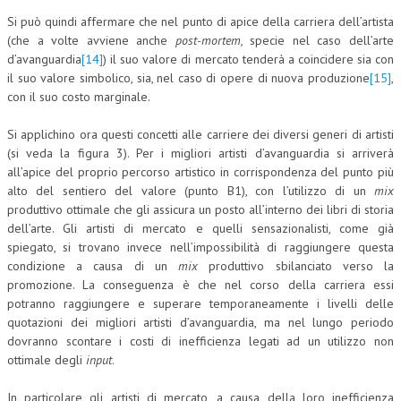
Si può quindi affermare che nel punto di apice della carriera dell’artista
(che a volte avviene anche
post-mortem,
specie nel caso dell’arte
d’avanguardia
[14]
) il suo valore di mercato tenderà a coincidere sia con
il suo valore simbolico, sia, nel caso di opere di nuova produzione
[15]
,
con il suo costo marginale.
Si applichino ora questi concetti alle carriere dei diversi generi di artisti
(si veda la figura 3). Per i migliori artisti d’avanguardia si arriverà
all’apice del proprio percorso artistico in corrispondenza del punto più
alto del sentiero del valore (punto B1), con l’utilizzo di un
mix
produttivo ottimale che gli assicura un posto all’interno dei libri di storia
dell’arte. Gli artisti di mercato e quelli sensazionalisti, come già
spiegato, si trovano invece nell’impossibilità di raggiungere questa
condizione a causa di un
mix
produttivo sbilanciato verso la
promozione. La conseguenza è che nel corso della carriera essi
potranno raggiungere e superare temporaneamente i livelli delle
quotazioni dei migliori artisti d’avanguardia, ma nel lungo periodo
dovranno scontare i costi di inefficienza legati ad un utilizzo non
ottimale degli
input
.
In particolare gli artisti di mercato, a causa della loro inefficienza