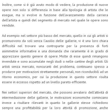
Inoltre, come si è già avuto modo di vedere, la produzione di nuove
L’UMANISTA
opere non solo si differenzia in base alla tipologia di artista che le
esegue, ma si evolve in funzione dell’avanzamento della carriera
DIRITTO
dell’artista e quindi del segmento di mercato nel quale le opere sono
vendute.
DIRITTO PENALE D’IMPRESA
DIRITTO DEL LAVORO
Ad esempio nel settore più basso del mercato, quello in cui gli artisti si
promuovono da soli senza l’ausilio delle gallerie, vi è una loro chiara
DIRITTO DEL WEB
difficoltà nel trovare una controparte per la presenza di forti
asimmetrie informative e una domanda che raramente è in grado di
DIRITTO DELLE IMPRESE IN CRISI
apprezzare questo genere di opere. Molte di esse quindi rimangono
invendute e sono accumulate negli studi o nelle cantine degli artisti. Gli
CRIMINOLOGIA E CRIMINALISTICA
artisti senza mercato, noncuranti del problema, continuano spesso a
produrre per motivazioni strettamente personali, non riconducibili ad un
SICUREZZA SUL LAVORO
ritorno economico, per cui la produzione in questo settore risulta
FISCO
essere in eccesso rispetto ad un livello pareto-efficiente.
DIRITTO TRIBUTARIO
Nei settori superiori del mercato, che possono avvalersi dell’attività di
intermediazione delle gallerie, le motivazioni economiche cominciano
FISCALITÀ INTERNAZIONALE
invece a risultare rilevanti in quanto le gallerie stesse richiedono
sempre una profittabilità per la loro attività di promozione, anche
TAX RISK MANAGEMENT