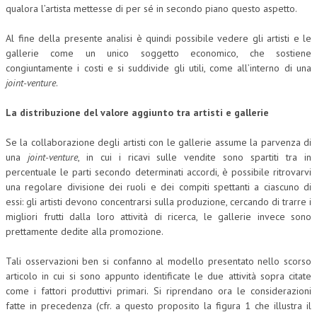
qualora l’artista mettesse di per sé in secondo piano questo aspetto.
CRIMINOLOGIA TRIBUTARIA
Al fine della presente analisi è quindi possibile vedere gli artisti e le
CFC E PARADISI FISCALI
gallerie come un unico soggetto economico, che sostiene
congiuntamente i costi e si suddivide gli utili, come all’interno di una
TRANSFER PRICING
joint-venture
.
PRASSI
La distribuzione del valore aggiunto tra artisti e gallerie
AMMINISTRATIVA
Se la collaborazione degli artisti con le gallerie assume la parvenza di
TRIBUTARIA
una
joint-venture
, in cui i ricavi sulle vendite sono spartiti tra in
percentuale le parti secondo determinati accordi, è possibile ritrovarvi
GIURISPRUDENZA
una regolare divisione dei ruoli e dei compiti spettanti a ciascuno di
essi: gli artisti devono concentrarsi sulla produzione, cercando di trarre i
EUROPEA
migliori frutti dalla loro attività di ricerca, le gallerie invece sono
COSTITUZIONALE
prettamente dedite alla promozione.
CIVILE
Tali osservazioni ben si confanno al modello presentato nello scorso
articolo in cui si sono appunto identificate le due attività sopra citate
TRIBUTARIA
come i fattori produttivi primari. Si riprendano ora le considerazioni
fatte in precedenza (cfr. a questo proposito la figura 1 che illustra il
PENALE