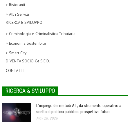
> Ristoranti
CORSI CE.S.E.D.
> Altri Servizi
ARCHIVIO CORSI 2015
RICERCA E SVILUPPO
DIVENTA SOCIO
> Criminologia e Criminalistica Tributaria
BROCHURE CE.S.E.D.
> Economia Sostenibile
> Smart City
LA RIVISTA
DIVENTA SOCIO Ce.S.E.D.
LA RIVISTA
CONTATTI
COMITATO SCIENTIFICO
COMITATO EDITORIALE
RICERCA & SVILUPPO
REDAZIONE
L’impiego dei metodi A.I., da strumento operativo a
PEER REVIEW
scelta di politica pubblica: prospettive future
May 28, 2026
CODICE ETICO
AUTORI