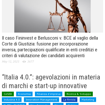
CRIMINOLOGIA TRIBUTARIA
CFC E PARADISI FISCALI
TRANSFER PRICING
PRASSI
Il caso Fininvest e Berlusconi v. BCE al vaglio della
AMMINISTRATIVA
Corte di Giustizia: fusione per incorporazione
inversa, partecipazioni qualificate in enti creditizi e
TRIBUTARIA
criteri di valutazione dei candidati acquirenti
GIURISPRUDENZA
May 12, 2025
3677
EUROPEA
“Italia 4.0.”: agevolazioni in materia
COSTITUZIONALE
di marchi e start-up innovative
CIVILE
TRIBUTARIA
CeSED
Economia
Finanza d'impresa
Ricerca & Sviluppo
Industria 4.0
Innovation Management
La Rivista
Marketing
PENALE