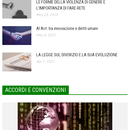
LE FORME DELLA VIOLENZA DI GENERE E
L’IMPORTANZA DI FARE RETE
COLLABORA CON NOI
May 28, 2026
ECONOMIA
AI Act: tra innovazione e diritti umani
CORPORATE SOCIAL RESPONSIBILITY
May 6, 2025
ECONOMIA DELL’ARTE
INTERNAZIONALIZZAZIONE
LA LEGGE SUL DIVORZIO E LA SUA EVOLUZIONE
Apr 7, 2025
HUMAN RESOURCES
RISORSE UMANE
MARKETING
ACCORDI E CONVENZIONI
TREASURY IN FINANCIAL SERVICES
RISK MANAGEMENT
SVILUPPO SOSTENIBILE
PERSONA E CITTÀ