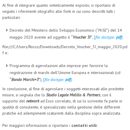
Al fine di integrare quanto sinteticamente esposto, si riportano di
seguito i riferimenti sitografici alle fonti in cui sono descritti tutti i
particolari:
Decreto del Ministero dello Sviluppo Economico (“
MiSE
”) del 14
maggio 2020 avente ad oggetto il
“
Voucher 3I
”
,
[
file doctype:
pdf
]
:
file:///C:/Users/Rocco/Downloads/Decreto_Voucher_3I_maggio_2020.pd
f e;
Programma di agevolazioni alle imprese per favorire la
registrazione di marchi dell’Unione Europea e internazionali (cd
“
Bando Marchi+3
”
),
[
file doctype:
pdf
]
:
In conclusione, al fine di agevolare i soggetti interessati alle predette
misure, si segnala che lo
Studio Legale Melillo & Partners
, con il
supporto del
network
ad Esso correlato, di cui lo scrivente fa parte in
qualità di consulente, è specializzato nella gestione delle differenti
pratiche ed adempimenti scaturenti dalla disciplina sopra analizzata.
Per maggiori informazioni si riportano i
contatti utili
: