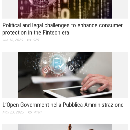
L’UMANISTA
DIRITTO
Political and legal challenges to enhance consumer
DIRITTO PENALE D’IMPRESA
protection in the Fintech era
Jun 18, 2025
529
DIRITTO DEL LAVORO
DIRITTO DEL WEB
DIRITTO DELLE IMPRESE IN CRISI
CRIMINOLOGIA E CRIMINALISTICA
SICUREZZA SUL LAVORO
FISCO
L’Open Government nella Pubblica Amministrazione
DIRITTO TRIBUTARIO
May 23, 2025
4161
FISCALITÀ INTERNAZIONALE
TAX RISK MANAGEMENT