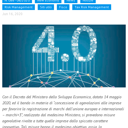
N. 086 - 06/2020
New Economy
News
Notizie
Risk Management
Siti utili
Fisco
Tax Risk Management
NEWS
Jun 16, 2020
ARCHIVIO EVENTI (FINO AL 2022)
CORSI ENTI TERZI
PUBBLICAZIONI
BOLLETTINO FINANZIAMENTI
TELEGRAM
DOCUMENTI
MANUALI E MONOGRAFIE
Con il Decreto del Ministero dello Sviluppo Economico, datato 14 maggio
TESI DI LAUREA
2020, ed il bando in materia di “concessione di agevolazioni alle imprese
per favorire la registrazione di marchi dell’unione europea e internazionali
MATERIALE DIDATTICO
– marchi+3”, realizzato dal medesimo Ministero, si prevedono misure
agevolative rivolte a tutte quelle imprese dallo spiccato carattere
INVITI E PROMOZIONI
innovativo. Tali misure hanno il medesimo obiettivo, ossia, la