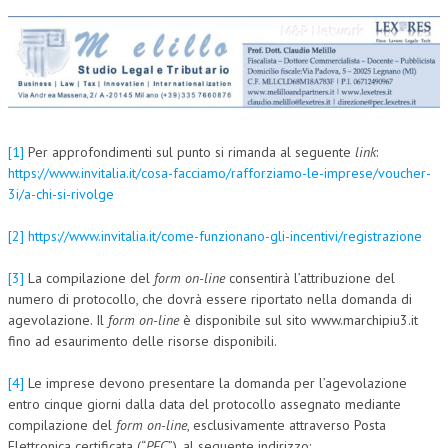
[1]
Per approfondimenti sul punto si rimanda al seguente
link
:
https://www.invitalia.it/cosa-facciamo/rafforziamo-le-imprese/voucher-
3i/a-chi-si-rivolge
[2]
https://www.invitalia.it/come-funzionano-gli-incentivi/registrazione
[3]
La compilazione del
form on-line
consentirà l’attribuzione del
numero di protocollo, che dovrà essere riportato nella domanda di
agevolazione. Il
form on-line
è disponibile sul sito www.marchipiu3.it
fino ad esaurimento delle risorse disponibili.
[4]
Le imprese devono presentare la domanda per l’agevolazione
entro cinque giorni dalla data del protocollo assegnato mediante
compilazione del
form on-line
, esclusivamente attraverso Posta
Elettronica certificata (“
PEC
”), al seguente indirizzo: