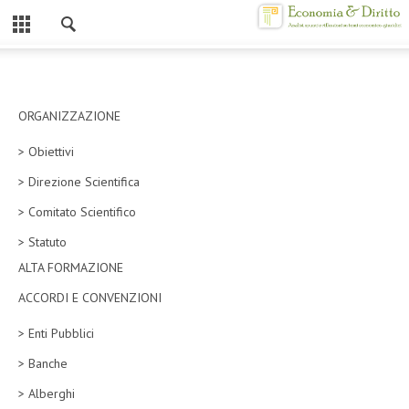
Chiuso
HOME
CHI SIAMO
ORGANIZZAZIONE
> Obiettivi
MISSION
> Direzione Scientifica
CONTATTI
> Comitato Scientifico
CENTRO STUDI
> Statuto
ALTA FORMAZIONE
ATTO COSTITUTIVO E STATUTO
ACCORDI E CONVENZIONI
ORGANIZZAZIONE
> Enti Pubblici
OBIETTIVI
> Banche
DIREZIONE SCIENTIFICA
> Alberghi
ALTA FORMAZIONE