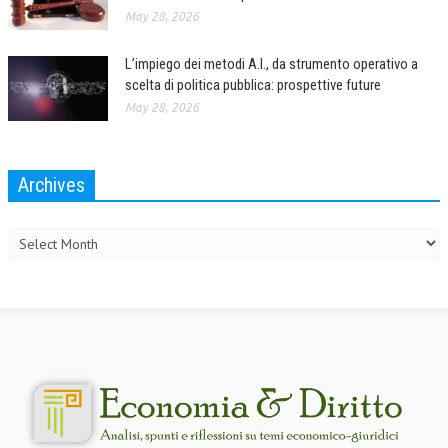
May 28, 2026
L’UMANISTA
L’impiego dei metodi A.I., da strumento operativo a
DIRITTO
scelta di politica pubblica: prospettive future
DIRITTO PENALE D’IMPRESA
May 28, 2026
DIRITTO DEL LAVORO
Archives
DIRITTO DEL WEB
Archives
DIRITTO DELLE IMPRESE IN CRISI
CRIMINOLOGIA E CRIMINALISTICA
SICUREZZA SUL LAVORO
FISCO
DIRITTO TRIBUTARIO
FISCALITÀ INTERNAZIONALE
TAX RISK MANAGEMENT