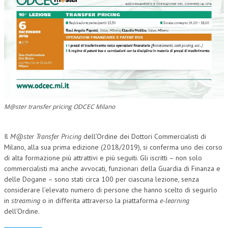
CORSI CE.S.E.D.
ARCHIVIO CORSI 2015
DIVENTA SOCIO
BROCHURE CE.S.E.D.
LA RIVISTA
M@ster transfer pricing ODCEC Milano
LA RIVISTA
COMITATO SCIENTIFICO
Il
M@ster Transfer Pricing
dell’Ordine dei Dottori Commercialisti di
Milano, alla sua prima edizione (2018/2019), si conferma uno dei corso
COMITATO EDITORIALE
di alta formazione più attrattivi e più seguiti. Gli iscritti – non solo
commercialisti ma anche avvocati, funzionari della Guardia di Finanza e
REDAZIONE
delle Dogane – sono stati circa 100 per ciascuna lezione, senza
considerare l’elevato numero di persone che hanno scelto di seguirlo
PEER REVIEW
in
streaming
o in differita attraverso la piattaforma
e-learning
CODICE ETICO
dell’Ordine.
AUTORI