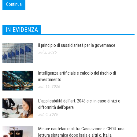
Continua
COLLABORA CON NOI
ECONOMIA
IN EVIDENZA
CORPORATE SOCIAL RESPONSIBILITY
Il principio di sussidiarietà per la governance
ECONOMIA DELL’ARTE
Jul 2, 2026
INTERNAZIONALIZZAZIONE
HUMAN RESOURCES
Intelligenza artificiale e calcolo del rischio di
RISORSE UMANE
investimento
Jun 15, 2026
MARKETING
L’applicabilità dell’art. 2043 c.c. in caso di vizi o
TREASURY IN FINANCIAL SERVICES
difformità dell’opera
RISK MANAGEMENT
Jun 4, 2026
SVILUPPO SOSTENIBILE
Misure cautelari reali tra Cassazione e CEDU: una
lettura sistemica dopo Isaia e altri c. Italia
PERSONA E CITTÀ