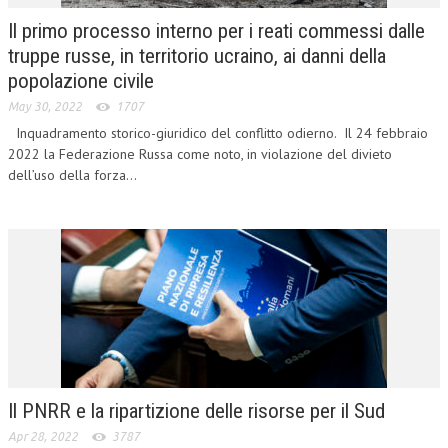
Il primo processo interno per i reati commessi dalle
COLLABORA CON NOI
truppe russe, in territorio ucraino, ai danni della
ECONOMIA
popolazione civile
May 30, 2022
1707
CORPORATE SOCIAL RESPONSIBILITY
Inquadramento storico-giuridico del conflitto odierno. Il 24 febbraio
ECONOMIA DELL’ARTE
2022 la Federazione Russa come noto, in violazione del divieto
dell’uso della forza...
INTERNAZIONALIZZAZIONE
HUMAN RESOURCES
RISORSE UMANE
MARKETING
TREASURY IN FINANCIAL SERVICES
RISK MANAGEMENT
Il PNRR e la ripartizione delle risorse per il Sud
SVILUPPO SOSTENIBILE
Apr 28, 2022
3787
PERSONA E CITTÀ