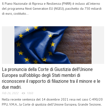
Il Piano Nazionale di Ripresa e Resilienza (PNRR) è incluso all’interno
L’UMANISTA
del programma Next Generation EU (NGEU), pacchetto da 750 miliardi
di euro, costituito...
DIRITTO
DIRITTO PENALE D’IMPRESA
DIRITTO DEL LAVORO
DIRITTO DEL WEB
DIRITTO DELLE IMPRESE IN CRISI
CRIMINOLOGIA E CRIMINALISTICA
La pronuncia della Corte di Giustizia dell’Unione
SICUREZZA SUL LAVORO
Europea sull’obbligo degli Stati membri di
FISCO
riconoscere il rapporto di filiazione tra il minore e le
due madri.
DIRITTO TRIBUTARIO
Feb 26, 2022
1868
FISCALITÀ INTERNAZIONALE
Nella recente sentenza del 14 dicembre 2021 resa nel caso C-490/20
PPU, V.M.A., la Corte di giustizia dell’Unione Europea, Grande Sezione,
TAX RISK MANAGEMENT