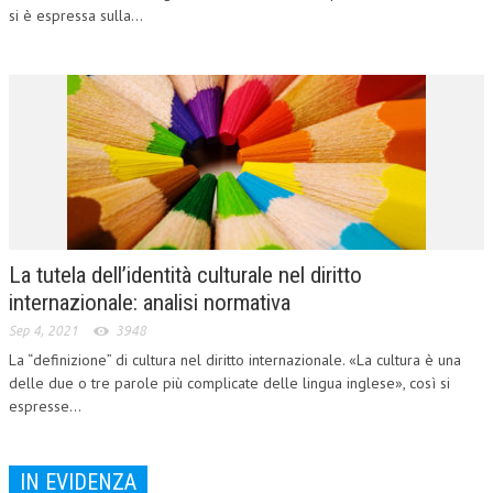
si è espressa sulla...
CRIMINOLOGIA TRIBUTARIA
CFC E PARADISI FISCALI
TRANSFER PRICING
PRASSI
AMMINISTRATIVA
TRIBUTARIA
La tutela dell’identità culturale nel diritto
GIURISPRUDENZA
internazionale: analisi normativa
EUROPEA
Sep 4, 2021
3948
COSTITUZIONALE
La “definizione” di cultura nel diritto internazionale. «La cultura è una
delle due o tre parole più complicate delle lingua inglese», così si
CIVILE
espresse...
TRIBUTARIA
IN EVIDENZA
PENALE