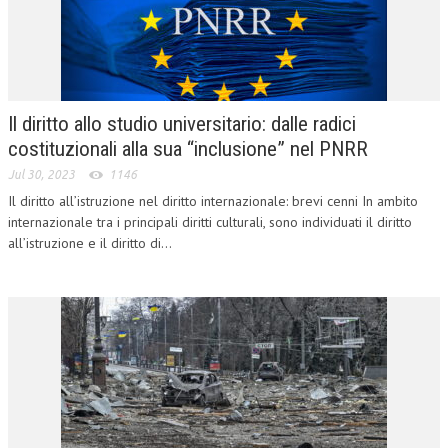
CORSI CE.S.E.D.
ARCHIVIO CORSI 2015
DIVENTA SOCIO
Il diritto allo studio universitario: dalle radici
BROCHURE CE.S.E.D.
costituzionali alla sua “inclusione” nel PNRR
Jul 30, 2023
1146
LA RIVISTA
Il diritto all’istruzione nel diritto internazionale: brevi cenni In ambito
internazionale tra i principali diritti culturali, sono individuati il diritto
LA RIVISTA
all’istruzione e il diritto di...
COMITATO SCIENTIFICO
COMITATO EDITORIALE
REDAZIONE
PEER REVIEW
CODICE ETICO
AUTORI