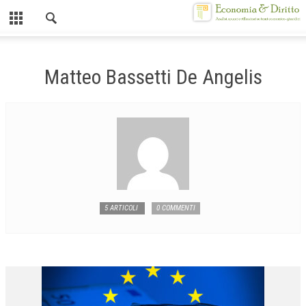
Chiuso
HOME
Matteo Bassetti De Angelis
CHI SIAMO
MISSION
CONTATTI
CENTRO STUDI
ATTO COSTITUTIVO E STATUTO
5 ARTICOLI
0 COMMENTI
ORGANIZZAZIONE
OBIETTIVI
DIREZIONE SCIENTIFICA
ALTA FORMAZIONE