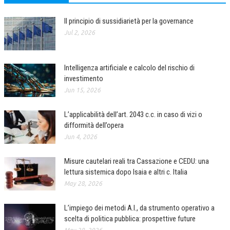
NEWS
Il principio di sussidiarietà per la governance
Jul 2, 2026
ARCHIVIO EVENTI (FINO AL 2022)
CORSI ENTI TERZI
Intelligenza artificiale e calcolo del rischio di
PUBBLICAZIONI
investimento
Jun 15, 2026
BOLLETTINO FINANZIAMENTI
L’applicabilità dell’art. 2043 c.c. in caso di vizi o
TELEGRAM
difformità dell’opera
Jun 4, 2026
DOCUMENTI
Misure cautelari reali tra Cassazione e CEDU: una
MANUALI E MONOGRAFIE
lettura sistemica dopo Isaia e altri c. Italia
TESI DI LAUREA
May 28, 2026
MATERIALE DIDATTICO
L’impiego dei metodi A.I., da strumento operativo a
scelta di politica pubblica: prospettive future
INVITI E PROMOZIONI