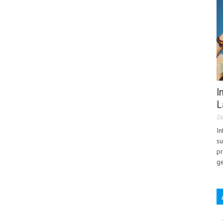
I
L
De
In
su
pr
ge