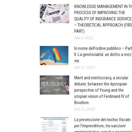
KNOWLEDGE MANAGEMENT IN T
PROCESS OF IMPROVING THE
QUALITY OF INSURANCE SERVICE
– THEORETICAL APPROACH (FIR
PART)
Feb 6, 2025
In nome dell’ordine pubblico – Par
II. La genitorialità: un diritto a me
via
Dec 31, 2023
Merit and meritocracy, a secular
debate: between the dystopian
perspective of Young and the
utopian vision of Ferdinand IV of
Bourbon
Oct 31, 2022
La prevenzione del rischio fiscale
per l’imprenditore, tra sanzioni