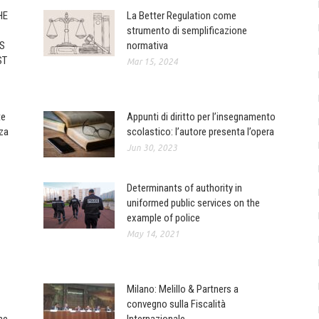
HE
La Better Regulation come
strumento di semplificazione
S
normativa
ST
Mar 15, 2024
te
Appunti di diritto per l’insegnamento
zza
scolastico: l’autore presenta l’opera
Jun 30, 2023
Determinants of authority in
uniformed public services on the
example of police
May 14, 2021
Milano: Melillo & Partners a
convegno sulla Fiscalità