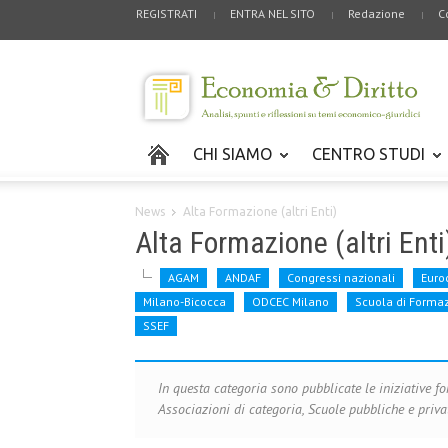
REGISTRATI
ENTRA NEL SITO
Redazione
C
CHI SIAMO
CENTRO STUDI
News
Alta Formazione (altri Enti)
Alta Formazione (altri Enti
AGAM
ANDAF
Congressi nazionali
Euro
Milano-Bicocca
ODCEC Milano
Scuola di Forma
SSEF
In questa categoria sono pubblicate le iniziative for
Associazioni di categoria, Scuole pubbliche e priva