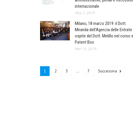
amministrative, penali e riscossio
internazionale
May 1, 2019
Milano, 18 marzo 2019: il Dott.
Miranda dell’Agenzia delle Entrate
ospite del Dott. Melillo nel corso 
Patent Box
Mar 13, 2019
1
2
3
...
7
Successiva