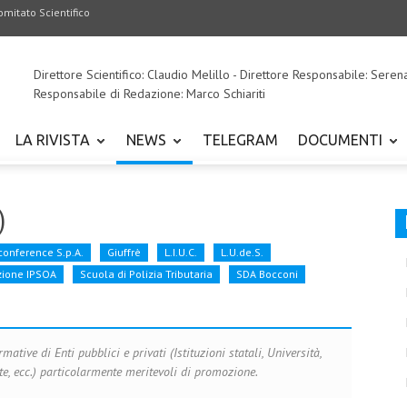
omitato Scientifico
Direttore Scientifico: Claudio Melillo - Direttore Responsabile: Seren
Responsabile di Redazione: Marco Schiariti
LA RIVISTA
NEWS
TELEGRAM
DOCUMENTI
)
conference S.p.A.
Giuffrè
L.I.U.C.
L.U.de.S.
zione IPSOA
Scuola di Polizia Tributaria
SDA Bocconi
mative di Enti pubblici e privati (Istituzioni statali, Università,
te, ecc.) particolarmente meritevoli di promozione.