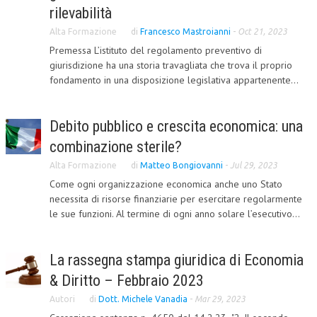
rilevabilità
COLLABORA CON NOI
Alta Formazione
di
Francesco Mastroianni
-
Oct 21, 2023
Premessa L’istituto del regolamento preventivo di
ECONOMIA
giurisdizione ha una storia travagliata che trova il proprio
CORPORATE SOCIAL RESPONSIBILITY
fondamento in una disposizione legislativa appartenente...
ECONOMIA DELL’ARTE
Debito pubblico e crescita economica: una
INTERNAZIONALIZZAZIONE
combinazione sterile?
HUMAN RESOURCES
Alta Formazione
di
Matteo Bongiovanni
-
Jul 29, 2023
RISORSE UMANE
Come ogni organizzazione economica anche uno Stato
necessita di risorse finanziarie per esercitare regolarmente
MARKETING
le sue funzioni. Al termine di ogni anno solare l’esecutivo...
TREASURY IN FINANCIAL SERVICES
La rassegna stampa giuridica di Economia
RISK MANAGEMENT
& Diritto – Febbraio 2023
SVILUPPO SOSTENIBILE
Autori
di
Dott. Michele Vanadia
-
Mar 29, 2023
PERSONA E CITTÀ