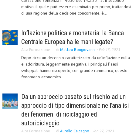
Cassazione sentenza n 4650 del 14.2.23 "2. Il secondo
motivo, il quale può essere esaminato per primo, trattandosi
L’UMANISTA
di una ragione della decisione concorrente, è...
DIRITTO
Inflazione politica e monetaria: la Banca
DIRITTO PENALE D’IMPRESA
Centrale Europea ha le mani legate?
DIRITTO DEL LAVORO
Alta Formazione
di
Matteo Bongiovanni
-
Feb 15, 2023
DIRITTO DEL WEB
Dopo circa un decennio caratterizzato da un’inflazione nulla
e, addirittura, leggermente negativa, i principali Paesi
DIRITTO DELLE IMPRESE IN CRISI
sviluppati hanno riscoperto, con grande rammarico, questo
fenomeno economico...
CRIMINOLOGIA E CRIMINALISTICA
SICUREZZA SUL LAVORO
Da un approccio basato sul rischio ad un
FISCO
approccio di tipo dimensionale nell’analisi
DIRITTO TRIBUTARIO
dei fenomeni di riciclaggio ed
autoriciclaggio
FISCALITÀ INTERNAZIONALE
Alta Formazione
di
Aurelio Calcagno
-
Jan 27, 2023
TAX RISK MANAGEMENT