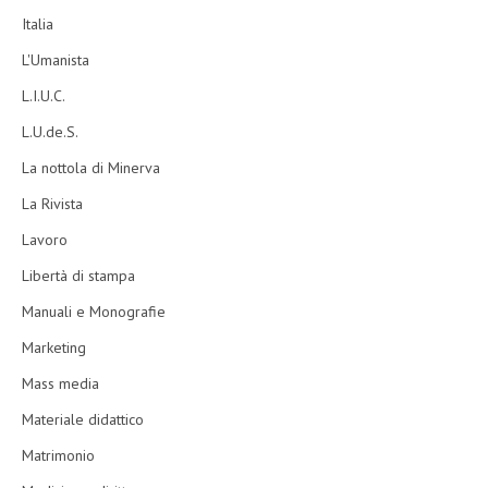
Italia
L'Umanista
L.I.U.C.
L.U.de.S.
La nottola di Minerva
La Rivista
Lavoro
Libertà di stampa
Manuali e Monografie
Marketing
Mass media
Materiale didattico
Matrimonio