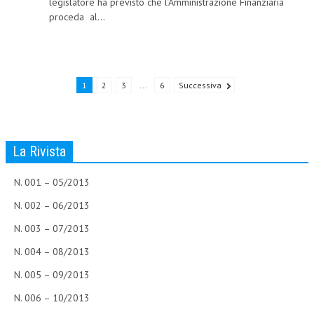
legislatore ha previsto che l’Amministrazione Finanziaria
proceda al...
NEWS
ARCHIVIO EVENTI (FINO AL 2022)
CORSI ENTI TERZI
1
2
3
...
6
Successiva
PUBBLICAZIONI
BOLLETTINO FINANZIAMENTI
La Rivista
TELEGRAM
N. 001 – 05/2013
DOCUMENTI
N. 002 – 06/2013
MANUALI E MONOGRAFIE
N. 003 – 07/2013
TESI DI LAUREA
N. 004 – 08/2013
N. 005 – 09/2013
MATERIALE DIDATTICO
N. 006 – 10/2013
INVITI E PROMOZIONI