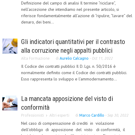
Definizione del campo di analisi Il termine “riciclare”,
CRIMINOLOGIA TRIBUTARIA
nell’accezione che intendiamo nel presente articolo, si
riferisce fondamentalmente all’azione di “ripulire, “lavare” del
CFC E PARADISI FISCALI
denaro, dei beni...
TRANSFER PRICING
Gli indicatori quantitativi per il contrasto
PRASSI
alla corruzione negli appalti pubblici
AMMINISTRATIVA
Alta Formazione
di
Aurelio Calcagno
-
Oct 11, 2022
TRIBUTARIA
Il Codice dei contratti pubblici Il D. Lgs. n. 50/2016 è
normalmente definito come il Codice dei contratti pubblici.
GIURISPRUDENZA
Esso rappresenta lo sviluppo e l’ammodernamento...
EUROPEA
La mancata apposizione del visto di
COSTITUZIONALE
conformità
CIVILE
Professionisti
Altri esperti
di
Marco Cardillo
-
Sep 30, 2022
TRIBUTARIA
Nel caso di compensazione di crediti in violazione
dell'obbligo di apposizione del visto di conformità, il
PENALE