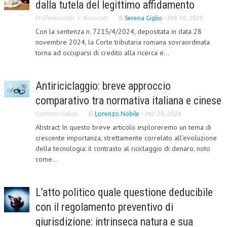
dalla tutela del legittimo affidamento
CORSI CE.S.E.D.
Professionisti
Avvocati
di
Serena Giglio
-
Feb 18, 2025
Con la sentenza n. 7215/4/2024, depositata in data 28
ARCHIVIO CORSI 2015
novembre 2024, la Corte tributaria romana sovraordinata
DIVENTA SOCIO
torna ad occuparsi di credito alla ricerca e...
BROCHURE CE.S.E.D.
Antiriciclaggio: breve approccio
LA RIVISTA
comparativo tra normativa italiana e cinese
LA RIVISTA
Commercialisti
di
Lorenzo Nobile
-
Mar 29, 2024
Abstract In questo breve articolo esploreremo un tema di
COMITATO SCIENTIFICO
crescente importanza, strettamente correlato all'evoluzione
della tecnologia: il contrasto al riciclaggio di denaro, noto
COMITATO EDITORIALE
come...
REDAZIONE
PEER REVIEW
L’atto politico quale questione deducibile
con il regolamento preventivo di
CODICE ETICO
giurisdizione: intrinseca natura e sua
AUTORI