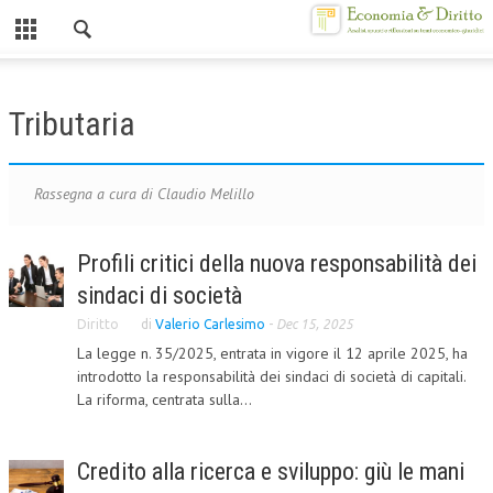
Chiuso
HOME
Tributaria
CHI SIAMO
MISSION
Rassegna a cura di Claudio Melillo
CONTATTI
Profili critici della nuova responsabilità dei
CENTRO STUDI
sindaci di società
ATTO COSTITUTIVO E STATUTO
Diritto
di
Valerio Carlesimo
-
Dec 15, 2025
La legge n. 35/2025, entrata in vigore il 12 aprile 2025, ha
ORGANIZZAZIONE
introdotto la responsabilità dei sindaci di società di capitali.
La riforma, centrata sulla...
OBIETTIVI
DIREZIONE SCIENTIFICA
Credito alla ricerca e sviluppo: giù le mani
ALTA FORMAZIONE