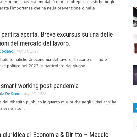
iva si esprime in diverse modalità e per molteplici casistiche negli
derata l’importanza che ha nella prevenzione o nella
 partita aperta. Breve excursus su una delle
ioni del mercato del lavoro.
Ciociano
-
Mar 31, 2023
ttute tematiche di economia del lavoro, il salario minimo è
sse politico nel 2022, in particolare dal giugno...
o smart working post-pandemia
da De Simio
-
Aug 22, 2022
 del dibattito pubblico in quanto misura che negli ultimi anni ha
iness e allo...
Ar
 giuridica di Economia & Diritto – Maggio