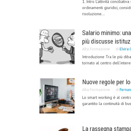
1. Intro L’attività conciliat
ordinamenti giuridici, consi
risoluzione...
Salario minimo: una
più discusse istituz
Alta Formazione
di
Elvira 
Introduzione Tra le più diba
tornato al centro dell’intere
Nuove regole per l
Alta Formazione
di
Fernan
Lo smart working è al centro
garantito la continuità di bus
La rassegna stampa