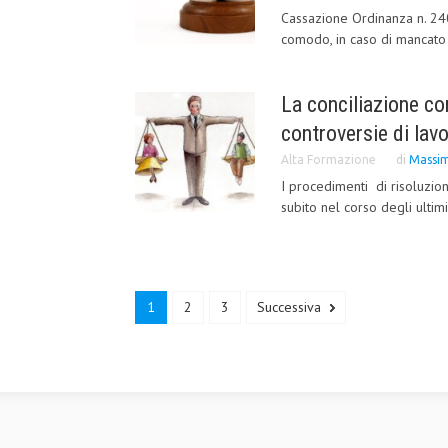
Cassazione Ordinanza n. 240
comodo, in caso di mancato 
La conciliazione co
controversie di lav
Alta Formazione
di
Massim
I procedimenti di risoluzio
subito nel corso degli ultimi
1
2
3
Successiva