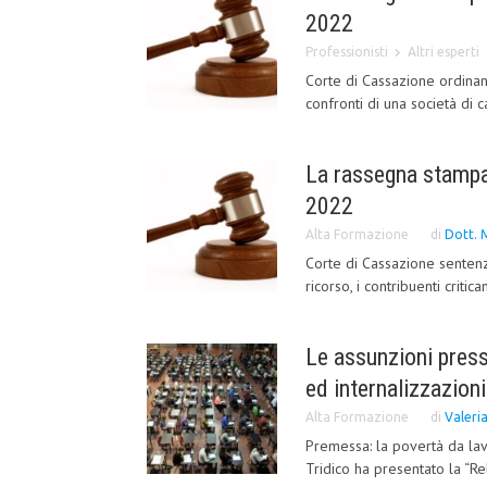
2022
Professionisti
Altri esperti
Corte di Cassazione ordinan
confronti di una società di c
La rassegna stampa 
2022
Alta Formazione
di
Dott. 
Corte di Cassazione sentenz
ricorso, i contribuenti critic
Le assunzioni presso
ed internalizzazioni
Alta Formazione
di
Valeri
Premessa: la povertà da lav
Tridico ha presentato la “Rel