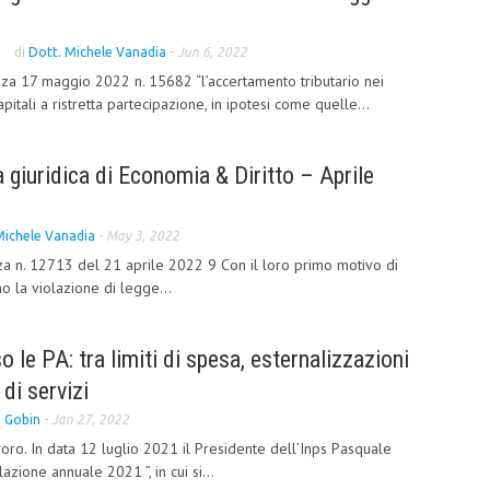
di
Dott. Michele Vanadia
-
Jun 6, 2022
za 17 maggio 2022 n. 15682 “l’accertamento tributario nei
apitali a ristretta partecipazione, in ipotesi come quelle...
giuridica di Economia & Diritto – Aprile
Michele Vanadia
-
May 3, 2022
a n. 12713 del 21 aprile 2022 9 Con il loro primo motivo di
ano la violazione di legge...
 le PA: tra limiti di spesa, esternalizzazioni
 di servizi
a Gobin
-
Jan 27, 2022
oro. In data 12 luglio 2021 il Presidente dell’Inps Pasquale
azione annuale 2021 ”, in cui si...