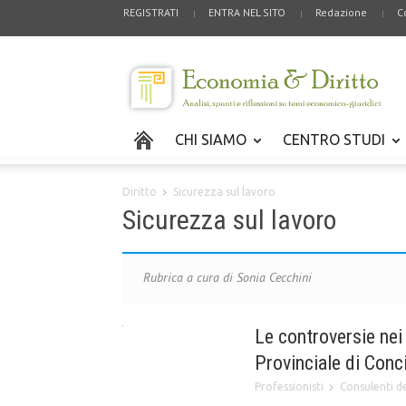
REGISTRATI
ENTRA NEL SITO
Redazione
C
CHI SIAMO
CENTRO STUDI
Diritto
Sicurezza sul lavoro
Sicurezza sul lavoro
Rubrica a cura di Sonia Cecchini
Le controversie nei
Provinciale di Conc
Professionisti
Consulenti d