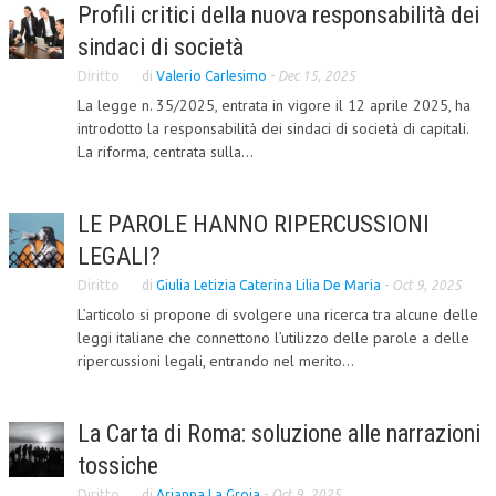
Profili critici della nuova responsabilità dei
L’UMANISTA
sindaci di società
DIRITTO
Diritto
di
Valerio Carlesimo
-
Dec 15, 2025
La legge n. 35/2025, entrata in vigore il 12 aprile 2025, ha
DIRITTO PENALE D’IMPRESA
introdotto la responsabilità dei sindaci di società di capitali.
La riforma, centrata sulla...
DIRITTO DEL LAVORO
DIRITTO DEL WEB
LE PAROLE HANNO RIPERCUSSIONI
DIRITTO DELLE IMPRESE IN CRISI
LEGALI?
CRIMINOLOGIA E CRIMINALISTICA
Diritto
di
Giulia Letizia Caterina Lilia De Maria
-
Oct 9, 2025
L’articolo si propone di svolgere una ricerca tra alcune delle
SICUREZZA SUL LAVORO
leggi italiane che connettono l’utilizzo delle parole a delle
ripercussioni legali, entrando nel merito...
FISCO
DIRITTO TRIBUTARIO
La Carta di Roma: soluzione alle narrazioni
FISCALITÀ INTERNAZIONALE
tossiche
TAX RISK MANAGEMENT
Diritto
di
Arianna La Groia
-
Oct 9, 2025