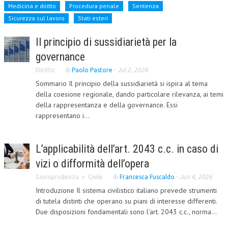
Medicina e diritto
Procedura penale
Sentenza
CORSI CE.S.E.D.
Sicurezza sul lavoro
Stati esteri
ARCHIVIO CORSI 2015
Il principio di sussidiarietà per la
DIVENTA SOCIO
governance
Diritto
di
Paolo Pastore
-
Jul 2, 2026
BROCHURE CE.S.E.D.
Sommario Il principio della sussidiarietà si ispira al tema
LA RIVISTA
della coesione regionale, dando particolare rilevanza, ai temi
della rappresentanza e della governance. Essi
LA RIVISTA
rappresentano i...
COMITATO SCIENTIFICO
L’applicabilità dell’art. 2043 c.c. in caso di
COMITATO EDITORIALE
vizi o difformità dell’opera
REDAZIONE
Giurisprudenza
Civile
di
Francesca Fuscaldo
-
Jun 4, 2026
Introduzione Il sistema civilistico italiano prevede strumenti
PEER REVIEW
di tutela distinti che operano su piani di interesse differenti.
CODICE ETICO
Due disposizioni fondamentali sono l’art. 2043 c.c., norma...
AUTORI