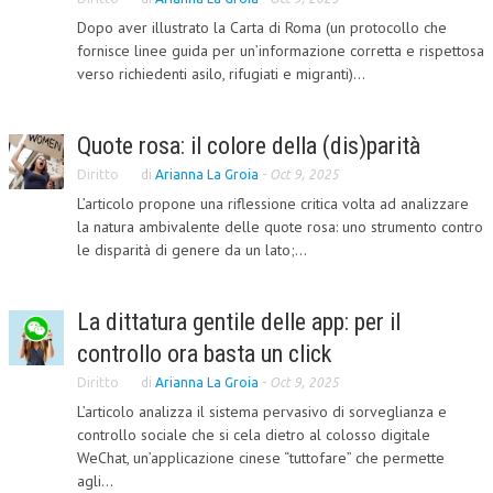
Dopo aver illustrato la Carta di Roma (un protocollo che
CRIMINOLOGIA TRIBUTARIA
fornisce linee guida per un’informazione corretta e rispettosa
CFC E PARADISI FISCALI
verso richiedenti asilo, rifugiati e migranti)...
TRANSFER PRICING
Quote rosa: il colore della (dis)parità
PRASSI
Diritto
di
Arianna La Groia
-
Oct 9, 2025
AMMINISTRATIVA
L’articolo propone una riflessione critica volta ad analizzare
la natura ambivalente delle quote rosa: uno strumento contro
TRIBUTARIA
le disparità di genere da un lato;...
GIURISPRUDENZA
EUROPEA
La dittatura gentile delle app: per il
controllo ora basta un click
COSTITUZIONALE
Diritto
di
Arianna La Groia
-
Oct 9, 2025
CIVILE
L’articolo analizza il sistema pervasivo di sorveglianza e
controllo sociale che si cela dietro al colosso digitale
TRIBUTARIA
WeChat, un’applicazione cinese “tuttofare” che permette
PENALE
agli...