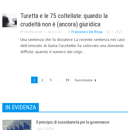
NEWS
Turetta e le 75 coltellate: quando la
ARCHIVIO EVENTI (FINO AL 2022)
crudeltà non è (ancora) giuridica
CORSI ENTI TERZI
Professionisti
Avvocati
di
Francesco De Rosa
-
Jul 1, 2025
Una sentenza che fa discutere La recente sentenza nel caso
PUBBLICAZIONI
dell’omicidio di Giulia Cecchettin ha sollevato una domanda
difficile: quando il numero dei colpi...
BOLLETTINO FINANZIAMENTI
TELEGRAM
DOCUMENTI
1
2
3
...
39
Successiva
MANUALI E MONOGRAFIE
TESI DI LAUREA
IN EVIDENZA
MATERIALE DIDATTICO
Il principio di sussidiarietà per la governance
INVITI E PROMOZIONI
Jul 2, 2026