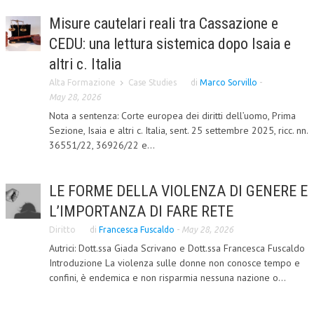
Misure cautelari reali tra Cassazione e
COLLABORA CON NOI
CEDU: una lettura sistemica dopo Isaia e
ECONOMIA
altri c. Italia
CORPORATE SOCIAL RESPONSIBILITY
Alta Formazione
Case Studies
di
Marco Sorvillo
-
May 28, 2026
ECONOMIA DELL’ARTE
Nota a sentenza: Corte europea dei diritti dell’uomo, Prima
INTERNAZIONALIZZAZIONE
Sezione, Isaia e altri c. Italia, sent. 25 settembre 2025, ricc. nn.
36551/22, 36926/22 e...
HUMAN RESOURCES
RISORSE UMANE
LE FORME DELLA VIOLENZA DI GENERE E
MARKETING
L’IMPORTANZA DI FARE RETE
Diritto
di
Francesca Fuscaldo
-
May 28, 2026
TREASURY IN FINANCIAL SERVICES
Autrici: Dott.ssa Giada Scrivano e Dott.ssa Francesca Fuscaldo
RISK MANAGEMENT
Introduzione La violenza sulle donne non conosce tempo e
confini, è endemica e non risparmia nessuna nazione o...
SVILUPPO SOSTENIBILE
PERSONA E CITTÀ