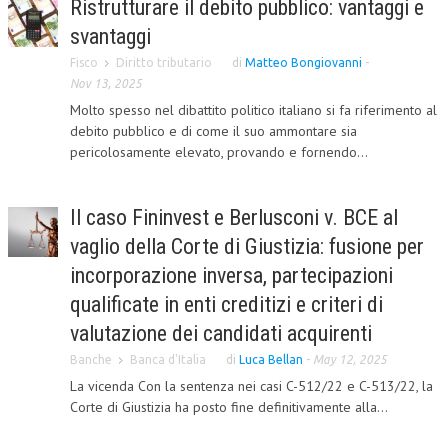
Ristrutturare il debito pubblico: vantaggi e
CORSI CE.S.E.D.
svantaggi
Fisco
Diritto tributario
di
Matteo Bongiovanni
-
ARCHIVIO CORSI 2015
Nov 13, 2025
DIVENTA SOCIO
Molto spesso nel dibattito politico italiano si fa riferimento al
debito pubblico e di come il suo ammontare sia
BROCHURE CE.S.E.D.
pericolosamente elevato, provando e fornendo...
LA RIVISTA
Il caso Fininvest e Berlusconi v. BCE al
LA RIVISTA
vaglio della Corte di Giustizia: fusione per
COMITATO SCIENTIFICO
incorporazione inversa, partecipazioni
COMITATO EDITORIALE
qualificate in enti creditizi e criteri di
valutazione dei candidati acquirenti
REDAZIONE
Banche
Banca d'Italia
di
Luca Bellan
-
May 12, 2025
PEER REVIEW
La vicenda Con la sentenza nei casi C-512/22 e C-513/22, la
Corte di Giustizia ha posto fine definitivamente alla...
CODICE ETICO
AUTORI