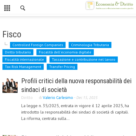
Chiuso
HOME
Fisco
CHI SIAMO
Controlled Foreign Companies
Criminologia Tributaria
MISSION
Diritto tributario
Fiscalità dell'economia digitale
Fiscalità internazionale
Tassazione e contribuzione nel lavoro
CONTATTI
Tax Risk Management
Transfer Pricing
CENTRO STUDI
Profili critici della nuova responsabilità dei
sindaci di società
ATTO COSTITUTIVO E STATUTO
Diritto
di
Valerio Carlesimo
-
Dec 15, 2025
ORGANIZZAZIONE
La legge n. 35/2025, entrata in vigore il 12 aprile 2025, ha
OBIETTIVI
introdotto la responsabilità dei sindaci di società di capitali.
La riforma, centrata sulla...
DIREZIONE SCIENTIFICA
ALTA FORMAZIONE