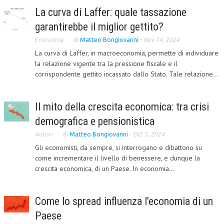
La curva di Laffer: quale tassazione
COLLABORA CON NOI
garantirebbe il miglior gettito?
ECONOMIA
Economia
di
Matteo Bongiovanni
-
Nov 14, 2024
La curva di Laffer, in macroeconomia, permette di individuare
CORPORATE SOCIAL RESPONSIBILITY
la relazione vigente tra la pressione fiscale e il
corrispondente gettito incassato dallo Stato. Tale relazione...
ECONOMIA DELL’ARTE
INTERNAZIONALIZZAZIONE
Il mito della crescita economica: tra crisi
HUMAN RESOURCES
demografica e pensionistica
RISORSE UMANE
Autori
di
Matteo Bongiovanni
-
Oct 3, 2024
Gli economisti, da sempre, si interrogano e dibattono su
MARKETING
come incrementare il livello di benessere, e dunque la
TREASURY IN FINANCIAL SERVICES
crescita economica, di un Paese. In economia...
RISK MANAGEMENT
Come lo spread influenza l’economia di un
SVILUPPO SOSTENIBILE
Paese
PERSONA E CITTÀ