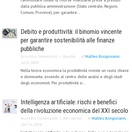
l’ammontare totale di risorse finanziarie prese a prestito
dalla pubblica amministrazione (Stato centrale, Regioni,
CRIMINOLOGIA TRIBUTARIA
Comuni, Province), per garantire...
CFC E PARADISI FISCALI
TRANSFER PRICING
Debito e produttività: il binomio vincente
per garantire sostenibilità alle finanze
PRASSI
pubbliche
AMMINISTRATIVA
Accordi e Convenzioni
Banche
di
Matteo Bongiovanni
-
TRIBUTARIA
Jul 4, 2024
Nella teoria economica la produttività riveste un ruolo chiave
GIURISPRUDENZA
e dominante, essendo al centro delle analisi e degli studi
degli economisti. Per produttività si...
EUROPEA
COSTITUZIONALE
Intelligenza artificiale: rischi e benefici
CIVILE
della rivoluzione economica del XXI secolo
TRIBUTARIA
Accordi e Convenzioni
Altri Servizi
di
Matteo Bongiovanni
-
Jun 13, 2024
PENALE