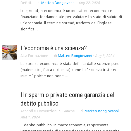
Deficit
di
Matteo Bongiovanni
-
Aug 22, 2024
L’UMANISTA
Lo spread, in economia, è un indicatore economico e
finanziario fondamentale per valutare lo stato di salute di
DIRITTO
un’economia. Il termine spread, tradotto dall’inglese,
significa...
DIRITTO PENALE D’IMPRESA
DIRITTO DEL LAVORO
L’economia è una scienza?
DIRITTO DEL WEB
Alta Formazione
di
Matteo Bongiovanni
-
Aug 8, 2024
La scienza economica è stata definita dalle scienze pure
DIRITTO DELLE IMPRESE IN CRISI
(matematica, fisica e chimica) come la “ scienza triste ed
CRIMINOLOGIA E CRIMINALISTICA
inutile ” poiché non pone,...
SICUREZZA SUL LAVORO
Il risparmio privato come garanzia del
FISCO
debito pubblico
DIRITTO TRIBUTARIO
Accordi e Convenzioni
Banche
di
Matteo Bongiovanni
-
Aug 1, 2024
FISCALITÀ INTERNAZIONALE
Il debito pubblico, in macroeconomia, rappresenta
TAX RISK MANAGEMENT