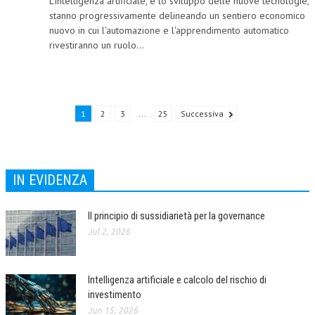
L'intelligenza artificiale, e lo sviluppo delle nuove tecnologie,
stanno progressivamente delineando un sentiero economico
NEWS
nuovo in cui l'automazione e l'apprendimento automatico
rivestiranno un ruolo...
ARCHIVIO EVENTI (FINO AL 2022)
CORSI ENTI TERZI
PUBBLICAZIONI
1
2
3
...
25
Successiva
BOLLETTINO FINANZIAMENTI
TELEGRAM
IN EVIDENZA
DOCUMENTI
Il principio di sussidiarietà per la governance
MANUALI E MONOGRAFIE
Jul 2, 2026
TESI DI LAUREA
MATERIALE DIDATTICO
Intelligenza artificiale e calcolo del rischio di
investimento
INVITI E PROMOZIONI
Jun 15, 2026