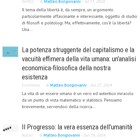
Diritto
di
Matteo Bongiovanni
-
Jul 11, 2024
CRIMINOLOGIA TRIBUTARIA
Il tema della libertà è, da sempre, un argomento
particolarmente affascinante e interessante, oggetto di studio
CFC E PARADISI FISCALI
di filosofi e politologi. Ma, effettivamente, cos’è la libertà?
Una...
TRANSFER PRICING
PRASSI
La potenza struggente del capitalismo e la
AMMINISTRATIVA
vacuità effimera della vita umana: un’analisi
economica-filosofica della nostra
TRIBUTARIA
esistenza
GIURISPRUDENZA
Economia
di
Matteo Bongiovanni
-
Jun 27, 2024
EUROPEA
La vita di un essere umano è un vero ed autentico miracolo
da un punto di vista matematico e statistico. Pensiamo
COSTITUZIONALE
brevemente, servendoci della ricerca...
CIVILE
TRIBUTARIA
Il Progresso: la vera essenza dell’umanità
Autori
di
Matteo Bongiovanni
-
Jun 19, 2024
PENALE