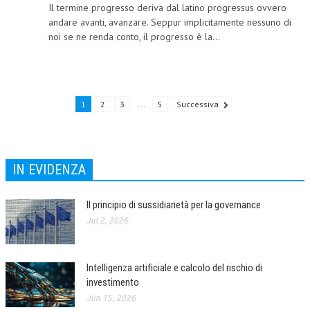
Il termine progresso deriva dal latino progressus ovvero
NEWS
andare avanti, avanzare. Seppur implicitamente nessuno di
noi se ne renda conto, il progresso è la...
ARCHIVIO EVENTI (FINO AL 2022)
CORSI ENTI TERZI
PUBBLICAZIONI
1
2
3
...
5
Successiva
BOLLETTINO FINANZIAMENTI
TELEGRAM
IN EVIDENZA
DOCUMENTI
Il principio di sussidiarietà per la governance
MANUALI E MONOGRAFIE
Jul 2, 2026
TESI DI LAUREA
Intelligenza artificiale e calcolo del rischio di
MATERIALE DIDATTICO
investimento
INVITI E PROMOZIONI
Jun 15, 2026