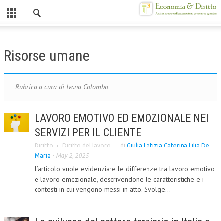
Chiuso
HOME
Risorse umane
CHI SIAMO
MISSION
Rubrica a cura di Ivana Colombo
CONTATTI
LAVORO EMOTIVO ED EMOZIONALE NEI
CENTRO STUDI
SERVIZI PER IL CLIENTE
ATTO COSTITUTIVO E STATUTO
Diritto
Diritto del lavoro
di
Giulia Letizia Caterina Lilia De
Maria
-
May 2, 2025
ORGANIZZAZIONE
L’articolo vuole evidenziare le differenze tra lavoro emotivo
e lavoro emozionale, descrivendone le caratteristiche e i
OBIETTIVI
contesti in cui vengono messi in atto. Svolge...
DIREZIONE SCIENTIFICA
ALTA FORMAZIONE