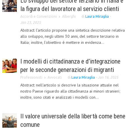
Lo sviluppo del settore terziario in Italia e
la figura del lavoratore al servizio clienti
CORSI CE.S.E.D.
Accordi e Convenzioni
Alberghi
di
Laura Miraglia
-
ARCHIVIO CORSI 2015
Jan 23, 2025
DIVENTA SOCIO
Abstract: l’articolo propone una sintetica descrizione relativa
allo sviluppo, negli ultimi 30 anni, del settore terziario in
BROCHURE CE.S.E.D.
Italia; inoltre, l’obiettivo è mettere in evidenza...
LA RIVISTA
I modelli di cittadinanza e d’integrazione
LA RIVISTA
per le seconde generazioni di migranti
COMITATO SCIENTIFICO
Professionisti
Avvocati
di
Laura Miraglia
-
Jan 16, 2025
Abstract: nell'articolo si descrive la situazione attuale nel
COMITATO EDITORIALE
nostro Paese riguardo alla cittadinanza ai minori stranieri;
inoltre, sono citati e analizzati i modelli con...
REDAZIONE
PEER REVIEW
Il valore universale della libertà come bene
CODICE ETICO
comune
AUTORI