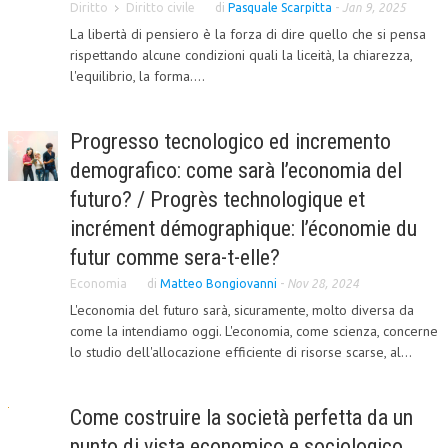
Diritto
Diritto civile
di
Pasquale Scarpitta
-
Jan 9, 2025
La libertà di pensiero è la forza di dire quello che si pensa
COLLABORA CON NOI
rispettando alcune condizioni quali la liceità, la chiarezza,
ECONOMIA
l'equilibrio, la forma....
CORPORATE SOCIAL RESPONSIBILITY
Progresso tecnologico ed incremento
ECONOMIA DELL’ARTE
demografico: come sarà l’economia del
INTERNAZIONALIZZAZIONE
futuro? / Progrès technologique et
HUMAN RESOURCES
incrément démographique: l’économie du
futur comme sera-t-elle?
RISORSE UMANE
Economia
di
Matteo Bongiovanni
-
Nov 28, 2024
MARKETING
L'economia del futuro sarà, sicuramente, molto diversa da
come la intendiamo oggi. L'economia, come scienza, concerne
TREASURY IN FINANCIAL SERVICES
lo studio dell'allocazione efficiente di risorse scarse, al...
RISK MANAGEMENT
SVILUPPO SOSTENIBILE
Come costruire la società perfetta da un
punto di vista economico e sociologico
PERSONA E CITTÀ