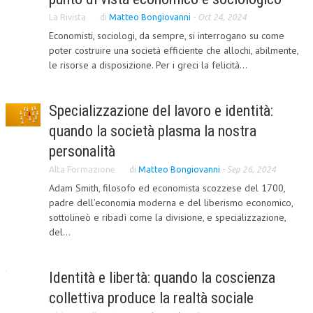
La Rivista
di
Matteo Bongiovanni
-
Oct 24, 2024
L’UMANISTA
Economisti, sociologi, da sempre, si interrogano su come
DIRITTO
poter costruire una società efficiente che allochi, abilmente,
le risorse a disposizione. Per i greci la felicità...
DIRITTO PENALE D’IMPRESA
DIRITTO DEL LAVORO
Specializzazione del lavoro e identità:
DIRITTO DEL WEB
quando la società plasma la nostra
personalità
DIRITTO DELLE IMPRESE IN CRISI
Alta Formazione
di
Matteo Bongiovanni
-
Sep 26, 2024
CRIMINOLOGIA E CRIMINALISTICA
Adam Smith, filosofo ed economista scozzese del 1700,
padre dell’economia moderna e del liberismo economico,
SICUREZZA SUL LAVORO
sottolineò e ribadì come la divisione, e specializzazione,
FISCO
del...
DIRITTO TRIBUTARIO
Identità e libertà: quando la coscienza
FISCALITÀ INTERNAZIONALE
collettiva produce la realtà sociale
TAX RISK MANAGEMENT