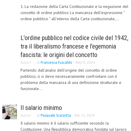
1. La redazione della Carta Costituzionale e la negazione del
L’UMANISTA
concetto di ordine pubblico La mancanza dell'espressione “
ordine pubblico ” all'interno della Carta costituzionale,...
DIRITTO
DIRITTO PENALE D’IMPRESA
L’ordine pubblico nel codice civile del 1942,
DIRITTO DEL LAVORO
tra il liberalismo francese e l’egemonia
DIRITTO DEL WEB
fascista: le origini del concetto
Autori
di
Francesca Fuscaldo
-
May 9, 2024
DIRITTO DELLE IMPRESE IN CRISI
Partendo dall’analisi dell’origine del concetto di ordine
CRIMINOLOGIA E CRIMINALISTICA
pubblico, ci si deve necessariamente confrontare con il
problema della mancanza di una definizione strutturale e
SICUREZZA SUL LAVORO
funzionale...
FISCO
Il salario minimo
DIRITTO TRIBUTARIO
Autori
di
Pasquale Scarpitta
-
Feb 12, 2024
FISCALITÀ INTERNAZIONALE
Il salario minimo è il salario sufficiente secondo la
TAX RISK MANAGEMENT
Costituzione. Una Repubblica democratica fondata sul lavoro