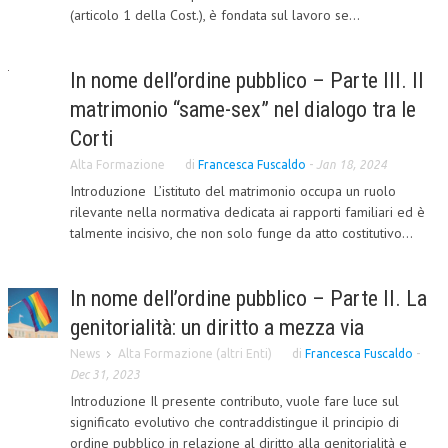
(articolo 1 della Cost.), è fondata sul lavoro se...
CRIMINOLOGIA TRIBUTARIA
CFC E PARADISI FISCALI
In nome dell’ordine pubblico – Parte III. Il
TRANSFER PRICING
matrimonio “same-sex” nel dialogo tra le
Corti
PRASSI
Alta Formazione
di
Francesca Fuscaldo
-
Jan 18, 2024
AMMINISTRATIVA
Introduzione L’istituto del matrimonio occupa un ruolo
rilevante nella normativa dedicata ai rapporti familiari ed è
TRIBUTARIA
talmente incisivo, che non solo funge da atto costitutivo...
GIURISPRUDENZA
EUROPEA
In nome dell’ordine pubblico – Parte II. La
genitorialità: un diritto a mezza via
COSTITUZIONALE
News
Alta Formazione (altri Enti)
di
Francesca Fuscaldo
-
CIVILE
Dec 31, 2023
TRIBUTARIA
Introduzione Il presente contributo, vuole fare luce sul
significato evolutivo che contraddistingue il principio di
PENALE
ordine pubblico in relazione al diritto alla genitorialità e