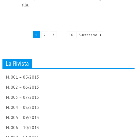
alla...
NEWS
ARCHIVIO EVENTI (FINO AL 2022)
CORSI ENTI TERZI
1
2
3
...
10
Successiva
PUBBLICAZIONI
BOLLETTINO FINANZIAMENTI
La Rivista
TELEGRAM
N. 001 – 05/2013
DOCUMENTI
N. 002 – 06/2013
N. 003 – 07/2013
MANUALI E MONOGRAFIE
N. 004 – 08/2013
TESI DI LAUREA
N. 005 – 09/2013
MATERIALE DIDATTICO
N. 006 – 10/2013
INVITI E PROMOZIONI