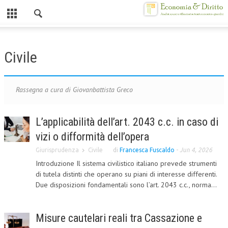
Chiuso
HOME
Civile
CHI SIAMO
MISSION
Rassegna a cura di Giovanbattista Greco
CONTATTI
L’applicabilità dell’art. 2043 c.c. in caso di
CENTRO STUDI
vizi o difformità dell’opera
ATTO COSTITUTIVO E STATUTO
Giurisprudenza
Civile
di
Francesca Fuscaldo
-
Jun 4, 2026
Introduzione Il sistema civilistico italiano prevede strumenti
ORGANIZZAZIONE
di tutela distinti che operano su piani di interesse differenti.
Due disposizioni fondamentali sono l’art. 2043 c.c., norma...
OBIETTIVI
DIREZIONE SCIENTIFICA
Misure cautelari reali tra Cassazione e
ALTA FORMAZIONE