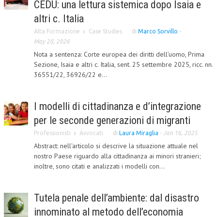
CEDU: una lettura sistemica dopo Isaia e
CORSI CE.S.E.D.
altri c. Italia
Alta Formazione
ARCHIVIO CORSI 2015
Case Studies
di
Marco Sorvillo
-
May 28, 2026
DIVENTA SOCIO
Nota a sentenza: Corte europea dei diritti dell’uomo, Prima
Sezione, Isaia e altri c. Italia, sent. 25 settembre 2025, ricc. nn.
BROCHURE CE.S.E.D.
36551/22, 36926/22 e...
LA RIVISTA
I modelli di cittadinanza e d’integrazione
LA RIVISTA
per le seconde generazioni di migranti
COMITATO SCIENTIFICO
Professionisti
Avvocati
di
Laura Miraglia
-
Jan 16, 2025
COMITATO EDITORIALE
Abstract: nell'articolo si descrive la situazione attuale nel
nostro Paese riguardo alla cittadinanza ai minori stranieri;
REDAZIONE
inoltre, sono citati e analizzati i modelli con...
PEER REVIEW
Tutela penale dell’ambiente: dal disastro
CODICE ETICO
innominato al metodo dell’economia
AUTORI