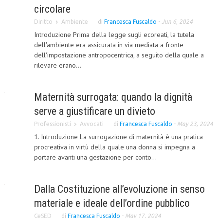
circolare
COLLABORA CON NOI
Diritto
Ambiente
di
Francesca Fuscaldo
-
Jun 6, 2024
Introduzione Prima della legge sugli ecoreati, la tutela
ECONOMIA
dell'ambiente era assicurata in via mediata a fronte
CORPORATE SOCIAL RESPONSIBILITY
dell'impostazione antropocentrica, a seguito della quale a
rilevare erano...
ECONOMIA DELL’ARTE
INTERNAZIONALIZZAZIONE
Maternità surrogata: quando la dignità
HUMAN RESOURCES
serve a giustificare un divieto
Professionisti
Avvocati
di
Francesca Fuscaldo
-
May 23, 2024
RISORSE UMANE
1. Introduzione La surrogazione di maternità è una pratica
MARKETING
procreativa in virtù della quale una donna si impegna a
portare avanti una gestazione per conto...
TREASURY IN FINANCIAL SERVICES
RISK MANAGEMENT
Dalla Costituzione all’evoluzione in senso
SVILUPPO SOSTENIBILE
materiale e ideale dell’ordine pubblico
PERSONA E CITTÀ
CeSED
di
Francesca Fuscaldo
-
May 17, 2024