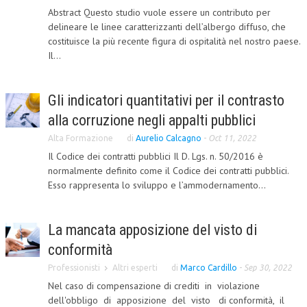
Abstract Questo studio vuole essere un contributo per
COLLABORA CON NOI
delineare le linee caratterizzanti dell’albergo diffuso, che
costituisce la più recente figura di ospitalità nel nostro paese.
ECONOMIA
Il...
CORPORATE SOCIAL RESPONSIBILITY
Gli indicatori quantitativi per il contrasto
ECONOMIA DELL’ARTE
alla corruzione negli appalti pubblici
INTERNAZIONALIZZAZIONE
Alta Formazione
di
Aurelio Calcagno
-
Oct 11, 2022
HUMAN RESOURCES
Il Codice dei contratti pubblici Il D. Lgs. n. 50/2016 è
normalmente definito come il Codice dei contratti pubblici.
RISORSE UMANE
Esso rappresenta lo sviluppo e l’ammodernamento...
MARKETING
La mancata apposizione del visto di
TREASURY IN FINANCIAL SERVICES
conformità
RISK MANAGEMENT
Professionisti
Altri esperti
di
Marco Cardillo
-
Sep 30, 2022
SVILUPPO SOSTENIBILE
Nel caso di compensazione di crediti in violazione
dell'obbligo di apposizione del visto di conformità, il
PERSONA E CITTÀ