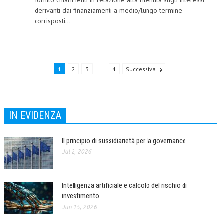
fornito chiarimenti in relazione alla ritenuta sugli interessi
derivanti dai finanziamenti a medio/lungo termine
NEWS
corrisposti...
ARCHIVIO EVENTI (FINO AL 2022)
CORSI ENTI TERZI
1
2
3
...
4
Successiva
PUBBLICAZIONI
BOLLETTINO FINANZIAMENTI
TELEGRAM
IN EVIDENZA
DOCUMENTI
Il principio di sussidiarietà per la governance
Jul 2, 2026
MANUALI E MONOGRAFIE
TESI DI LAUREA
Intelligenza artificiale e calcolo del rischio di
MATERIALE DIDATTICO
investimento
Jun 15, 2026
INVITI E PROMOZIONI