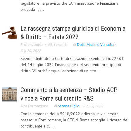
legislatore ha previsto che l’Amministrazione Finanziaria
proceda al...
L’UMANISTA
DIRITTO
La rassegna stampa giuridica di Economia
DIRITTO PENALE D’IMPRESA
& Diritto – Estate 2022
DIRITTO DEL LAVORO
Professionisti
Altri esperti
di
Dott. Michele Vanadia
-
Sep 20, 2022
DIRITTO DEL WEB
Sezioni Unite della Corte di Cassazione sentenza n. 22281
DIRITTO DELLE IMPRESE IN CRISI
del 14 luglio 2022 Emanazione del seguente principio di
diritto: “Allorché segua l’adozione di un atto...
CRIMINOLOGIA E CRIMINALISTICA
SICUREZZA SUL LAVORO
Commento alla sentenza – Studio ACP
FISCO
vince a Roma sul credito R&S
Alta Formazione
di
Serena Giglio
-
Jun 22, 2022
DIRITTO TRIBUTARIO
Con la sentenza della 5918/2022 odierna, in via inedita
FISCALITÀ INTERNAZIONALE
presso le Corti romane, la CTP di Roma accoglie il ricorso del
contribuente a cui...
TAX RISK MANAGEMENT