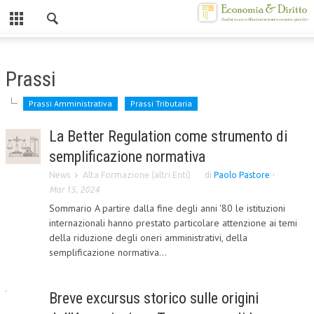
Chiuso
HOME
Prassi
CHI SIAMO
Prassi Amministrativa
Prassi Tributaria
MISSION
La Better Regulation come strumento di
CONTATTI
semplificazione normativa
CENTRO STUDI
News
Alta Formazione (altri Enti)
di
Paolo Pastore
-
Mar 15, 2024
ATTO COSTITUTIVO E STATUTO
Sommario A partire dalla fine degli anni '80 le istituzioni
internazionali hanno prestato particolare attenzione ai temi
ORGANIZZAZIONE
della riduzione degli oneri amministrativi, della
semplificazione normativa...
OBIETTIVI
DIREZIONE SCIENTIFICA
Breve excursus storico sulle origini
ALTA FORMAZIONE