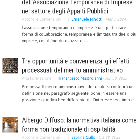
dell’Associazione Temporanea di Imprese
CORSI CE.S.E.D.
nel settore degli Appalti Pubblici
Accordi e Convenzioni
di
Emanuele Ninotti
-
Mar 8, 2024
ARCHIVIO CORSI 2015
L'associazione temporanea di imprese è una particolare
DIVENTA SOCIO
forma di collaborazione, temporanea e limitata, tra due o più
imprese, con il fine di realizzare il...
BROCHURE CE.S.E.D.
LA RIVISTA
Tra opportunità e convenienza: gli effetti
processuali del merito amministrativo
LA RIVISTA
Alta Formazione
di
Francesco Mastroianni
-
Jun 30, 2023
COMITATO SCIENTIFICO
Premessa Il merito amministrativo, del quale si conferirà una
definizione nel paragrafo seguente, pone in essere una
COMITATO EDITORIALE
posizione giuridica ben differente dall’interesse legittimo e...
REDAZIONE
PEER REVIEW
Albergo Diffuso: la normativa italiana come
forma non tradizionale di ospitalità
CODICE ETICO
Accordi e Convenzioni
di
Sabrina Ciullo
-
Oct 28, 2022
AUTORI