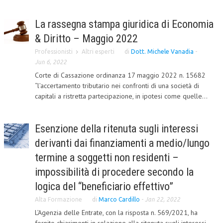
CRIMINOLOGIA TRIBUTARIA
La rassegna stampa giuridica di Economia
CFC E PARADISI FISCALI
& Diritto – Maggio 2022
TRANSFER PRICING
Professionisti
Altri esperti
di
Dott. Michele Vanadia
-
Jun 6, 2022
PRASSI
Corte di Cassazione ordinanza 17 maggio 2022 n. 15682
“l’accertamento tributario nei confronti di una società di
AMMINISTRATIVA
capitali a ristretta partecipazione, in ipotesi come quelle...
TRIBUTARIA
GIURISPRUDENZA
Esenzione della ritenuta sugli interessi
derivanti dai finanziamenti a medio/lungo
EUROPEA
termine a soggetti non residenti –
COSTITUZIONALE
impossibilità di procedere secondo la
CIVILE
logica del “beneficiario effettivo”
TRIBUTARIA
Alta Formazione
di
Marco Cardillo
-
Jan 22, 2022
L’Agenzia delle Entrate, con la risposta n. 569/2021, ha
PENALE