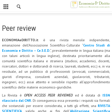
Chiuso
HOME
Peer review
CHI SIAMO
ECONOMIAeDIRITTO.it
è una rivista mensile indipendente,
MISSION
emanazione dell’Associazione Scientifico-Culturale “
Centro Studi di
Economia e Diritto – Ce.S.E.D.
“, prevalentemente in lingua italiana (ma
CONTATTI
con taluni articoli in lingua inglese), destinata prioritariamente alla
comunità scientifica italiana e straniera (studiosi, accademici, docenti,
CENTRO STUDI
ricercatori, dottori e dottorandi di ricerca, laureati, studenti, ecc.) e, in via
residuale, ad un pubblico di professionisti (avvocati, commercialisti,
ATTO COSTITUTIVO E STATUTO
giuristi d’impresa, consulenti aziendali, giuslavoristi, tributaristi,
ingegneri, ecc.) assai attento e sensibile rispetto all’approfondimento
ORGANIZZAZIONE
scientifico delle materie economico-giuridiche.
OBIETTIVI
La Rivista è
OPEN ACCESS PEER REVIEWED
ed è dotata di
ISSN
rilasciato dal CNR
. Di conseguenza essa presenta i requisiti sia formali
DIREZIONE SCIENTIFICA
che sostanziali per essere considerata, a tutti gli effetti, una
RIVISTA
ALTA FORMAZIONE
SCIENTIFICA
, valida anche ai fini dell’
Abilitazione Scientifica