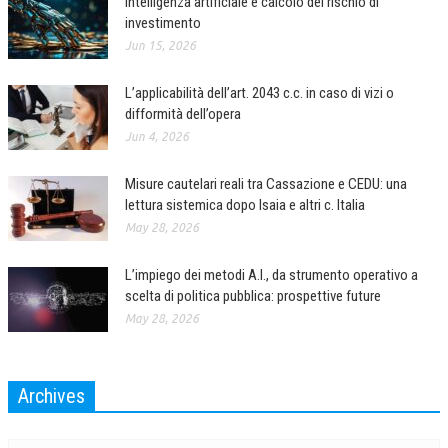
Intelligenza artificiale e calcolo del rischio di
investimento
CRIMINOLOGIA TRIBUTARIA
Jun 15, 2026
CFC E PARADISI FISCALI
L’applicabilità dell’art. 2043 c.c. in caso di vizi o
TRANSFER PRICING
difformità dell’opera
Jun 4, 2026
PRASSI
AMMINISTRATIVA
Misure cautelari reali tra Cassazione e CEDU: una
lettura sistemica dopo Isaia e altri c. Italia
TRIBUTARIA
May 28, 2026
GIURISPRUDENZA
L’impiego dei metodi A.I., da strumento operativo a
EUROPEA
scelta di politica pubblica: prospettive future
May 28, 2026
COSTITUZIONALE
CIVILE
Archives
TRIBUTARIA
Archives
PENALE