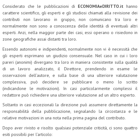
Considerato che le pubblicazioni di
ECONOMIAeDIRITTO.it
hanno
COLLABORA CON NOI
carattere scientifico, gli esperti e gli studiosi chiamati alla revisione dei
contributi non lavorano in gruppo, non comunicano tra loro e
ECONOMIA
normalmente non sono a conoscenza delle identità di eventuali altri
esperti. Anzi, nella maggior parte dei casi, essi operano o risiedono in
CORPORATE SOCIAL RESPONSIBILITY
zone geografiche assai distanti tra loro.
ECONOMIA DELL’ARTE
Essendo autonomi e indipendenti, normalmente non vi è necessità che
gli esperti esprimano un giudizio consensuale. Nel caso in cui i loro
INTERNAZIONALIZZAZIONE
pareri (anonimi) divergano tra loro in maniera consistente sulla qualità
di un lavoro analizzato, il Direttore, prendendo in esame le
HUMAN RESOURCES
osservazioni dell’autore, e sulla base di una ulteriore valutazione
RISORSE UMANE
complessiva, può decidere se pubblicare o meno lo scritto
(indicandone le motivazioni). In casi particolarmente complessi il
MARKETING
redattore può richiedere una ulteriore valutazione ad un altro esperto.
TREASURY IN FINANCIAL SERVICES
Soltanto in casi eccezionali la direzione può assumere direttamente la
responsabilità della pubblicazione, segnalando la circostanza e le
RISK MANAGEMENT
relative motivazioni in una nota nella prima pagina del contributo.
SVILUPPO SOSTENIBILE
Dopo aver rivisto e risolto qualsiasi potenziale criticità, ci sono quattro
esiti possibili per l’articolo:
PERSONA E CITTÀ