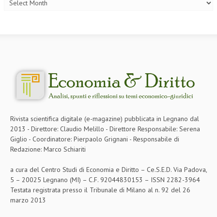
NEWS
ARCHIVIO EVENTI (FINO AL 2022)
CORSI ENTI TERZI
PUBBLICAZIONI
BOLLETTINO FINANZIAMENTI
TELEGRAM
Rivista scientifica digitale (e-magazine) pubblicata in Legnano dal
2013 - Direttore: Claudio Melillo - Direttore Responsabile: Serena
DOCUMENTI
Giglio - Coordinatore: Pierpaolo Grignani - Responsabile di
Redazione: Marco Schiariti
MANUALI E MONOGRAFIE
a cura del Centro Studi di Economia e Diritto – Ce.S.E.D. Via Padova,
TESI DI LAUREA
5 – 20025 Legnano (MI) – C.F. 92044830153 – ISSN 2282-3964
Testata registrata presso il Tribunale di Milano al n. 92 del 26
MATERIALE DIDATTICO
marzo 2013
INVITI E PROMOZIONI