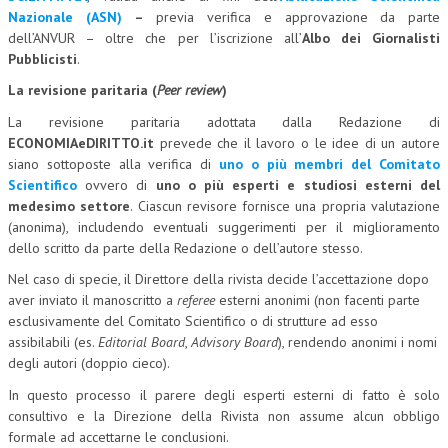
Nazionale (ASN)
–
previa verifica e approvazione da parte
CORSI CE.S.E.D.
dell’ANVUR – oltre che per l’iscrizione all’
Albo dei Giornalisti
Pubblicisti
.
ARCHIVIO CORSI 2015
La revisione paritaria (
Peer review
)
DIVENTA SOCIO
La revisione paritaria adottata dalla Redazione di
BROCHURE CE.S.E.D.
ECONOMIAeDIRITTO.it
prevede che il lavoro o le idee di un autore
siano sottoposte alla verifica di
uno o più membri del Comitato
LA RIVISTA
Scientifico
ovvero di
uno o più esperti e studiosi esterni del
medesimo settore
. Ciascun revisore fornisce una propria valutazione
(anonima), includendo eventuali suggerimenti per il miglioramento
LA RIVISTA
dello scritto da parte della Redazione o dell’autore stesso.
COMITATO SCIENTIFICO
Nel caso di specie, il Direttore della rivista decide l’accettazione dopo
aver inviato il manoscritto a
referee
esterni anonimi (non facenti parte
COMITATO EDITORIALE
esclusivamente del Comitato Scientifico o di strutture ad esso
REDAZIONE
assibilabili (es.
Editorial Board
,
Advisory Board
), rendendo anonimi i nomi
degli autori (doppio cieco).
PEER REVIEW
In questo processo il parere degli esperti esterni di fatto è solo
CODICE ETICO
consultivo e la Direzione della Rivista non assume alcun obbligo
formale ad accettarne le conclusioni.
AUTORI