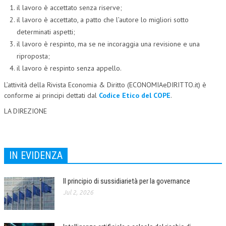
il lavoro è accettato senza riserve;
L’UMANISTA
il lavoro è accettato, a patto che l’autore lo migliori sotto
determinati aspetti;
DIRITTO
il lavoro è respinto, ma se ne incoraggia una revisione e una
DIRITTO PENALE D’IMPRESA
riproposta;
il lavoro è respinto senza appello.
DIRITTO DEL LAVORO
L’attività della Rivista Economia & Diritto (ECONOMIAeDIRITTO.it) è
DIRITTO DEL WEB
conforme ai principi dettati dal
Codice Etico del COPE
.
DIRITTO DELLE IMPRESE IN CRISI
LA DIREZIONE
CRIMINOLOGIA E CRIMINALISTICA
SICUREZZA SUL LAVORO
IN EVIDENZA
FISCO
Il principio di sussidiarietà per la governance
DIRITTO TRIBUTARIO
Jul 2, 2026
FISCALITÀ INTERNAZIONALE
TAX RISK MANAGEMENT