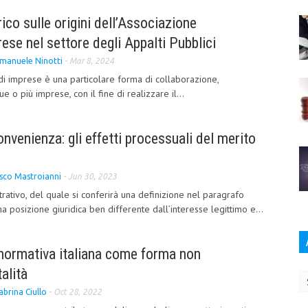
ico sulle origini dell’Associazione
se nel settore degli Appalti Pubblici
manuele Ninotti
-
Mar 8, 2024
i imprese è una particolare forma di collaborazione,
e o più imprese, con il fine di realizzare il...
onvenienza: gli effetti processuali del merito
sco Mastroianni
-
Jun 30, 2023
rativo, del quale si conferirà una definizione nel paragrafo
 posizione giuridica ben differente dall’interesse legittimo e...
 normativa italiana come forma non
Ar
talità
abrina Ciullo
-
Oct 28, 2022