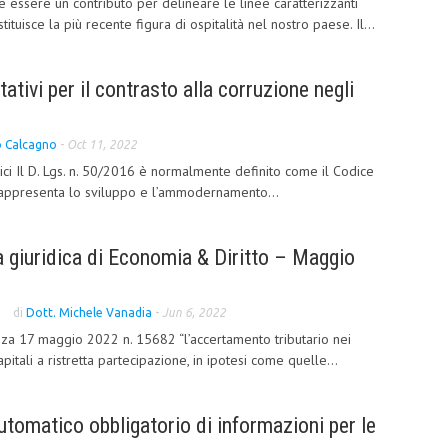
e essere un contributo per delineare le linee caratterizzanti
tituisce la più recente figura di ospitalità nel nostro paese. Il...
tativi per il contrasto alla corruzione negli
o Calcagno
-
Oct 11, 2022
lici Il D. Lgs. n. 50/2016 è normalmente definito come il Codice
o rappresenta lo sviluppo e l’ammodernamento...
 giuridica di Economia & Diritto – Maggio
di
Dott. Michele Vanadia
-
Jun 6, 2022
za 17 maggio 2022 n. 15682 “l’accertamento tributario nei
apitali a ristretta partecipazione, in ipotesi come quelle...
utomatico obbligatorio di informazioni per le