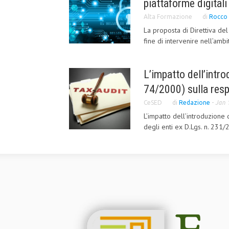
piattaforme digitali
Alta Formazione
di
Rocco 
La proposta di Direttiva de
fine di intervenire nell’ambi
L’impatto dell’intro
74/2000) sulla resp
CeSED
di
Redazione
-
Jan 
L’impatto dell’introduzione d
degli enti ex D.Lgs. n. 231/2