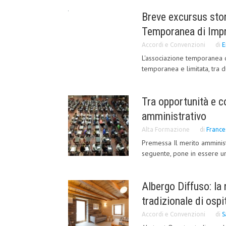
Breve excursus stor
Temporanea di Impre
Accordi e Convenzioni
di
E
L'associazione temporanea d
temporanea e limitata, tra du
Tra opportunità e c
amministrativo
Alta Formazione
di
France
Premessa Il merito amminist
seguente, pone in essere una
Albergo Diffuso: la
tradizionale di ospi
Accordi e Convenzioni
di
S