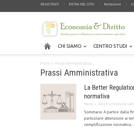
REGISTRATI
ENTRA NEL SITO
Redazione
C
CHI SIAMO
CENTRO STUDI
Prassi
Prassi Amministrativa
Prassi Amministrativa
La Better Regulati
normativa
News
Alta Formazione (altr
Sommario A partire dalla fin
particolare attenzione ai te
semplificazione normativa..