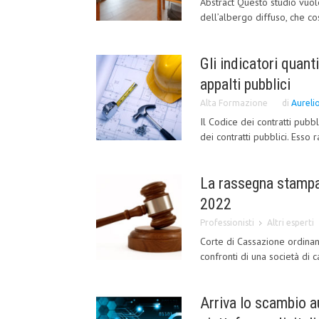
Abstract Questo studio vuol
dell’albergo diffuso, che cos
Gli indicatori quanti
appalti pubblici
Alta Formazione
di
Aureli
Il Codice dei contratti pubb
dei contratti pubblici. Ess
La rassegna stampa
2022
Professionisti
Altri esperti
Corte di Cassazione ordinan
confronti di una società di c
Arriva lo scambio a