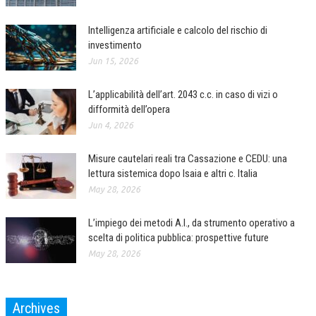
L’UMANISTA
Intelligenza artificiale e calcolo del rischio di
investimento
DIRITTO
Jun 15, 2026
DIRITTO PENALE D’IMPRESA
L’applicabilità dell’art. 2043 c.c. in caso di vizi o
DIRITTO DEL LAVORO
difformità dell’opera
Jun 4, 2026
DIRITTO DEL WEB
DIRITTO DELLE IMPRESE IN CRISI
Misure cautelari reali tra Cassazione e CEDU: una
lettura sistemica dopo Isaia e altri c. Italia
CRIMINOLOGIA E CRIMINALISTICA
May 28, 2026
SICUREZZA SUL LAVORO
L’impiego dei metodi A.I., da strumento operativo a
FISCO
scelta di politica pubblica: prospettive future
May 28, 2026
DIRITTO TRIBUTARIO
FISCALITÀ INTERNAZIONALE
Archives
TAX RISK MANAGEMENT