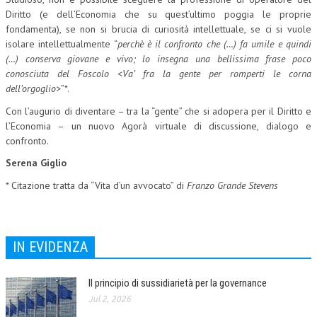
Diritto (e dell’Economia che su quest’ultimo poggia le proprie
COLLABORA CON NOI
fondamenta), se non si brucia di curiosità intellettuale, se ci si vuole
isolare intellettualmente “
perchè è il confronto che (…) fa umile e quindi
ECONOMIA
(…) conserva giovane e vivo; lo insegna una bellissima frase poco
conosciuta del Foscolo <Va’ fra la gente per romperti le corna
CORPORATE SOCIAL RESPONSIBILITY
dell’orgoglio>
”*.
ECONOMIA DELL’ARTE
Con l’augurio di diventare – tra la “gente” che si adopera per il Diritto e
l’Economia – un nuovo Agorà virtuale di discussione, dialogo e
INTERNAZIONALIZZAZIONE
confronto.
HUMAN RESOURCES
Serena Giglio
RISORSE UMANE
* Citazione tratta da “Vita d’un avvocato” di
Franzo Grande Stevens
MARKETING
TREASURY IN FINANCIAL SERVICES
IN EVIDENZA
RISK MANAGEMENT
Il principio di sussidiarietà per la governance
SVILUPPO SOSTENIBILE
Jul 2, 2026
PERSONA E CITTÀ