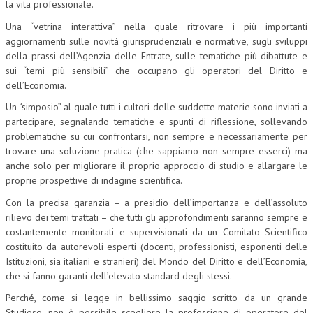
la vita professionale.
CORSI CE.S.E.D.
Una “vetrina interattiva” nella quale ritrovare i più importanti
aggiornamenti sulle novità giurisprudenziali e normative, sugli sviluppi
ARCHIVIO CORSI 2015
della prassi dell’Agenzia delle Entrate, sulle tematiche più dibattute e
sui “temi più sensibili” che occupano gli operatori del Diritto e
DIVENTA SOCIO
dell’Economia.
BROCHURE CE.S.E.D.
Un “simposio” al quale tutti i cultori delle suddette materie sono inviati a
partecipare, segnalando tematiche e spunti di riflessione, sollevando
LA RIVISTA
problematiche su cui confrontarsi, non sempre e necessariamente per
trovare una soluzione pratica (che sappiamo non sempre esserci) ma
LA RIVISTA
anche solo per migliorare il proprio approccio di studio e allargare le
proprie prospettive di indagine scientifica.
COMITATO SCIENTIFICO
Con la precisa garanzia – a presidio dell’importanza e dell’assoluto
COMITATO EDITORIALE
rilievo dei temi trattati – che tutti gli approfondimenti saranno sempre e
costantemente monitorati e supervisionati da un Comitato Scientifico
REDAZIONE
costituito da autorevoli esperti (docenti, professionisti, esponenti delle
Istituzioni, sia italiani e stranieri) del Mondo del Diritto e dell’Economia,
PEER REVIEW
che si fanno garanti dell’elevato standard degli stessi.
CODICE ETICO
Perché, come si legge in bellissimo saggio scritto da un grande
Studioso, non è possibile scegliere la professione di operatore del
AUTORI