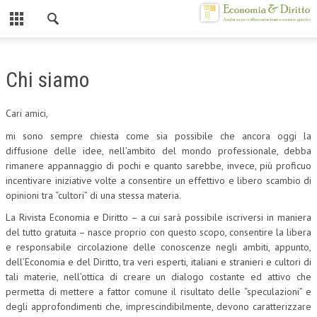
Chiuso
HOME
Chi siamo
CHI SIAMO
Cari amici,
MISSION
mi sono sempre chiesta come sia possibile che ancora oggi la
CONTATTI
diffusione delle idee, nell’ambito del mondo professionale, debba
rimanere appannaggio di pochi e quanto sarebbe, invece, più proficuo
CENTRO STUDI
incentivare iniziative volte a consentire un effettivo e libero scambio di
opinioni tra “cultori” di una stessa materia.
ATTO COSTITUTIVO E STATUTO
La Rivista Economia e Diritto – a cui sarà possibile iscriversi in maniera
del tutto gratuita – nasce proprio con questo scopo, consentire la libera
ORGANIZZAZIONE
e responsabile circolazione delle conoscenze negli ambiti, appunto,
OBIETTIVI
dell’Economia e del Diritto, tra veri esperti, italiani e stranieri e cultori di
tali materie, nell’ottica di creare un dialogo costante ed attivo che
DIREZIONE SCIENTIFICA
permetta di mettere a fattor comune il risultato delle “speculazioni” e
degli approfondimenti che, imprescindibilmente, devono caratterizzare
ALTA FORMAZIONE