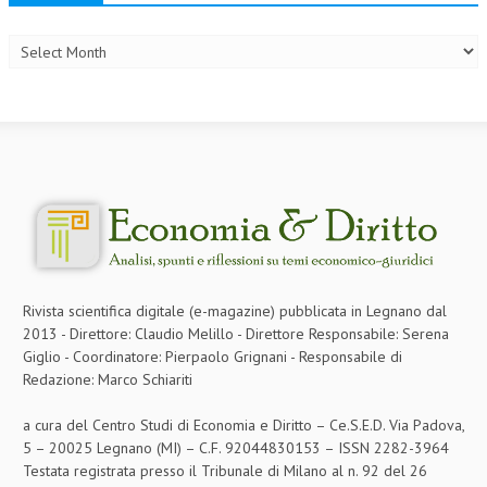
Archives
CRIMINOLOGIA TRIBUTARIA
CFC E PARADISI FISCALI
TRANSFER PRICING
PRASSI
AMMINISTRATIVA
TRIBUTARIA
GIURISPRUDENZA
Rivista scientifica digitale (e-magazine) pubblicata in Legnano dal
EUROPEA
2013 - Direttore: Claudio Melillo - Direttore Responsabile: Serena
COSTITUZIONALE
Giglio - Coordinatore: Pierpaolo Grignani - Responsabile di
Redazione: Marco Schiariti
CIVILE
a cura del Centro Studi di Economia e Diritto – Ce.S.E.D. Via Padova,
TRIBUTARIA
5 – 20025 Legnano (MI) – C.F. 92044830153 – ISSN 2282-3964
Testata registrata presso il Tribunale di Milano al n. 92 del 26
PENALE