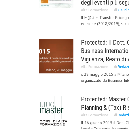
degli eventi più segu
Alta Formazione
di
Claudio
Il M@ster Transfer Pricing d
edizione (2018/2019), si co
Protected: Il Dott.
Business Internatio
Vigilanza, Reato di 
Alta Formazione
di
Redaz
il 28 maggio 2015 a Milano 
organizzato da Business Inte
Protected: Master 
Planning & (Tax) R
Alta Formazione
di
Redaz
Il 26 giugno 2015 il Dott. 
Legale Tributario, ha tenuto 