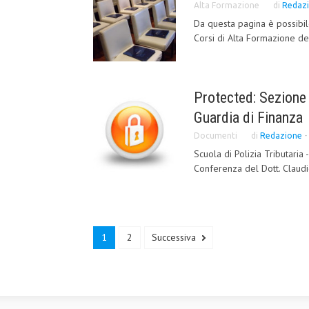
Alta Formazione
di
Redaz
Da questa pagina è possibile
Corsi di Alta Formazione del 
Protected: Sezione r
Guardia di Finanza
Documenti
di
Redazione
-
Scuola di Polizia Tributaria 
Conferenza del Dott. Claudi
1
2
Successiva