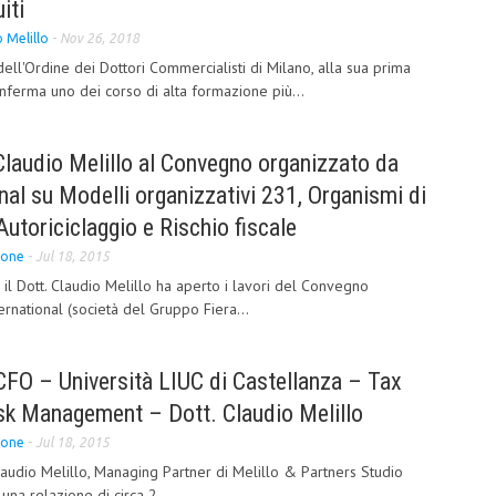
iti
 Melillo
-
Nov 26, 2018
ell'Ordine dei Dottori Commercialisti di Milano, alla sua prima
nferma uno dei corso di alta formazione più...
 Claudio Melillo al Convegno organizzato da
nal su Modelli organizzativi 231, Organismi di
Autoriciclaggio e Rischio fiscale
ione
-
Jul 18, 2015
il Dott. Claudio Melillo ha aperto i lavori del Convegno
rnational (società del Gruppo Fiera...
CFO – Università LIUC di Castellanza – Tax
isk Management – Dott. Claudio Melillo
ione
-
Jul 18, 2015
Claudio Melillo, Managing Partner di Melillo & Partners Studio
una relazione di circa 2...