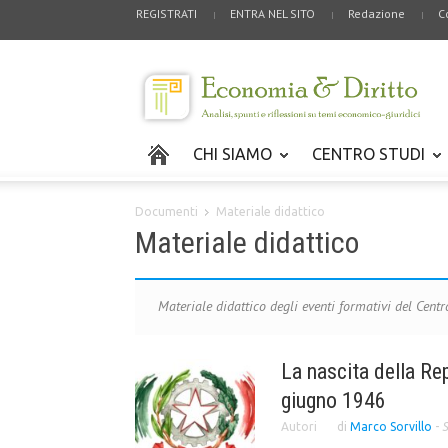
REGISTRATI
ENTRA NEL SITO
Redazione
C
CHI SIAMO
CENTRO STUDI
Documenti
Materiale didattico
Materiale didattico
Materiale didattico degli eventi formativi del Centr
La nascita della Rep
giugno 1946
Autori
di
Marco Sorvillo
-
S