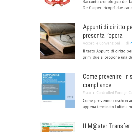
Racconto cronologico dei fat
De Gasperi ricoprì due caric
Appunti di diritto p
presenta l’opera
Accordi e Convenzioni
di
P
Il testo Appunti di diritto 
primi due si propone una def
Come prevenire i risc
compliance
Fisco
Controlled Foreign 
Come prevenire i rischi in a
appena terminato l'ultima mi
Il M@ster Transfer