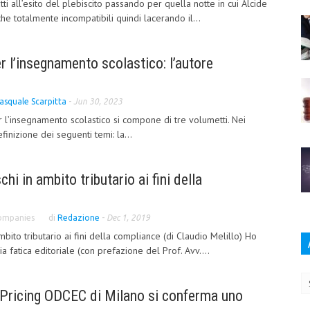
ti all’esito del plebiscito passando per quella notte in cui Alcide
he totalmente incompatibili quindi lacerando il...
er l’insegnamento scolastico: l’autore
asquale Scarpitta
-
Jun 30, 2023
per l’insegnamento scolastico si compone di tre volumetti. Nei
inizione dei seguenti temi: la...
hi in ambito tributario ai fini della
Companies
di
Redazione
-
Dec 1, 2019
mbito tributario ai fini della compliance (di Claudio Melillo) Ho
a fatica editoriale (con prefazione del Prof. Avv....
Ar
 Pricing ODCEC di Milano si conferma uno