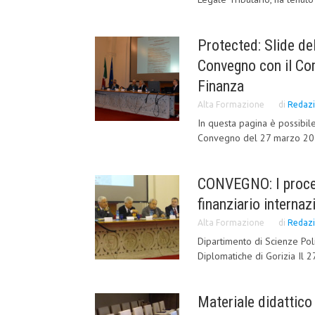
Protected: Slide del
Convegno con il Co
Finanza
Alta Formazione
di
Redaz
In questa pagina è possibile
Convegno del 27 marzo 2015 
CONVEGNO: I proces
finanziario internaz
Alta Formazione
di
Redaz
Dipartimento di Scienze Poli
Diplomatiche di Gorizia Il 2
Materiale didattico