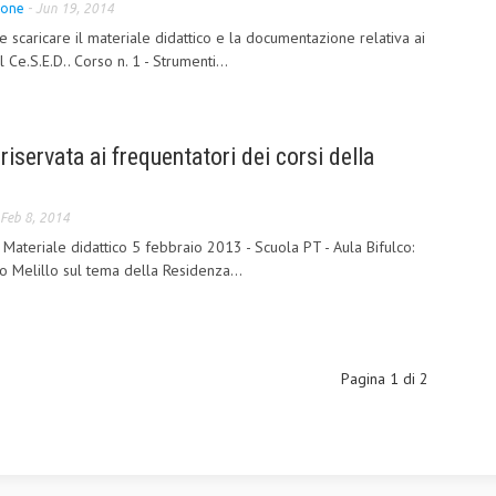
ione
-
Jun 19, 2014
 scaricare il materiale didattico e la documentazione relativa ai
Ce.S.E.D.. Corso n. 1 - Strumenti...
iservata ai frequentatori dei corsi della
Feb 8, 2014
- Materiale didattico 5 febbraio 2013 - Scuola PT - Aula Bifulco:
o Melillo sul tema della Residenza...
Pagina 1 di 2