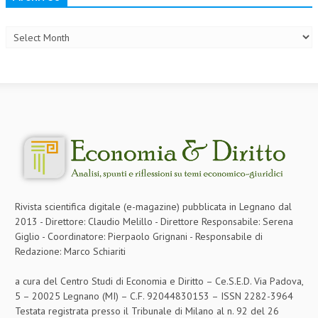
Archives
COLLABORA CON NOI
ECONOMIA
CORPORATE SOCIAL RESPONSIBILITY
ECONOMIA DELL’ARTE
INTERNAZIONALIZZAZIONE
HUMAN RESOURCES
RISORSE UMANE
Rivista scientifica digitale (e-magazine) pubblicata in Legnano dal
MARKETING
2013 - Direttore: Claudio Melillo - Direttore Responsabile: Serena
Giglio - Coordinatore: Pierpaolo Grignani - Responsabile di
TREASURY IN FINANCIAL SERVICES
Redazione: Marco Schiariti
RISK MANAGEMENT
a cura del Centro Studi di Economia e Diritto – Ce.S.E.D. Via Padova,
SVILUPPO SOSTENIBILE
5 – 20025 Legnano (MI) – C.F. 92044830153 – ISSN 2282-3964
Testata registrata presso il Tribunale di Milano al n. 92 del 26
PERSONA E CITTÀ