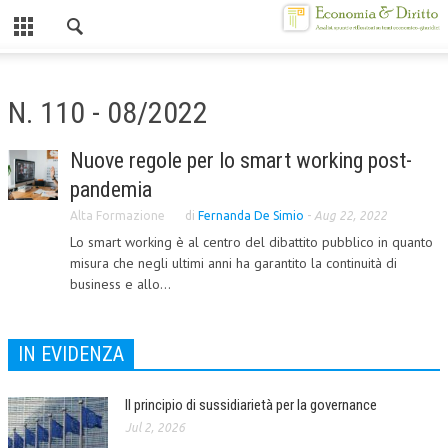
Chiuso
HOME
N. 110 - 08/2022
CHI SIAMO
Nuove regole per lo smart working post-
MISSION
pandemia
CONTATTI
Alta Formazione
di
Fernanda De Simio
-
Aug 22, 2022
Lo smart working è al centro del dibattito pubblico in quanto
CENTRO STUDI
misura che negli ultimi anni ha garantito la continuità di
business e allo...
ATTO COSTITUTIVO E STATUTO
ORGANIZZAZIONE
IN EVIDENZA
OBIETTIVI
DIREZIONE SCIENTIFICA
Il principio di sussidiarietà per la governance
Jul 2, 2026
ALTA FORMAZIONE