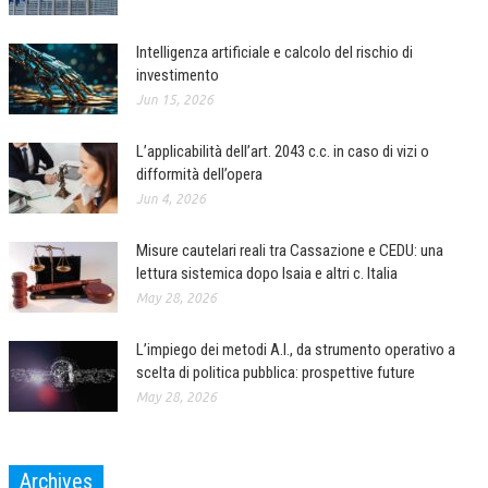
CORSI CE.S.E.D.
Intelligenza artificiale e calcolo del rischio di
ARCHIVIO CORSI 2015
investimento
Jun 15, 2026
DIVENTA SOCIO
L’applicabilità dell’art. 2043 c.c. in caso di vizi o
BROCHURE CE.S.E.D.
difformità dell’opera
LA RIVISTA
Jun 4, 2026
LA RIVISTA
Misure cautelari reali tra Cassazione e CEDU: una
lettura sistemica dopo Isaia e altri c. Italia
COMITATO SCIENTIFICO
May 28, 2026
COMITATO EDITORIALE
L’impiego dei metodi A.I., da strumento operativo a
REDAZIONE
scelta di politica pubblica: prospettive future
May 28, 2026
PEER REVIEW
CODICE ETICO
Archives
AUTORI