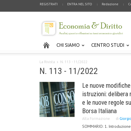
REGISTRATI
ENTRA NEL SITO
Redazione
C
CHI SIAMO
CENTRO STUDI
La Rivista
N. 113 - 11/2022
N. 113 - 11/2022
Le nuove modifiche 
istruzioni: deliber
e le nuove regole su
Borsa Italiana
Alta Formazione
di
Giorgi
SOMMARIO: 1. Introduzione