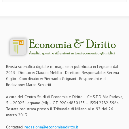
CRIMINOLOGIA TRIBUTARIA
CFC E PARADISI FISCALI
TRANSFER PRICING
PRASSI
AMMINISTRATIVA
TRIBUTARIA
Rivista scientifica digitale (e-magazine) pubblicata in Legnano dal
GIURISPRUDENZA
2013 - Direttore: Claudio Melillo - Direttore Responsabile: Serena
Giglio - Coordinatore: Pierpaolo Grignani - Responsabile di
EUROPEA
Redazione: Marco Schiariti
COSTITUZIONALE
a cura del Centro Studi di Economia e Diritto – Ce.S.E.D. Via Padova,
5 – 20025 Legnano (MI) – C.F. 92044830153 – ISSN 2282-3964
CIVILE
Testata registrata presso il Tribunale di Milano al n. 92 del 26
marzo 2013
TRIBUTARIA
PENALE
Contattaci:
redazione@economiaediritto.it