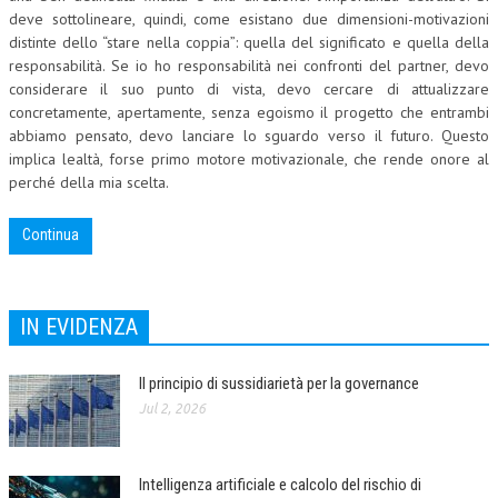
deve sottolineare, quindi, come esistano due dimensioni-motivazioni
distinte dello “stare nella coppia”: quella del significato e quella della
COLLABORA CON NOI
responsabilità. Se io ho responsabilità nei confronti del partner, devo
ECONOMIA
considerare il suo punto di vista, devo cercare di attualizzare
concretamente, apertamente, senza egoismo il progetto che entrambi
CORPORATE SOCIAL RESPONSIBILITY
abbiamo pensato, devo lanciare lo sguardo verso il futuro. Questo
implica lealtà, forse primo motore motivazionale, che rende onore al
ECONOMIA DELL’ARTE
perché della mia scelta.
INTERNAZIONALIZZAZIONE
Continua
HUMAN RESOURCES
RISORSE UMANE
IN EVIDENZA
MARKETING
TREASURY IN FINANCIAL SERVICES
Il principio di sussidiarietà per la governance
Jul 2, 2026
RISK MANAGEMENT
SVILUPPO SOSTENIBILE
Intelligenza artificiale e calcolo del rischio di
PERSONA E CITTÀ