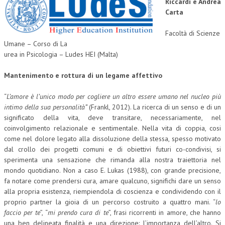
Riccardi e Andrea
Carta
CORSI CE.S.E.D.
Facoltà di Scienze
ARCHIVIO CORSI 2015
Umane – Corso di La
DIVENTA SOCIO
urea in Psicologia – Ludes HEI (Malta)
BROCHURE CE.S.E.D.
Mantenimento e rottura di un legame affettivo
LA RIVISTA
“
L’amore è l’unico modo per cogliere un altro essere umano nel nucleo più
intimo della sua personalità”
(Frankl, 2012). La ricerca di un senso e di un
LA RIVISTA
significato della vita, deve transitare, necessariamente, nel
coinvolgimento relazionale e sentimentale. Nella vita di coppia, cosi
COMITATO SCIENTIFICO
come nel dolore legato alla dissoluzione della stessa, spesso motivato
dal crollo dei progetti comuni e di obiettivi futuri co-condivisi, si
COMITATO EDITORIALE
sperimenta una sensazione che rimanda alla nostra traiettoria nel
REDAZIONE
mondo quotidiano. Non a caso E. Lukas (1988), con grande precisione,
fa notare come prendersi cura, amare qualcuno, significhi dare un senso
PEER REVIEW
alla propria esistenza, riempiendola di coscienza e condividendo con il
proprio partner la gioia di un percorso costruito a quattro mani. “
lo
CODICE ETICO
faccio per te
”, “
mi prendo cura di te
”, frasi ricorrenti in amore, che hanno
una ben delineata finalità e una direzione: l’importanza dell’altro. Si
AUTORI