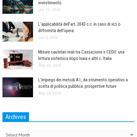
investimento
L’UMANISTA
Jun 15, 2026
DIRITTO
L’applicabilità dell’art. 2043 c.c. in caso di vizi o
difformità dell’opera
DIRITTO PENALE D’IMPRESA
Jun 4, 2026
DIRITTO DEL LAVORO
Misure cautelari reali tra Cassazione e CEDU: una
DIRITTO DEL WEB
lettura sistemica dopo Isaia e altri c. Italia
May 28, 2026
DIRITTO DELLE IMPRESE IN CRISI
CRIMINOLOGIA E CRIMINALISTICA
L’impiego dei metodi A.I., da strumento operativo a
scelta di politica pubblica: prospettive future
SICUREZZA SUL LAVORO
May 28, 2026
FISCO
DIRITTO TRIBUTARIO
Archives
FISCALITÀ INTERNAZIONALE
Archives
TAX RISK MANAGEMENT