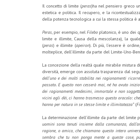
Il concetto di limite (
peras
)ha nel pensiero greco un
estetica e politica. Il recupero, e la ricontestuali
della potenza tecnologica a cui la stessa politica è a
Peras
, per esempio, nel
Filebo
platonico, è uno dei q
limite e illimite, Causa della mescolanza), la qua
(
peras
) e illimite (
apeiron
). Di più, l’essere è ordi
molteplice, dell’illimite da parte del Limite-Uno-Ben
La concezione della realtà quale mirabile mistura di l
diversità, emerge con assoluta trasparenza dal seg
dell’uno e dei molti stabilita nei ragionamenti ricor
passato. E questo non cesserà mai, né ha avuto inizi
dei ragionamenti medesimi, immortale e non soggetta 
vicini agli dèi, ci hanno trasmesso questo oracolo: che
hanno per natura in se stesse limite e illimitatezza”
(
F
La determinazione dell’illimite da parte del limite
uomini sono tenuti insieme dalla comunanza, dall’am
ragione, o amico, che chiamano questo intero univers
sembra che tu non ponga mente a queste cose, pur