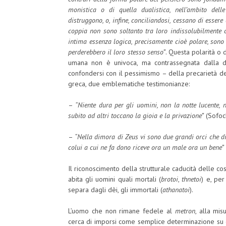
monistica o di quella dualistica, nell’ambito dell
distruggono, o, infine, conciliandosi, cessano di essere
coppia non sono soltanto tra loro indissolubilmente co
intima essenza logica, precisamente cioè polare, sono 
perderebbero il loro stesso senso”
. Questa polarità o d
umana non è univoca, ma contrassegnata dalla d
confondersi con il pessimismo – della precarietà del
greca, due emblematiche testimonianze:
–
“Niente dura per gli uomini, non la notte lucente,
subito ad altri toccano la gioia e la privazione”
(Sofoc
–
“Nella dimora di Zeus vi sono due grandi orci che disp
colui a cui ne fa dono riceve ora un male ora un bene”
Il riconoscimento della strutturale caducità delle c
abita gli uomini quali mortali (
brotoi
,
thnetoi
) e, pe
separa dagli dèi, gli immortali (
athanatoi
).
L’uomo che non rimane fedele al
metron
, alla mis
cerca di imporsi come semplice determinazione su qu