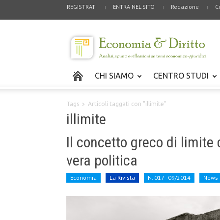
REGISTRATI
ENTRA NEL SITO
Redazione
C
CHI SIAMO
CENTRO STUDI
Tags
Articoli taggati con "illimite"
illimite
Il concetto greco di limit
vera politica
Economia
La Rivista
N. 017 - 09/2014
News