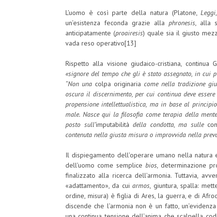
L’uomo è così parte della natura (Platone,
Leggi
un’esistenza feconda grazie alla
phronesis
, alla
anticipatamente (
proairesis
) quale sia il giusto mez
vada reso operativo[13]
Rispetto alla visione giudaico-cristiana, continu
«signore del tempo che gli è stato assegnato, in cui 
“Non una
colpa originaria
come nella tradizione gi
oscura il discernimento, per cui continua deve essere
propensione intellettualistica, ma in base al principi
male. Nasce qui la filosofia come terapia della ment
posto sull’
imputabilità
della condotta, ma sulle
co
contenuta nella giusta misura o improvvida nella prev
Il dispiegamento dell’operare umano nella natura e
dell’uomo come semplice
bios
, determinazione pro
finalizzato alla ricerca dell’armonia. Tuttavia, av
«adattamento», da cui
armos
, giuntura, spalla: me
ordine, misura) è figlia di Ares, la guerra, e di Afro
discende che l’armonia non è un fatto, un’evidenza 
una continua tensione dell’anima che scalpella codi