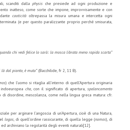
li, scanditi dalla
physis
che presiede ad ogni produzione e
evento inatteso, come sorte che impone, improvvisamente e con
ordante
caoticità
oltrepassa la misura umana e intercetta ogni
terminata (e per questo paralizzante proprio perché smisurata,
uando chi vedi felice lo sarà: la mosca librata meno rapida scarta”
di là dal pianto, è muta”
(Bacchilide, fr 2, 11 B).
mos
) che l’uomo si ritaglia all’interno di quell’Apertura originaria
e indoeuropea
cha
, con il significato di apertura,
spalancamento
o di disordine, mescolanza, come nella lingua greca matura: cfr.
ziale per arginare l’angoscia di un’Apertura, cioè di una Natura,
uel
logos
, di quell’ordine rassicurante, di quella legge (
nomos
), di
 ed archiviano la regolarità degli eventi naturali[12].