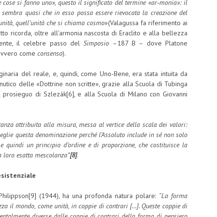
e cose si fanno uno», questo il significato del termine «ar‑monia»: il
o; sembra quasi che in esso possa essere rievocata la creazione del
unità, quell’unità che si chiama cosmo
»(Valagussa fa riferimento ai
tto ricorda, oltre all’armonia nascosta di Eraclito e alla bellezza
dente, il celebre passo del
Simposio
–187 B – dove Platone
 ovvero come
consenso
).
inaria del reale, e, quindi, come Uno-Bene, era stata intuita da
utico delle «Dottrine non scritte», grazie alla Scuola di Tubinga
 prosieguo di Szlezák[6], e alla Scuola di Milano con Giovanni
tanza attribuita alla misura, messa al vertice della scala dei valori:
ceglie questa denominazione perché l’Assoluto include in sé non solo
 e quindi un principio d’ordine e di proporzione, che costituisce la
a loro esatta mescolanza”
[8]
.
 esistenziale
Philippson[9] (1944), ha una profonda natura polare:
“La forma
za il mondo, come unità, in coppie di contrari […]. Queste coppie di
ntalmente diverse dalle coppie di contrari della forma di pensiero