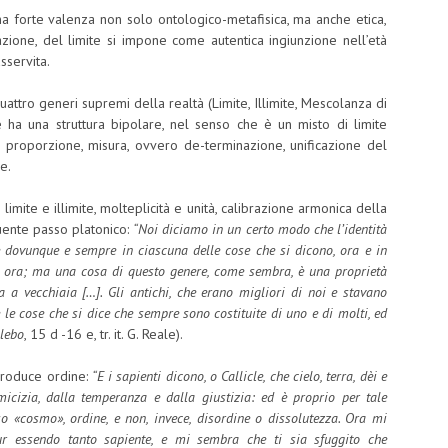
a forte valenza non solo ontologico-metafisica, ma anche etica,
zzazione, del limite si impone come autentica ingiunzione nell’età
sservita.
uattro generi supremi della realtà (Limite, Illimite, Mescolanza di
le ha una struttura bipolare, nel senso che è un misto di limite
ne, proporzione, misura, ovvero de-terminazione, unificazione del
e.
imite e illimite, molteplicità e unità, calibrazione armonica della
uente passo platonico:
“Noi diciamo in un certo modo che l’identità
re dovunque e sempre in ciascuna delle cose che si dicono, ora e in
o ora; ma una cosa di questo genere, come sembra, è una proprietà
a vecchiaia […]. Gli antichi, che erano migliori di noi e stavano
 le cose che si dice che sempre sono costituite di uno e di molti, ed
ilebo
, 15 d -16 e, tr. it. G. Reale).
 produce ordine:
“E i sapienti dicono, o Callicle, che cielo, terra, dèi e
icizia, dalla temperanza e dalla giustizia: ed è proprio per tale
o «cosmo», ordine, e non, invece, disordine o dissolutezza. Ora mi
 essendo tanto sapiente, e mi sembra che ti sia sfuggito che