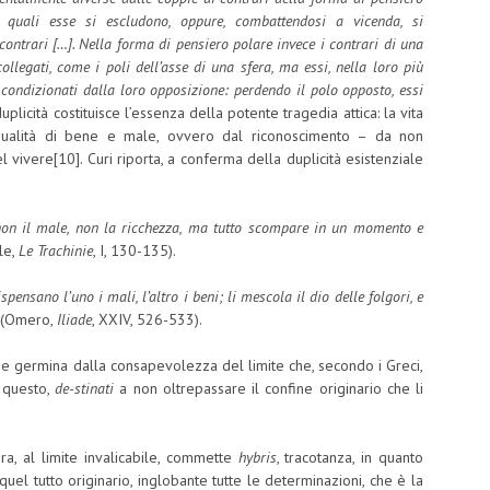
e quali esse si escludono, oppure, combattendosi a vicenda, si
 contrari […]. Nella forma di pensiero polare invece i contrari di una
llegati, come i poli dell’asse di una sfera, ma essi, nella loro più
condizionati dalla loro opposizione: perdendo il polo opposto, essi
uplicità costituisce l’essenza della potente tragedia attica: la vita
ualità di bene e male, ovvero dal riconoscimento – da non
 vivere[10]. Curi riporta, a conferma della duplicità esistenziale
 non il male, non la ricchezza, ma tutto scompare in un momento e
le,
Le Trachinie
, I, 130-135).
ensano l’uno i mali, l’altro i beni; li mescola il dio delle folgori, e
(Omero,
Iliade
, XXIV, 526-533).
ose germina dalla consapevolezza del limite che, secondo i Greci,
r questo,
de-stinati
a non oltrepassare il confine originario che li
ura, al limite invalicabile, commette
hybris
, tracotanza, in quanto
el tutto originario, inglobante tutte le determinazioni, che è la