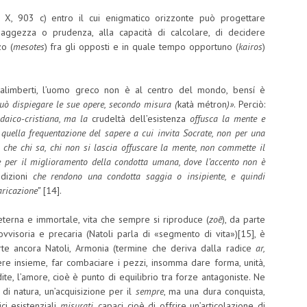
, X, 903 c) entro il cui enigmatico orizzonte può progettare
 saggezza o prudenza, alla capacità di calcolare, di decidere
zo (
mesotes
) fra gli opposti e in quale tempo opportuno (
kairos
)
a Galimberti, l’uomo greco non è al centro del mondo, bensí è
può dispiegare le sue opere, secondo misura (
katà métron
)»
. Perciò:
udaico-cristiana, ma la
crudeltà dell’esistenza
offusca la mente e
 quella frequentazione del sapere a cui invita Socrate, non per una
o che chi sa, chi non si lascia offuscare la mente, non commette il
e per il miglioramento della condotta umana, dove l’accento non è
ndizioni
che rendono una condotta saggia o insipiente, e quindi
aricazione”
[14].
terna e immortale, vita che sempre si riproduce (
zoē
), da parte
vvisoria e precaria (Natoli parla di «segmento di vita»)[15], è
verte ancora Natoli, Armonia (termine che deriva dalla radice
ar,
ttere insieme, far combaciare i pezzi, insomma dare forma, unità,
dite, l’amore, cioè è punto di equilibrio tra forze antagoniste. Ne
di natura, un’acquisizione per il
sempre
, ma una dura conquista,
ci esistenziali
misurati
, capaci cioè di offrire un’articolazione di