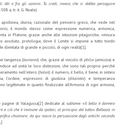
i dèi e fra gli uomini. Tu credi, invece, che si debba perseguire
508 a, tr. it. G. Reale).
 apollinea, diurna, razionale del pensiero greco, che vede nel
gorici, il mondo stesso come espressione numerica, armonica,
enta in Platone, grazie anche alle intuizioni pitagoriche, «misura
ico assoluto, protologia, dove il Limite si impone a tutto tondo
illimitata di grande e piccolo, di ogni realtà[1].
une tangenza (
koinonia
) che, grazie al vincolo di
philia
(amicizia) e
nduce ad unità le loro distinzioni, che sono tali proprio perché
eramento nell’intero (
holon
): il numero, il bello, il bene, in sintesi
a, l’ordine, espressivo di giustizia (
dikaiotes
) e temperanza
sono legittimate in quanto finalizzate all’Armonia di ogni armonia,
 pagine di Valagussa[2] dedicate al sublime: «
Il bello è davvero
e a ciò che è immune da ipotesi, al principio del tutto». Bellezza in
gnifica chiamare; da qui nasce la persuasione degli antichi secondo
Bene, l’Uno inesprimibile […].