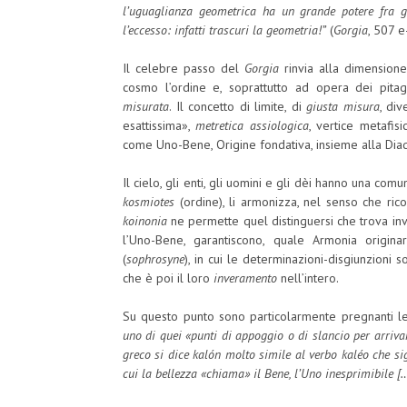
l’uguaglianza geometrica ha un grande potere fra gl
l’eccesso: infatti trascuri la geometria!”
(
Gorgia
, 507 e-
Il celebre passo del
Gorgia
rinvia alla dimensione
cosmo l’ordine e, soprattutto ad opera dei pita
misurata
. Il concetto di limite, di
giusta misura
, div
esattissima»,
metretica assiologica
, vertice metafis
come Uno-Bene, Origine fondativa, insieme alla Diade 
Il cielo, gli enti, gli uomini e gli dèi hanno una com
kosmiotes
(ordine), li armonizza, nel senso che rico
koinonia
ne permette quel distinguersi che trova inv
l’Uno-Bene, garantiscono, quale Armonia originari
(
sophrosyne
), in cui le determinazioni-disgiunzioni 
che è poi il loro
inveramento
nell’intero.
Su questo punto sono particolarmente pregnanti le
uno di quei «punti di appoggio o di slancio per arrivar
greco si dice kalón molto simile al verbo kaléo che si
cui la bellezza «chiama» il 