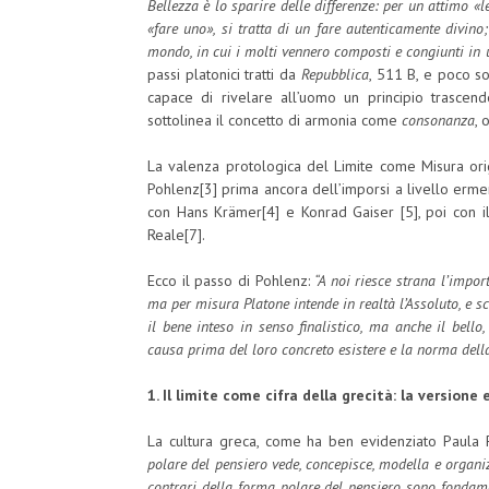
Bellezza è lo sparire delle differenze: per un attimo «l
«fare uno», si tratta di un fare autenticamente divin
mondo, in cui i molti vennero composti e congiunti in 
passi platonici tratti da
Repubblica
, 511 B, e poco so
capace di rivelare all’uomo un principio trascen
sottolinea il concetto di armonia come
consonanza
,
La valenza protologica del Limite come Misura orig
Pohlenz[3] prima ancora dell’imporsi a livello ermen
con Hans Krämer[4] e Konrad Gaiser [5], poi con il
Reale[7].
Ecco il passo di Pohlenz:
“A noi riesce strana l’impor
ma per misura Platone intende in realtà l’Assoluto, e s
il bene inteso in senso finalistico, ma anche il bello,
causa prima del loro concreto esistere e la norma dell
1. Il limite come cifra della grecità: la versione
La cultura greca, come ha ben evidenziato Paula 
polare del pensiero vede, concepisce, modella e organiz
contrari della forma polare del pensiero sono fondame