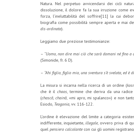
Natura. Nel perpetuo avvicendarsi dei cicli natura
dissoluzione, il dolore fa la sua irruzione come 
forza, l’ineluttabilità del soffrire[11] la cui deb
biografia come possibilità sempre aperta e mai de
dis-ordinata
).
Leggiamo due preziose testimonianze:
–
“Uomo, non dire mai ciò che sarà domani né fino a q
(Simonide, fr. 6 D).
–
“Ahi figlio, figlio mio, una sventura s’è svelata, ed è 
La misura si incarna nella ricerca di un ordine (
kos
che è il
chaos
, termine che deriva da una radic
(
chascō
,
chainō
, «mi apro, mi spalanco») e non tant
Esiodo,
Teogonia
, vv. 116-122.
L’ordine è elevazione del limite a categoria esisten
indifferente, inquietante,
illegale
, ovvero priva di q
quel
pensiero calcolante
con cui gli uomini registrano