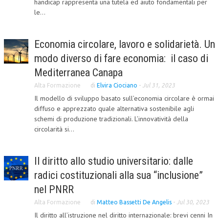
handicap rappresenta una tutela ed aiuto fondamentali per
le...
L’UMANISTA
DIRITTO
Economia circolare, lavoro e solidarietà. Un
DIRITTO PENALE D’IMPRESA
modo diverso di fare economia: il caso di
DIRITTO DEL LAVORO
Mediterranea Canapa
Alta Formazione
di
Elvira Ciociano
-
Jul 31, 2023
DIRITTO DEL WEB
Il modello di sviluppo basato sull’economia circolare è ormai
DIRITTO DELLE IMPRESE IN CRISI
diffuso e apprezzato quale alternativa sostenibile agli
schemi di produzione tradizionali. L’innovatività della
CRIMINOLOGIA E CRIMINALISTICA
circolarità si...
SICUREZZA SUL LAVORO
Il diritto allo studio universitario: dalle
FISCO
radici costituzionali alla sua “inclusione”
DIRITTO TRIBUTARIO
nel PNRR
FISCALITÀ INTERNAZIONALE
Alta Formazione
di
Matteo Bassetti De Angelis
-
Jul 30, 2023
Il diritto all’istruzione nel diritto internazionale: brevi cenni In
TAX RISK MANAGEMENT