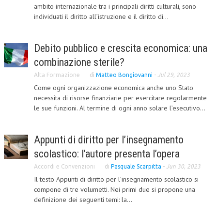
ambito internazionale tra i principali diritti culturali, sono
CRIMINOLOGIA TRIBUTARIA
individuati il diritto all’istruzione e il diritto di...
CFC E PARADISI FISCALI
Debito pubblico e crescita economica: una
TRANSFER PRICING
combinazione sterile?
PRASSI
Alta Formazione
di
Matteo Bongiovanni
-
Jul 29, 2023
AMMINISTRATIVA
Come ogni organizzazione economica anche uno Stato
necessita di risorse finanziarie per esercitare regolarmente
TRIBUTARIA
le sue funzioni. Al termine di ogni anno solare l’esecutivo...
GIURISPRUDENZA
Appunti di diritto per l’insegnamento
EUROPEA
scolastico: l’autore presenta l’opera
COSTITUZIONALE
Accordi e Convenzioni
di
Pasquale Scarpitta
-
Jun 30, 2023
CIVILE
Il testo Appunti di diritto per l’insegnamento scolastico si
compone di tre volumetti. Nei primi due si propone una
TRIBUTARIA
definizione dei seguenti temi: la...
PENALE