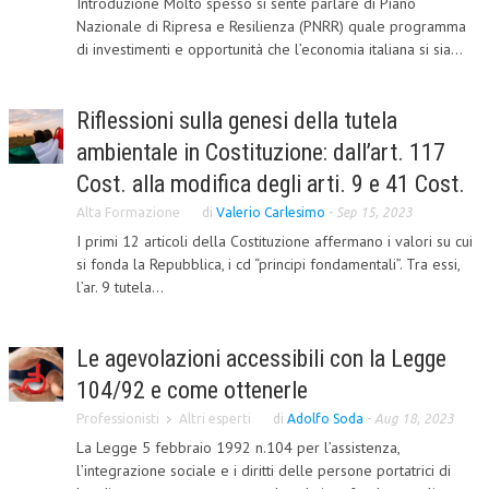
Introduzione Molto spesso si sente parlare di Piano
Nazionale di Ripresa e Resilienza (PNRR) quale programma
COLLABORA CON NOI
di investimenti e opportunità che l’economia italiana si sia...
ECONOMIA
Riflessioni sulla genesi della tutela
CORPORATE SOCIAL RESPONSIBILITY
ambientale in Costituzione: dall’art. 117
ECONOMIA DELL’ARTE
Cost. alla modifica degli arti. 9 e 41 Cost.
INTERNAZIONALIZZAZIONE
Alta Formazione
di
Valerio Carlesimo
-
Sep 15, 2023
I primi 12 articoli della Costituzione affermano i valori su cui
HUMAN RESOURCES
si fonda la Repubblica, i cd “principi fondamentali”. Tra essi,
RISORSE UMANE
l’ar. 9 tutela...
MARKETING
Le agevolazioni accessibili con la Legge
TREASURY IN FINANCIAL SERVICES
104/92 e come ottenerle
RISK MANAGEMENT
Professionisti
Altri esperti
di
Adolfo Soda
-
Aug 18, 2023
SVILUPPO SOSTENIBILE
La Legge 5 febbraio 1992 n.104 per l’assistenza,
l’integrazione sociale e i diritti delle persone portatrici di
PERSONA E CITTÀ