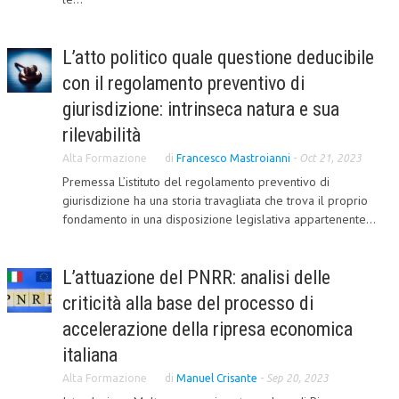
CORSI CE.S.E.D.
L’atto politico quale questione deducibile
ARCHIVIO CORSI 2015
con il regolamento preventivo di
DIVENTA SOCIO
giurisdizione: intrinseca natura e sua
BROCHURE CE.S.E.D.
rilevabilità
Alta Formazione
di
Francesco Mastroianni
-
Oct 21, 2023
LA RIVISTA
Premessa L’istituto del regolamento preventivo di
giurisdizione ha una storia travagliata che trova il proprio
LA RIVISTA
fondamento in una disposizione legislativa appartenente...
COMITATO SCIENTIFICO
COMITATO EDITORIALE
L’attuazione del PNRR: analisi delle
criticità alla base del processo di
REDAZIONE
accelerazione della ripresa economica
PEER REVIEW
italiana
CODICE ETICO
Alta Formazione
di
Manuel Crisante
-
Sep 20, 2023
AUTORI