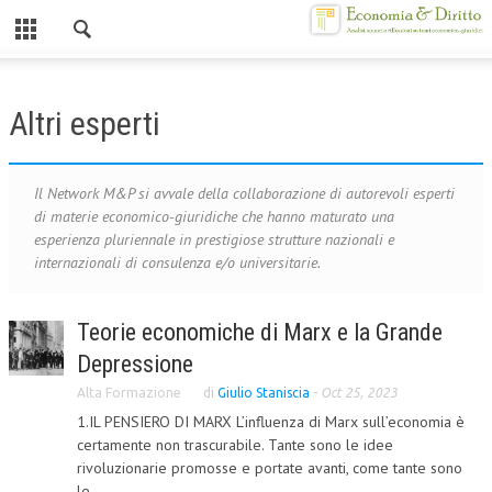
Chiuso
HOME
Altri esperti
CHI SIAMO
MISSION
Il Network M&P si avvale della collaborazione di autorevoli esperti
di materie economico-giuridiche che hanno maturato una
CONTATTI
esperienza pluriennale in prestigiose strutture nazionali e
internazionali di consulenza e/o universitarie.
CENTRO STUDI
ATTO COSTITUTIVO E STATUTO
Teorie economiche di Marx e la Grande
Depressione
ORGANIZZAZIONE
Alta Formazione
di
Giulio Staniscia
-
Oct 25, 2023
OBIETTIVI
1.IL PENSIERO DI MARX L’influenza di Marx sull’economia è
DIREZIONE SCIENTIFICA
certamente non trascurabile. Tante sono le idee
rivoluzionarie promosse e portate avanti, come tante sono
ALTA FORMAZIONE
le...