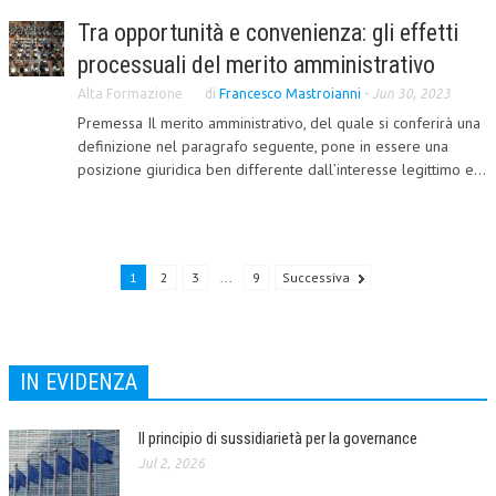
Tra opportunità e convenienza: gli effetti
NEWS
processuali del merito amministrativo
ARCHIVIO EVENTI (FINO AL 2022)
Alta Formazione
di
Francesco Mastroianni
-
Jun 30, 2023
Premessa Il merito amministrativo, del quale si conferirà una
CORSI ENTI TERZI
definizione nel paragrafo seguente, pone in essere una
PUBBLICAZIONI
posizione giuridica ben differente dall’interesse legittimo e...
BOLLETTINO FINANZIAMENTI
TELEGRAM
1
2
3
...
9
Successiva
DOCUMENTI
MANUALI E MONOGRAFIE
IN EVIDENZA
TESI DI LAUREA
MATERIALE DIDATTICO
Il principio di sussidiarietà per la governance
Jul 2, 2026
INVITI E PROMOZIONI