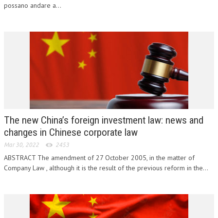
possano andare a...
L’UMANISTA
DIRITTO
DIRITTO PENALE D’IMPRESA
DIRITTO DEL LAVORO
DIRITTO DEL WEB
DIRITTO DELLE IMPRESE IN CRISI
The new China’s foreign investment law: news and
CRIMINOLOGIA E CRIMINALISTICA
changes in Chinese corporate law
SICUREZZA SUL LAVORO
Mar 30, 2022
2453
ABSTRACT The amendment of 27 October 2005, in the matter of
FISCO
Company Law , although it is the result of the previous reform in the...
DIRITTO TRIBUTARIO
FISCALITÀ INTERNAZIONALE
TAX RISK MANAGEMENT