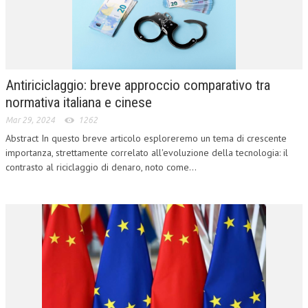
CORSI CE.S.E.D.
ARCHIVIO CORSI 2015
DIVENTA SOCIO
Antiriciclaggio: breve approccio comparativo tra
BROCHURE CE.S.E.D.
normativa italiana e cinese
Mar 29, 2024
1262
LA RIVISTA
Abstract In questo breve articolo esploreremo un tema di crescente
importanza, strettamente correlato all'evoluzione della tecnologia: il
LA RIVISTA
contrasto al riciclaggio di denaro, noto come...
COMITATO SCIENTIFICO
COMITATO EDITORIALE
REDAZIONE
PEER REVIEW
CODICE ETICO
AUTORI