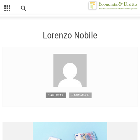
Chiuso
HOME
Lorenzo Nobile
CHI SIAMO
MISSION
CONTATTI
CENTRO STUDI
ATTO COSTITUTIVO E STATUTO
8 ARTICOLI
0 COMMENTI
ORGANIZZAZIONE
OBIETTIVI
DIREZIONE SCIENTIFICA
ALTA FORMAZIONE