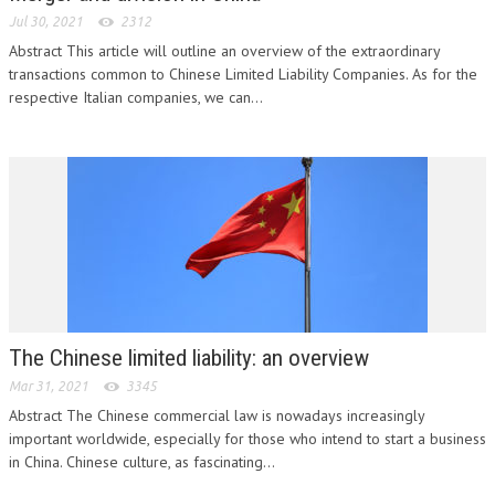
Jul 30, 2021
2312
NEWS
Abstract This article will outline an overview of the extraordinary
transactions common to Chinese Limited Liability Companies. As for the
ARCHIVIO EVENTI (FINO AL 2022)
respective Italian companies, we can...
CORSI ENTI TERZI
PUBBLICAZIONI
BOLLETTINO FINANZIAMENTI
TELEGRAM
DOCUMENTI
The Chinese limited liability: an overview
MANUALI E MONOGRAFIE
Mar 31, 2021
3345
TESI DI LAUREA
Abstract The Chinese commercial law is nowadays increasingly
MATERIALE DIDATTICO
important worldwide, especially for those who intend to start a business
in China. Chinese culture, as fascinating...
INVITI E PROMOZIONI