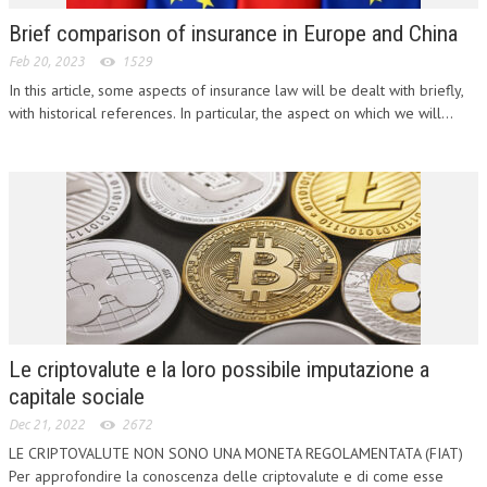
Brief comparison of insurance in Europe and China
COLLABORA CON NOI
Feb 20, 2023
1529
ECONOMIA
In this article, some aspects of insurance law will be dealt with briefly,
with historical references. In particular, the aspect on which we will...
CORPORATE SOCIAL RESPONSIBILITY
ECONOMIA DELL’ARTE
INTERNAZIONALIZZAZIONE
HUMAN RESOURCES
RISORSE UMANE
MARKETING
TREASURY IN FINANCIAL SERVICES
Le criptovalute e la loro possibile imputazione a
capitale sociale
RISK MANAGEMENT
Dec 21, 2022
2672
SVILUPPO SOSTENIBILE
LE CRIPTOVALUTE NON SONO UNA MONETA REGOLAMENTATA (FIAT)
Per approfondire la conoscenza delle criptovalute e di come esse
PERSONA E CITTÀ