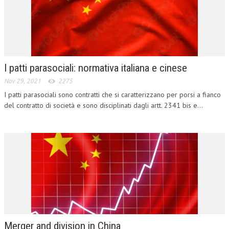
CRIMINOLOGIA TRIBUTARIA
CFC E PARADISI FISCALI
TRANSFER PRICING
I patti parasociali: normativa italiana e cinese
PRASSI
Nov 29, 2021
2275
AMMINISTRATIVA
I patti parasociali sono contratti che si caratterizzano per porsi a fianco
del contratto di società e sono disciplinati dagli artt. 2341 bis e...
TRIBUTARIA
GIURISPRUDENZA
EUROPEA
COSTITUZIONALE
CIVILE
TRIBUTARIA
PENALE
Merger and division in China