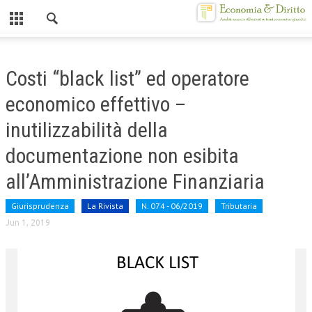
Chiuso
HOME
Costi “black list” ed operatore
CHI SIAMO
economico effettivo –
MISSION
inutilizzabilità della
CONTATTI
documentazione non esibita
CENTRO STUDI
all’Amministrazione Finanziaria
ATTO COSTITUTIVO E STATUTO
Giurisprudenza
La Rivista
N. 074 - 06/2019
Tributaria
Jun 1, 2019
ORGANIZZAZIONE
OBIETTIVI
DIREZIONE SCIENTIFICA
ALTA FORMAZIONE