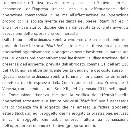
commerciale effettiva, ovvero che vi sia un effettivo interesse
economico dell’impresa italiana non alla effettuazione della
L’UMANISTA
operazione commerciale in sè, ma all’effettuazione dell’operazione
DIRITTO
proprio con la società avente residenza nel paese “
black list
“, ed in
entrambi i casi alla condizione che sia dimostrata la concreta avvenuta
DIRITTO PENALE D’IMPRESA
esecuzione delle operazione commerciale.
Dalla lettura dell’ordinanza sembra evidente che un contribuente non
DIRITTO DEL LAVORO
possa dedurre le spese “
black list
”, se le stesse si riferiscano a costi per
operazioni oggettivamente o soggettivamente inesistenti. In particolare
DIRITTO DEL WEB
per le operazioni soggettivamente inesistenti la dimostrazione della
presenza dell’esimente, prevista dall’abrogato comma 11 dell’art. 110
DIRITTO DELLE IMPRESE IN CRISI
del TUIR, non sarebbe sufficiente per la deduzione del costo stesso.
CRIMINOLOGIA E CRIMINALISTICA
Questa recente ordinanza sembra fornire un orientamento differente
rispetto a quello espresso dalla Commissione Tributaria Provinciale di
SICUREZZA SUL LAVORO
Venezia, con la sentenza n. 1 Sez. XIII, del 9 gennaio 2012, nella quale
la Commissione riteneva che per la verifica dell’effettività delle
FISCO
operazioni sottostanti alle fatture per costi “
black list
”, non è necessaria
una coincidenza tra il soggetto che ha emesso la fattura (soggetto
DIRITTO TRIBUTARIO
estero
black list
) ed il soggetto che ha erogato la prestazione, nel caso
FISCALITÀ INTERNAZIONALE
in cui il soggetto che abbia emesso fattura sia l’emanazione
dell’operatore economico effettivo (gruppi societari).
TAX RISK MANAGEMENT