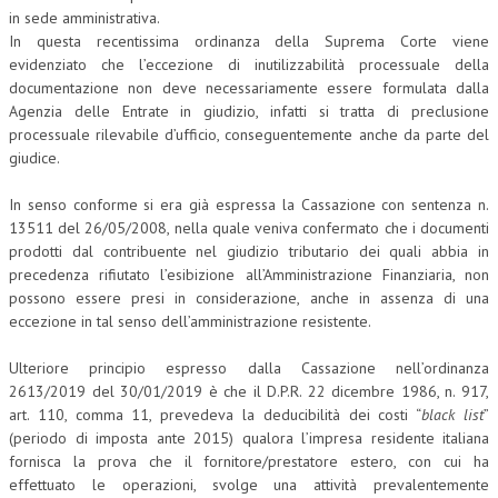
in sede amministrativa.
In questa recentissima ordinanza della Suprema Corte viene
COLLABORA CON NOI
evidenziato che l’eccezione di inutilizzabilità processuale della
ECONOMIA
documentazione non deve necessariamente essere formulata dalla
Agenzia delle Entrate in giudizio, infatti si tratta di preclusione
CORPORATE SOCIAL RESPONSIBILITY
processuale rilevabile d’ufficio, conseguentemente anche da parte del
giudice.
ECONOMIA DELL’ARTE
In senso conforme si era già espressa la Cassazione con sentenza n.
INTERNAZIONALIZZAZIONE
13511 del 26/05/2008, nella quale veniva confermato che i documenti
HUMAN RESOURCES
prodotti dal contribuente nel giudizio tributario dei quali abbia in
precedenza rifiutato l’esibizione all’Amministrazione Finanziaria, non
RISORSE UMANE
possono essere presi in considerazione, anche in assenza di una
eccezione in tal senso dell’amministrazione resistente.
MARKETING
Ulteriore principio espresso dalla Cassazione nell’ordinanza
TREASURY IN FINANCIAL SERVICES
2613/2019 del 30/01/2019 è che il D.P.R. 22 dicembre 1986, n. 917,
RISK MANAGEMENT
art. 110, comma 11, prevedeva la deducibilità dei costi “
black list
”
(periodo di imposta ante 2015) qualora l’impresa residente italiana
SVILUPPO SOSTENIBILE
fornisca la prova che il fornitore/prestatore estero, con cui ha
effettuato le operazioni, svolge una attività prevalentemente
PERSONA E CITTÀ