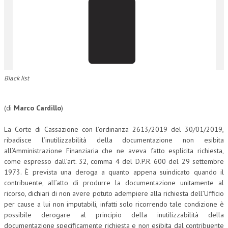
CORSI CE.S.E.D.
ARCHIVIO CORSI 2015
DIVENTA SOCIO
BROCHURE CE.S.E.D.
Black list
LA RIVISTA
(di
Marco Cardillo
)
LA RIVISTA
La Corte di Cassazione con l’ordinanza 2613/2019 del 30/01/2019,
COMITATO SCIENTIFICO
ribadisce l’inutilizzabilità della documentazione non esibita
all’Amministrazione Finanziaria che ne aveva fatto esplicita richiesta,
COMITATO EDITORIALE
come espresso dall’art. 32, comma 4 del D.P.R. 600 del 29 settembre
1973. È prevista una deroga a quanto appena suindicato quando il
REDAZIONE
contribuente, all’atto di produrre la documentazione unitamente al
PEER REVIEW
ricorso, dichiari di non avere potuto adempiere alla richiesta dell’Ufficio
per cause a lui non imputabili, infatti solo ricorrendo tale condizione è
CODICE ETICO
possibile derogare al principio della inutilizzabilità della
documentazione specificamente richiesta e non esibita dal contribuente
AUTORI