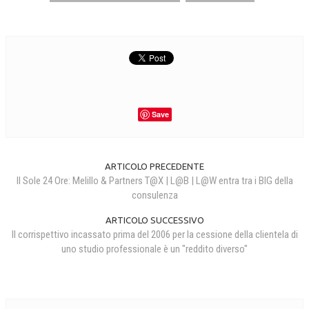
NEWS
ARCHIVIO EVENTI (FINO AL 2022)
CORSI ENTI TERZI
PUBBLICAZIONI
Save
BOLLETTINO FINANZIAMENTI
TELEGRAM
ARTICOLO PRECEDENTE
Il Sole 24 Ore: Melillo & Partners T@X | L@B | L@W entra tra i BIG della
DOCUMENTI
consulenza
ARTICOLO SUCCESSIVO
MANUALI E MONOGRAFIE
Il corrispettivo incassato prima del 2006 per la cessione della clientela di
TESI DI LAUREA
uno studio professionale è un "reddito diverso"
MATERIALE DIDATTICO
INVITI E PROMOZIONI