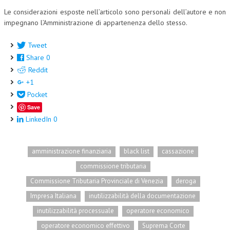
Le considerazioni esposte nell’articolo sono personali dell’autore e non
CRIMINOLOGIA TRIBUTARIA
impegnano l’Amministrazione di appartenenza dello stesso.
CFC E PARADISI FISCALI
Tweet
TRANSFER PRICING
Share
0
Reddit
PRASSI
+1
AMMINISTRATIVA
Pocket
Save
TRIBUTARIA
LinkedIn
0
GIURISPRUDENZA
EUROPEA
amministrazione finanziaria
black list
cassazione
commissione tributaria
COSTITUZIONALE
Commissione Tributaria Provinciale di Venezia
deroga
CIVILE
Impresa Italiana
inutilizzabilità della documentazione
TRIBUTARIA
inutilizzabilità processuale
operatore economico
PENALE
operatore economico effettivo
Suprema Corte