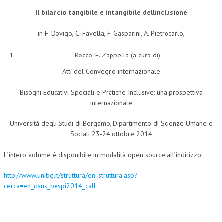
Il bilancio tangibile e intangibile dellinclusione
COLLABORA CON NOI
in F. Dovigo, C. Favella, F. Gasparini, A. Pietrocarlo,
ECONOMIA
Rocco, E. Zappella (a cura di)
CORPORATE SOCIAL RESPONSIBILITY
Atti del Convegno internazionale
ECONOMIA DELL’ARTE
Bisogni Educativi Speciali e Pratiche Inclusive: una prospettiva
INTERNAZIONALIZZAZIONE
internazionale
HUMAN RESOURCES
Università degli Studi di Bergamo, Dipartimento di Scienze Umane e
RISORSE UMANE
Sociali 23-24 ottobre 2014
MARKETING
L’intero volume è disponibile in modalità open source all’indirizzo:
TREASURY IN FINANCIAL SERVICES
http://www.unibg.it/struttura/en_struttura.asp?
RISK MANAGEMENT
cerca=en_dsus_bespi2014_call
SVILUPPO SOSTENIBILE
PERSONA E CITTÀ