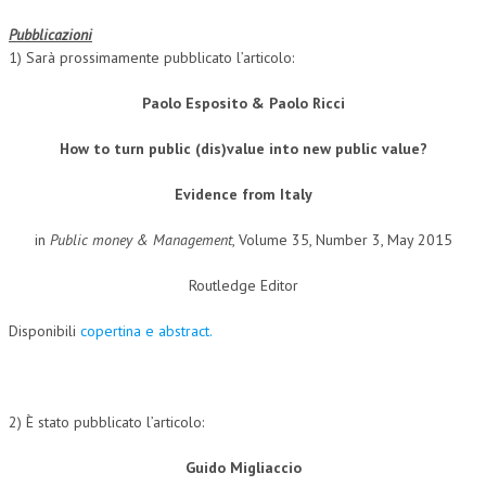
CORSI CE.S.E.D.
Pubblicazioni
1) Sarà prossimamente pubblicato l’articolo:
ARCHIVIO CORSI 2015
Paolo Esposito & Paolo Ricci
DIVENTA SOCIO
How to turn public (dis)value into new public value?
BROCHURE CE.S.E.D.
Evidence from Italy
LA RIVISTA
in
Public money & Management
, Volume 35, Number 3, May 2015
LA RIVISTA
Routledge Editor
COMITATO SCIENTIFICO
COMITATO EDITORIALE
Disponibili
copertina e abstract.
REDAZIONE
PEER REVIEW
2) È stato pubblicato l’articolo:
CODICE ETICO
Guido Migliaccio
AUTORI