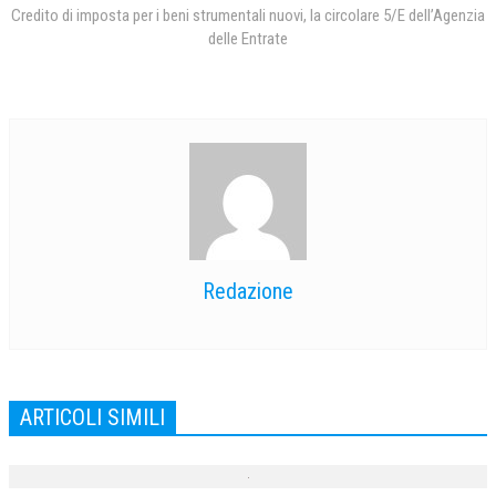
Credito di imposta per i beni strumentali nuovi, la circolare 5/E dell’Agenzia
NEWS
delle Entrate
ARCHIVIO EVENTI (FINO AL 2022)
CORSI ENTI TERZI
PUBBLICAZIONI
BOLLETTINO FINANZIAMENTI
TELEGRAM
Redazione
DOCUMENTI
MANUALI E MONOGRAFIE
TESI DI LAUREA
ARTICOLI SIMILI
MATERIALE DIDATTICO
INVITI E PROMOZIONI