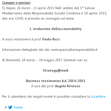
Convegni e seminari
3)
Napoli, 26 marzo - 11 aprile 2015
. Nell’ ambito del 3° Salone
L’UMANISTA
Mediterraneo della Responsabilità Sociale Condivisa il 10 aprile 2015,
DIRITTO
alle ore 15:00, è previsto un convegno sul tema:
DIRITTO PENALE D’IMPRESA
L’ evoluzione dell’accountability
DIRITTO DEL LAVORO
In esso relazionerà il prof.
Paolo Ricci
.
DIRITTO DEL WEB
Informazioni dettagliate dal sito: www.spazioallaresponsabilita.it
DIRITTO DELLE IMPRESE IN CRISI
4)
Benevento, 18 marzo – 18 maggio 2015
. Seminari vari su:
CRIMINOLOGIA E CRIMINALISTICA
Strategy@work
SICUREZZA SUL LAVORO
Business testimonies A.A. 2014-2015
FISCO
A cura del prof.
Angelo Riviezzo
DIRITTO TRIBUTARIO
Per il calendario dei singoli eventi è possibile consultare la
locandina
.
FISCALITÀ INTERNAZIONALE
Tweet
TAX RISK MANAGEMENT